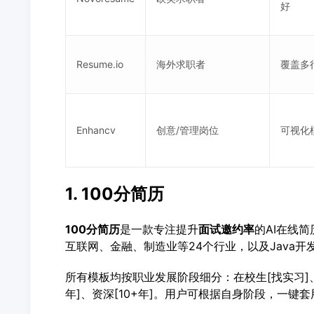
好
Resume.io
海外求职者
覆盖多
Enhancv
创意/管理岗位
可视化
1. 100分简历
100分简历
是一款专注提升
面试邀约率
的AI在线
互联网、金融、制造业等24个行业，以及Java开
所有模板均按职业发展阶段细分：在校生[找实习]、应届生
年]、资深[10+年]。用户可根据自身阶段，一键