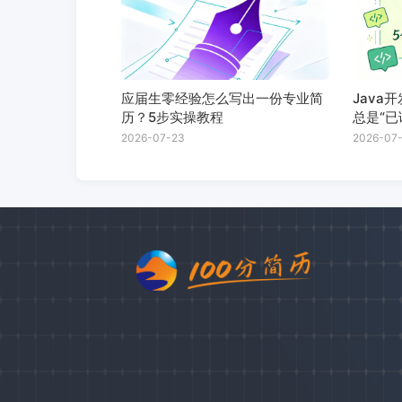
应届生零经验怎么写出一份专业简
Java
历？5步实操教程
总是“已
进方案
2026-07-23
2026-07