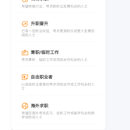
希望转换行业，寻求新职业发展机会的人士
升职晋升
已有一定职业经验，寻求更高职位或更大发展空
间的人士
兼职/临时工作
寻求兼职、临时工作或项目合作机会的人士
自由职业者
以自由职业者身份寻求项目合作或工作机会的人
士
海外求职
希望在国外寻找实习、全职工作或留学机会的同
学或职场人士