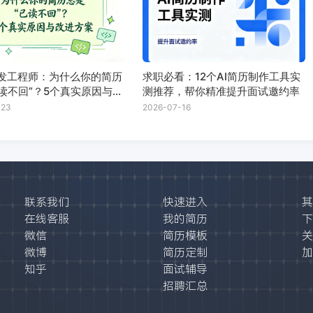
开发工程师：为什么你的简历
求职必看：12个AI简历制作工具实
读不回”？5个真实原因与改
测推荐，帮你精准提升面试邀约率
-23
2026-07-16
联系我们
快速进入
其
在线客服
我的简历
下
微信
简历模板
关
微博
简历定制
加
知乎
面试辅导
招聘汇总