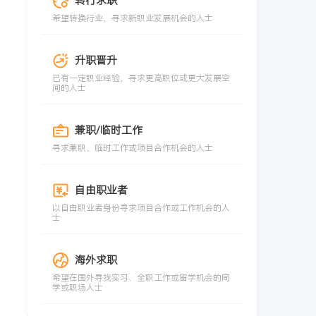
转行求职
希望转换行业，寻求新职业发展机会的人士
升职晋升
已有一定职业经验，寻求更高职位或更大发展空
间的人士
兼职/临时工作
寻求兼职、临时工作或项目合作机会的人士
自由职业者
以自由职业者身份寻求项目合作或工作机会的人
士
海外求职
希望在国外寻找实习、全职工作或留学机会的同
学或职场人士