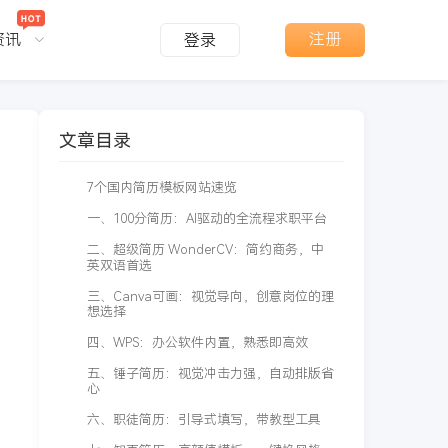
资讯
注册
登录
文章目录
7个国内简历模板网站速览
一、100分简历：AI驱动的全流程求职平台
二、超级简历 WonderCV：简约商务，中
英双语首选
三、Canva可画：视觉导向，创意岗位的理
想选择
四、WPS：办公软件内置，熟悉即高效
五、锤子简历：视觉冲击力强，自动排版省
心
六、职徒简历：引导式填写，带教型工具