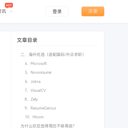
资讯
注册
登录
一、国内顶流（精准匹配本土需求）
1、超级简历 WonderCV
2、100分简历
文章目录
3、可画 Canva
二、海外优选（适配国际/外企求职）
4、Microsoft
5、Novorésumé
6、Jobra
7、VisualCV
8、Zety
9、ResumeGenius
10、Hloom
为什么你总觉得简历不够高级？