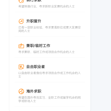
转行求职
希望转换行业，寻求新职业发展机会的人士
升职晋升
已有一定职业经验，寻求更高职位或更大发展空
间的人士
兼职/临时工作
寻求兼职、临时工作或项目合作机会的人士
自由职业者
以自由职业者身份寻求项目合作或工作机会的人
士
海外求职
希望在国外寻找实习、全职工作或留学机会的同
学或职场人士