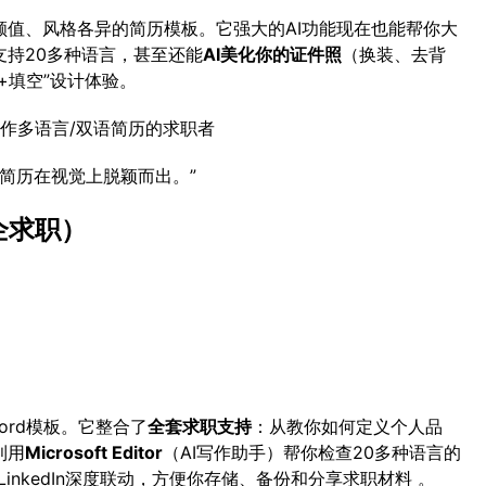
值、风格各异的简历模板。它强大的AI功能现在也能帮你大
支持20多种语言，甚至还能
AI美化你的证件照
（换装、去背
+填空”设计体验。
作多语言/双语简历的求职者
的简历在视觉上脱颖而出。”
企求职）
。
Word模板。它整合了
全套求职支持
：从教你如何定义个人品
利用
Microsoft Editor
（AI写作助手）帮你检查20多种语言的
LinkedIn深度联动，方便你存储、备份和分享求职材料 。