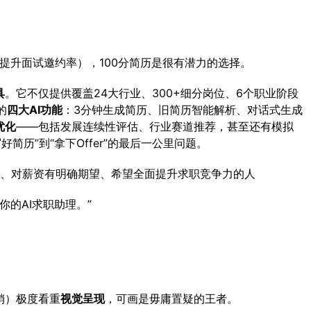
（提升面试邀约率），100分简历是很有潜力的选择。
具
。它不仅提供覆盖24大行业、300+细分岗位、6个职业阶段
的
四大AI功能
：3分钟生成简历、旧简历智能解析、对话式生成
优化
——包括发展连续性评估、行业赛道推荐，甚至还有模拟
简历”到“拿下Offer”的最后一公里问题。
、对薪资有明确期望、希望全面提升求职竞争力的人
你的AI求职助理。”
销）极度看重
视觉呈现
，可画是毋庸置疑的王者。