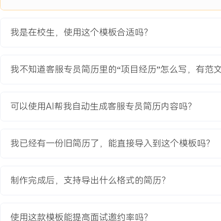
3.项目成果支持了客服团队在XXX大促期间的咨询接待，团队整体人效
我是在校生，使用这个模板合适吗？
教育背景
2020-09
-
2024-07
浙江工商大学
我不知道客服专员简历里的“项目经历”怎么写，有范
GPA X.XX/X.X（专业前XX%），主修客户关系管理、消费者行为
Excel数据透视表与问卷星等工具进行调研数据分析。在《客户服务
中，负责设计并执行线上客户满意度调研，回收有效问卷XXX份，完
可以使用AI帮我自动生成客服专员简历内容吗？
析报告。
我已经有一份旧简历了，能直接导入到这个模板吗？
自我评价
服务意识：具备强烈的客户服务意识与同理心，能够耐心倾听并准确
于通过专业解答与主动跟进提升客户满意度，在实践项目中客户服务满
制作完成后，支持导出什么格式的简历？
分。学习与执行力：能快速学习新产品知识与服务流程，并将所学应
决中，在知识库优化项目中独立梳理高频问题XXX个，助力团队效率提
力：适应在线客服多任务并发的快节奏工作环境，能保持稳定情绪与
使用这款模板能提高面试邀约率吗？