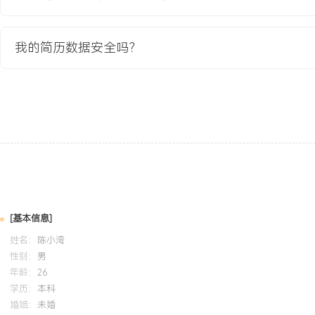
户咨询，日均独立接待客户咨询XXX人次。
我的简历数据安全吗？
培训经历
2024-09
-
2025-12
岗湾培训中心
客户服
系统学习了现代客户服务理念、沟通技巧及投诉处理流程。将课程中
类方法应用于实习期间的客户接待，通过优化沟通话术与问题预判，
准确率提升XXX%，并获得当月团队服务质量好评。
[基本信息]
姓名：
陈小湾
性别：
男
年龄：
26
学历：
本科
婚姻：
未婚