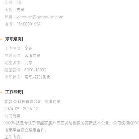
年限：
4年
面貌：
党员
邮箱：
xiaowan@gangwan.com
电话：
18600001654
[求职意向]
工作性质：
全职
应聘职位：
客服专员
期望城市：
北京
期望薪资：
8000-10000
求职状态：
离职-随时到岗
[工作经历]
北京XX科技有限公司 | 客服专员
2024-09 - 2025-12
公司背景：
XXX科技是专注于智能家居产品研发与销售的高新技术企业，公司规模约X
电商平台建立稳定合作。
工作内容：