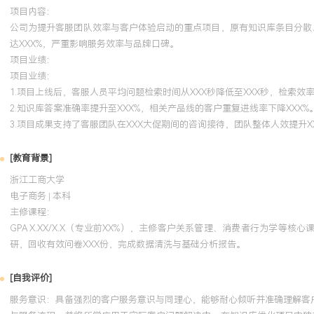
项目内容：
公司为提升客服团队效率与客户体验启动的重点项目，原有知识库条目分散、
达XXX%，严重影响服务效率与品牌口碑。
项目业绩：
项目业绩：
1.项目上线后，客服人员平均问题检索时间从XXX秒降低至XXX秒，检索效率
2.知识库答案准确率提升至XXX%，相关产品线的客户重复进线率下降XXX%
3.项目成果支持了客服团队在XXX大促期间的咨询接待，团队整体人效提升X
[教育背景]
浙江工商大学
电子商务 | 本科
主修课程：
GPA X.XX/X.X（专业前XX%），主修客户关系管理、消费者行为学
研，回收有效问卷XXX份，完成数据清洗与基础分析报告。
[自我评价]
服务意识：具备强烈的客户服务意识与同理心，能够耐心倾听并准确理解客