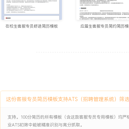
2024-09
-
2025-12
智能客服知识库优化项目
公司为提升客服团队效率与客户体验启动的重点项目，原有知识库条
导致客服人员查找答案平均耗时超过XXX秒，且答案准确率仅XXX%
在校生客服专员舒适简历模板
应届生客服专员简约简历模
品上线后的咨询高峰，客户重复进线率高达XXX%，严重影响服务效
项目职责：
1.内容梳理：负责梳理智能摄像机产品线的历史咨询记录与工单，提取
点，并与产品、技术部门协同验证标准解决方案。
2.知识录入：将验证后的解决方案按照标准格式录入新知识库系统，
方便客服人员快速检索。
3.测试反馈：参与新知识库的测试阶段，模拟真实客户场景进行检索
案不明确的案例共计XXX条。
4.培训辅助：协助制作新知识库的使用指引与常见检索技巧，并面向
这份客服专员简历模板支持ATS（招聘管理系统）筛
的操作演示。
项目业绩：
支持。100分简历的所有模板（含这款客服专员专用模板）均
1.项目上线后，客服人员平均问题检索时间从XXX秒降低至XXX秒，
业ATS初筛中能被精准识别与高分抓取。
2.知识库答案准确率提升至XXX%，相关产品线的客户重复进线率下降