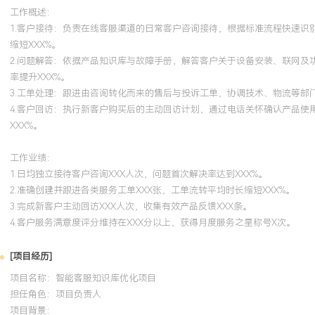
工作概述：
1.客户接待：负责在线客服渠道的日常客户咨询接待，根据标准流程快速
缩短XXX%。
2.问题解答：依据产品知识库与故障手册，解答客户关于设备安装、联网
率提升XXX%。
3.工单处理：跟进由咨询转化而来的售后与投诉工单，协调技术、物流等部
4.客户回访：执行新客户购买后的主动回访计划，通过电话关怀确认产品
XXX%。
工作业绩：
1.日均独立接待客户咨询XXX人次，问题首次解决率达到XXX%。
2.准确创建并跟进各类服务工单XXX张，工单流转平均时长缩短XXX%。
3.完成新客户主动回访XXX人次，收集有效产品反馈XXX条。
4.客户服务满意度评分维持在XXX分以上，获得月度服务之星称号X次。
[项目经历]
项目名称：智能客服知识库优化项目
担任角色：
项目负责人
项目背景：