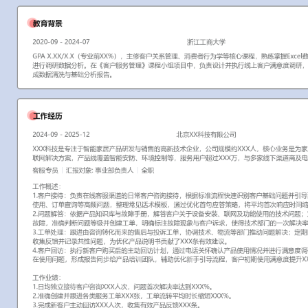
工作性质: 全职
应聘职位: 客服专员
期望工作地址: 北京
期望薪资: 8000
求职状态: 离职-随时到岗
工作经历
2024-09
-
2025-12
北京XX科技有限公司
XXX科技是专注于智能家居产品研发与销售的高新技术企业，公司规
务是为家庭及中小企业用户提供物联网解决方案，产品线覆盖智能安
务用户超过XXX万，与多家线下渠道商及电商平台建立稳定合作。
客服专员
汇报对象：部门总监
工作概述：
1.客户接待：负责在线客服渠道的日常客户咨询接待，根据标准流程
题并引导至对应知识库；针对产品使用、订单查询等高频问题，整理
优化首句应答策略，将平均首次响应时间缩短XXX%。
2.问题解答：依据产品知识库与故障手册，解答客户关于设备安装、