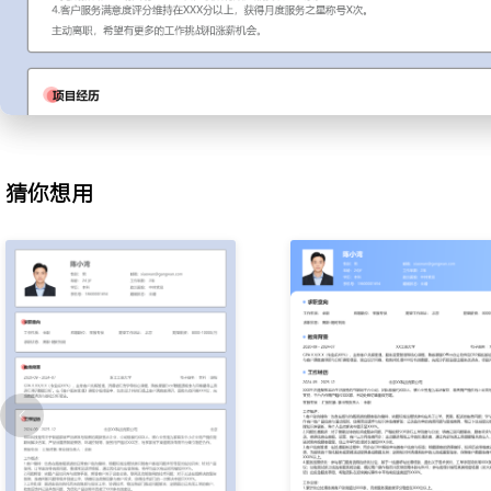
术问题；对于无法在线解决的复杂故障，准确判断问题等级并创建工
象与客户诉求，使得技术部门的一次解决率提升XXX%。
3.工单处理：跟进由咨询转化而来的售后与投诉工单，协调技术、物
决；定期回访已关闭工单的客户，收集反馈并记录共性问题，为优化
XXX条有效建议。
4.客户回访：执行新客户购买后的主动回访计划，通过电话关怀确认
满意度调研；整理回访中发现的潜在使用问题，形成报告同步给产品
猜你想用
新手引导流程，客户初期使用满意度提升XXX%。
工作业绩：
1.日均独立接待客户咨询XXX人次，问题首次解决率达到XXX%。
2.准确创建并跟进各类服务工单XXX张，工单流转平均时长缩短XXX
3.完成新客户主动回访XXX人次，收集有效产品反馈XXX条。
4.客户服务满意度评分维持在XXX分以上，获得月度服务之星称号X
主动离职，希望有更多的工作挑战和涨薪机会。
项目经历