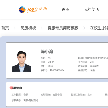
首页
我的简历
首页
简历模板
客服专员简历模板
在校生[找
返回样式图
正在查看在校生客服专员舒适简历模板文字版
陈小湾
性别: 男
年龄: 26
学历: 本科
婚姻状态: 未婚
工作年限: 4年
政治面貌: 党
邮箱: xiaowan@gangwan.com
电话号码: 18600001654
求职意向