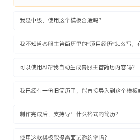
切换窗口，导致响应慢且易遗漏信息。在日均咨询量突破XXX
高峰期客户排队超XXX分钟，满意度持续下滑。项目目标是整
我是中级，使用这个模板合适吗？
升接待效率与服务体验。
项目职责：
1.需求调研：负责收集一线客服、主管及质检员对现有系统的
我不知道客服主管简历里的“项目经历”怎么写，
统整合、快捷回复、客户信息面板等核心需求清单，并撰写需
2.方案协调：与公司IT部门及外部供应商进行多次会议，确定
明确各功能模块的开发优先级与时间节点，协调测试资源。
可以使用AI帮我自动生成客服主管简历内容吗？
3.功能测试：在测试环境主导进行多轮功能测试，模拟高峰咨
性、数据同步准确性与智能机器人应答匹配率，提交XXX个优化
4.培训推广：负责新系统上线前后的全员培训，制作操作视频
我已经有一份旧简历了，能直接导入到这个模板
操演练，并收集使用反馈推动后续小版本迭代。
项目业绩：
制作完成后，支持导出什么格式的简历？
1.新系统上线后，客服无需切换窗口，平均处理单通咨询的操
均接待量提升XXX单。
2.集成智能客服机器人，成功分流并自动解决了XXX%的常见
使用这款模板能提高面试邀约率吗？
排队时长下降至XXX分钟以内。