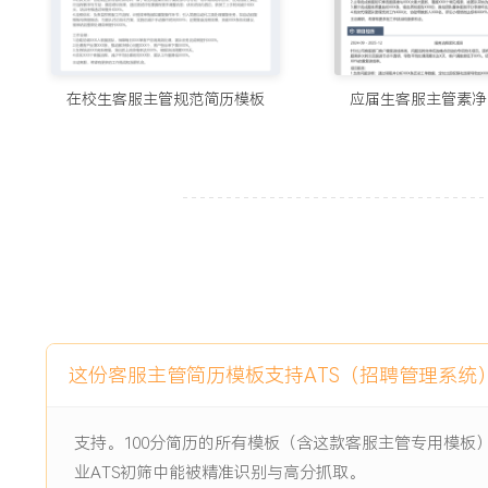
失率低于行业均值。
2.主导编写与迭代XXX页知识库与话术手册，组织超过XXX
短XXX天。
3.优化跨部门协作流程与工单规则，将复杂问题平均解决周期缩
在校生客服主管规范简历模板
应届生客服主管素净
下降XXX%。
4.建立质检体系，每日抽检XXX例，推动团队首次问题解决率从
满意度稳定在XXX分以上。
5.通过数据驱动的人力调配与问题前置处理，实现咨询量下降X
量提升XXX%。
6.推动客服系统功能优化与智能工具上线，辅助人力处理了XX
购成本节约XXX%。
主动离职，希望有更多的工作挑战和涨薪机会。
这份客服主管简历模板支持ATS（招聘管理系统
项目经历
2024-09
-
2025-12
客服系统升级与智能辅助项目
支持。100分简历的所有模板（含这款客服主管专用模板
业ATS初筛中能被精准识别与高分抓取。
公司原有的客服系统功能分散，网页聊天、电话系统和工单系