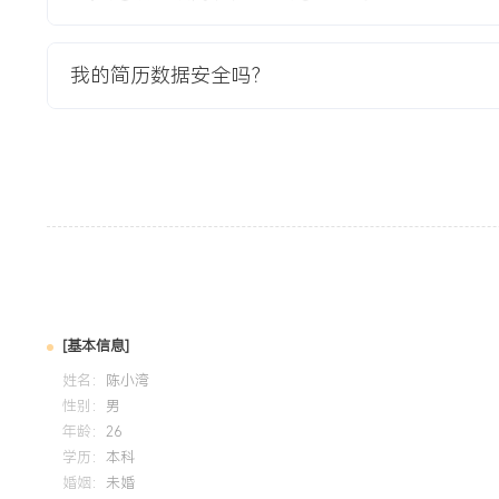
3.通过统一的客户信息视图，客服在接待前可快速了解历史订
评分在项目上线后第X季度回升至XXX分。
我的简历数据安全吗？
4.项目历时XXX个月成功交付，因流程优化与效率提升，预
需同比增加客服人力。
教育背景
2020-09
-
2024-07
河南大学
GPA X.XX/X.X（专业前XX%），主修客户关系管理、运营管
数据分析与CRM系统基础操作。课程设计主导校园二手平台
调研与流程重设，模拟将纠纷处理周期缩短了XX%，熟悉服
升方法。
[基本信息]
姓名：
陈小湾
性别：
男
自我评价
年龄：
26
团队管理：拥有X年客服团队管理经验，擅长从零到一搭建XX
学历：
本科
婚姻：
未婚
职责分工、阶梯激励与持续培训，将团队季度保留率提升至XX