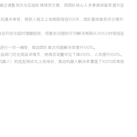
，通过调整班次与实施阶梯绩效方案，将团队核心人员季度保留率提升至
和通关考核，使新人独立上岗周期缩短XXX天，团队整体服务评分提升
动升级与超时提醒规则，将复杂问题的平均解决周期从XXX小时缩短至
进行一对一辅导，推动团队首次问题解决率提升XXX%。
部门优化商品详情页，使得咨询量环比下降XXX%，人效提升XXX%。
器人）的选型测试与上线培训，推动机器人解决率覆盖了XXX%的常规