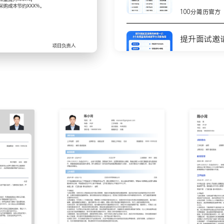
通关考核，使新人独立上岗
100分简历官方
提升面试邀
理跨部门协作流程，明确技
升级与超时提醒规则，将复
100分简历官方
或聊天记录，依据接通率、解
8个高质量
行一对一辅导，推动团队首
测
100分简历官方
应时长、满意率等核心指
品部门优化商品详情页，使
不会写简历
步
并提报优化需求，如快捷短
100分简历官方
人）的选型测试与上线培
你的简历为
100分简历官方
保留率提升至XXX%，人员流