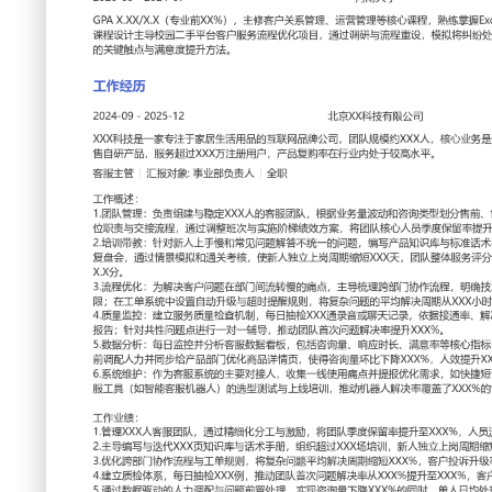
工作性质: 全职
应聘职位: 客服主管
期望工作地址: 北京
期望薪资:
求职状态: 离职-随时到岗
工作经历
2024-09
-
2025-12
北京XX科技有限公司
XXX科技是一家专注于家居生活用品的互联网品牌公司，团队
通过线上电商平台直接面向消费者销售自研产品，服务超过XX
在行业内处于较高水平。
客服主管
汇报对象：部门总监
工作概述：
1.团队管理：负责组建与稳定XXX人的客服团队，根据业务
售后及投诉处理小组；制定明确的岗位职责与交接流程，通过
案，将团队核心人员季度保留率提升至XXX%。
2.培训带教：针对新人上手慢和常见问题解答不统一的问题，