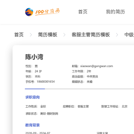
首页
我的简历
首页
简历模板
客服主管简历模板
中级[
返回样式图
正在查看中级客服主管素净简历模板文字版
陈小湾
性别: 男
年龄: 26
学历: 本科
婚姻状态: 未婚
工作年限: 4年
政治面
邮箱: xiaowan@gangwan.com
电话号码: 18600001654
求职意向