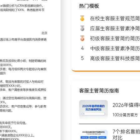
热门模板
 8000-10000
在校生客服主管规范简
应届生客服主管素净简
初级客服主管简约简历
4
中级客服主管素净简历
北京
5
高级客服主管科技感简
规模约XXX人，核心业务是
X万注册用户，产品复购率
客服主管简历指南
2026年值
量波动和咨询类型划分售前、
100分简历官方
调整班次与实施阶梯绩效方
7个排名靠
编写产品知识库与标准话术
对比