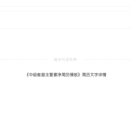
单与沟通记录，客户满意度
计年度内可支持业务增长而无
工商管理
本科
理等核心课程，熟练掌握Excel
《中级客服主管素净简历模板》简历文字详情
客户服务流程优化项目，通过
务环节的关键触点与满意度提
X人规模团队，通过明确的
X%，人员稳定性高于行业