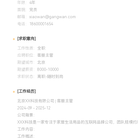
年限：
4年
水平。流程优化：主导过客服系统升级、跨部门协作流程重构
面貌：
党员
瓶颈，通过工具与规则优化，将复杂问题处理周期缩短XXX%
邮箱：
xiaowan@gangwan.com
用：习惯通过每日数据看板驱动决策，能熟练分析客服各项指
电话：
18600001654
问题前置化解，实现咨询量下降XXX%的同时人效提升XXX%
门沟通与协同能力，能将一线客户声音转化为产品、物流等部
[求职意向]
端改善客户体验，间接促进客户复购。
工作性质：
全职
应聘职位：
客服主管
培训经历
期望城市：
北京
期望薪资：
8000-10000
2024-09
-
2025-12
岗湾培训中心
求职状态：
离职-随时到岗
系统学习了现代客户服务体系构建、团队绩效管理与客户体验
[工作经历]
务质量差距模型应用于团队质检，优化了抽检标准与辅导流程
北京XX科技有限公司 | 客服主管
满意度得到持续改善。
2024-09 - 2025-12
公司背景：
XXX科技是一家专注于家居生活用品的互联网品牌公司，团队规模约
工作内容：
工作概述：