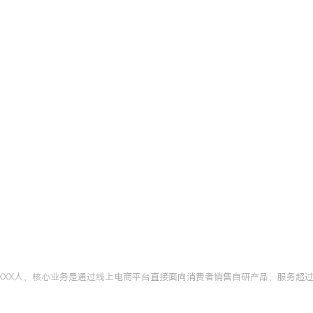
等关键项目，善于识别服务
，效率提升显著。数据应
标，曾通过人力动态调配与
。业务协同：具备较强的跨部
门的优化建议，推动从服务
CCMC客户服务管理师
北京
设计等模块。将课程中的服
，使团队服务一致性与客户
XXX人，核心业务是通过线上电商平台直接面向消费者销售自研产品，服务超过