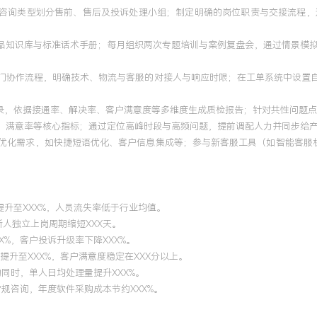
动和咨询类型划分售前、售后及投诉处理小组；制定明确的岗位职责与交接流程
产品知识库与标准话术手册；每月组织两次专题培训与案例复盘会，通过情景模拟
部门协作流程，明确技术、物流与客服的对接人与响应时限；在工单系统中设置自
记录，依据接通率、解决率、客户满意度等多维度生成质检报告；针对共性问题点
、满意率等核心指标；通过定位高峰时段与高频问题，提前调配人力并同步给产品
报优化需求，如快捷短语优化、客户信息集成等；参与新客服工具（如智能客服机
提升至XXX%，人员流失率低于行业均值。
新人独立上岗周期缩短XXX天。
X%，客户投诉升级率下降XXX%。
提升至XXX%，客户满意度稳定在XXX分以上。
的同时，单人日均处理量提升XXX%。
常规咨询，年度软件采购成本节约XXX%。