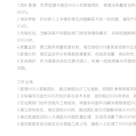
1.团队管理：负责组建与稳定XXX人的客服团队，根据业务量波
XXX%。
2.培训带教：针对新人上手慢和常见问题解答不统一的问题，编写
X.X分。
3.流程优化：为解决客户问题在部门间流转慢的痛点，主导梳理跨
XXX小时。
4.质量监控：建立服务质量检查机制，每日抽检XXX通录音或聊天
5.数据分析：每日监控并分析客服数据看板，包括咨询量、响应时长
6.系统维护：作为客服系统的主要对接人，收集一线使用痛点并提
问题。
工作业绩：
1.管理XXX人客服团队，通过精细化分工与激励，将团队季度保留率
2.主导编写与迭代XXX页知识库与话术手册，组织超过XXX场培训，
3.优化跨部门协作流程与工单规则，将复杂问题平均解决周期缩短XX
4.建立质检体系，每日抽检XXX例，推动团队首次问题解决率从XXX%
5.通过数据驱动的人力调配与问题前置处理，实现咨询量下降XXX%
6.推动客服系统功能优化与智能工具上线，辅助人力处理了XXX%的