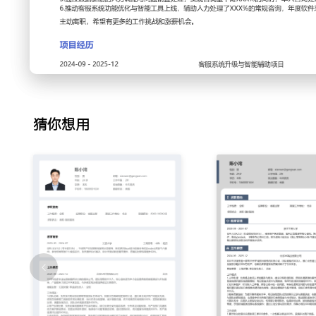
手册；每月组织两次专题培训与案例复盘会，通过情景模拟和
周期缩短XXX天，团队整体服务评分提升
X.X分。
3.流程优化：为解决客户问题在部门间流转慢的痛点，主导梳
术、物流与客服的对接人与响应时限；在工单系统中设置自动
杂问题的平均解决周期从XXX小时缩短至XXX小时。
4.质量监控：建立服务质量检查机制，每日抽检XXX通录音
猜你想用
决率、客户满意度等多维度生成质检报告；针对共性问题点进
次问题解决率提升XXX%。
5.数据分析：每日监控并分析客服数据看板，包括咨询量、响
标；通过定位高峰时段与高频问题，提前调配人力并同步给产
得咨询量环比下降XXX%，人效提升XXX%。
6.系统维护：作为客服系统的主要对接人，收集一线使用痛点
语优化、客户信息集成等；参与新客服工具（如智能客服机器
训，推动机器人解决率覆盖了XXX%的常规问题。
工作业绩：
1.管理XXX人客服团队，通过精细化分工与激励，将团队季度