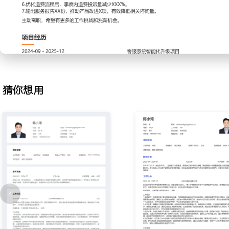
化咨询引导流程，优化CRM系统工单流转逻辑，减少学员重复陈述次
XXX%。
3.质检分析：主导制定服务质检标准并定期抽检录音；组织周度复盘
题与优秀话术，制作成案例库与培训材料，推动整体服务满意度提升
4.团队支持：作为组内骨干，协助主管辅导新员工，制定跟听计划并
解答组员日常疑难问题，帮助X名新员工提前XXX天通过考核，独立
5.知识库管理：维护和更新客服知识库，收集一线常见问题与标准答
猜你想用
内容的准确性与时效性，通过版本更新与定向推送，确保信息一致率保
6.流程优化：为解决退费处理周期长的问题，主导梳理退费审核各环
作，简化审批节点并设定处理时限，将平均退费到账时间从X个工作
7.服务改进：定期输出服务数据分析报告，识别学员核心痛点；针对
问题，推动产品端优化兑换界面与提示文案，使相关咨询量下降XXX
工作业绩：
1.累计处理复杂客诉超过XXX件，客户满意度评分稳定在XX分以上。
2.主导优化X个关键服务流程，单通电话平均处理时长减少XXX秒，人
元/月。
3.通过质检与案例库建设，推动团队整体服务评分从X分提升至X分。