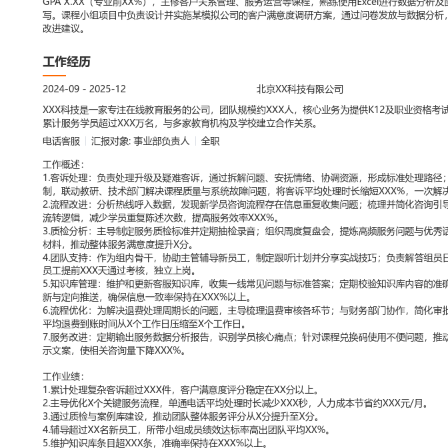
工作性质: 全职
应聘职位: 电话客服
期望工作地址: 北京
期望薪资: 8000
求职状态: 离职-随时到岗
工作经历
2024-09
-
2025-12
北京XX科技有限公司
XXX科技是一家专注在线教育服务的公司，团队规模约XXX人，核心
业资格考试的在线课程与服务，产品累计服务学员超过XXX万名，与
建立合作关系。
电话客服
汇报对象：部门总监
工作概述：
1.客诉处理：负责处理升级及疑难客诉，通过拆解问题、安抚情绪、
处理路径；推动建立复杂客诉会商机制，联动教研、技术部门解决课
题，将客诉平均处理时长缩短XXX%，一次解决率提升至XXX%。
2.流程改进：分析热线呼入数据，发现新学员咨询流程存在信息重复