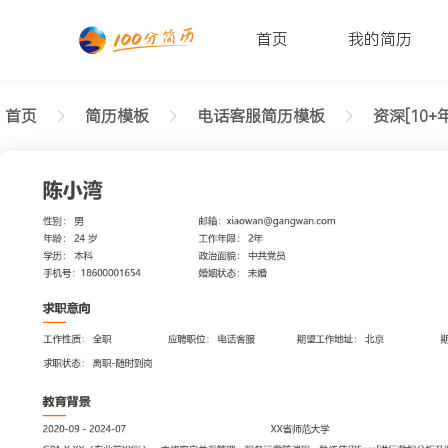
首页
我的简历
首页
简历模板
电话客服简历模板
资深[10+年
返回样式图
正在查看资深电话客服清新简历模板文字版
陈小湾
性别: 男
年龄: 26
学历: 本科
婚姻状态: 未婚
工作年限: 4年
政治面貌: 党
邮箱: xiaowan@gangwan.com
电话号码: 18600001654
求职意向