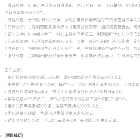
1.客诉处理：负责处理升级及疑难客诉，通过拆解问题、安抚情绪、协调资
次解决率提升至XXX%。
2.流程改进：分析热线呼入数据，发现新学员咨询流程存在信息重复收集问
3.质检分析：主导制定服务质检标准并定期抽检录音；组织周度复盘会，提
4.团队支持：作为组内骨干，协助主管辅导新员工，制定跟听计划并分享实
5.知识库管理：维护和更新客服知识库，收集一线常见问题与标准答案；定
6.流程优化：为解决退费处理周期长的问题，主导梳理退费审核各环节；与
7.服务改进：定期输出服务数据分析报告，识别学员核心痛点；针对课程兑
工作业绩：
1.累计处理复杂客诉超过XXX件，客户满意度评分稳定在XX分以上。
2.主导优化X个关键服务流程，单通电话平均处理时长减少XXX秒，人力成本节
3.通过质检与案例库建设，推动团队整体服务评分从X分提升至X分。
4.辅导超过XX名新员工，所带小组成员绩效达标率高出团队平均XX%。
5.维护知识库条目超XXX条，准确率保持在XXX%以上。
6.优化退费流程后，季度内退费投诉量减少XXX%。
7.输出服务报告XX份，推动产品改进X项，有效降低相关咨询量。
[项目经历]