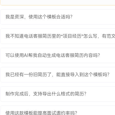
与工单流转逻辑，累计提交有效BUG与优化建议XXX个。
3.流程设计：负责设计新系统上线后的客服内部操作流程与应急预案
平稳。
我是资深，使用这个模板合适吗？
4.培训推广：参与编写新系统操作手册，并担任内部培训师，分批次完
员的系统操作培训。
我不知道电话客服简历里的“项目经历”怎么写，有范
项目业绩：
1.新系统上线后，高峰期IVR排队平均时长从XXX秒降至XXX秒。
2.知识库联想功能使坐席平均查询时间缩短XXX%，首次解决率提升X
可以使用AI帮我自动生成电话客服简历内容吗？
3.通过优化操作界面，单通电话平均处理时长减少XXX秒。
4.培训覆盖率达XXX%，系统切换期间服务指标波动低于X%，保障了
我已经有一份旧简历了，能直接导入到这个模板吗？
教育背景
2020-09
-
2024-07
XX省师范大学
制作完成后，支持导出什么格式的简历？
GPA X.XX（专业前XX%），主修客户关系管理、服务运营等课程，熟练
据分析及图表制作，掌握PPT报告撰写。课程小组项目中负责设计并
户满意度调研方案，通过问卷发放与数据分析，完成调研报告并提出
使用这款模板能提高面试邀约率吗？