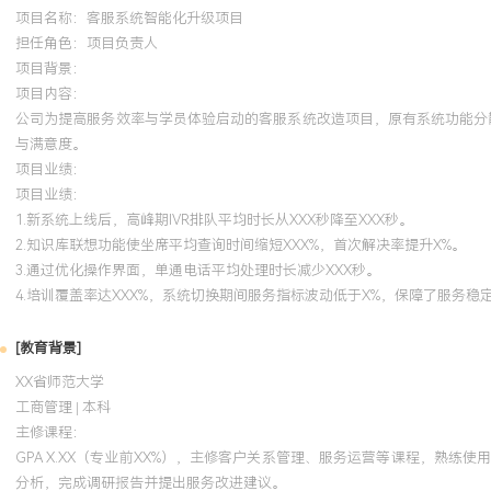
项目名称：客服系统智能化升级项目
担任角色：
项目负责人
项目背景：
项目内容：
公司为提高服务效率与学员体验启动的客服系统改造项目，原有系统功能分散
与满意度。
项目业绩：
项目业绩：
1.新系统上线后，高峰期IVR排队平均时长从XXX秒降至XXX秒。
2.知识库联想功能使坐席平均查询时间缩短XXX%，首次解决率提升X%。
3.通过优化操作界面，单通电话平均处理时长减少XXX秒。
4.培训覆盖率达XXX%，系统切换期间服务指标波动低于X%，保障了服务稳
[教育背景]
XX省师范大学
工商管理 | 本科
主修课程：
GPA X.XX（专业前XX%），主修客户关系管理、服务运营等课程，熟练
分析，完成调研报告并提出服务改进建议。