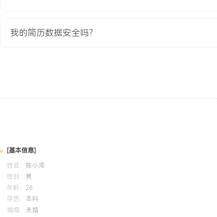
自我评价
我的简历数据安全吗？
工作背景：拥有超过10年电话客服及团队支持经验，深耕教育服务
XXX万人次，深刻理解学员诉求与服务交付全流程。专业能力：擅长
事件，能快速定位问题核心并协调资源解决，客诉一次解决率长期保持
优化：具备从一线实操中提炼共性问题、推动流程改进的能力，主导
项，平均处理效率提升XXX%。团队培养：作为团队骨干，乐于分享
工超XX名，助力其快速成长。个人特质：责任心强，耐心细致，具
与数据分析意识，能适应高强度工作压力。
培训经历
[基本信息]
2024-09
-
2025-12
岗湾培训中心
客
姓名：
陈小湾
性别：
男
系统学习了现代客户服务体系构建与服务质量管控方法。将理论应用
年龄：
26
团队服务质检标准与复盘机制，通过案例教学与针对性辅导，推动团
学历：
本科
半年内提升X.X分。
婚姻：
未婚