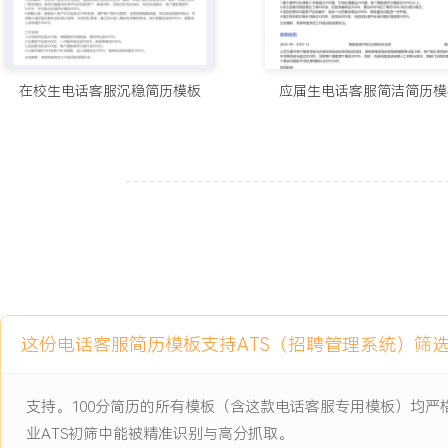
4.辅导超过XX名新员工，所带小组成员绩效达标率高出团队平均XX%
5.维护知识库条目超XXX条，准确率保持在XXX%以上。
6.优化退费流程后，季度内退费投诉量减少XXX%。
7.输出服务报告XX份，推动产品改进X项，有效降低相关咨询量。
在校生电话客服沉稳简历模板
应届生电话客服简洁简历模
主动离职，希望有更多的工作挑战和涨薪机会。
项目经历
2024-09
-
2025-12
客服系统智能化升级项目
公司为提高服务效率与学员体验启动的客服系统改造项目，原有系统
索不便，高峰期IVR排队等待时长超过XXX秒，坐席处理界面复杂导
息需在多处手动填写，影响首次解决率与满意度。
这份电话客服简历模板支持ATS（招聘管理系统）筛
项目职责：
1.需求收集：作为客服端代表，收集一线坐席在日常使用中的痛点与
括智能路由、知识库联想、一键操作等在内的XXX条核心需求。
支持。100分简历的所有模板（含这款电话客服专用模板）均
2.功能测试：参与新系统UAT测试，模拟学员各类咨询场景，重点验
业ATS初筛中能被精准识别与高分抓取。