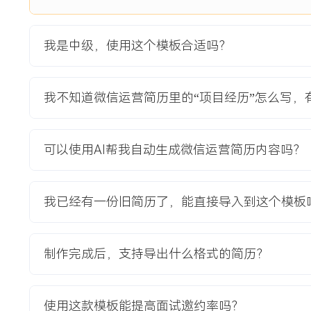
统一。
2.增长活动策划：设计并执行季度性主题裂变活动，通过本地
引用户关注与分享；协调设计、技术及商户资源，保障活动页
我是中级，使用这个模板合适吗？
畅。
3.用户分层运营：基于用户互动行为数据，搭建基础用户分层
关注用户设计差异化的欢迎语、推送内容与专属活动，提升不
我不知道微信运营简历里的“项目经历”怎么写，
4.转化路径设计：在内容中嵌入商户产品体验报名入口，并设
引导流程；优化落地页文案与表单字段，定期分析转化数据并
可以使用AI帮我自动生成微信运营简历内容吗？
项目业绩：
1.项目执行期间，主公众号粉丝实现净增长XXX人，同比增长
破XXX万。
我已经有一份旧简历了，能直接导入到这个模板
2.重构后的内容体系使得平均阅读率提升XXX%，用户互动率
XXX%。
3.通过增长的粉丝与优化的转化路径，为商户端产品带来有效
制作完成后，支持导出什么格式的简历？
以上，线索成本降低XXX%。
4.项目建立的用户运营框架与活动SOP，被复制应用到公司其
使用这款模板能提高面试邀约率吗？