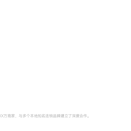
XX万商家，与多个本地知名连锁品牌建立了深度合作。