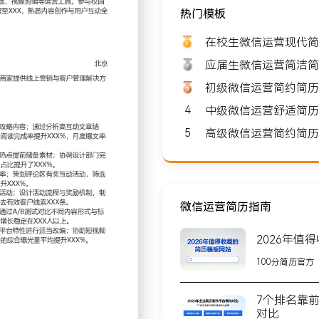
热门模板
 8000-10000
在校生微信运营现代简
应届生微信运营简洁简
初级微信运营简约简历
4
中级微信运营舒适简历
北京
5
高级微信运营简约简历
XXX人，核心业务是为中小
万商家，与多个本地知名连
微信运营简历指南
2026年值
据策划系列本地探店与消费
100分简历官方
配图的标准内容模板，并培
爆文率增加XXX%。
7个排名靠
度发布节奏，结合节假日与
对比