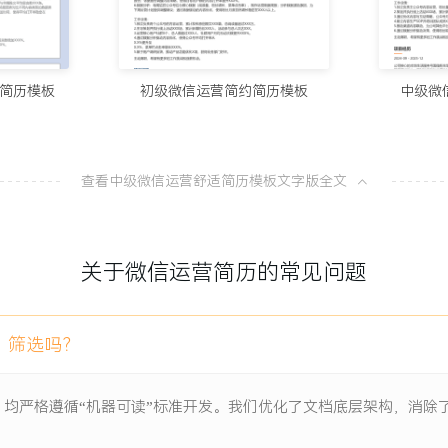
享率提升XXX%。
10个值得试
升XXX%。
100分简历官方
流效果提升XXX%。
资回报率优化XXX%。
简历模板
初级微信运营简约简历模板
中级微
8款AI简
100分简历官方
查看中级微信运营舒适简历模板文字版全文
从模板到A
项目负责人
100分简历官方
关于微信运营简历的常见问题
一份让HR
的问题，原有内容同质化导
有效的活动与产品承接，使
100分简历官方
影响了整体业务的增长。
）筛选吗？
布转向“攻略+福利”深度服
）均严格遵循“机器可读”标准开发。我们优化了文档底层架构，消
体系，确保内容质量与调性