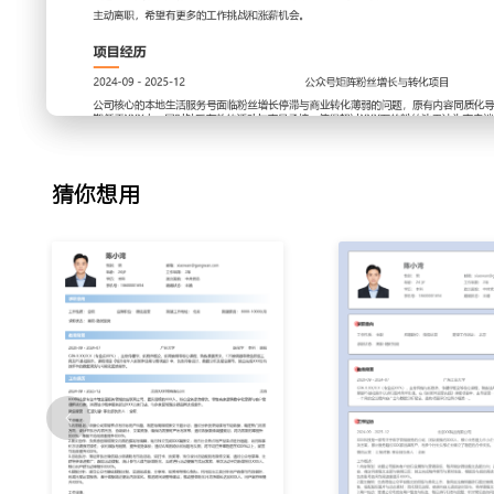
热点提前储备素材；协调设计部门完成图文排版，设置定时推
化发布时间点，将文章首小时阅读量占比提升了XXX%。
3.用户互动：负责公众号后台消息与留言的日常回复，建立常
率；策划评论区有奖互动活动，筛选优质UGC内容进行展示
动量增长XXX%，核心用户留存率提升XXX%。
4.活动运营：为提升粉丝粘性与转化，独立策划并执行线上裂
活动；设计活动流程与奖励机制，制作推广物料，协调合作商
猜你想用
平均新增粉丝XXX人，为合作商户带去有效客户线索XXX条。
5.数据复盘：每周与每月分析公众号后台数据，追踪阅读、分
通过A/B测试对比不同内容形式与标题的效果，形成数据报告
反馈调整内容方向，使得粉丝月度净增长稳定在XXX人以上。
6.渠道联动：为扩大内容影响力，将优质公众号文章同步至公
平台特性进行适当改编；协助短视频团队将图文内容转化为视
复用；通过渠道联动，使得单篇内容的综合曝光量平均提升XX
工作业绩：
1.独立负责主公众号内容运营，粉丝量从XXX增长至XXX，年
2.策划并执行线上活动XXX场，累计新增粉丝XXX人，活动参