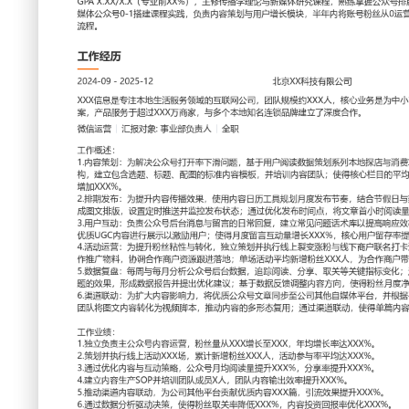
工作性质: 全职
应聘职位: 微信运营
期望工作地址: 北京
期望薪资:
求职状态: 离职-随时到岗
工作经历
2024-09
-
2025-12
北京XX科技有限公司
XXX信息是专注本地生活服务领域的互联网公司，团队规模约
商家提供线上营销与客户管理解决方案，产品服务于超过XXX
锁品牌建立了深度合作。
微信运营
汇报对象：部门总监
工作概述：
1.内容策划：为解决公众号打开率下滑问题，基于用户阅读数
攻略内容；通过分析高互动文章结构，建立包含选题、标题、
训内容团队；使得核心栏目的平均阅读完成率提升XXX%，月度
2.排期发布：为提升内容传播效果，使用内容日历工具规划月