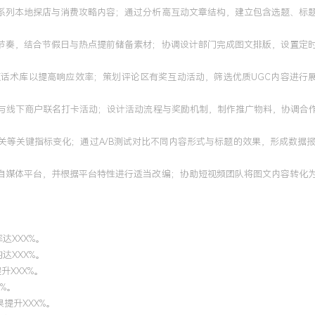
划系列本地探店与消费攻略内容；通过分析高互动文章结构，建立包含选题、标
布节奏，结合节假日与热点提前储备素材；协调设计部门完成图文排版，设置定
题话术库以提高响应效率；策划评论区有奖互动活动，筛选优质UGC内容进行展
粉与线下商户联名打卡活动；设计活动流程与奖励机制，制作推广物料，协调合作
取关等关键指标变化；通过A/B测试对比不同内容形式与标题的效果，形成数据
他自媒体平台，并根据平台特性进行适当改编；协助短视频团队将图文内容转化
达XXX%。
达XXX%。
升XXX%。
%。
提升XXX%。