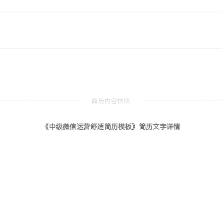
新闻学
本科
研究课程，熟练掌握公众号排
实践，负责内容策划与用户
与用户互动全流程。
，熟悉本地生活服务行业，具
《中级微信运营舒适简历模板》简历文字详情
营：擅长基于数据策划高传播
生产流程与用户互动机制，
具备扎实的数据复盘能力，习
据分析调整推送策略，将粉
协同多方资源推进项目落