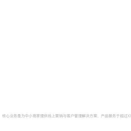
腾讯数字营销人才认证
北京
裂变模型与A/B测试方法
XX%，活动页面的用户点
人，核心业务是为中小商家提供线上营销与客户管理解决方案，产品服务于超过X