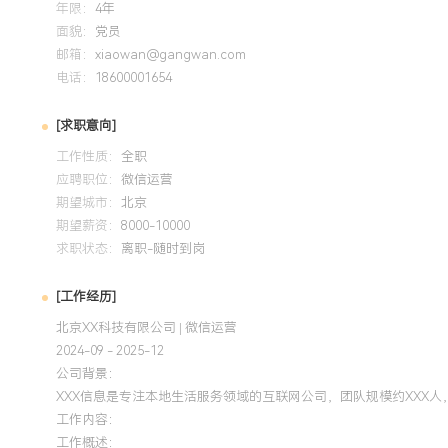
年限：
4年
面貌：
党员
2024-09
-
2025-12
岗湾培训中心
邮箱：
xiaowan@gangwan.com
电话：
系统学习了微信生态下的用户增长与内容营销方法论，并将社群
18600001654
应用于实际公众号活动策划中，使得单次活动的获客成本降低X
[求职意向]
击转化率提升XXX%。
工作性质：
全职
应聘职位：
微信运营
期望城市：
北京
期望薪资：
8000-10000
求职状态：
离职-随时到岗
[工作经历]
北京XX科技有限公司 | 微信运营
2024-09 - 2025-12
公司背景：
XXX信息是专注本地生活服务领域的互联网公司，团队规模约XXX
工作内容：
工作概述：