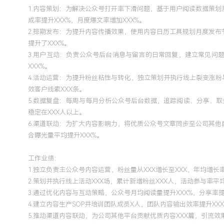
1.内容策划：为解决公众号打开率下滑问题，基于用户阅读数据策
成率提升XXX%，月度爆文率增加XXX%。
2.排期发布：为提升内容传播效果，使用内容日历工具规划月度发
提升了XXX%。
3.用户互动：负责公众号后台消息与留言的日常回复，建立常见问
XXX%。
4.活动运营：为提升粉丝粘性与转化，独立策划并执行线上裂变涨
效客户线索XXX条。
5.数据复盘：每周与每月分析公众号后台数据，追踪阅读、分享、
稳定在XXX人以上。
6.渠道联动：为扩大内容影响力，将优质公众号文章同步至公司其
合曝光量平均提升XXX%。
工作业绩：
1.独立负责主公众号内容运营，粉丝量从XXX增长至XXX，年均增长率
2.策划并执行线上活动XXX场，累计新增粉丝XXX人，活动参与率平均
3.通过优化内容与互动策略，公众号月均阅读量提升XXX%，分享率提
4.建立内容生产SOP并培训团队成员X人，团队内容输出效率提升XXX
5.推动渠道内容联动，为公司其他平台贡献优质内容XXX篇，引流效果