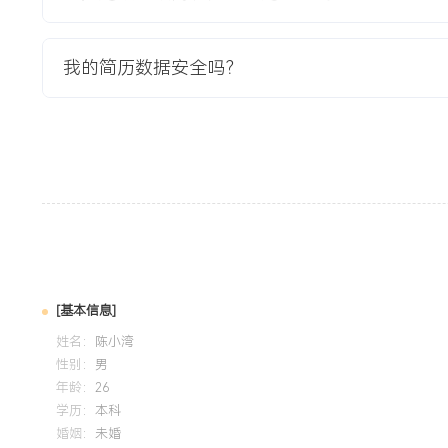
教育背景
2020-09
-
2024-07
广东外语外贸大学
我的简历数据安全吗？
GPA X.XX/X.X（专业前XX%），主修传播学理论与新媒体
版、视频剪辑等运营工具。参与校园媒体公众号0-1搭建课程
增长模块，半年内将账号粉丝从0运营至XXX，熟悉内容创作
自我评价
工作背景：X年内容运营经验，其中X年专注于微信生态运营
备从0到1搭建内容体系及规模化增长的项目经验。内容与运
性内容与增长活动，曾主导公众号内容改版，通过建立标准化
实现粉丝量年均增长XXX%，互动率提升XXX%。数据分析：
[基本信息]
惯通过监测关键指标与A/B测试驱动运营策略优化，曾通过数
姓名：
陈小湾
丝取关率降低XXX%。个人特质：目标导向，执行能力强，能
性别：
男
地，适应互联网公司的快节奏工作环境。
年龄：
26
学历：
本科
婚姻：
未婚
培训经历