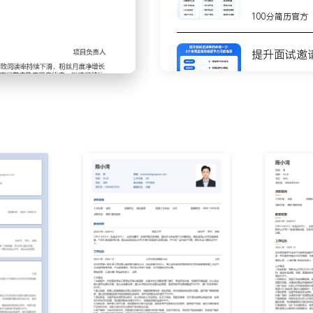
送并监控发布状态；通过优
100分简历官方
见问题话术库以提高响应效
提升面试邀
以激励用户；使得月度留言互
100分简历官方
变涨粉与线下商户联名打卡
户资源跟进落地；单场活动
8个高质量
测
享、取关等关键指标变化；
100分简历官方
并提出优化建议；基于数据
不会写简历
步
司其他自媒体平台，并根据
频脚本，推动内容的多形态
100分简历官方
X%。
你的简历为
100分简历官方
均增长率达XXX%。
与率平均达XXX%。