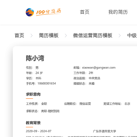
首页
我的简历
首页
简历模板
微信运营简历模板
中级[
返回样式图
正在查看中级微信运营舒适简历模板文字版
陈小湾
性别: 男
年龄: 26
学历: 本科
婚姻状态: 未婚
工作年限: 4年
政治面
邮箱: xiaowan@gangwan.com
电话号码: 18600001654
求职意向