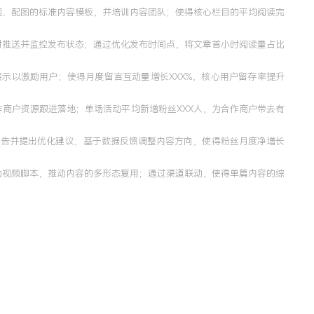
题、配图的标准内容模板，并培训内容团队；使得核心栏目的平均阅读完
时推送并监控发布状态；通过优化发布时间点，将文章首小时阅读量占比
示以激励用户；使得月度留言互动量增长XXX%，核心用户留存率提升
商户资源跟进落地；单场活动平均新增粉丝XXX人，为合作商户带去有
报告并提出优化建议；基于数据反馈调整内容方向，使得粉丝月度净增长
为视频脚本，推动内容的多形态复用；通过渠道联动，使得单篇内容的综