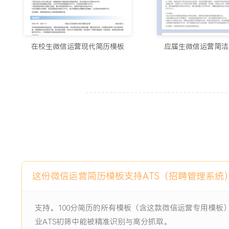
3.通过优化内容与互动策略，公众号月均阅读量提升XXX%，分
4.建立内容生产SOP并培训团队成员X人，团队内容输出效率提
5.推动渠道内容联动，为公司其他平台贡献优质内容XXX篇，引
6.通过数据分析驱动决策，使得粉丝取关率降低XXX%，内容投
在校生微信运营现代简历模板
应届生微信运营简洁
主动离职，希望有更多的工作挑战和涨薪机会。
项目经历
2024-09
-
2025-12
公众号矩阵粉丝增长与转化项
目
公司核心的本地生活服务号面临粉丝增长停滞与商业转化薄弱
致阅读率持续下滑，粉丝月度净增长期低于XXX人，同时缺乏
得超过XXX万的粉丝池无法为商户端产品带来稳定销售线索，
这份微信运营简历模板支持ATS（招聘管理系统
项目职责：
1.内容体系重构：负责主导公众号内容方向调整，从单纯资讯发
支持。100分简历的所有模板（含这款微信运营专用模板
务模式；建立包含选题库、标准化模板与审核流程的内容生产
业ATS初筛中能被精准识别与高分抓取。