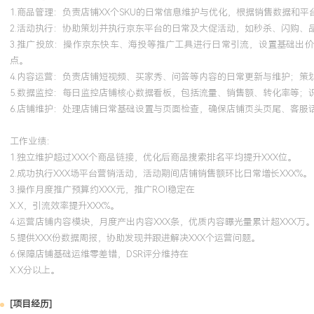
1.商品管理：负责店铺XX个SKU的日常信息维护与优化，根据销售数据和
2.活动执行：协助策划并执行京东平台的日常及大促活动，如秒杀、闪购、
3.推广投放：操作京东快车、海投等推广工具进行日常引流，设置基础出价
点。
4.内容运营：负责店铺短视频、买家秀、问答等内容的日常更新与维护；策
5.数据监控：每日监控店铺核心数据看板，包括流量、销售额、转化率等；识
6.店铺维护：处理店铺日常基础设置与页面检查，确保店铺页头页尾、客服
工作业绩：
1.独立维护超过XXX个商品链接，优化后商品搜索排名平均提升XXX位。
2.成功执行XXX场平台营销活动，活动期间店铺销售额环比日常增长XXX%。
3.操作月度推广预算约XXX元，推广ROI稳定在
X.X，引流效率提升XXX%。
4.运营店铺内容模块，月度产出内容XXX条，优质内容曝光量累计超XXX万
5.提供XXX份数据周报，协助发现并跟进解决XXX个运营问题。
6.保障店铺基础运维零差错，DSR评分维持在
X.X分以上。
[项目经历]