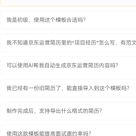
2.协调商品上新与破零：推动首批XXX个新品完成拍照、详情页制作
执行亲友购买、优惠券等破零方案，实现新品基础销量积累。
3.执行初期引流计划：设置海投计划进行全店商品测款，并通过京东
我是初级，使用这个模板合适吗？
较好的单品进行小额精准投放，测试关键词效果。
4.跟进数据与基础优化：每日监控店铺流量、转化及推广数据，整理
据反馈，对商品标题、主图及推广计划进行微调。
我不知道京东运营简历里的“项目经历”怎么写，有范
项目业绩：
1.项目期内成功实现店铺从0到1的启动，开业首月日均访客数增长至
可以使用AI帮我自动生成京东运营简历内容吗？
破XXX元。
2.完成XXX个新品上架，其中X款商品通过初期测试成为潜力款，单月
3.初期推广投入产出比（ROI）逐步优化至
我已经有一份旧简历了，能直接导入到这个模板吗？
X.X，平均获客成本从XXX元降至XXX元。
4.店铺在3个月内成功积累XXX条有效商品评价，店铺DSR评分达到
X.X。
制作完成后，支持导出什么格式的简历？
教育背景
使用这款模板能提高面试邀约率吗？
2020-09
-
2024-07
浙江工商大学