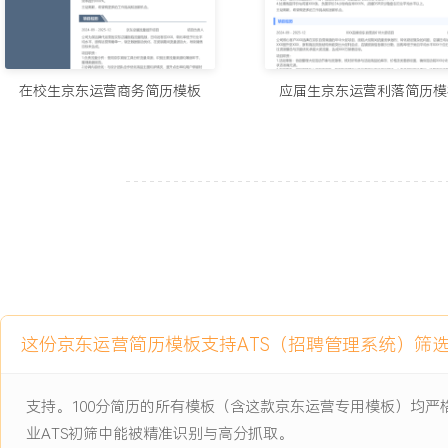
X.X，引流效率提升XXX%。
4.运营店铺内容模块，月度产出内容XXX条，优质内容曝光量累计超X
5.提供XXX份数据周报，协助发现并跟进解决XXX个运营问题。
6.保障店铺基础运维零差错，DSR评分维持在
在校生京东运营商务简历模板
应届生京东运营利落简历模
X.X分以上。
主动离职，希望有更多的工作挑战和涨薪机会。
项目经历
2024-09
-
2025-12
XXX品牌京东店铺冷启动项目
公司为拓展新品类市场而设立的京东新店铺项目，项目初期面临店铺
基础销量为零的困境，日访客数不足XXX人，转化率低于行业均值；
内完成店铺基础搭建、破零引流并实现稳定的日均销售额。
这份京东运营简历模板支持ATS（招聘管理系统）筛
项目职责：
1.负责店铺基础搭建与装修：根据品牌视觉规范，完成店铺首页框架
支持。100分简历的所有模板（含这款京东运营专用模板）均
及基础文案上传，确保店铺在开业前通过平台审核。
业ATS初筛中能被精准识别与高分抓取。