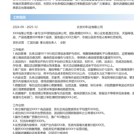
工作性质: 全职
应聘职位: 京东运营
期望工作地址: 北京
期望薪资: 8000
求职状态: 离职-随时到岗
工作经历
2024-09
-
2025-12
北京XX科技有限公司
XXX有限公司是一家专注XX领域的品牌公司，团队规模约XXX人，
天猫等线上渠道销售自有品牌产品，产品线覆盖XXX等多个品类，服
在细分品类市场占有率位居前列。
京东运营
汇报对象：部门总监
工作概述：
1.商品管理：负责店铺XX个SKU的日常信息维护与优化，根据销售
定期编辑商品标题、主图和详情页；建立商品信息自查流程，确保信
使得核心商品搜索曝光量提升XXX%。
2.活动执行：协助策划并执行京东平台的日常及大促活动，如秒杀、