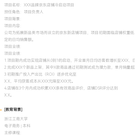
项目名称：XXX品牌京东店铺冷启动项目
担任角色：
项目负责人
项目背景：
项目内容：
公司为拓展新品类市场而设立的京东新店铺项目，项目初期面临店铺权重低
定的日均销售额。
项目业绩：
项目业绩：
1.项目期内成功实现店铺从0到1的启动，开业首月日均访客数增长至XXX，
2.完成XXX个新品上架，其中X款商品通过初期测试成为潜力款，单月销量超
3.初期推广投入产出比（ROI）逐步优化至
X.X，平均获客成本从XXX元降至XXX元。
4.店铺在3个月内成功积累XXX条有效商品评价，店铺DSR评分达到
X.X。
[教育背景]
浙江工商大学
电子商务 | 本科
主修课程：