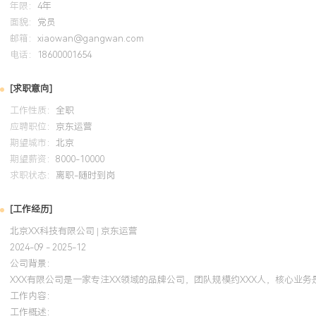
年限：
4年
2024-09
-
2025-12
岗湾培训中心
面貌：
党员
系统学习了京东平台规则、搜索流量逻辑及快车推广策略，将知识应
邮箱：
xiaowan@gangwan.com
电话：
通过优化商品标题结构与主图点击率测试，使得负责品类的自然搜索流
18600001654
用认证中的推广技巧调整快车出价策略，在预算不变的情况下将点击率
[求职意向]
点。
工作性质：
全职
应聘职位：
京东运营
期望城市：
北京
期望薪资：
8000-10000
求职状态：
离职-随时到岗
[工作经历]
北京XX科技有限公司 | 京东运营
2024-09 - 2025-12
公司背景：
XXX有限公司是一家专注XX领域的品牌公司，团队规模约XXX人，核心业
工作内容：
工作概述：