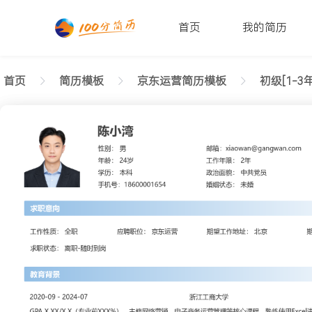
首页
我的简历
首页
简历模板
京东运营简历模板
初级[1-3年
返回样式图
正在查看初级京东运营简约简历模板文字版
陈小湾
性别: 男
年龄: 26
学历: 本科
婚姻状态: 未婚
工作年限: 4年
政治面貌: 党
邮箱: xiaowan@gangwan.com
电话号码: 18600001654
求职意向