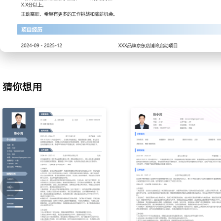
活动报名、素材准备、价格设置及库存协调；跟踪活动数据并输出简
售额达成率平均在XXX%以上。
3.推广投放：操作京东快车、海投等推广工具进行日常引流，设置基
查看消费与转化数据，根据ROI表现暂停低效关键词与计划，将平均点
元以内，引流成本占比下降XXX个百分点。
4.内容运营：负责店铺短视频、买家秀、问答等内容的日常更新与维
内容，联系已购客户征集优质评价，提升内容曝光与互动，使得店铺
猜你想用
XXX%。
5.数据监控：每日监控店铺核心数据看板，包括流量、销售额、转化
波动并及时向主管反馈；使用Excel进行周度数据整理，为运营决策
6.店铺维护：处理店铺日常基础设置与页面检查，确保店铺页头页尾
息准确；跟进简单的客诉问题，协调客服与仓库部门，将问题订单处理
时。
工作业绩：
1.独立维护超过XXX个商品链接，优化后商品搜索排名平均提升XXX
2.成功执行XXX场平台营销活动，活动期间店铺销售额环比日常增长X
3.操作月度推广预算约XXX元，推广ROI稳定在