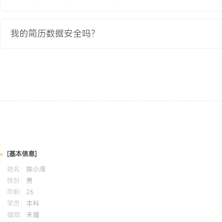
GPA X.XX/X.X（专业前XXX%），主修网络营销、电子商务运营
用Excel进行数据处理与分析。参与电商运营课程设计项目，在团队
我的简历数据安全吗？
数据监控与推广方案建议，最终店铺模拟销售额提升XXX%。熟悉京
作。
自我评价
工作背景：拥有近X年电商平台运营经验，专注于京东店铺的日常运
品上架、活动报名到推广投放的全链路基础操作，能独立负责店铺模
标。核心技能：熟练掌握京东后台、京东快车、海投等工具，能通过
题并进行基础优化，具备商品信息优化、内容维护及小型活动执行能
新店铺冷启动项目，通过执行商品上架、基础引流及数据跟进，助力
[基本信息]
从零到日均XXX元销售额的突破，积累了从0到1的实操经验。个人
姓名：
陈小湾
有较强的执行力与责任心，能适应电商快节奏工作环境，乐于学习并
性别：
男
年龄：
26
学历：
本科
培训经历
婚姻：
未婚