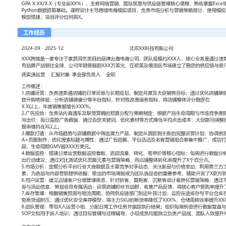
工作性质: 全职
应聘职位: 速卖通运营
期望工作地址: 北京
期望薪资: 800
求职状态: 离职-随时到岗
工作经历
2024-09
-
2025-12
北京XX科技有限公司
XXX跨境是一家专注于家居园艺类目的品牌出海电商公司，团队规模
是通过速卖通、亚马逊等多平台将自有品牌产品销往全球，公司年销售
在欧美及俄语区市场建立了稳定的供应链与客户基础。
速卖通运营
汇报对象：部门总监
工作概述：
1.店铺运营：负责速卖通店铺的日常运维与长期规划，制定月度及大
化店铺装修、详情页视觉与分类导航提升购物体验；分析店铺健康分
改善服务指标，将店铺整体评分稳定在
X.X以上，年度销售额增长XXX%。