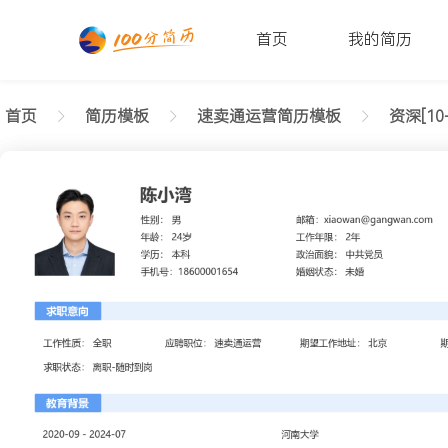
首页
我的简历
首页
简历模板
速卖通运营简历模板
资深[10
返回样式图
正在查看资深速卖通运营明快简历模板文字版
陈小湾
性别: 男
年龄: 26
学历: 本科
婚姻状态: 未婚
工作年限: 4年
政治面貌: 党
邮箱: xiaowan@gangwan.com
电话号码: 18600001654
求职意向