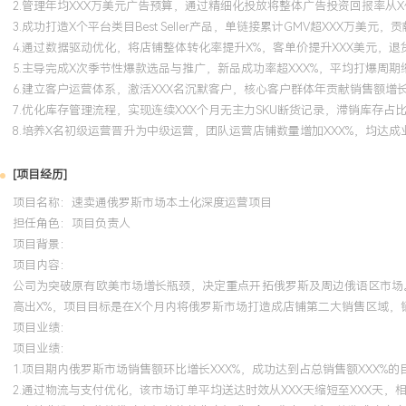
2.管理年均XXX万美元广告预算，通过精细化投放将整体广告投资回报率从X
3.成功打造X个平台类目Best Seller产品，单链接累计GMV超XXX万美元，
4.通过数据驱动优化，将店铺整体转化率提升X%，客单价提升XXX美元，退
5.主导完成X次季节性爆款选品与推广，新品成功率超XXX%，平均打爆周期缩
6.建立客户运营体系，激活XXX名沉默客户，核心客户群体年贡献销售额增长
7.优化库存管理流程，实现连续XXX个月无主力SKU断货记录，滞销库存占
8.培养X名初级运营晋升为中级运营，团队运营店铺数量增加XXX%，均达成
[项目经历]
项目名称：速卖通俄罗斯市场本土化深度运营项目
担任角色：
项目负责人
项目背景：
项目内容：
公司为突破原有欧美市场增长瓶颈，决定重点开拓俄罗斯及周边俄语区市场
高出X%，项目目标是在X个月内将俄罗斯市场打造成店铺第二大销售区域，销
项目业绩：
项目业绩：
1.项目期内俄罗斯市场销售额环比增长XXX%，成功达到占总销售额XXX%
2.通过物流与支付优化，该市场订单平均送达时效从XXX天缩短至XXX天，相