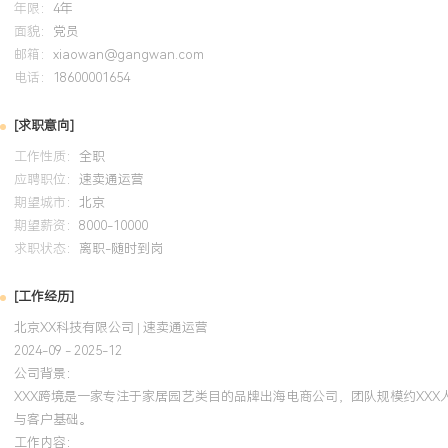
年限：
4年
面貌：
党员
GPA X.XX/X.X（专业前XX%），主修网络营销、国际贸易与供应
邮箱：
xiaowan@gangwan.com
握Excel数据透视与函数分析、Python数据抓取基础。课程设计主
电话：
18600001654
责市场分析与营销策略部分，使用模拟软件完成竞品调研与定价模型
前X。
[求职意向]
工作性质：
全职
自我评价
应聘职位：
速卖通运营
期望城市：
北京
专业背景：拥有超过10年跨境电商运营经验，其中X年深耕速卖通平
期望薪资：
8000-10000
算法变迁，具备从0到1搭建店铺与从1到10规模增长的完整经验，累
求职状态：
离职-随时到岗
XXX万美元。平台运营：擅长店铺全局规划与精细化运营，能通过数
驱动增长，成功将多个店铺评分稳定在X.X以上，主导店铺年均增长率
[工作经历]
告投放：精通速卖通站内广告与联盟营销体系，具备大预算（年XXX
北京XX科技有限公司 | 速卖通运营
验，通过系统化投放策略与持续优化，长期将广告ROI控制在盈利水
2024-09 - 2025-12
形成一套可复制的市场洞察、测款与爆款打造方法论，曾成功打造X个类目Be
公司背景：
长整合视觉、供应链与推广资源实现单品突破。个人特质：结果导向
XXX跨境是一家专注于家居园艺类目的品牌出海电商公司，团队规模约XX
感性与逻辑分析能力；拥有良好的跨部门协调与团队管理经验，能适
与客户基础。
力，英语可用于日常工作沟通。
工作内容：