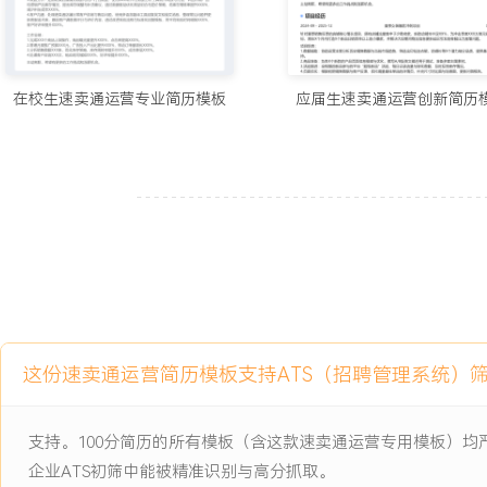
平台仓库存，及时调整上架策略以避免断货或积压；通过优化安全库存
的断货率降低了XXX%，仓储周转效率提升XXX%。
8.团队管理：带领X人运营小组，分配日常工作任务并跟踪执行结果
据复盘与经验分享，编写运营操作SOP文档用于新人培训；通过目标
在校生速卖通运营专业简历模板
应届生速卖通运营创新简历
组成员均能独立负责产品线，团队人效提升XXX%。
工作业绩：
1.全面负责XXX个速卖通店铺运营，主导店铺年销售额从XXX万美元
年均复合增长率超XXX%。
2.管理年均XXX万美元广告预算，通过精细化投放将整体广告投资回
促期间峰值ROI达X。
3.成功打造X个平台类目Best Seller产品，单链接累计GMV超XXX
XXX%的利润。
4.通过数据驱动优化，将店铺整体转化率提升X%，客单价提升XXX
这份速卖通运营简历模板支持ATS（招聘管理系统）
百分点。
5.主导完成X次季节性爆款选品与推广，新品成功率超XXX%，平均打
支持。100分简历的所有模板（含这款速卖通运营专用模板）
6.建立客户运营体系，激活XXX名沉默客户，核心客户群体年贡献销售
7.优化库存管理流程，实现连续XXX个月无主力SKU断货记录，滞销
企业ATS初筛中能被精准识别与高分抓取。