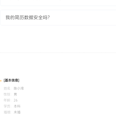
款符合当地需求的新品。
3.物流与支付方案：对接物流供应商，开通俄罗斯优先线路与海外仓
的电子钱包等支付方式，优化结账流程。
我的简历数据安全吗？
4.本地化营销：策划俄语主题营销活动，制作俄语文案与视频内容；
进行开箱测评，布局站外社媒引流。
5.数据与调优：建立俄罗斯市场独立数据追踪看板，监控关键指标变
调整产品与广告策略。
项目业绩：
1.项目期内俄罗斯市场销售额环比增长XXX%，成功达到占总销售额X
定的第二增长曲线。
2.通过物流与支付优化，该市场订单平均送达时效从XXX天缩短至X
降XXX%。
[基本信息]
3.本地化选品与营销推动市场整体转化率提升X个百分点，新品首发成
姓名：
4.项目沉淀的《俄语市场运营手册》成为公司标准流程，支持后续其
陈小湾
性别：
男
年龄：
26
教育背景
学历：
本科
婚姻：
未婚
2020-09
-
2024-07
河南大学