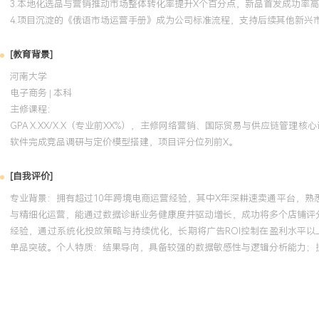
3.本地化选品与营销推动市场整体转化率提升X个百分点，新品首发成功率高达
4.项目沉淀的《俄语市场运营手册》成为公司标准流程，支持后续其他新兴
[教育背景]
河南大学
电子商务 | 本科
主修课程：
GPA X.XX/X.X（专业前XX%），主修网络营销、国际贸易与供应链管
软件完成竞品调研与定价模型搭建，项目评分位列前X。
[自我评价]
专业背景：拥有超过10年跨境电商运营经验，其中X年深耕速卖通平台，熟悉
与精细化运营，能通过数据诊断业务健康度并驱动增长，成功将多个店铺评分
经验，通过系统化投放策略与持续优化，长期将广告ROI控制在盈利水平以上
单品突破。个人特质：结果导向，具备较强的数据敏感性与逻辑分析能力；