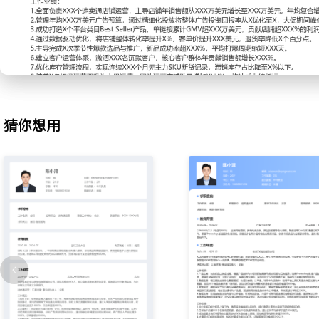
2.广告投放：负责站内直通车及联盟营销的预算分配与策略制定；根
场竞争度搭建广告结构，设置关键词与出价；每日监控广告数据，通
素材等方式降低平均点击成本；大促期间调整投放策略，确保广告投
上。
3.爆款打造：从市场趋势与店铺数据中筛选潜力产品，制定从测款到
划；协调资源进行主图视频拍摄与A+页面制作，优化搜索标题与属
台活动及老客营销组合拳集中推广，成功打造X个日均单量超XXX的单
猜你想用
超XXX万美元。
4.数据监控：搭建日常运营数据监控看板，追踪流量、转化、客单价
行数据分析，识别销售波动原因并提出行动建议；通过对比测试优化
略，将店铺整体转化率提升了X个百分点。
5.市场分析：定期分析平台行业大盘数据及主要竞争对手动态，关注
用第三方工具抓取市场热词与流行元素，为选品与内容营销提供依据
为团队选品会的重要参考，辅助开发了X款月销过万新品。
6.用户运营：建立店铺客户分层管理体系，针对新客、复购客、沉默
略；通过平台客户营销工具推送优惠券与活动信息，策划会员专属活
动群，收集产品反馈，将核心客户复购率提升了XXX%。
7.库存管理：根据销售预测与物流周期，协同供应链部门制定补货计