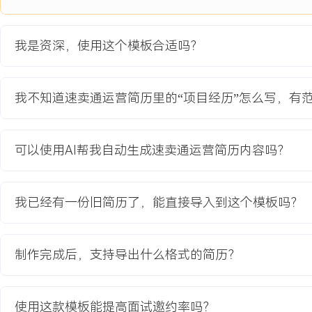
下。
8.培养X名初级运营晋升为中级运营，团队运营店铺数量增加XXX%
我是资深，使用这个模板合适吗？
主动离职，希望有更多的工作挑战和涨薪机会。
项目经历
我不知道速卖通运营简历里的“项目经历”怎么写，有
2024-09
-
2025-12
速卖通俄罗斯市场本土化深度
运营项目
可以使用AI帮我自动生成速卖通运营简历内容吗？
公司为突破原有欧美市场增长瓶颈，决定重点开拓俄罗斯及周边俄语
本地支付习惯差异、物流时效长、产品偏好不同等核心问题。原有通
我已经有一份旧简历了，能直接导入到这个模板吗？
场转化率低于平台平均水平X%，客诉率高出X%，项目目标是在X个
成店铺第二大销售区域，销售额占比提升至XXX%。
项目职责：
制作完成后，支持导出什么格式的简历？
1.市场调研：负责深度调研俄罗斯本地电商平台与消费习惯，输出包
间、营销节点、KOL偏好的详细报告。
2.选品优化：协调产品开发部门，基于调研数据调整现有产品规格、
使用这款模板能提高面试邀约率吗？