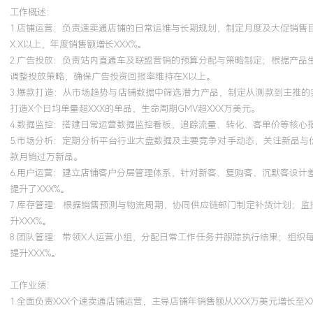
工作概述：
1.店铺运营：负责速卖通店铺的日常运维与长期规划，制定月度及大促销
培训经历
X.X以上，年度销售额增长XXX%。
2.广告投放：负责站内直通车及联盟营销的预算分配与策略制定；根据产
2024-09
-
2025-12
岗湾培训中心
调整投放策略，确保广告投资回报率维持在X以上。
获得阿里巴巴全球速卖通官方认证的高级运营专家资质。将认证中的
3.爆款打造：从市场趋势与店铺数据中筛选潜力产品，制定从测款到主推
排序机制与广告产品知识应用于日常运营，系统性优化了店铺权重与
打造X个日均单量超XXX的单品，生命周期GMV超XXX万美元。
4.数据监控：搭建日常运营数据监控看板，追踪流量、转化、客单价等核
所学的内容营销与粉丝运营方法论，策划系列主题活动，使店铺粉丝
5.市场分析：定期分析平台行业大盘数据及主要竞争对手动态，关注新品
均提升XXX%。输出的实操案例入选平台服务商优秀案例库。
款月销过万新品。
6.用户运营：建立店铺客户分层管理体系，针对新客、复购客、沉默客设
提升了XXX%。
7.库存管理：根据销售预测与物流周期，协同供应链部门制定补货计划；监
升XXX%。
8.团队管理：带领X人运营小组，分配日常工作任务并跟踪执行结果；组织
提升XXX%。
工作业绩：
1.全面负责XXX个速卖通店铺运营，主导店铺年销售额从XXX万美元增长至X