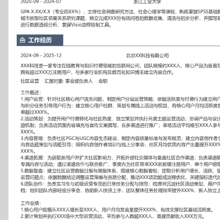
工作性质: 全职
应聘职位: 社区运营
期望工作地址: 北京
期望薪资: 8000
求职状态: 离职-随时到岗
工作经历
2024-09
-
2025-12
北京XX科技有限公司
XXX科技是一家专注在线教育与知识付费领域的互联网公司，团队规
品为垂直领域学习平台与社区APP，拥有超过XXX万注册用户，与多
知识博主建立内容合作。
社区运营
汇报对象：部门总监
工作概述：
1.用户运营：针对社区核心用户流失问题，制定用户分层运营策略；
为建立用户成长体系，通过定向推送与积分任务引导用户行为；建立
专属线上活动与权益，将核心用户月均活跃度提升XXX%，专属活动参
2.活动策划：为提升用户付费转化与社区热度，独立策划并执行月度