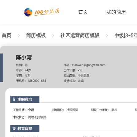
首页
我的简历
首页
简历模板
社区运营简历模板
中级[3-5年
返回样式图
正在查看3-5年经验社区运营简历模板（个性设计）
陈小湾
性别: 男
年龄: 26
学历: 本科
婚姻状态: 未婚
工作年限: 4年
政治面貌: 党
邮箱: xiaowan@gangwan.com
电话号码: 18600001654
求职意向