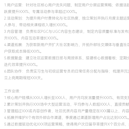
1.用户运营：针对社区核心用户流失问题，制定用户分层运营策略；依据
跃度提升XXX%，专属活动参与率超过XXX%。
2.活动策划：为提升用户付费转化与社区热度，独立策划并执行月度主题运
人参与，带动相关课程收入增长XXX%。
3.内容管理：负责社区PGC与UGC内容生态建设，制定内容质量标准与
升XXX%，内容互动率增长XXX%。
4.渠道拓展：为获取新用户并扩大社区影响力，开拓外部社交媒体与垂直社
户获取成本降低XXX%。
5.数据复盘：建立社区运营数据日报与周报体系，搭建核心数据看板；定期
迭代效率提升XXX%。
6.团队协作：负责实习生与初级运营专员的日常任务分配与指导；梳理并沉
立上岗周期缩短XXX天。
工作业绩：
1.核心用户规模从XXX人增长至XXX人，用户月均发言量提升XXX%，有效
2.累计策划并执行XXX场中大型运营活动，平均参与人数超XXX人，直接贡献
3.管理超过XXX名内容创作者，社区优质内容月产量稳定在XXX篇以上，内
4.拓展并维护X个有效外部合作渠道，季度通过渠道新增用户占比达到XXX%
5.通过数据驱动优化XXX项运营策略，使得用户次日留存率提升X个百分点，