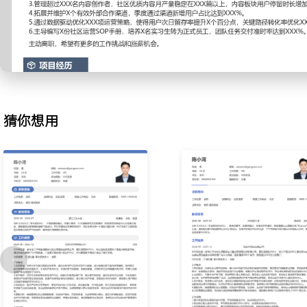
产品与设计资源，确定活动玩法与奖励机制；负责活动页面内容填充
多渠道进行推广；单场活动平均吸引XXX人参与，带动相关课程收入增
3.内容管理：负责社区PGC与UGC内容生态建设，制定内容质量标
容创作者引入与激励机制，定期进行内容选题策划与话题引导；组织
上分享会，社区月均优质内容产出量提升XXX%，内容互动率增长XX
4.渠道拓展：为获取新用户并扩大社区影响力，开拓外部社交媒体与
负责渠道联系与关系维护，规划渠道专属内容与活动；通过渠道合作
猜你想用
为社区带来XXX名新增注册用户，单个用户获取成本降低XXX%。
5.数据复盘：建立社区运营数据日报与周报体系，搭建核心数据看板
长、活跃、留存及内容消费数据，定位运营问题点；依据数据结论调
配，推动XXX项功能或流程优化，关键指标迭代效率提升XXX%。
6.团队协作：负责实习生与初级运营专员的日常任务分配与指导；梳
划、用户沟通等关键环节的SOP文档；组织团队内部经验分享会，协
队整体任务处理效率提升XXX%，新人独立上岗周期缩短XXX天。
工作业绩：
1.核心用户规模从XXX人增长至XXX人，用户月均发言量提升XXX
跃度。