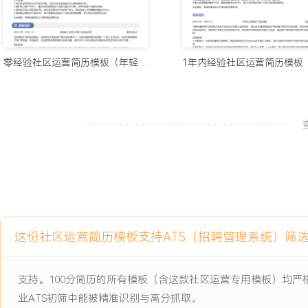
2.累计策划并执行XXX场中大型运营活动，平均参与人数超XXX人，
元。
3.管理超过XXX名内容创作者，社区优质内容月产量稳定在XXX篇
留时长增加XXX%。
零经验社区运营简历模板（年轻风格）
4.拓展并维护X个有效外部合作渠道，季度通过渠道新增用户占比达到
5.通过数据驱动优化XXX项运营策略，使得用户次日留存率提升X个
率优化XXX%。
6.主导编写X份社区运营SOP手册，培养X名实习生转为正式员工，
到XXX%。
主动离职，希望有更多的工作挑战和涨薪机会。
项目经历
这份社区运营简历模板支持ATS（招聘管理系统）筛
2024-09
-
2025-12
学习社区从零到一冷启动与增
长项目
支持。100分简历的所有模板（含这款社区运营专用模板）均
公司为拓展业务线启动的新垂直领域学习社区项目，项目初期面临零
业ATS初筛中能被精准识别与高分抓取。
动困境，目标是在六个月内积累XXX名种子用户并建立初步的内容生