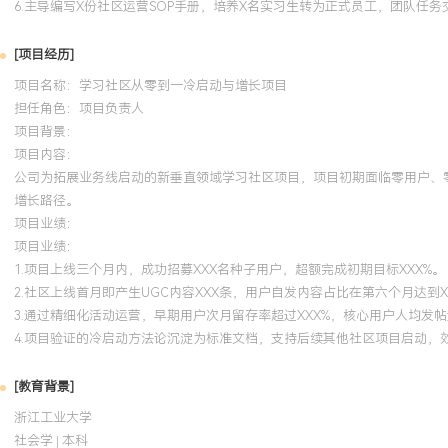
6.主导编写X份社区运营SOP手册，培养X名实习生转为正式员工，团队任务
[项目经历]
项目名称：学习社区从零到一冷启动与增长项目
担任角色：
项目负责人
项目背景：
项目内容：
公司为拓展业务线启动的新垂直领域学习社区项目，项目初期面临零用户、
增长路径。
项目业绩：
项目业绩：
1.项目上线三个月内，成功招募XXX名种子用户，超额完成初期目标XXX%。
2.社区上线首月即产生UGC内容XXX条，用户自发内容占比在第六个月达到X
3.通过精细化活动运营，早期用户次月留存率超过XXX%，核心用户人均发帖
4.项目验证的冷启动方法论沉淀为标准文档，支持后续其他社区项目启动，效
[教育背景]
浙江工业大学
社会学 | 本科