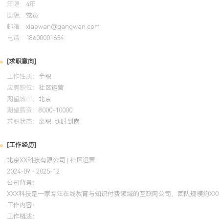
年限：
4年
培训经历
面貌：
党员
邮箱：
xiaowan@gangwan.com
2024-09
-
2025-12
岗湾培训中心
电话：
18600001654
系统学习用户增长、数据驱动运营及AARRR模型等知识，并将方法
[求职意向]
过优化用户激活流程与关键触达节点，使新注册用户7日内完成核心
XXX%；同时，构建的社区健康度数据监控模型，成为团队日常运营
工作性质：
全职
应聘职位：
社区运营
期望城市：
北京
期望薪资：
8000-10000
求职状态：
离职-随时到岗
[工作经历]
北京XX科技有限公司 | 社区运营
2024-09 - 2025-12
公司背景：
XXX科技是一家专注在线教育与知识付费领域的互联网公司，团队规模约XX
工作内容：
工作概述：