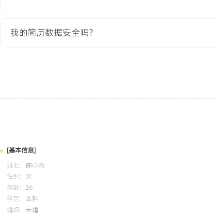
2020-09
-
2024-07
浙江工业大学
GPA X.XX/X.X（专业前XX%），主修社会调查研究方法、社会心
我的简历数据安全吗？
SPSS基础数据分析与问卷设计。参与城市新型社区邻里关系研究课题
效问卷的数据收集、清洗与初步分析，并撰写研究报告。熟练使用Exc
析，掌握Visio流程绘制工具。
自我评价
工作背景：拥有X年互联网社区运营经验，经历社区从零到一冷启动
营，专注用户增长、活跃与内容生态构建，累计管理用户规模超XXX
长制定阶段性社区运营目标并拆解落地，主导的冷启动项目在XXX个
用户XXX人，建立的用户分层运营体系使核心用户规模年增长XXX%
[基本信息]
较强的活动策划与跨部门协调能力，成功策划线上活动XXX余场，平均
姓名：
陈小湾
过搭建数据看板与复盘机制，持续优化运营策略，推动用户次日留存
性别：
男
个人特质：结果导向，具备良好的数据敏感度和逻辑性，乐于分享与
年龄：
26
速变化的业务环境，保持学习状态。
学历：
本科
婚姻：
未婚