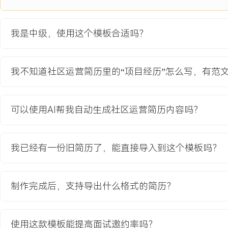
算下，快速验证社区模式并找到可持续的增长路径。
项目职责：
我是中级，使用这个模板合适吗？
1.负责项目初期运营策略制定，明确种子用户画像与获取渠道，策划
2.协调内容团队与外部专家，完成社区首批XXX篇标杆PGC内容的引
3.设计并执行用户招募与激励活动，包括新人任务体系、内容创作比
我不知道社区运营简历里的“项目经历”怎么写，有范
贡献内容。
4.搭建社区基础数据监控体系，每日跟踪用户增长、互动及内容消费
营动作。
可以使用AI帮我自动生成社区运营简历内容吗？
项目业绩：
1.项目上线三个月内，成功招募XXX名种子用户，超额完成初期目标X
我已经有一份旧简历了，能直接导入到这个模板吗？
2.社区上线首月即产生UGC内容XXX条，用户自发内容占比在第六个月
3.通过精细化活动运营，早期用户次月留存率超过XXX%，核心用户
4.项目验证的冷启动方法论沉淀为标准文档，支持后续其他社区项目
制作完成后，支持导出什么格式的简历？
XXX%。
教育背景
使用这款模板能提高面试邀约率吗？