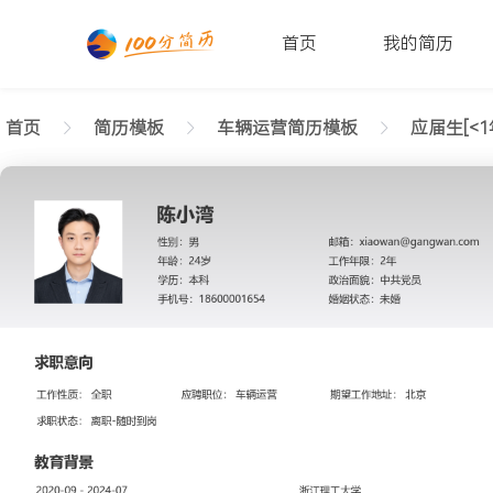
首页
我的简历
首页
简历模板
车辆运营简历模板
应届生[<1
返回样式图
正在查看1年内经验车辆运营简历模板（清晰格式）
陈小湾
性别: 男
年龄: 26
学历: 本科
婚姻状态: 未婚
工作年限: 4年
政治面貌: 党
邮箱: xiaowan@gangwan.com
电话号码: 18600001654
求职意向