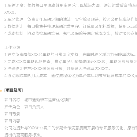
1.车辆调度：根据每日早晚高峰用车需求与区域热力图，通过运营后台将
XXX%。
2.车况管理：负责合作车辆定期的清洁与安全检查跟进，按照公司标准制作
3.数据统计：每日收集并整理车辆运营里程、订单量及能耗数据，使用Exc
4.成本控制：协助监控车辆维保、充电及保险等固定成本支出，核对服务商
工作业绩：
1.独立负责覆盖XXX台车辆的日常调度支持，高峰时段区域运力保障率达标
2.完成XXX次车辆现场抽查，推动车况问题整改闭环XXX项，车辆运营形象评
3.准确统计并产出XXX份运营日报，数据录入准确率达XXX%。
4.协助跟踪车队月度成本，通过流程优化为单台车年均节省运营成本约XXX
[项目经历]
项目名称：城市通勤班车运营优化项目
担任角色：
项目负责人
项目背景：
项目内容：
公司为提升与XXX企业客户的长期合作满意度而开展的专项服务优化，原有
提出的更高服务标准。