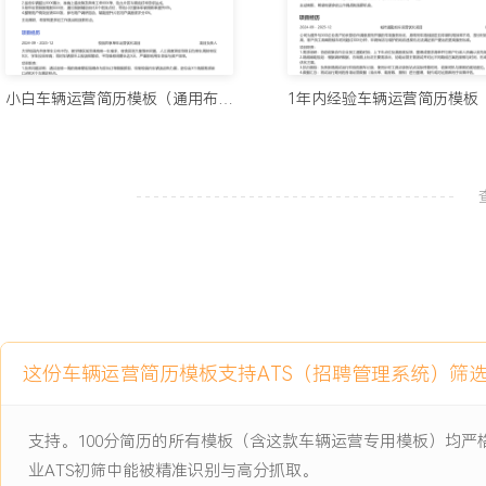
项目经历
2024-09
-
2025-12
城市通勤班车运营优化项目
公司为提升与XXX企业客户的长期合作满意度而开展的专项服务优化
小白车辆运营简历模板（通用布局）
且车辆利用效率不均，部分时段空驶率较高，客户员工高峰期候车时间
辆保洁与维护的响应速度也无法满足客户提出的更高服务标准。
项目职责：
1.需求调研：协助收集合作企业员工通勤时段、上下车点位及满意度
单并与客户行政人员确认优先级。
2.路线辅助规划：根据调研数据，在地图上标注主要需求点，协助运
同路线方案的里程与时间，形成X套备选优化方案。
3.执行跟踪：负责新路线试运行阶段的跟车记录，使用计时工具记录
间，收集司机与乘客的现场意见。
这份车辆运营简历模板支持ATS（招聘管理系统）筛
4.数据汇总：将试运行期间的各项运营数据（准点率、载客数、里程
对比图表用于效果评估。
支持。100分简历的所有模板（含这款车辆运营专用模板）均
项目业绩：
业ATS初筛中能被精准识别与高分抓取。
1.项目覆盖X条班车线路优化，服务企业员工超过XXX人。