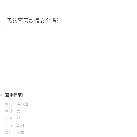
容车况合格率稳定在XXX%以上。数据分析：能熟练进行运营数据的
表制作，通过对比不同维度的数据发现效率提升点，曾辅助优化动作
提升XXX%。个人特质：做事认真细致，有责任心，能适应线下运营
我的简历数据安全吗？
重团队协作，致力于在实战中积累车辆运营的全流程经验。
培训经历
2024-09
-
2025-12
岗湾培训中心
新能源
系统学习了新能源汽车高压系统结构、安全规范与日常检查要点，将
的车况检查环节，能快速识别高压部件外观隐患，并规范引导司机进
车队对新能源车辆的基础风险管控能力。
[基本信息]
姓名：
陈小湾
性别：
男
年龄：
26
学历：
本科
婚姻：
未婚