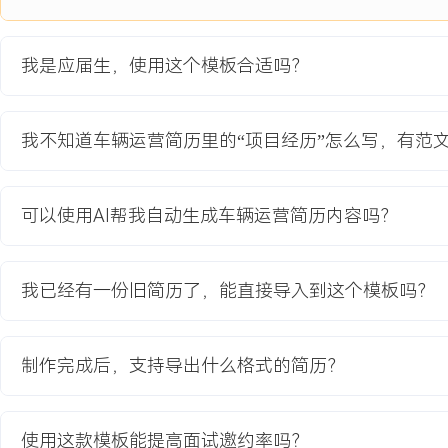
2.优化后线路平均空驶率降低XXX%，客户员工平均候车时间缩短至X
3.客户季度服务满意度评分从
我是应届生，使用这个模板合适吗？
X.X分提升至
X.X分，成功推动年度合同续签。
我不知道车辆运营简历里的“项目经历”怎么写，有范
教育背景
2020-09
-
2024-07
浙江理工大学
可以使用AI帮我自动生成车辆运营简历内容吗？
GPA X.XX/X.X（专业前XX%），主修运输组织学、交通规划与管
公交线路优化课程设计，在团队中负责客流数据收集与站点分析，熟悉使
数据处理与图表制作，掌握AutoCAD软件进行简单的交通示意图绘
我已经有一份旧简历了，能直接导入到这个模板吗？
自我评价
制作完成后，支持导出什么格式的简历？
工作背景：具备线下车辆运营一线执行经验，熟悉从车辆调度、现场
整运营闭环，参与过企业级班车服务优化项目。运营执行：能根据运
调度与车况管理动作，通过现场抽查与流程跟进来保障服务标准落实
使用这款模板能提高面试邀约率吗？