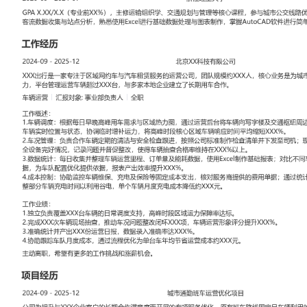
工作性质: 全职
应聘职位: 车辆运营
期望工作地址: 北京
期望薪资: 8000
求职状态: 离职-随时到岗
工作经历
2024-09
-
2025-12
北京XX科技有限公司
XXX出行是一家专注于区域网约车与汽车租赁服务的运营公司，团队
业务是为城市通勤及商务场景提供合规运力，平台管理运营车辆超过X
企业建立了长期用车合作。
车辆运营
汇报对象：部门总监
工作概述：
1.车辆调度：根据每日早晚高峰用车需求与区域热力图，通过运营后
交通枢纽周边调度；与司机组长沟通确认车辆实时位置与状态，协调
峰时段核心区域车辆响应时间平均缩短XXX%。
2.车况管理：负责合作车辆定期的清洁与安全检查跟进，按照公司标