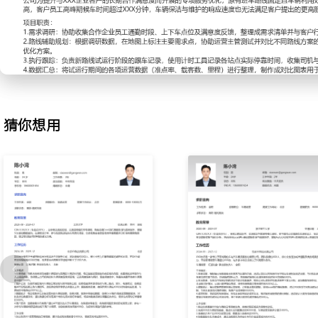
发至司机；现场抽查车辆外观、内饰及安全设备完好情况，记录问题
辆抽查合格率维持在XXX%以上。
3.数据统计：每日收集并整理车辆运营里程、订单量及能耗数据，使用E
表；对比不同车型与司机组的运营效率数据，为车队配置优化提供依
升XXX%。
4.成本控制：协助监控车辆维保、充电及保险等固定成本支出，核对
据；通过统计月度充电峰值时段，建议调整部分车辆充电时间以利用
猜你想用
充电成本降低约XXX元。
工作业绩：
1.独立负责覆盖XXX台车辆的日常调度支持，高峰时段区域运力保障
2.完成XXX次车辆现场抽查，推动车况问题整改闭环XXX项，车辆运
XXX%。
3.准确统计并产出XXX份运营日报，数据录入准确率达XXX%。
4.协助跟踪车队月度成本，通过流程优化为单台车年均节省运营成本约
主动离职，希望有更多的工作挑战和涨薪机会。