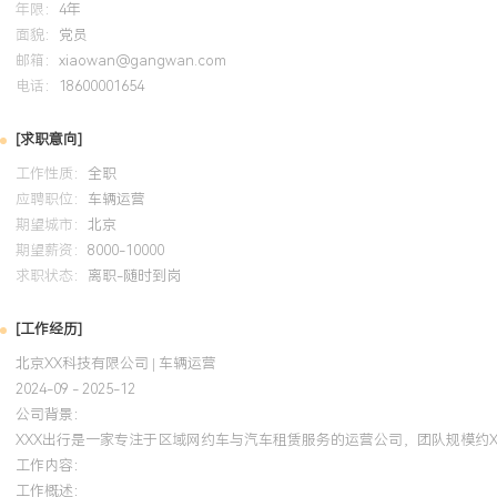
年限：
4年
面貌：
党员
邮箱：
xiaowan@gangwan.com
电话：
18600001654
[求职意向]
工作性质：
全职
应聘职位：
车辆运营
期望城市：
北京
期望薪资：
8000-10000
求职状态：
离职-随时到岗
[工作经历]
北京XX科技有限公司 | 车辆运营
2024-09 - 2025-12
公司背景：
XXX出行是一家专注于区域网约车与汽车租赁服务的运营公司，团队规模约
工作内容：
工作概述：