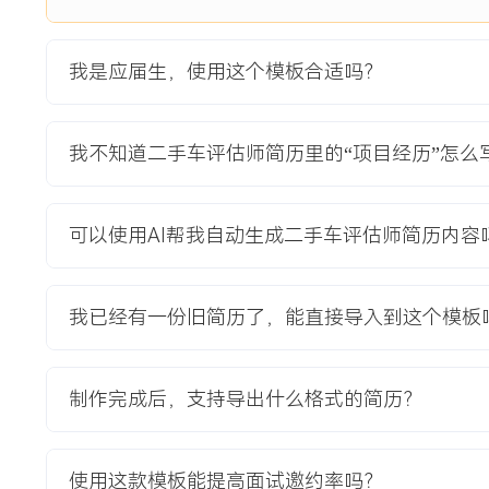
2.工具应用：在试点阶段，负责学习并操作公司新引入的标准化
按照电子清单执行检测项勾选与数据填报，确保检测动作不遗
为电子档案。
我是应届生，使用这个模板合适吗？
3.数据核对：在流程并行期，负责比对新旧流程下生成的评估
车辆瑕疵描述、评级打分与初步报价，共计核对XXX份报告，
差异。
我不知道二手车评估师简历里的“项目经历”怎么
4.反馈收集：协助向参与试点的销售顾问与部分客户收集关于
直观反馈，整理出XXX条有效改进建议，如增加拍照指引、简
可以使用AI帮我自动生成二手车评估师简历内容
项目业绩：
1.新流程试点期间，协助完成XXX台车辆的标准化评估录入
评估耗时从XXX分钟降低至XXX分钟。
我已经有一份旧简历了，能直接导入到这个模板
2.通过严格执行电子化检测清单，推动评估报告的关键数据完整度
3.流程优化后，试点展厅的客户对评估环节的满意度评分平均提
4.项目成果获公司采纳，形成标准操作手册并在全集团XXX家
制作完成后，支持导出什么格式的简历？
教育背景
使用这款模板能提高面试邀约率吗？
2020-09
-
2024-07
湖南工业大学