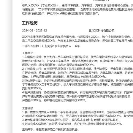
工作性质: 全职
应聘职位: 二手车评估师
期望工作地址: 北京
期望
求职状态: 离职-随时到岗
工作经历
2024-09
-
2025-12
北京XX科技有限公司
XXX汽车集团是区域领先的汽车综合服务商，公司规模约XX
售、二手车置换、汽车金融与售后维修，年均二手车交易量超过
品牌建立置换合作，拥有自营二手车展厅与检测中心。
二手车评估师
汇报对象：部门总监
工作概述：
1.车辆信息核对：负责到店二手车基础信息登记与核对，使用车
码、证件信息与车主联系方式；严格按照流程比对登记证书、
息源准确无误；在核验过程中发现并标记XXX处信息不一致情
处理；通过每日复盘，将信息登记差错率降低XXX%。