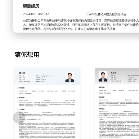
2.初检流程执行：在资深评估师指导下执行车辆基础检测，使
量车身覆盖件漆面厚度，初步判断是否存在钣金修复；检查车
辅助车龄判断；记录车辆内饰磨损、功能按键完好情况；按照
为评估师复检提供基础资料，单日可独立完成初检车辆XXX台
3.评估报告协助：协助评估师整理和归档完整的车辆评估报告
询结果与市场价格信息整合成PDF文档；学习并应用XXX二
以获取初步市场参考价；核对报告中的关键数据项，确保图文
猜你想用
率XXX%。
4.客户沟通支持：协助接待有置换意向的客户，引导客户完成
户初步讲解评估流程与所需时间，收集客户对车辆历史使用情
客户沟通时记录关键车况疑点与价格分歧，后续跟进客户评估
户XXX组，客户基础信息记录完整率达XXX%。
工作业绩：
1.累计独立核对并录入XXX台二手车基础信息，信息准确率达
数据基础。
2.协助执行XXX台车辆的初检工作，所记录的关键瑕疵点被评
短单车评估时长。