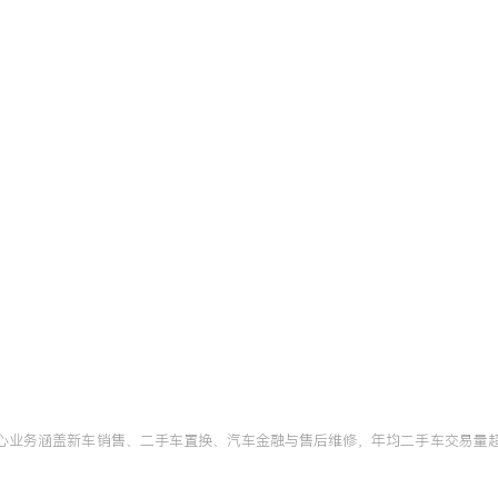
、水泡车、火烧车的核心判
于日常辅助检测工作中，提
例，避免了公司的收购风
核心业务涵盖新车销售、二手车置换、汽车金融与售后维修，年均二手车交易量