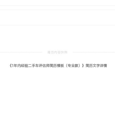
、汽车检测与诊断等核心课程，
简易检测模型搭建’，负责
二手车鉴定评估软件进行基
知识，能将理论快速应用于
随熟练度提升XXX%。评
《1年内经验二手车评估师简历模板（专业款）》简历文字详情
作业，协助整理的评估报告
能有效支持评估前中后的客
：学习与适应能力强，做事
专业的二手车评估师。
二手车评估师岗位技能证
北京