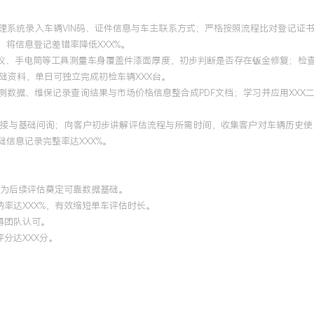
管理系统录入车辆VIN码、证件信息与车主联系方式；严格按照流程比对登记证
，将信息登记差错率降低XXX%。
膜仪、手电筒等工具测量车身覆盖件漆面厚度，初步判断是否存在钣金修复；检
础资料，单日可独立完成初检车辆XXX台。
测数据、维保记录查询结果与市场价格信息整合成PDF文档；学习并应用XX
交接与基础问询；向客户初步讲解评估流程与所需时间，收集客户对车辆历史
信息记录完整率达XXX%。
%，为后续评估奠定可靠数据基础。
纳率达XXX%，有效缩短单车评估时长。
得团队认可。
分达XXX分。