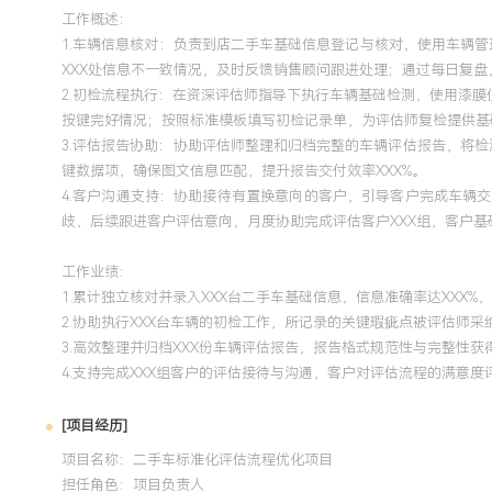
工作概述：
1.车辆信息核对：负责到店二手车基础信息登记与核对，使用车辆
XXX处信息不一致情况，及时反馈销售顾问跟进处理；通过每日复盘
2.初检流程执行：在资深评估师指导下执行车辆基础检测，使用漆
按键完好情况；按照标准模板填写初检记录单，为评估师复检提供基
3.评估报告协助：协助评估师整理和归档完整的车辆评估报告，将检
键数据项，确保图文信息匹配，提升报告交付效率XXX%。
4.客户沟通支持：协助接待有置换意向的客户，引导客户完成车辆
歧，后续跟进客户评估意向，月度协助完成评估客户XXX组，客户基础
工作业绩：
1.累计独立核对并录入XXX台二手车基础信息，信息准确率达XXX
2.协助执行XXX台车辆的初检工作，所记录的关键瑕疵点被评估师采
3.高效整理并归档XXX份车辆评估报告，报告格式规范性与完整性获
4.支持完成XXX组客户的评估接待与沟通，客户对评估流程的满意度评
[项目经历]
项目名称：二手车标准化评估流程优化项目
担任角色：
项目负责人