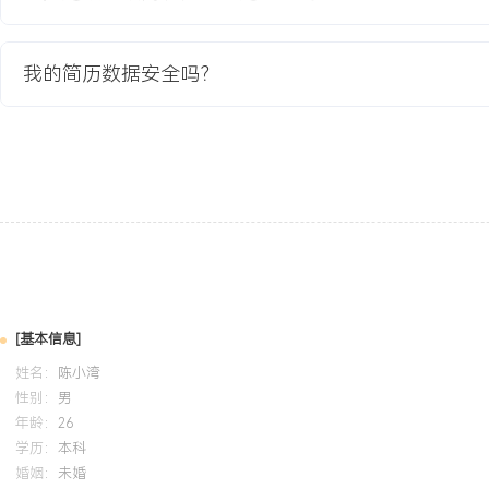
进行洽谈，累计拜访意向商户超过XXX家。
3.活动策划：参与策划并执行项目招商推介会，负责联络目标商户、
接待讲解，成功邀约XX组商户到场。
我的简历数据安全吗？
4.签约跟进：对有意向的商户进行多次回访，带看场地，解答政策疑
成合同起草与最终签署流程。
项目业绩：
1.在X个月的项目周期内，成功签约商户XX家，完成招商面积XXX
置率从XX%降低至XX%。
2.成功引入区域连锁生鲜超市和知名少儿培训机构两家主力店，带动
约意愿。
3.个人独立完成其中X家商户的全程招商对接与签约，贡献租赁面积X
签约面积的XX%。
[基本信息]
4.项目完成后，街区首年整体租金收入达到预期目标的XXX%，商户整
姓名：
陈小湾
性别：
男
教育背景
年龄：
26
学历：
本科
2020-09
-
2024-07
河北大学
婚姻：
未婚