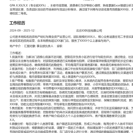
工作性质: 全职
应聘职位: 地产中介
期望工作地址: 北京
期望薪资: 8000
求职状态: 离职-随时到岗
工作经历
2024-09
-
2025-12
北京XX科技有限公司
公司是本地知名的房地产经纪与商业资产运营公司，团队规模约XXX
宅二手房买卖租赁、新房销售代理及社区商业街区的招商运营，在本
店，服务了XXXX个以上家庭与商户。
地产中介
汇报对象：部门总监
工作概述：
1.房源开发：为解决门店核心房源不足问题，定期在所负责小区进行
过物业、社区便利店等渠道建立信息点，获取业主出售与出租意向；
地勘察与拍照，记录房屋详细情况并提供初步定价建议；维护与房源
馈市场动态，确保房源委托的稳定性；平均每周开发新增房源X套，