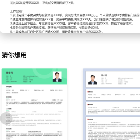
XXX%。
2.客源开拓：为完成个人销售任务，利用线上端口平台发布优质房源
店接待自然来访客户，并电话回访历史咨询未成交客户；参与周末社
集潜在客户联系方式；通过微信朋友圈等社交渠道经营个人专业形象
源信息；每月获取新增客源XXX组，线上渠道客户占比约XXX%。
3.客户带看：根据客户的购房预算、面积及学区等核心需求，从系统
源；提前与房源方沟通确认看房时间，规划高效的带看路线与行程；
猜你想用
场讲解户型、装修、小区环境及周边配套的优缺点；跟进客户每次看
续的推荐房源列表；平均带看XXX组后能促成X次成交洽谈，月度带看
上。
4.谈判签约：在买卖双方有明确意向后，协调双方就房屋价格、付款
键条款进行协商；准备交易所需的合同文本及相关法律文件，向双方
流程；陪同客户办理网签、资金监管及银行贷款面签等手续，跟踪整
户；处理交易过程中出现的突发问题，如银行审批延迟或物业交割纠
成；累计独立完成二手房买卖交易XXX单，协助完成合同签署XXX
控制在XXX天内。
5.售后服务：在客户交易完成后进行定期回访，询问居住或出租情况
维护关系；为客户提供简单的物业咨询、家政服务推荐等增值帮助；