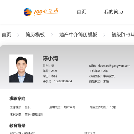
首页
我的简历
首页
简历模板
地产中介简历模板
初级[1-3年
返回样式图
正在查看1-3年经验地产中介简历模板（专业版）文
陈小湾
性别: 男
年龄: 26
学历: 本科
婚姻状态: 未婚
工作年限: 4年
政治面貌: 党
邮箱: xiaowan@gangwan.com
电话号码: 18600001654
求职意向