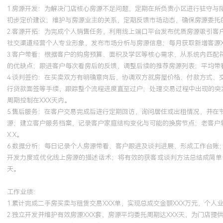
1.房源开发：为解决门店核心房源不足问题，定期在所负责小区进行驻守
系统学习了房地产交易法律法规、税费计算、合同实务及职业道德规
初步定价建议；维护与房源业主的关系，定期反馈市场动态，确保房源委托的
于日常交易，在合同撰写与条款解释上更加规范专业，有效规避了X
2.客源开拓：为完成个人销售任务，利用线上端口平台发布优质房源吸引
提升了客户信任度与交易安全性。
社交渠道经营个人专业形象，发布市场分析与房源信息；每月获取新增客源XX
3.客户带看：根据客户的购房预算、面积及学区等核心需求，从系统内匹
的优缺点；跟进客户每次看房后的反馈，调整后续的推荐房源列表；平均带看
4.谈判签约：在买卖双方有明确意向后，协调双方就房屋价格、付款方式
行贷款面签等手续，跟踪整个流程进度直至过户；处理交易过程中出现的突发
周期控制在XXX天内。
5.售后服务：在客户交易完成后进行定期回访，询问居住或出租情况，并
源；建立客户服务档案，记录客户家庭结构变化与可能的换房节点；老客户转
X.X。
6.数据分析：每日记录个人房源带看、客户跟进及谈判进展，形成工作台
开发力度或优化线上房源的描述话术；将有效的获客或谈判方法总结成简单步
天。
工作业绩：
1.累计完成二手房买卖与租赁交易XXX单，实现总成交金额XXX万元，个人
2.独立开发并维护有效房源XXX套，房源平均委托周期达XXX天，为门店提