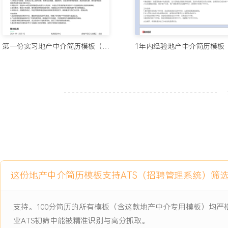
卖或朋友亲戚的购房需求，获取转介绍客源；建立客户服务档案，记
与可能的换房节点；老客户转介绍成交占个人总业绩的XXX%，客户
X.X。
6.数据分析：每日记录个人房源带看、客户跟进及谈判进展，形成工
第一份实习地产中介简历模板（护眼风）
人各环节转化率数据，如带看到谈判、谈判到成交的比例；根据数据
周的工作重点，例如增加某个小区的房源开发力度或优化线上房源的
获客或谈判方法总结成简单步骤，在门店早会上进行分享；通过持续
整，个人月度业绩目标完成率从最初的XX%提升至XXX%，平均成交
工作业绩：
1.累计完成二手房买卖与租赁交易XXX单，实现总成交金额XXX万元
排名门店前X。
2.独立开发并维护有效房源XXX套，房源平均委托周期达XXX天，
售资源。
这份地产中介简历模板支持ATS（招聘管理系统）筛
3.通过线上线下结合，年度新增客户XXX组，客户转介绍成交占比达到
成本。
支持。100分简历的所有模板（含这款地产中介专用模板）均
4.服务全流程客户满意度高，获得客户赠送锦旗X面，书面表扬信X封
5.主导或参与门店社区推广活动XXX场，累计收集潜在客户信息XXX
业ATS初筛中能被精准识别与高分抓取。