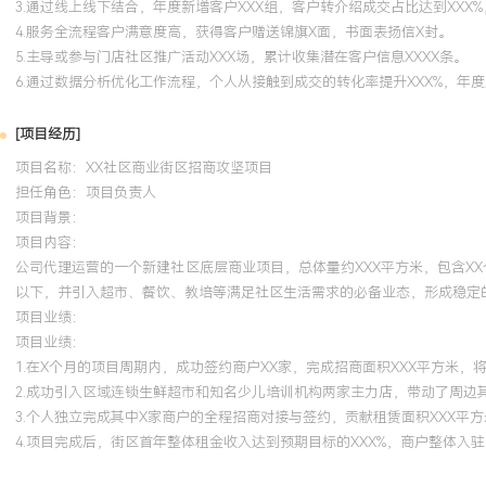
3.通过线上线下结合，年度新增客户XXX组，客户转介绍成交占比达到XXX
4.服务全流程客户满意度高，获得客户赠送锦旗X面，书面表扬信X封。
5.主导或参与门店社区推广活动XXX场，累计收集潜在客户信息XXXX条。
6.通过数据分析优化工作流程，个人从接触到成交的转化率提升XXX%，年度
[项目经历]
项目名称：XX社区商业街区招商攻坚项目
担任角色：
项目负责人
项目背景：
项目内容：
公司代理运营的一个新建社区底层商业项目，总体量约XXX平方米，包含X
以下，并引入超市、餐饮、教培等满足社区生活需求的必备业态，形成稳定
项目业绩：
项目业绩：
1.在X个月的项目周期内，成功签约商户XX家，完成招商面积XXX平方米，将
2.成功引入区域连锁生鲜超市和知名少儿培训机构两家主力店，带动了周边
3.个人独立完成其中X家商户的全程招商对接与签约，贡献租赁面积XXX平方
4.项目完成后，街区首年整体租金收入达到预期目标的XXX%，商户整体入驻