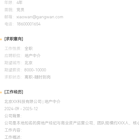
年限：
4年
GPA X.XX/X.X（专业前XX%），主修市场营销、消费者行为学等核心
面貌：
党员
数据分析及PPT报告制作。参与校园商业策划比赛，负责团队项目的
邮箱：
xiaowan@gangwan.com
模块，通过线下问卷与访谈收集有效数据XXX份，并完成数据分析报
电话：
18600001654
等奖。
[求职意向]
自我评价
工作性质：
全职
应聘职位：
地产中介
业绩背景：具备X年房地产一线销售与客户服务经验，累计完成房产交
期望城市：
北京
金额XXX万元，对二手房交易全流程有扎实的实操理解。获客与转化
期望薪资：
8000-10000
户与房源，通过线上运营与线下深耕结合，年度独立获客XXX组，客户
求职状态：
离职-随时到岗
从带看到成交的转化效率高于门店平均水平。客户关系维护：注重交
护，客户满意度高，积累了一批可复购与转介绍的老客户资源，为业
[工作经历]
础。个人特质：目标感强，能承受销售工作压力，具备良好的沟通耐
北京XX科技有限公司 | 地产中介
能够积极融入团队协作，渴望在专业的平台进一步提升商业资产运营
2024-09 - 2025-12
公司背景：
培训经历
公司是本地知名的房地产经纪与商业资产运营公司，团队规模约XXX人，核
工作内容：
2024-09
-
2025-12
岗湾培训中心
房地
工作概述：