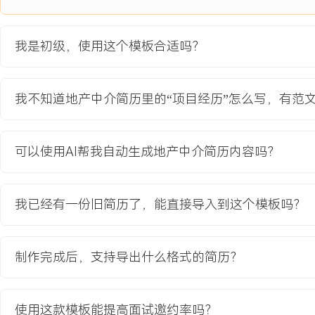
6.通过数据分析优化工作流程，个人从接触到成交的转化率提升XXX
长XXX%。
我是初级，使用这个模板合适吗？
主动离职，希望有更多的工作挑战和涨薪机会。
项目经历
我不知道地产中介简历里的“项目经历”怎么写，有范
2024-09
-
2025-12
XX社区商业街区招商攻坚项
目
可以使用AI帮我自动生成地产中介简历内容吗？
公司代理运营的一个新建社区底层商业项目，总体量约XXX平方米，
交付初期，因周边入住率低、商户观望情绪浓，空置率高达XX%，租
我已经有一份旧简历了，能直接导入到这个模板吗？
期。项目目标是X个月内将空置率降至XX%以下，并引入超市、餐饮
活需求的必备业态，形成稳定的商业氛围。
项目职责：
制作完成后，支持导出什么格式的简历？
1.市场调研：负责项目周边X公里范围内的常住人口、消费水平及竞
实地走访和网络信息收集，形成业态规划与租金定价建议报告。
2.商户对接：根据规划的业态方向，主动外出扫街，寻找目标品类的
使用这款模板能提高面试邀约率吗？