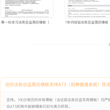
2024-09
-
2025-12
公司核心IP全链路法律风险管
控项目
公司战略级IP面临多平台授权、衍生开发及跨境合作带来的复杂法律
第一份实习法务总监简历模板（舒适样式）
模式被动且分散，无法系统性地管控从内容创作、授权签约到维权打
权被侵权事件年均发生XXX起，维权周期长且成本高，IP价值存在流
项目职责：
1.流程梳理：牵头梳理IP从孵化、授权到维权的全生命周期业务流程，
个，识别出XX个高风险节点并绘制风险地图。
2.方案设计：设计并推行IP标准化授权合同体系及履约监控机制，针
定差异化条款模板。
3.协同落地：协调市场、运营、研发等部门，将法律合规要求嵌入产
推动建立跨部门风险同步会机制。
这份法务总监简历模板支持ATS（招聘管理系统）筛
4.能力建设：主导编写《IP业务法律风险指南》，组织专题培训，提
伙伴的风险识别与处理能力。
支持。100分简历的所有模板（含这款法务总监专用模板）均
项目业绩：
业ATS初筛中能被精准识别与高分抓取。
1.建立IP全链路风险管理框架，覆盖XXX%的核心IP业务，高风险节点