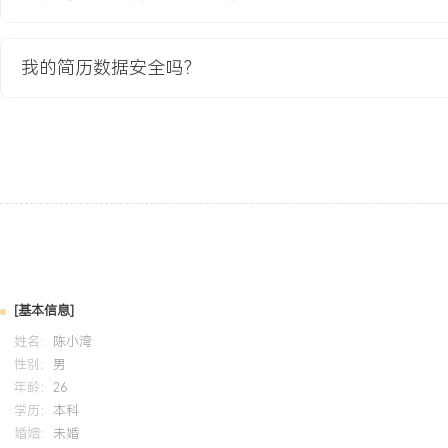
式系统解决IP管理等核心业务的法律风险。个人特质：结果导向，能
提供务实法律支持，具备较强的跨部门沟通与协同能力，能够适应高
环境。
我的简历数据安全吗？
培训经历
2024-09
-
2025-12
岗湾培训中心
系统掌握中国法律体系核心知识，具备执业法律资格。将法学理论应
作，独立完成合同审核、法律咨询及纠纷处理，通过建立标准化作业
事务处理效率XXX%，保障公司主营业务在法律框架内稳健运行。
[基本信息]
姓名：
陈小湾
性别：
男
年龄：
26
学历：
本科
婚姻：
未婚