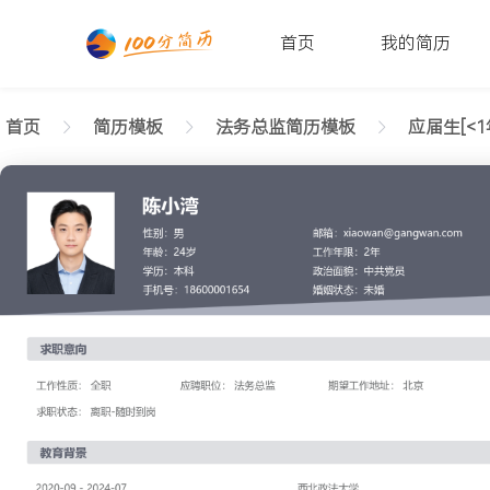
首页
我的简历
首页
简历模板
法务总监简历模板
应届生[<1
返回样式图
正在查看1年内经验法务总监简历模板（传统风格）
陈小湾
性别: 男
年龄: 26
学历: 本科
婚姻状态: 未婚
工作年限: 4年
政治面貌: 党
邮箱: xiaowan@gangwan.com
电话号码: 18600001654
求职意向