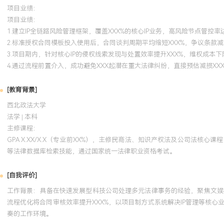
项目业绩：
项目业绩：
1.建立IP全链路风险管理框架，覆盖XXX%的核心IP业务，高风险节点管控率达
2.标准授权合同模板投入使用后，合同谈判周期平均缩短XXX%，争议条款减少
3.项目期内，针对核心IP的侵权线索发现与处置效率提升XXX%，维权成本下降
4.通过流程前置介入，成功避免XXX起潜在重大法律纠纷，直接预估减损XX
[教育背景]
西北政法大学
法学 | 本科
主修课程：
GPA X.XX/X.X（专业前XX%），主修民商法、知识产权法及公司
等法律数据库检索技能，通过国家统一法律职业资格考试。
[自我评价]
工作背景：具备在快速发展型科技公司处理多元法律事务的经验，聚焦文娱
流程优化将合同审核效率提升XXX%，以项目制方式系统解决IP管理等核
奏的工作环境。