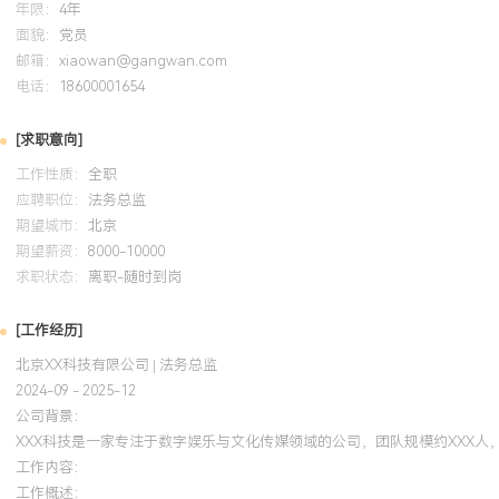
年限：
4年
面貌：
党员
邮箱：
xiaowan@gangwan.com
电话：
18600001654
[求职意向]
工作性质：
全职
应聘职位：
法务总监
期望城市：
北京
期望薪资：
8000-10000
求职状态：
离职-随时到岗
[工作经历]
北京XX科技有限公司 | 法务总监
2024-09 - 2025-12
公司背景：
XXX科技是一家专注于数字娱乐与文化传媒领域的公司，团队规模约XXX人
工作内容：
工作概述：