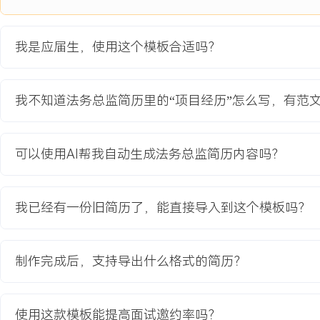
2.标准授权合同模板投入使用后，合同谈判周期平均缩短XXX%，争议
3.项目期内，针对核心IP的侵权线索发现与处置效率提升XXX%，维权
我是应届生，使用这个模板合适吗？
4.通过流程前置介入，成功避免XXX起潜在重大法律纠纷，直接预估减
教育背景
我不知道法务总监简历里的“项目经历”怎么写，有范
2020-09
-
2024-07
西北政法大学
GPA X.XX/X.X（专业前XX%），主修民商法、知识产权法及公司
可以使用AI帮我自动生成法务总监简历内容吗？
庭课程项目，在团队中负责案件证据梳理与代理词撰写环节，熟悉法
讼基本流程，掌握北大法宝、威科先行等法律数据库检索技能，通过
格考试。
我已经有一份旧简历了，能直接导入到这个模板吗？
自我评价
制作完成后，支持导出什么格式的简历？
工作背景：具备在快速发展型科技公司处理多元法律事务的经验，聚
识产权及合规领域，熟悉互联网业务模式下的常见法律风险与解决方
从零到一搭建基础法务风控体系，通过流程优化将合同审核效率提升X
使用这款模板能提高面试邀约率吗？