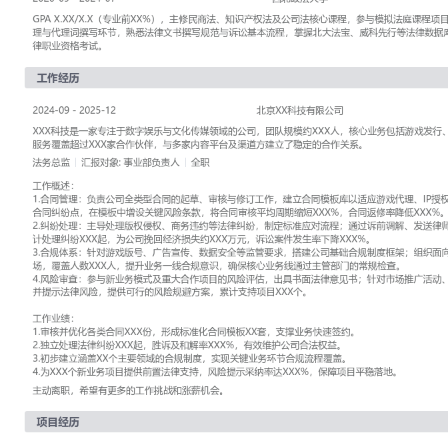
工作性质: 全职
应聘职位: 法务总监
期望工作地址: 北京
期望薪资: 8000
求职状态: 离职-随时到岗
工作经历
2024-09
-
2025-12
北京XX科技有限公司
XXX科技是一家专注于数字娱乐与文化传媒领域的公司，团队规模约
括游戏发行、IP运营及数字营销，产品与服务覆盖超过XXX家合作伙
及渠道方建立了稳定的合作关系。
法务总监
汇报对象：部门总监
工作概述：
1.合同管理：负责公司全类型合同的起草、审核与修订工作，建立合
代理、IP授权等主要业务；通过梳理过往合同纠纷点，在模板中增设
同审核平均周期缩短XXX%，合同返修率降低XXX%。
2.纠纷处理：主导处理版权侵权、商务违约等法律纠纷，制定标准应