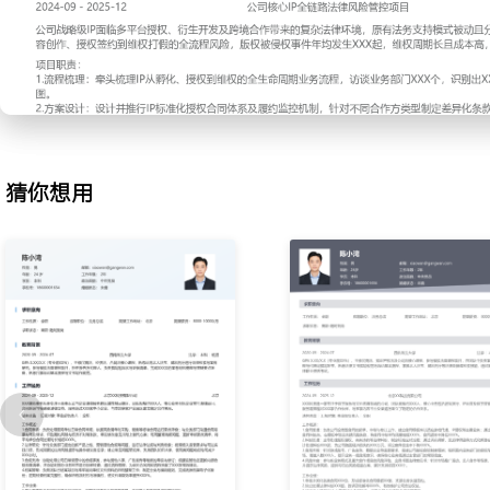
解、发送律师函等方式化解潜在诉讼，累计处理纠纷XXX起，为公司
万元，诉讼案件发生率下降XXX%。
3.合规体系：针对游戏版号、广告宣传、数据安全等监管要求，搭建
架；组织面向业务部门的合规培训XXX场，覆盖人数XXX人，提升
保核心业务线通过主管部门的常规检查。
4.风险审查：参与新业务模式及重大合作项目的风险评估，出具书面
场推广活动、艺人合作等场景，提前识别并提示法律风险，提供可行
猜你想用
计支持项目XXX个。
工作业绩：
1.审核并优化各类合同XXX份，形成标准化合同模板XX套，支撑业
2.独立处理法律纠纷XXX起，胜诉及和解率XXX%，有效维护公司合
3.初步建立涵盖XX个主要领域的合规制度，实现关键业务环节合规流
4.为XXX个新业务项目提供前置法律支持，风险提示采纳率达XXX%
主动离职，希望有更多的工作挑战和涨薪机会。
项目经历