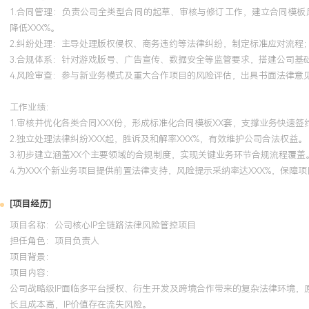
1.合同管理：负责公司全类型合同的起草、审核与修订工作，建立合同模板
降低XXX%。
2.纠纷处理：主导处理版权侵权、商务违约等法律纠纷，制定标准应对流程；
3.合规体系：针对游戏版号、广告宣传、数据安全等监管要求，搭建公司基
4.风险审查：参与新业务模式及重大合作项目的风险评估，出具书面法律意
工作业绩：
1.审核并优化各类合同XXX份，形成标准化合同模板XX套，支撑业务快速签
2.独立处理法律纠纷XXX起，胜诉及和解率XXX%，有效维护公司合法权益。
3.初步建立涵盖XX个主要领域的合规制度，实现关键业务环节合规流程覆盖
4.为XXX个新业务项目提供前置法律支持，风险提示采纳率达XXX%，保障
[项目经历]
项目名称：公司核心IP全链路法律风险管控项目
担任角色：
项目负责人
项目背景：
项目内容：
公司战略级IP面临多平台授权、衍生开发及跨境合作带来的复杂法律环境，
长且成本高，IP价值存在流失风险。