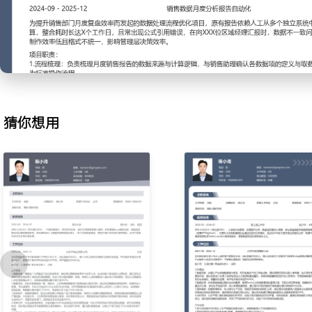
2.数据处理：负责原始数据的清洗与初步整理，使用Excel公式检查
别并标记异常值；根据统计需求对数据进行分类、求和与平均值计算
板，通过固化计算步骤将日常数据处理时间缩短XXX分钟。
3.报表编制：根据管理要求，独立制作生产日报、周报及月度物料消
的数据填入固定格式的报表模板，进行基础的可视化图表制作；确保
出，通过优化数据引用链接将报表生成错误率降低XXX%。
4.分析支持：为生产部门提供基础数据分析支持，协助计算关键指标
猜你想用
耗率；整理历史数据供主管进行趋势对比；通过提供清晰的数据底表
析会议，贡献了XXX条有效数据线索。
工作业绩：
1.独立完成每日XXX条以上生产数据的采集与录入，保障数据统计工
2.高效处理并生成XXX份各类统计报表，报表按时交付率达XXX%以
3.通过流程优化，将单次数据处理任务平均耗时降低XXX%，错误率控
4.支持生产部门完成XXX次定期效率分析，提供的数据底表准确率达X
主动离职，希望有更多的工作挑战和涨薪机会。