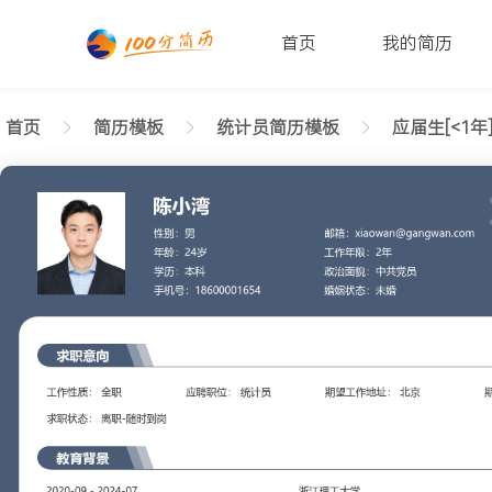
首页
我的简历
首页
简历模板
统计员简历模板
应届生[<1年
返回样式图
正在查看1年内经验统计员简历模板（成熟布局）文
陈小湾
性别: 男
年龄: 26
学历: 本科
婚姻状态: 未婚
工作年限: 4年
政治面貌: 党
邮箱: xiaowan@gangwan.com
电话号码: 18600001654
求职意向