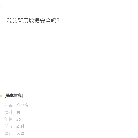
售数据的日常采集、清洗与报表编制工作，通过优化数据处理流程，
XXX%，错误率降低XXX%，有效支持了业务部门的定期复盘。个人
对数字敏感，能够耐心处理大量基础数据，具备良好的执行力和学习
我的简历数据安全吗？
业务需求并转化为数据任务，适应制造业快节奏、高准确性的数据统
培训经历
2024-09
-
2025-12
岗湾培训中心
系统学习了数据分析全流程方法论，将数据清洗、描述性统计与可视
习期间的月度销售分析项目，通过设计自动化数据模板，将报告生成效
确保了数据计算结果的准确性，输出分析模板成为部门参考范例。
[基本信息]
姓名：
陈小湾
性别：
男
年龄：
26
学历：
本科
婚姻：
未婚