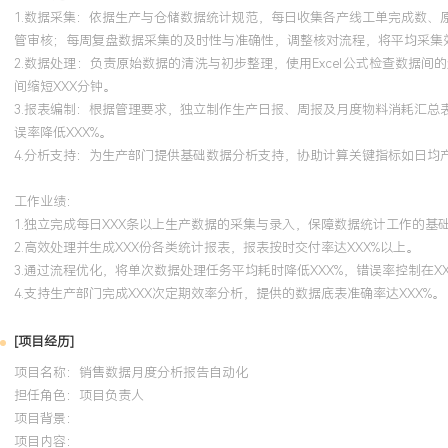
1.数据采集：依据生产与仓储数据统计规范，每日收集各产线工单完成数
管审核；每周复盘数据采集的及时性与准确性，调整核对流程，将平均采集效
2.数据处理：负责原始数据的清洗与初步整理，使用Excel公式检查数
间缩短XXX分钟。
3.报表编制：根据管理要求，独立制作生产日报、周报及月度物料消耗汇
误率降低XXX%。
4.分析支持：为生产部门提供基础数据分析支持，协助计算关键指标如日均
工作业绩：
1.独立完成每日XXX条以上生产数据的采集与录入，保障数据统计工作的基
2.高效处理并生成XXX份各类统计报表，报表按时交付率达XXX%以上。
3.通过流程优化，将单次数据处理任务平均耗时降低XXX%，错误率控制在XX
4.支持生产部门完成XXX次定期效率分析，提供的数据底表准确率达XXX%。
[项目经历]
项目名称：销售数据月度分析报告自动化
担任角色：
项目负责人
项目背景：
项目内容：