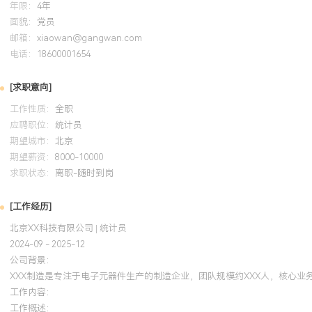
年限：
4年
面貌：
党员
邮箱：
xiaowan@gangwan.com
电话：
18600001654
[求职意向]
工作性质：
全职
应聘职位：
统计员
期望城市：
北京
期望薪资：
8000-10000
求职状态：
离职-随时到岗
[工作经历]
北京XX科技有限公司 | 统计员
2024-09 - 2025-12
公司背景：
XXX制造是专注于电子元器件生产的制造企业，团队规模约XXX人，核心
工作内容：
工作概述：