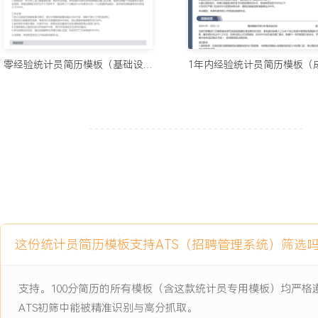
项目经历
2024-09
-
2025-12
销售数据月度分析报告自动化
为提升销售部门月度复盘效率而发起的数据处理流程优化项目，原有
零经验统计员简历模板（基础设计）
独立系统中复制粘贴数据并手动计算，整合耗时长达X个工作日，且
误，在向XXX位区域经理汇报时，数据不一致问题曾引发争议，手工
式不统一，影响管理层决策效率。
项目职责：
1.流程梳理：负责梳理月度销售报告的数据来源与计算逻辑，与销售
定义与取数口径，将分散的步骤整理为标准操作流程。
2.模板设计：主导设计统一的Excel数据汇总模板，利用Power Que
表的自动链接，设置关键指标的计算公式与数据验证规则。
3.自动化实施：通过编写基础VBA宏脚本，将数据刷新、计算与图表
这份统计员简历模板支持ATS（招聘管理系统）筛选
串联为一步操作按钮，实现报告的半自动化生成。
4.测试与培训：对新模板进行多周期数据测试，验证结果的准确性，
南，向XXX名销售支持人员讲解模板使用方法。
支持。100分简历的所有模板（含这款统计员专用模板）均严
ATS初筛中能被精准识别与高分抓取。
项目业绩：