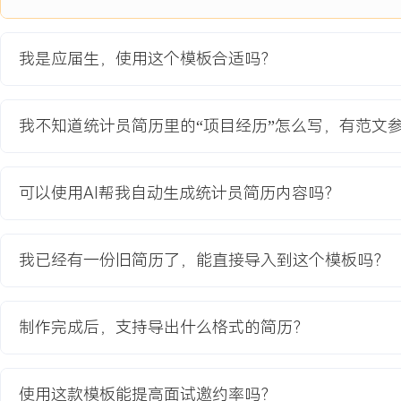
1.月度销售报告制作总时长从X个工作日缩短至X小时以内，整体效率
2.通过自动化校验，将报告中的人为计算错误基本消除，数据准确率达
我是应届生，使用这个模板合适吗？
3.统一的分析模板被销售部门采纳为标准，支持了超过XXX场区域复
教育背景
我不知道统计员简历里的“项目经历”怎么写，有范文
2020-09
-
2024-07
浙江理工大学
GPA X.XX/X.X（专业前XX%），主修统计学原理、应用回归分析
可以使用AI帮我自动生成统计员简历内容吗？
参与某连锁超市销售预测课程设计（使用SPSS与Excel），在团队
性统计分析模块，完成对XXX条交易记录的探索性分析，熟悉SQL数
Python pandas库基础操作，掌握数据可视化图表制作方法。
我已经有一份旧简历了，能直接导入到这个模板吗？
自我评价
制作完成后，支持导出什么格式的简历？
数据技能：具备扎实的统计学理论基础与数据处理能力，熟练掌握Exc
视表及基础图表制作，能够运用SQL进行数据查询，了解Python pa
可将课程所学应用于实际业务数据整理与分析。分析实践：在实习期
使用这款模板能提高面试邀约率吗？