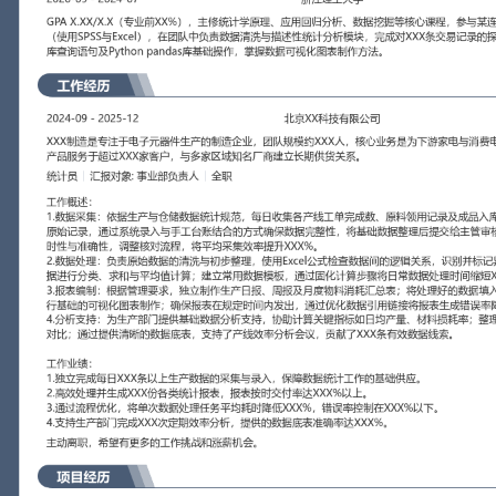
工作性质: 全职
应聘职位: 统计员
期望工作地址: 北京
期望薪资: 8000-1
求职状态: 离职-随时到岗
工作经历
2024-09
-
2025-12
北京XX科技有限公司
XXX制造是专注于电子元器件生产的制造企业，团队规模约XXX人
电与消费电子品牌供应关键零部件，产品服务于超过XXX家客户，与
立长期供货关系。
统计员
汇报对象：部门总监
工作概述：
1.数据采集：依据生产与仓储数据统计规范，每日收集各产线工单完
及成品入库单据；与车间班组长核对原始记录，通过系统录入与手工
数据完整性，将基础数据整理后提交给主管审核；每周复盘数据采集
调整核对流程，将平均采集效率提升XXX%。