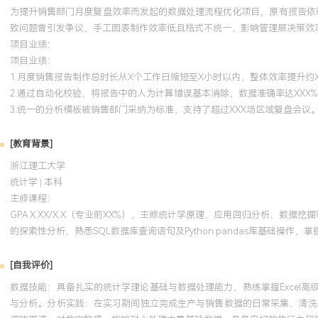
为提升销售部门月度复盘效率而发起的数据处理流程优化项目，原有报告依
致问题曾引发争议，手工图表制作效率低且格式不统一，影响管理层决策效
项目业绩：
项目业绩：
1.月度销售报告制作总时长从X个工作日缩短至X小时以内，整体效率提升约X
2.通过自动化校验，将报告中的人为计算错误基本消除，数据准确率达XXX%
3.统一的分析模板被销售部门采纳为标准，支持了超过XXX场区域复盘会议
[教育背景]
浙江理工大学
统计学 | 本科
主修课程：
GPA X.XX/X.X（专业前XX%），主修统计学原理、应用回归分析、数
的探索性分析，熟悉SQL数据库查询语句及Python pandas库基础操作
[自我评价]
数据技能：具备扎实的统计学理论基础与数据处理能力，熟练掌握Excel高级
与分析。分析实践：在实习期间独立完成生产与销售数据的日常采集、清洗与