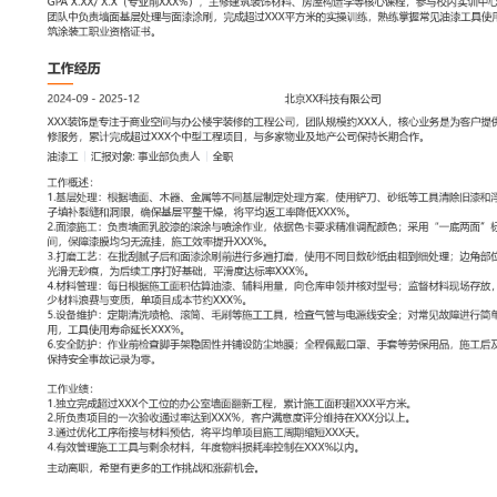
工作性质: 全职
应聘职位: 油漆工
期望工作地址: 北京
期望薪资: 8000-1
求职状态: 离职-随时到岗
工作经历
2024-09
-
2025-12
北京XX科技有限公司
XXX装饰是专注于商业空间与办公楼宇装修的工程公司，团队规模约
为客户提供从设计到施工的一站式装修服务，累计完成超过XXX个中
物业及地产公司保持长期合作。
油漆工
汇报对象：部门总监
工作概述：
1.基层处理：根据墙面、木器、金属等不同基层制定处理方案，使用
除旧漆和浮灰；按比例调配石膏或腻子填补裂缝和洞眼，确保基层平
率降低XXX%。
2.面漆施工：负责墙面乳胶漆的滚涂与喷涂作业，依据色卡要求精准