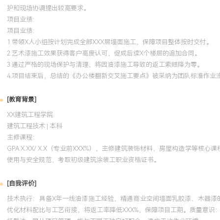
护和现场协调提出较高要求。
项目业绩：
项目业绩：
1.带领X人小组按计划完成全部XXX层墙面施工，保障项目整体按时交付。
2.艺术漆施工效果获得客户高度认可，促成后续X个楼层的追加合同。
3.通过严格的现场保护与清理，将因油漆施工导致的返工索赔降为零。
4.项目结束后，总结的《办公楼翻新交叉施工要点》被采纳为团队标准作业
[教育背景]
XX建筑工程学院
建筑工程技术 | 本科
主修课程：
GPA X.XX/ X.X（专业前XXX%），主修建筑装饰材料、房屋构造
使用与安全规范，考取初级建筑涂装工职业资格证书。
[自我评价]
技术执行：具备X年一线油漆施工经验，精通商业空间墙面乳胶漆、木器漆的
优化材料配比与工艺衔接，将返工率降低XXX%，保障项目工期。质量意