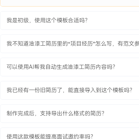
项目业绩：
1.带领X人小组按计划完成全部XXX层墙面施工，保障项目整体按时
我是初级，使用这个模板合适吗？
2.艺术漆施工效果获得客户高度认可，促成后续X个楼层的追加合同
3.通过严格的现场保护与清理，将因油漆施工导致的返工索赔降为零
4.项目结束后，总结的《办公楼翻新交叉施工要点》被采纳为团队标
我不知道油漆工简历里的“项目经历”怎么写，有范文
教育背景
可以使用AI帮我自动生成油漆工简历内容吗？
2020-09
-
2024-07
XX建筑工程学院
GPA X.XX/ X.X（专业前XXX%），主修建筑装饰材料、房屋构造
实训中心的墙体粉刷课程项目，在团队中负责墙面基层处理与面漆涂刷
我已经有一份旧简历了，能直接导入到这个模板吗？
方米的实操训练，熟练掌握常见油漆工具使用与安全规范，考取初级
证书。
制作完成后，支持导出什么格式的简历？
自我评价
技术执行：具备X年一线油漆施工经验，精通商业空间墙面乳胶漆、
使用这款模板能提高面试邀约率吗？