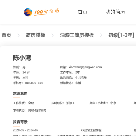
首页
我的简历
首页
简历模板
油漆工简历模板
初级[1-3年]
返回样式图
正在查看1-3年经验油漆工简历模板（简明版）文字
陈小湾
性别: 男
年龄: 26
学历: 本科
婚姻状态: 未婚
工作年限: 4年
政治面貌: 党
邮箱: xiaowan@gangwan.com
电话号码: 18600001654
求职意向