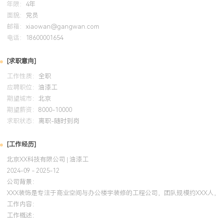
年限：
4年
面貌：
党员
邮箱：
xiaowan@gangwan.com
电话：
18600001654
[求职意向]
工作性质：
全职
应聘职位：
油漆工
期望城市：
北京
期望薪资：
8000-10000
求职状态：
离职-随时到岗
[工作经历]
北京XX科技有限公司 | 油漆工
2024-09 - 2025-12
公司背景：
XXX装饰是专注于商业空间与办公楼宇装修的工程公司，团队规模约XXX
工作内容：
工作概述：