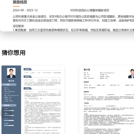
两面”标准工艺，控制涂刷间隔时间，保障漆膜均匀无流挂，施工效率
3.打磨工艺：在批刮腻子后和面漆涂刷前进行多遍打磨，使用不同目
理；边角部位手工精细打磨，确保表面光滑无砂痕，为后续工序打好
XXX%。
4.材料管理：每日根据施工面积估算油漆、辅料用量，向仓库申领并
现场存放，避免阳光直射和冻结，减少材料浪费与变质，单项目成本节
5.设备维护：定期清洗喷枪、滚筒、毛刷等施工工具，检查气管与电
猜你想用
障进行简单维修，保证工具完好可用，工具使用寿命延长XXX%。
6.安全防护：作业前检查脚手架稳固性并铺设防尘地膜；全程佩戴口
品，施工后及时开窗通风并清理现场，保持安全事故记录为零。
工作业绩：
1.独立完成超过XXX个工位的办公室墙面翻新工程，累计施工面积超X
2.所负责项目的一次验收通过率达到XXX%，客户满意度评分维持在X
3.通过优化工序衔接与材料预估，将平均单项目施工周期缩短XXX天
4.有效管理施工工具与剩余材料，年度物料损耗率控制在XXX%以内
主动离职，希望有更多的工作挑战和涨薪机会。