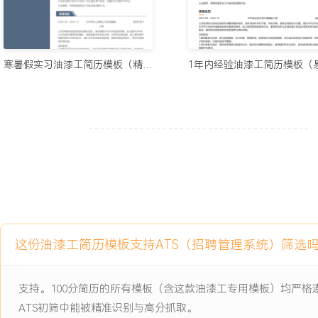
项目经历
2024-09
-
2025-12
XXX科技园办公楼整体翻新项
寒暑假实习油漆工简历模板（精英风）
目
公司年度重点商业公装项目，涉及X栋办公楼共XXX层办公区的墙面
有墙面存在开裂、污渍等多种问题，需在XXX天工期内完成全部油漆
其他工种并行作业，对施工效率、成品保护和现场协调提出较高要求
项目职责：
1.基层勘察：协同工长逐层检查原有墙面状况，标记所有裂缝、空鼓
类修补方案。
2.进度协调：依据项目总进度表安排每日施工区域，与其他水电、木
接时间，确保工序无缝衔接。
这份油漆工简历模板支持ATS（招聘管理系统）筛选
3.工艺执行：主导公共走廊区域的艺术漆施工，采用特殊肌理滚筒塑
完成董事长办公室的木器清漆涂刷。
4.成品保护：负责监督对已完成的地面、门窗、开关面板进行遮盖保
支持。100分简历的所有模板（含这款油漆工专用模板）均严
清理，避免交叉污染。
ATS初筛中能被精准识别与高分抓取。