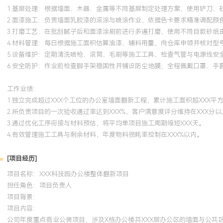
1.基层处理：根据墙面、木器、金属等不同基层制定处理方案，使用铲刀、
2.面漆施工：负责墙面乳胶漆的滚涂与喷涂作业，依据色卡要求精准调配颜色
3.打磨工艺：在批刮腻子后和面漆涂刷前进行多遍打磨，使用不同目数砂纸
4.材料管理：每日根据施工面积估算油漆、辅料用量，向仓库申领并核对型
5.设备维护：定期清洗喷枪、滚筒、毛刷等施工工具，检查气管与电源线安
6.安全防护：作业前检查脚手架稳固性并铺设防尘地膜；全程佩戴口罩、手
工作业绩：
1.独立完成超过XXX个工位的办公室墙面翻新工程，累计施工面积超XXX平
2.所负责项目的一次验收通过率达到XXX%，客户满意度评分维持在XXX分以
3.通过优化工序衔接与材料预估，将平均单项目施工周期缩短XXX天。
4.有效管理施工工具与剩余材料，年度物料损耗率控制在XXX%以内。
[项目经历]
项目名称：XXX科技园办公楼整体翻新项目
担任角色：
项目负责人
项目背景：
项目内容：
公司年度重点商业公装项目，涉及X栋办公楼共XXX层办公区的墙面与公共