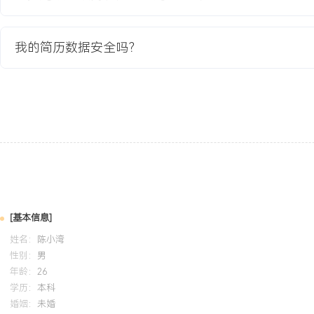
流程，累计完成施工面积超XXX平方米，一次验收通过率达XXX%。
理墙面开裂、返碱等常见基层问题，通过优化材料配比与工艺衔接，
XXX%，保障项目工期。质量意识：对漆面平整度、光泽均匀度有严
我的简历数据安全吗？
品保护要点，客户投诉率低于团队平均水平。个人特质：动手能力强
场整洁，服从项目管理，能与不同工种良好配合，适应工地作业环境
培训经历
2024-09
-
2025-12
岗湾培训中心
建
系统学习了高级别涂料施工、复杂基层处理及色彩搭配理论。将培训
操作技巧应用于实际工程，提升了大面积墙面施工的效率与均匀度；
运用规范的基层诊断与处理方法，有效解决了XXX处顽固性起皮问题
[基本信息]
XXX%。
姓名：
陈小湾
性别：
男
年龄：
26
学历：
本科
婚姻：
未婚