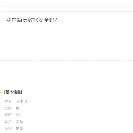
教育背景
我的简历数据安全吗？
2020-09
-
2024-07
吉林大学
GPA 3.2/4.0（专业前30%），主修汽车构造、发动机原理及交通
用基础车辆故障诊断仪。参与校内车队节能驾驶数据分析项目，负责
的油耗数据，完成数据整理与初步报告。掌握基础的商务礼仪知识与
自我评价
驾驶安全与记录：拥有X年商务驾驶经验，累计安全行驶里程超XXX
主责事故记录，通过建立个人驾驶习惯复盘表，将长途行驶疲劳感反馈
显著提升持续驾驶的舒适性与安全性。综合服务与保障：精通高端商
[基本信息]
商务礼仪，能够灵活应对各类客户需求与突发状况，客户满意度长期稳
姓名：
陈小湾
独立负责并圆满完成XXX次以上重要商务接待及差旅保障任务。成本
性别：
男
备强烈的成本意识，通过精细化驾驶与车辆维护，将所负责车辆的百
年龄：
26
XXX%，年均维修成本节省XXX元；协助车队优化管理流程，提升整
学历：
本科
婚姻：
未婚
养与协作：性格沉稳，责任心强，注重细节，能严格遵守公司规章制