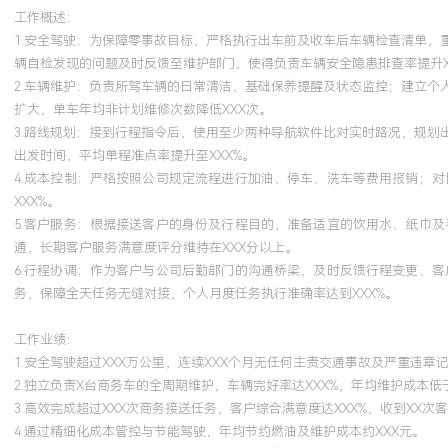
工作概述：
1.安全驾驶：为保障零事故目标，严格执行出车前及收车后车辆检查清单
辆自检发现的问题及时反馈至维护部门，使得负责车辆安全隐患排查率提升X
2.车辆维护：负责所驾车辆的日常清洁、基础保养提醒及状态监控；建立
扩大，单车年均非计划维修次数降低XXX次。
3.路线规划：接到行程指令后，使用至少两种导航软件比对实时路况，规
出发时间，平均单程准点率提升至XXX%。
4.成本控制：严格按照公司规定流程进行加油、停车、洗车等费用报销；
XXX%。
5.客户服务：根据接送客户的身份及行程目的，准备适宜的饮用水、纸巾
通，长期客户服务满意度评分维持在XXX分以上。
6.行程协调：作为客户与公司后勤部门的沟通桥梁，及时反馈行程变更、
务，保障全天任务无缝对接，个人月度任务执行准确率达到XXX%。
工作业绩：
1.安全驾驶超过XXX万公里，连续XXX个月无任何主责交通事故及严重违章
2.独立负责X台商务车的全周期维护，车辆完好率达XXX%，年均维护成本低于
3.高效完成超过XXX次商务接送任务，客户综合满意度达XXX%，收到XX次
4.通过精细化成本管控与节能驾驶，年均节约燃油及维护成本约XXX元。