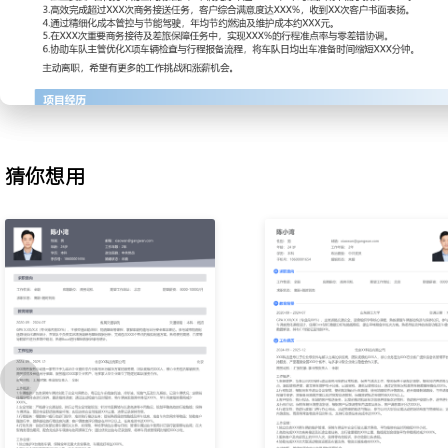
2.车辆维护：负责所驾车辆的日常清洁、基础保养提醒及状态监控；
账，记录每次加油、保养及维修的里程与费用；主动观察车辆异常响
时间上报车队主管预约检修，避免小问题扩大，单车年均非计划维修次
3.路线规划：接到行程指令后，使用至少两种导航软件比对实时路况
平稳的主备选路线；熟悉本市及周边主要交通枢纽、商务区及酒店的
录不同时段的路况规律，优化高频路线的出发时间，平均单程准点率提
4.成本控制：严格按照公司规定流程进行加油、停车、洗车等费用报
猜你想用
优惠及合作洗车点价格，选择性价比高的服务商；通过平稳驾驶降低
频次，辅助车队将平均百公里油耗降低XXX%。
5.客户服务：根据接送客户的身份及行程目的，准备适宜的饮用水、
主动协助摆放行李，开关车门；在遵守交规和保证安全前提下，简要
公司业务，保持友好但不过度打扰的沟通，长期客户服务满意度评分维
6.行程协调：作为客户与公司后勤部门的沟通桥梁，及时反馈行程变
途中突发状况；协助行政人员准备接待物料并提前放置车内；在多位
调度员紧密配合，高效衔接不同地点任务，保障全天任务无缝对接，
确率达到XXX%。
工作业绩：