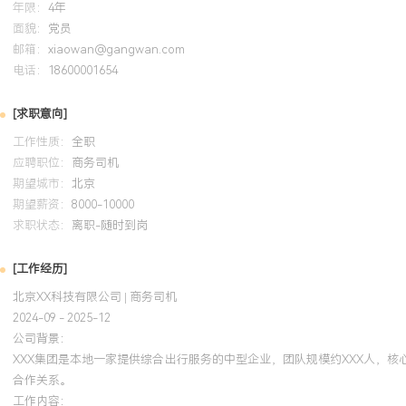
年限：
4年
良好的团队协作精神，能有效配合调度、行政及客户等多方工作，确
面貌：
党员
接。
邮箱：
xiaowan@gangwan.com
电话：
18600001654
培训经历
[求职意向]
2024-09
-
2025-12
岗湾培训中心
工作性质：
全职
获得该权威认证后，系统化掌握了预见性风险识别与规避技巧。在实
应聘职位：
商务司机
期望城市：
离管理、盲区观察等标准动作转化为日常习惯，使得负责车辆的事故
北京
期望薪资：
8000-10000
XXX%。通过应用节油驾驶手法，辅助降低车队平均燃油成本XXX%
求职状态：
离职-随时到岗
要操作要点，在车队安全会上分享，成为新司机培训的参考材料之一
[工作经历]
北京XX科技有限公司 | 商务司机
2024-09 - 2025-12
公司背景：
XXX集团是本地一家提供综合出行服务的中型企业，团队规模约XXX人，
合作关系。
工作内容：