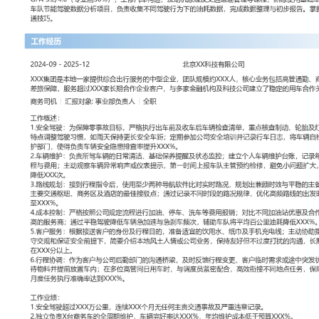
工作性质: 全职
应聘职位: 商务司机
期望工作地址: 北京
期望薪资: 8000
求职状态: 离职-随时到岗
工作经历
2024-09
-
2025-12
北京XX科技有限公司
XXX集团是本地一家提供综合出行服务的中型企业，团队规模约XX
管通勤、商务接待、客户拜访及短途差旅保障，服务超过XXX家长期
家金融机构及科技公司建立了稳定的用车合作关系。
商务司机
汇报对象：部门总监
工作概述：
1.安全驾驶：为保障零事故目标，严格执行出车前及收车后车辆检查
动、轮胎及灯光系统；根据天气与路况特点调整驾驶习惯，如雨天保
期参加公司安全培训并记录行车日志，将车辆自检发现的问题及时反
负责车辆安全隐患排查率提升XXX%。