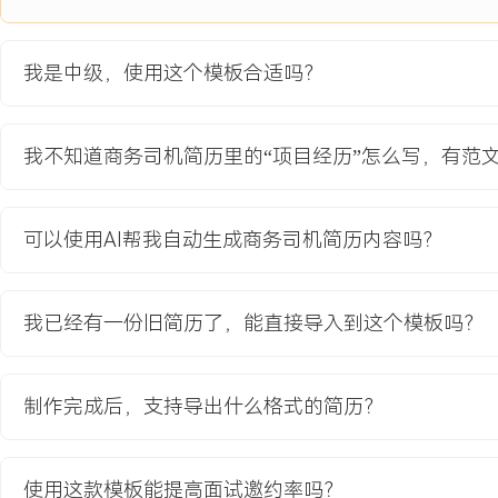
接空隙与服务标准不统一的风险，可能影响合作谈判的氛围与效率。
项目职责：
我是中级，使用这个模板合适吗？
1.负责核心高管接待专车的全程保障，包括车辆深度清洁、定制化物
预先勘测。
2.协调项目内X名司机组建临时保障小组，统一服务标准与通讯规则
我不知道商务司机简历里的“项目经历”怎么写，有范
路况通报机制。
3.设计并执行备选路线方案与应急预案，针对可能出现的交通管制、
准备了X套处理流程。
可以使用AI帮我自动生成商务司机简历内容吗？
4.对接客户联络人与公司项目组，精准传递每日行程变更，并现场灵
的额外出行需求。
我已经有一份旧简历了，能直接导入到这个模板吗？
项目业绩：
1.项目期间累计安全行驶XXX公里，准时完成XXX趟次接送任务，准点
2.接待客户及高管满意度评分达XXX分（满分XXX分），获得客户
制作完成后，支持导出什么格式的简历？
3.通过小组协同与预先规划，应对了X次突发路线变更，平均应急响应
钟。
4.项目用车整体运行成本控制在预算的XXX%以内，无任何计划外维
使用这款模板能提高面试邀约率吗？