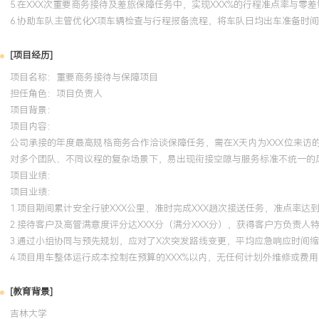
5.在XXX次重要商务接待及差旅保障任务中，实现XXX%的行程准点率与零
6.协助车队主管优化X项车辆检查与行程报备流程，将车队日均出车准备时间
[项目经历]
项目名称：重要商务接待与保障项目
担任角色：
项目负责人
项目背景：
项目内容：
公司承接的年度最高规格商务合作洽谈保障任务，需在X天内为XXX位来
对多个团队、不同议程的复杂场景下，易出现衔接空隙与服务标准不统一的
项目业绩：
项目业绩：
1.项目期间累计安全行驶XXX公里，准时完成XXX趟次接送任务，准点率达到
2.接待客户及高管满意度评分达XXX分（满分XXX分），获得客户方负责人
3.通过小组协同与预先规划，应对了X次突发路线变更，平均应急响应时间缩
4.项目用车整体运行成本控制在预算的XXX%以内，无任何计划外维修或费
[教育背景]
吉林大学