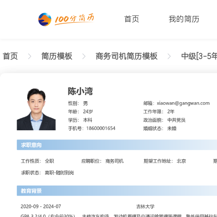
首页
我的简历
首页
简历模板
商务司机简历模板
中级[3-5年
返回样式图
正在查看3-5年经验商务司机简历模板（开放版）文
陈小湾
性别: 男
年龄: 26
学历: 本科
婚姻状态: 未婚
工作年限: 4年
政治面貌: 党
邮箱: xiaowan@gangwan.com
电话号码: 18600001654
求职意向