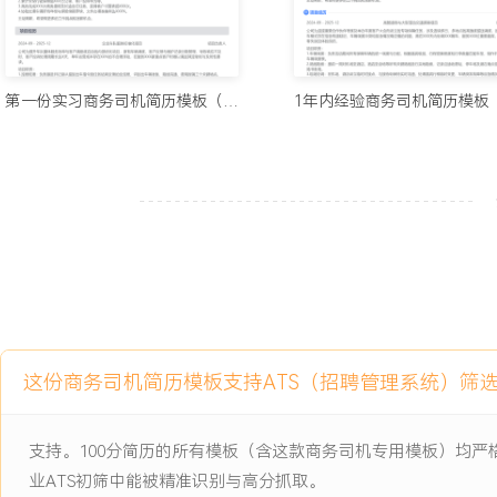
1.安全驾驶超过XXX万公里，连续XXX个月无任何主责交通事故及严
2.独立负责X台商务车的全周期维护，车辆完好率达XXX%，年均维
XXX%。
3.高效完成超过XXX次商务接送任务，客户综合满意度达XXX%，收
第一份实习商务司机简历模板（传统设计）
扬。
4.通过精细化成本管控与节能驾驶，年均节约燃油及维护成本约XXX
5.在XXX次重要商务接待及差旅保障任务中，实现XXX%的行程准点
6.协助车队主管优化X项车辆检查与行程报备流程，将车队日均出车准
钟。
主动离职，希望有更多的工作挑战和涨薪机会。
项目经历
这份商务司机简历模板支持ATS（招聘管理系统）筛
2024-09
-
2025-12
重要商务接待与保障项目
公司承接的年度最高规格商务合作洽谈保障任务，需在X天内为XXX
支持。100分简历的所有模板（含这款商务司机专用模板）均
高管提供跨市、高密度的全程出行服务。原有分散调度模式存在信息
业ATS初筛中能被精准识别与高分抓取。
监控盲区及应急响应慢的问题，在同时应对多个团队、不同议程的复