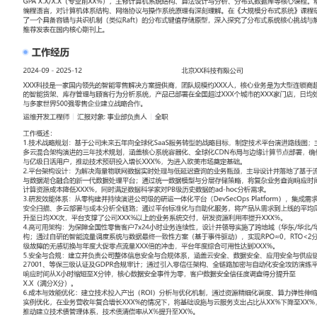
工作性质: 全职
应聘职位: 运维开发工程师
期望工作地址: 北京
期望薪资:
求职状态: 离职-随时到岗
工作经历
2024-09
-
2025-12
北京XX科技有限公司
XXX科技是一家国内领先的智能零售解决方案提供商，团队规模约X
大型连锁商超、便利店集团提供AIoT驱动的智能货架、库存管理与
品已部署在全国超过XXX个城市的XXX家门店，日均处理传感器数据
世界500强零售企业建立战略合作。
运维开发工程师
汇报对象：部门总监
工作概述：
1.技术战略规划：基于公司未来五年向全球化SaaS服务转型的战略
进路线图；主导完成从私有云托管模式向多云混合架构演进的三年技
统容器化、全球化CDN布局与边缘计算节点部署，确保平台可支撑百