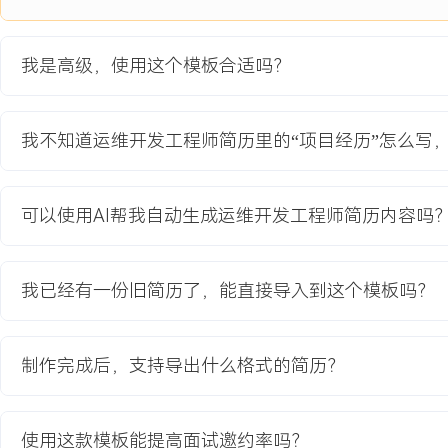
XXX年度中国DevOps行业峰会最佳实践奖。
4.多活容灾体系保障了连续XXX天无核心业务因基础设施故障中断，客
XXX%，助力公司在头部客户招标中获得技术评分满分。
我是高级，使用这个模板合适吗？
5.安全与合规体系建设使公司成功拓展金融、医疗等强监管行业客户
增长达XXX%，并作为标杆案例入选云安全联盟白皮书。
6.成本优化体系使公司毛利率提升X个百分点，单位业务成本下降XXX
我不知道运维开发工程师简历里的“项目经历”怎么写
升至
X.X。
7.团队培养的X名技术骨干晋升为架构师或技术经理，团队整体技术
可以使用AI帮我自动生成运维开发工程师简历内容吗
中多次发表主题演讲，并获得XXX年度最佳技术团队奖。
主动离职，希望有更多的工作挑战和涨薪机会。
我已经有一份旧简历了，能直接导入到这个模板吗？
项目经历
制作完成后，支持导出什么格式的简历？
2024-09
-
2025-12
智能零售平台全球化SaaS架
构升级项目
使用这款模板能提高面试邀约率吗？
公司为实现从国内项目制部署向全球化、标准化SaaS服务模式转型