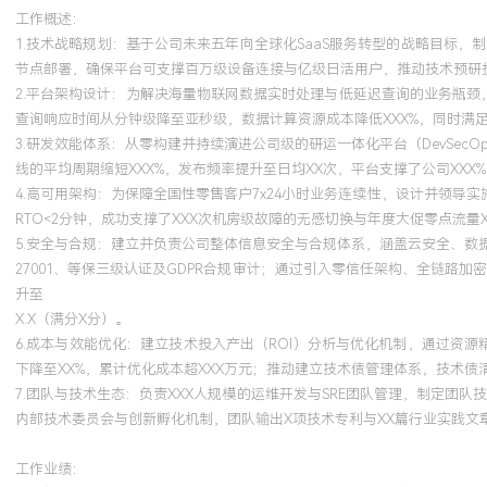
GPA X.X/X.X（专业前XX%），主修计算机系统结构、算法设计与
工作概述：
核心课程。精通Go/Java/Python等多种编程语言，对计算机体系
1.技术战略规划：基于公司未来五年向全球化SaaS服务转型的战略目标
统原理有深刻理解。在《大规模分布式系统》课程研究中，独立设计
节点部署，确保平台可支撑百万级设备连接与亿级日活用户，推动技术预研投
2.平台架构设计：为解决海量物联网数据实时处理与低延迟查询的业务瓶颈，主
备容错与共识机制（类似Raft）的分布式键值存储原型，深入探究
查询响应时间从分钟级降至亚秒级，数据计算资源成本降低XXX%，同时满足数
与解决方案，该研究成果被教授推荐发表在国内核心期刊上。
3.研发效能体系：从零构建并持续演进公司级的研运一体化平台（DevSecO
线的平均周期缩短XXX%，发布频率提升至日均XX次，平台支撑了公司XXX
自我评价
4.高可用架构：为保障全国性零售客户7x24小时业务连续性，设计并领导
RTO<2分钟，成功支撑了XXX次机房级故障的无感切换与年度大促零点流量
工作背景：拥有近十年一线互联网与产业数字化领域运维开发与架构
5.安全与合规：建立并负责公司整体信息安全与合规体系，涵盖云安全、数据
并主导了多个大型技术平台从零到一、从一到百的完整生命周期，具
27001、等保三级认证及GDPR合规审计；通过引入零信任架构、全链
可执行技术战略并落地实现的丰富经验。战略与规划：擅长从商业视
升至
导的技术架构演进曾直接支撑公司完成商业模式转型与全球化扩张，推
X.X（满分X分）。
倍。架构设计与实施：具备复杂系统（海量数据、高并发、全球化部
6.成本与效能优化：建立技术投入产出（ROI）分析与优化机制，通过资
与拆解落地能力，多次成功领导XXX+人规模的技术团队完成战略性
下降至XX%，累计优化成本超XXX万元；推动建立技术债管理体系，技术债清
7.团队与技术生态：负责XXX人规模的运维开发与SRE团队管理，制定团队
达XXX%以上，成本效益显著。研发与运维体系：精通现代DevOps/
内部技术委员会与创新孵化机制，团队输出X项技术专利与XX篇行业实践文
建设的研运一体化平台将公司整体研发效能提升XXX%，并形成可对
安全、合规与成本：具备完整的安全合规体系构建与大型云成本优化
工作业绩：
拓展与盈利能力提升方面有直接贡献。领导力与影响力：具备技术团