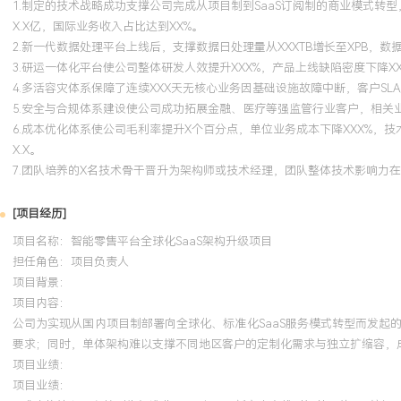
1.制定的技术战略成功支撑公司完成从项目制到SaaS订阅制的商业模式转型
领导经验，善于培养技术人才与构建技术文化，在行业内外具备一定
X.X亿，国际业务收入占比达到XX%。
质：具备极强的系统性思维、前瞻性视野与商业敏感度；追求卓越，
2.新一代数据处理平台上线后，支撑数据日处理量从XXXTB增长至XPB，
造实际业务价值为驱动；优秀的沟通与决策能力，能够在高度不确定
3.研运一体化平台使公司整体研发人效提升XXX%，产品上线缺陷密度下降XX
标。
4.多活容灾体系保障了连续XXX天无核心业务因基础设施故障中断，客户SL
5.安全与合规体系建设使公司成功拓展金融、医疗等强监管行业客户，相关
6.成本优化体系使公司毛利率提升X个百分点，单位业务成本下降XXX%，技
培训经历
X.X。
7.团队培养的X名技术骨干晋升为架构师或技术经理，团队整体技术影响力
2024-09
-
2025-12
岗湾培训中心
AWS
[项目经历]
深度掌握AWS云上复杂解决方案的设计、部署与优化。将认证所学
项目名称：智能零售平台全球化SaaS架构升级项目
公司全球化SaaS平台建设，主导设计了跨区域高可用、无服务器数据
担任角色：
项目负责人
能运维监控等核心方案。通过架构优化与精细化成本管理，在支撑业
项目背景：
云基础设施TCO（总拥有成本）降低了XXX%，并输出了多篇高阅读
项目内容：
章。
公司为实现从国内项目制部署向全球化、标准化SaaS服务模式转型而发
要求；同时，单体架构难以支撑不同地区客户的定制化需求与独立扩缩容，
项目业绩：
项目业绩：