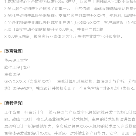
1.成功将核心平台转型为标准化SaaS产品，新客户上线时间从平均X周缩短
2.多云混合架构使平台摆脱了对单一云厂商的依赖，基础设施选择灵活性提升
3.多租户架构使单服务器集群可支撑的客户数量提升XXX倍，资源利用率提升
4.全球化部署使亚洲以外区域的用户访问延迟降低XXX%，客户满意度（N
5.项目直接推动公司估值提升至X亿美元，并顺利完成C轮
X.X亿美元融资，被多家行业媒体评为年度最佳产业数字化升级案例。
[教育背景]
华南理工大学
软件工程 | 本科
主修课程：
GPA X.X/X.X（专业前XX%），主修计算机系统结构、算法设计与分析
统》课程研究中，独立设计并模拟实现了一个具备容错与共识机制（类似Ra
[自我评价]
工作背景：拥有近十年一线互联网与产业数字化领域运维开发与架构设计
验。战略与规划：擅长从商业视角进行技术规划，主导的技术架构演进曾直
层架构设计与拆解落地能力，多次成功领导XXX+人规模的技术团队完成战略
司整体研发效能提升XXX%，并形成可对外输出的产品能力。安全、合规