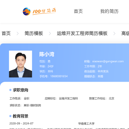
首页
我的简历
首页
简历模板
运维开发工程师简历模板
高级
返回样式图
正在查看高级运维开发工程师精致简历模板文字版
陈小湾
性别: 男
年龄: 26
学历: 本科
婚姻状态: 未婚
工作年限: 4年
政治面貌: 党
邮箱: xiaowan@gangwan.com
电话号码: 18600001654
求职意向