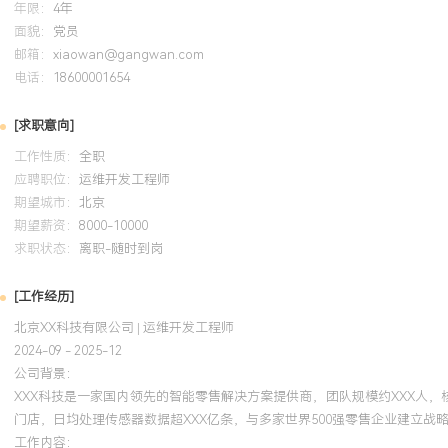
端设备到后端服务的全链路追踪与租户级成本分析；设计并开发了支
年限：
4年
面貌：
的精细化计量计费系统，为商业化运营提供核心支撑。
党员
邮箱：
xiaowan@gangwan.com
项目业绩：
电话：
18600001654
1.成功将核心平台转型为标准化SaaS产品，新客户上线时间从平均X
成功支撑了来自XX个国家和地区的超过XXX家付费客户。
[求职意向]
2.多云混合架构使平台摆脱了对单一云厂商的依赖，基础设施选择灵活
工作性质：
全职
综合云成本下降XX%。
应聘职位：
运维开发工程师
3.多租户架构使单服务器集群可支撑的客户数量提升XXX倍，资源利用
期望城市：
北京
复杂度显著降低。
期望薪资：
8000-10000
4.全球化部署使亚洲以外区域的用户访问延迟降低XXX%，客户满意度
求职状态：
离职-随时到岗
分，成功助力公司获得数家国际零售巨头的千万级订单。
5.项目直接推动公司估值提升至X亿美元，并顺利完成C轮
[工作经历]
X.X亿美元融资，被多家行业媒体评为年度最佳产业数字化升级案例
北京XX科技有限公司 | 运维开发工程师
2024-09 - 2025-12
公司背景：
教育背景
XXX科技是一家国内领先的智能零售解决方案提供商，团队规模约XXX人，
2020-09
-
2024-07
华南理工大学
门店，日均处理传感器数据超XXX亿条，与多家世界500强零售企业建立战
工作内容：