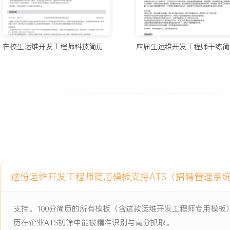
为零，客户数据安全信任度调查得分提升至
X.X（满分X分）。
6.成本与效能优化：建立技术投入产出（ROI）分析与优化机制，通
力弹性伸缩、低利用率资源回收及预留实例优化，在业务营收年复合增
在校生运维开发工程师科技简历模板
下，将基础设施与云服务支出占比从XX%下降至XX%，累计优化成本
立技术债管理体系，技术债清偿率从X%提升至XX%。
7.团队与技术生态：负责XXX人规模的运维开发与SRE团队管理，制
培养路径；主导与头部云厂商（AWS/Azure）及开源社区（CNCF
云原生技术栈采纳率提升至XXX%；建立内部技术委员会与创新孵化
术专利与XX篇行业实践文章，成功将X个内部工具产品化为商业组件
工作业绩：
1.制定的技术战略成功支撑公司完成从项目制到SaaS订阅制的商业模
经常性收入）从XXX万增长至
这份运维开发工程师简历模板支持ATS（招聘管理系
X.X亿，国际业务收入占比达到XX%。
2.新一代数据处理平台上线后，支撑数据日处理量从XXXTB增长至X
支持。100分简历的所有模板（含这款运维开发工程师专用模
效率提升XXX%，数据团队人力需求增长仅为业务增长的XX%。
3.研运一体化平台使公司整体研发人效提升XXX%，产品上线缺陷密度
历在企业ATS初筛中能被精准识别与高分抓取。