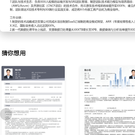
日活用户，推动技术预研投入增长XXX%，为进入欧美市场奠定基础
2.平台架构设计：为解决海量物联网数据实时处理与低延迟查询的业
落地了基于流批一体（Flink + Iceberg）与数据湖仓融合的新一
一数据模型与分层存储策略，将复杂业务查询响应时间从分钟级降至
源成本降低XXX%，同时满足数据科学家对PB级历史数据的ad-hoc
3.研发效能体系：从零构建并持续演进公司级的研运一体化平台（DevS
Platform），集成需求管理、代码开发、CI/CD、安全扫描、多云
猜你想用
通过平台标准化与自助化服务，将产品从需求到上线的平均周期缩短X
升至日均XX次，平台支撑了公司XXX%以上的业务系统交付，研发资
XXX%。
4.高可用架构：为保障全国性零售客户7x24小时业务连续性，设计
（华东/华北/华南）的三中心多活容灾架构；通过自研的智能流量调
致性方案（基于事件驱动），实现RPO≈0，RTO<2分钟，成功支撑了
无感切换与年度大促零点流量XXX倍的冲击，平台年度综合可用性达到
5.安全与合规：建立并负责公司整体信息安全与合规体系，涵盖云安
安全与供应链安全；主导通过ISO
27001、等保三级认证及GDPR合规审计；通过引入零信任架构、全
攻防演练平台，将外部攻击平均检测与响应时间从X小时缩短至X分