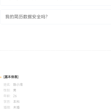
目。原平台架构强耦合于特定云厂商与数据中心，部署周期长达数周
对数据主权、低延迟访问与快速上线的要求；同时，单体架构难以支
我的简历数据安全吗？
制化需求与独立扩缩容，成为制约公司第二增长曲线的最大瓶颈。
项目职责：
1.担任项目总架构师与技术负责人：负责项目的整体技术蓝图设计、
技术风险管控；制定分阶段实施路线图，并协调产品、研发、测试、
过XXX人的跨职能团队协同作战。
2.设计并落地多云与混合云架构：主导设计平台级的多云抽象层与混
在AWS、Azure、阿里云及客户本地数据中心间的一键式应用部署
网络互联、数据同步、身份与访问管理（IAM）策略统一等核心难题
3.领导核心平台微服务化与多租户改造：组织对核心业务系统进行彻
域驱动设计（DDD）重构，设计并实现支持数据隔离、资源隔离与
[基本信息]
SaaS架构，支撑单实例服务数千家独立客户。
姓名：
陈小湾
4.构建全球化部署与流量调度体系：设计并实现基于地理位置与网络质
性别：
男
与边缘计算网络，将全球用户的平均访问延迟降低XXX%；建立跨区
年龄：
26
略，满足欧盟GDPR等数据合规要求。
学历：
本科
5.建立SaaS化可观测性、计量计费与运营体系：构建端到端的可观
婚姻：
未婚