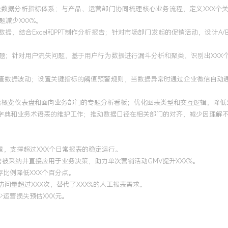
级数据分析指标体系；与产品、运营部门协同梳理核心业务流程，定义XXX个关
减少XXX%。
数据，结合Excel和PPT制作分析报告；针对市场部门发起的促销活动，设计A
题；针对用户流失问题，基于用户行为数据进行漏斗分析和聚类，识别出XXX
检查数据波动；设置关键指标的阈值预警规则，当数据异常时通过企业微信自动通
层的经营概览仪表盘和面向业务部门的专题分析看板；优化图表类型和交互逻辑，降
字典和业务术语表的维护工作；推动数据口径在相关部门的对齐，减少因理解不
场景，支撑超过XXX个日常报表的稳定运行。
论被采纳并直接应用于业务决策，助力单次营销活动GMV提升XXX%。
存比例降低XXX个百分点。
访问量超过XXX次，替代了XXX%的人工报表需求。
少运营损失预估XXX元。