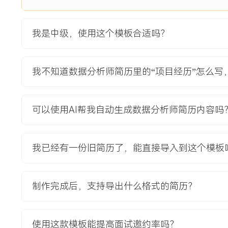
高达XXX天，畅销品缺货率常年超过XXX%，而滞销品库存占
营收与合作关系。项目目标是通过历史销售数据、天气、节假
我是中级，使用这个模板合适吗？
的销量预测模型，并输出智能补货建议。
项目职责：
1.需求分析与数据准备：深入调研客户业务部门及门店的订货
我不知道数据分析师简历里的“项目经历”怎么写
度为单店单品单日；协调内部数据研发团队，完成对近X年销
信息及外部天气数据的清洗、整合与特征工程，构建项目专属
2.模型开发与调优：负责预测模型的主体开发工作，对比测试
可以使用AI帮我自动生成数据分析师简历内容吗
成学习模型等多种方案；基于模型在测试集上的表现，最终选定以
架，通过网格搜索与交叉验证进行参数调优，将模型在验证集上
XXX%。
我已经有一份旧简历了，能直接导入到这个模板
3.系统落地与集成：将训练好的模型封装为API服务，供客户
发模型效果监控报表，每日跟踪模型预测准确率及库存健康度
率）的变化。
制作完成后，支持导出什么格式的简历？
4.效果验证与迭代：项目上线后，持续收集一线用户的反馈，
问题，引入活动日历特征进行模型迭代，提升了促销期预测稳
使用这款模板能提高面试邀约率吗？
项目业绩：