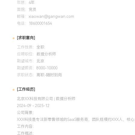
年限：
4年
数据分析背景：拥有近X年数据分析经验，深度参与零售、Sa
面貌：
党员
分析，熟悉从数据提取、清洗、分析到报告呈现的全流程，累计
邮箱：
xiaowan@gangwan.com
份。分析建模能力：具备独立的专题分析能力和基础的机器学
电话：
18600001654
户流失、商品预测等专项分析，通过构建数据模型直接推动业
效率提升XXX%。数据产品建设：具备较强的数据可视化与BI
[求职意向]
个数据看板，将业务部门的数据获取效率提升XXX%，有效支
工作性质：
全职
与影响：能够紧密协同产品、运营等多部门，将数据结论转化
应聘职位：
数据分析师
XXX条建议被采纳并验证有效，在项目中展现出良好的沟通与
期望城市：
北京
期望薪资：
8000-10000
培训经历
求职状态：
离职-随时到岗
2024-09
-
2025-12
岗湾培训中心
[工作经历]
北京XX科技有限公司 | 数据分析师
系统化学习了统计分析、数据挖掘建模及业务分析的全套方法
2024-09 - 2025-12
析框架应用于日常工作中，规范了从问题定义、数据探查到结
公司背景：
预测项目中，应用了科学的模型评估与验证方法，保障了模型
XXX科技是专注新零售领域的SaaS服务商，团队规模约XXX人
键指标达成预期。
工作内容：
工作概述：