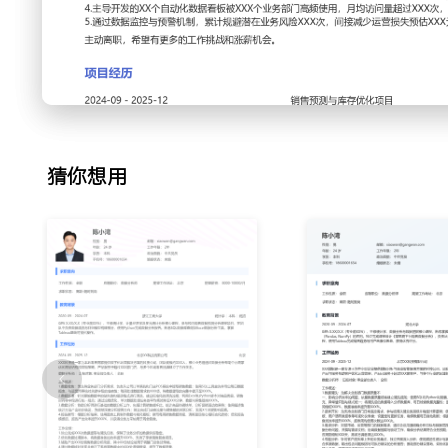
2.业务分析支持：响应日常业务分析需求，使用SQL从数据库中
PPT制作分析报告；针对市场部门发起的促销活动，设计A/B
化，输出活动效果复盘报告XXX份，为后续活动策略优化提供
3.专项分析报告：独立负责用户流失分析和商品销售预测两个
题，基于用户行为数据进行漏斗分析和聚类，识别出XXX个关
风险用户群体，提出针对性运营策略；商品销售预测模型上线后
率提升至XXX%。
猜你想用
4.数据监控预警：搭建核心业务数据的自动化监控看板，每日
键指标的阈值预警规则，当数据异常时通过企业微信自动通知
提前发现并协助定位数据问题XXX次，平均问题响应时间缩短X
5.数据可视化：使用Tableau和公司自研BI工具搭建面向管
务部门的专题分析看板；优化图表类型和交互逻辑，降低业务
自助查询分析的使用率提升XXX%。
6.数据治理优化：在日常工作中沉淀业务知识和数据问题，参
维护工作；推动数据口径在相关部门的对齐，减少因理解不一
相关会议时长减少XXX%。
工作业绩：