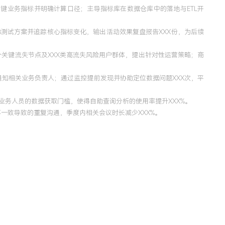
键业务指标并明确计算口径；主导指标库在数据仓库中的落地与ETL开
/B测试方案并追踪核心指标变化，输出活动效果复盘报告XXX份，为后续
个关键流失节点及XXX类高流失风险用户群体，提出针对性运营策略；商
知相关业务负责人；通过监控提前发现并协助定位数据问题XXX次，平
低业务人员的数据获取门槛，使得自助查询分析的使用率提升XXX%。
一致导致的重复沟通，季度内相关会议时长减少XXX%。