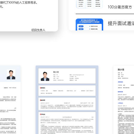
提取数据，结合Excel和
100分简历官方
测试方案并追踪核心指标变
XXX条数据建议。
提升面试邀
专项课题；针对用户流失问
键流失节点及XXX类高流失
100分简历官方
，将重点SKU的预测准确
8个高质量
定时检查数据波动；设置关
测
相关业务负责人；通过监控
100分简历官方
XX小时。
理层的经营概览仪表盘和面向业
不会写简历
步
人员的数据获取门槛，使得
100分简历官方
与数据字典和业务术语表的
致导致的重复沟通，季度内
你的简历为
100分简历官方