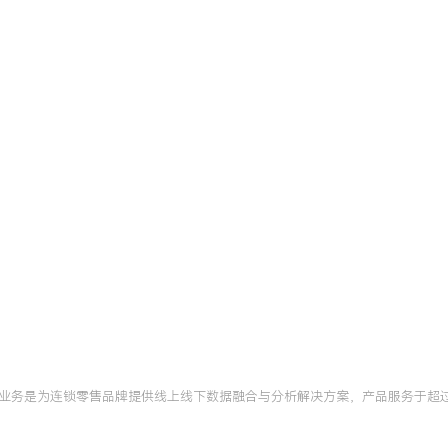
aS行业数据体系建设与业务
产出深度分析报告XXX
习模型应用经验，曾主导用
务指标改善，如将库存周转
工具应用能力，主导开发XX
撑数据驱动决策。团队协作
为可执行的业务建议，其中
推动能力。
CDA数据分析师认证
北京
论。将认证所学的结构化分
论输出的分析流程。在销售
结果的稳定与可靠，项目关
，核心业务是为连锁零售品牌提供线上线下数据融合与分析解决方案，产品服务于超