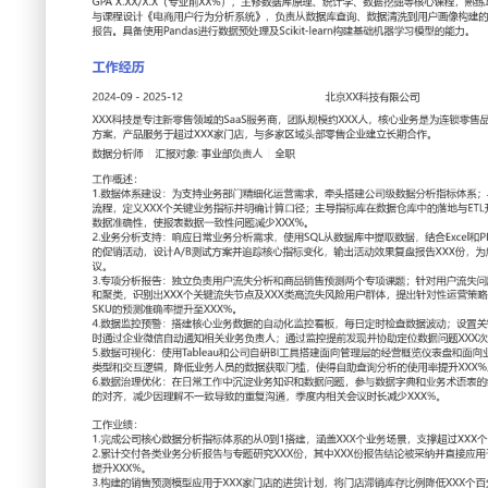
工作性质: 全职
应聘职位: 数据分析师
期望工作地址: 北京
期望薪资
求职状态: 离职-随时到岗
工作经历
2024-09
-
2025-12
北京XX科技有限公司
XXX科技是专注新零售领域的SaaS服务商，团队规模约XX
牌提供线上线下数据融合与分析解决方案，产品服务于超过XX
零售企业建立长期合作。
数据分析师
汇报对象：部门总监
工作概述：
1.数据体系建设：为支持业务部门精细化运营需求，牵头搭建
与产品、运营部门协同梳理核心业务流程，定义XXX个关键业
导指标库在数据仓库中的落地与ETL开发，通过数据校验和定
报表数据一致性问题减少XXX%。