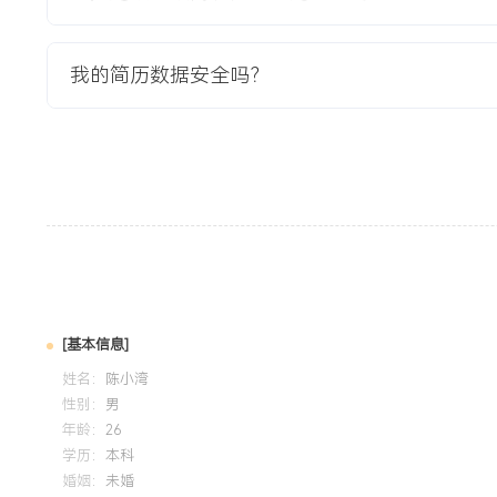
1.项目在客户XXX家试点门店运行X个月后，平均库存周转天数
销品库存占比降低XXX个百分点。
我的简历数据安全吗？
2.模型预测准确率（MAPE）达到XXX%，畅销品缺货率从XX
户该季度销售额环比提升XXX%。
3.项目成果获得客户高度认可，成功推动解决方案在客户其余
作为标杆案例助力公司拿下同类型新客户XXX家。
教育背景
2020-09
-
2024-07
南京邮电大学
GPA X.XX/X.X（专业前XX%），主修数据库原理、统计学
握SQL与Python数据分析基础。参与课程设计《电商用户行
[基本信息]
查询、数据清洗到用户画像构建的全流程，使用Matplotlib
姓名：
陈小湾
Pandas进行数据预处理及Scikit-learn构建基础机器学习模
性别：
男
年龄：
26
学历：
本科
自我评价
婚姻：
未婚