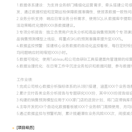
1.数据体系建设：为支持业务部门精细化运营需求，牵头搭建公司
发，通过数据校验和定期巡检保障数据准确性，使报表数据一致性问题
2.业务分析支持：响应日常业务分析需求，使用SQL从数据库中提取
活动策略优化提供XXX条数据建议。
3.专项分析报告：独立负责用户流失分析和商品销售预测两个专项课
品销售预测模型上线后，将重点SKU的预测准确率提升至XXX%。
4.数据监控预警：搭建核心业务数据的自动化监控看板，每日定时
均问题响应时间缩短XXX小时。
5.数据可视化：使用Tableau和公司自研BI工具搭建面向管理
6.数据治理优化：在日常工作中沉淀业务知识和数据问题，参与数据
工作业绩：
1.完成公司核心数据分析指标体系的从0到1搭建，涵盖XXX个业务
2.累计交付各类业务分析报告与专题研究XXX份，其中XXX份报告结
3.构建的销售预测模型应用于XXX家门店的进货计划，将门店滞销库
4.主导开发的XX个自动化数据看板被XXX个业务部门高频使用，月均
5.通过数据监控与预警机制，累计规避潜在业务风险XXX次，间接减
[项目经历]