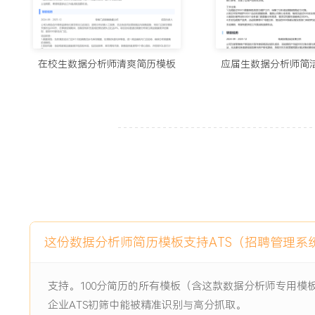
1.完成公司核心数据分析指标体系的从0到1搭建，涵盖XXX个
日常报表的稳定运行。
2.累计交付各类业务分析报告与专题研究XXX份，其中XXX
于业务决策，助力单次营销活动GMV提升XXX%。
在校生数据分析师清爽简历模板
应届生数据分析师简
3.构建的销售预测模型应用于XXX家门店的进货计划，将门店
分点。
4.主导开发的XX个自动化数据看板被XXX个业务部门高频使用
替代了XXX%的人工报表需求。
5.通过数据监控与预警机制，累计规避潜在业务风险XXX次，
元。
主动离职，希望有更多的工作挑战和涨薪机会。
项目经历
这份数据分析师简历模板支持ATS（招聘管理系
2024-09
-
2025-12
销售预测与库存优化项目
支持。100分简历的所有模板（含这款数据分析师专用模
公司为应对某大型连锁零售客户库存周转率低、缺货与滞销并
企业ATS初筛中能被精准识别与高分抓取。
驱动项目。原有依赖店长经验的订货模式，导致全国XXX家门