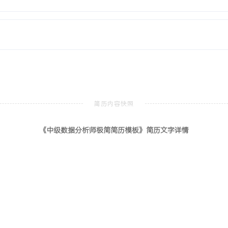
从XXX天下降至XXX天，滞
X%降低至XXX%，直接支持客
XXX家门店的全面推广，并
信息管理与信息系统
本科
《中级数据分析师极简简历模板》简历文字详情
、数据挖掘等核心课程，熟练掌
为分析系统》，负责从数据库
完成可视化报告。具备使用
型的能力。