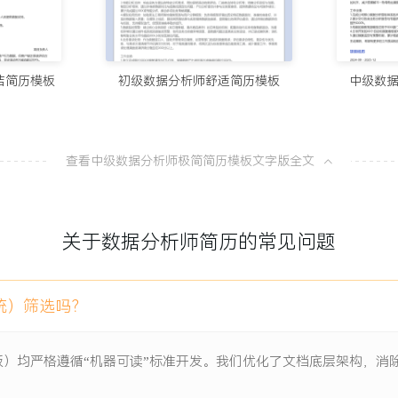
业务场景，支撑超过XXX个
10个值得试
100分简历官方
份报告结论被采纳并直接应用
洁简历模板
初级数据分析师舒适简历模板
中级数
8款AI简
滞销库存比例降低XXX个百
100分简历官方
，月均访问量超过XXX次，
查看中级数据分析师极简简历模板文字版全文
从模板到A
间接减少运营损失预估XXX
100分简历官方
关于数据分析师简历的常见问题
一份让HR
100分简历官方
统）筛选吗？
项目负责人
板）均严格遵循“机器可读”标准开发。我们优化了文档底层架构，
存的核心痛点而设立的数据
店的月度平均库存周转天数