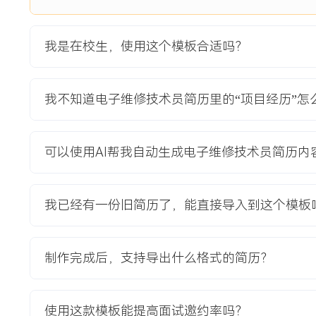
XXX%。
2.维修后的一次修复率从XXX%提升至XXX%，降低了二次返
我是在校生，使用这个模板合适吗？
3.编写的标准作业指导书与速查表被采纳为部门标准文件，用
教育背景
我不知道电子维修技术员简历里的“项目经历”怎
2020-09
-
2024-07
武汉工程大学
GPA X.XX/X.X（专业前XX%），主修模拟电子技术、数字
可以使用AI帮我自动生成电子维修技术员简历内
熟练使用万用表、示波器、信号发生器进行电路测试。参与基于
计，负责电机驱动电路搭建与调试，实现小车的精确运动控制。掌握Al
进行简单PCB图查看，具备基本的电子元器件识别与焊接能力
我已经有一份旧简历了，能直接导入到这个模板
自我评价
制作完成后，支持导出什么格式的简历？
技术基础：具备扎实的电子电路理论基础与动手能力，能独立
与元件级维修，将课程所学应用于实践，在实习中实现板卡修复
实践：拥有通过流程优化解决实际问题的经验，参与维修效率
使用这款模板能提高面试邀约率吗？