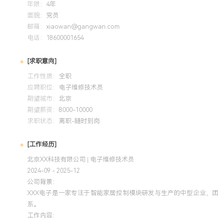
年限：
4年
面貌：
党员
邮箱：
xiaowan@gangwan.com
电话：
18600001654
[求职意向]
工作性质：
全职
应聘职位：
电子维修技术员
期望城市：
北京
期望薪资：
8000-10000
求职状态：
离职-随时到岗
[工作经历]
北京XX科技有限公司 | 电子维修技术员
2024-09 - 2025-12
公司背景：
XXX电子是一家专注于智能家居控制模块研发与生产的中型企业，
系。
工作内容：