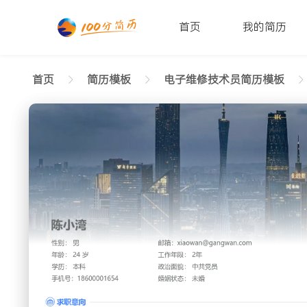
首页
我的简历
首页
简历模板
电子维修技术员简历模板
返回样式图
正在查看在校生电子维修技术员格调简历模板文
陈小湾
性别: 男
年龄: 26
学历: 本科
婚姻状态: 未婚
工作年限: 4年
政治面
邮箱: xiaowan@gangwan.com
电话号码: 18600001654
求职意向