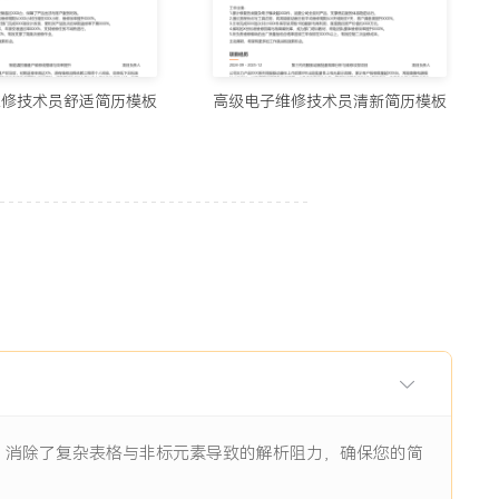
用的制作简历网站与在线简历工具推荐（2026）
5678阅读
维修技术员舒适简历模板
高级电子维修技术员清新简历模板
历生成工具实测：从智能制作到优化，国内外精选推荐
11938阅读
I辅助：八个值得尝试的简历制作平台
11844阅读
眼前一亮的简历：8个值得收藏的简历制作网站
9484阅读
构，消除了复杂表格与非标元素导致的解析阻力，确保您的简