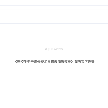
过程中的数据记录与案例沉
。
电工上岗证（初级）
北京
实习期间严格遵循操作规程
事故。将证照所学安全知识
工后清点工具的良好习惯。
《在校生电子维修技术员格调简历模板》简历文字详情