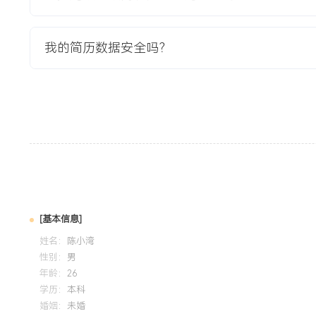
将平均维修耗时降低XXX%。个人特质：严谨细致，注重维修
淀，乐于总结分享，能够快速适应生产维修现场的节奏与要求
我的简历数据安全吗？
培训经历
2024-09
-
2025-12
岗湾培训中心
系统学习了安全用电规范、常用低压电器原理与线路安装。在
进行设备检测与维修，保障个人与他人安全，未发生任何安全
应用于日常维修作业风险点识别，养成了操作前断电检测、完
[基本信息]
姓名：
陈小湾
性别：
男
年龄：
26
学历：
本科
婚姻：
未婚