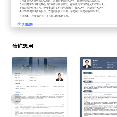
压芯片、晶振、滤波电容等易损件，使用热风枪与烙铁替换疑
测；建立常见故障点对照表，使得同类问题的诊断效率提升XX
3.维修操作：完成对确诊故障板卡的维修，包括拆卸损坏的贴
件以及补焊虚焊点；维修后执行老化测试与功能全检，记录维
过规范焊接温度与时间参数，将维修后的二次返修率降低XXX
4.文档记录：详细填写每张板卡的维修工单，包括故障现象、
结果；定期汇总维修数据，分析主要故障模式和零件损耗情况
猜你想用
据；整理典型故障案例XXX个，形成内部维修知识库。
工作业绩：
1.累计检测故障板卡XXX余块，准确分类率达XXX%，保障维
2.独立完成XXX块复杂板卡的故障诊断与修复，整体修复成功率
3.通过优化维修工艺，使负责板块的维修平均耗时下降XXX%，
4.建立并维护维修案例库，支持团队新人培训，帮助其上手周期
主动离职，希望有更多的工作挑战和涨薪机会。
项目经历