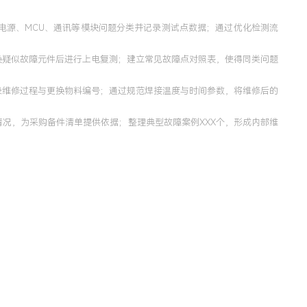
电源、MCU、通讯等模块问题分类并记录测试点数据；通过优化检测流
换疑似故障元件后进行上电复测；建立常见故障点对照表，使得同类问题
录维修过程与更换物料编号；通过规范焊接温度与时间参数，将维修后的
况，为采购备件清单提供依据；整理典型故障案例XXX个，形成内部维