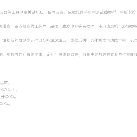
示波器等工具测量关键电压与信号波形；依据维修手册判断故障类型，将板卡按
逐级排查；重点检查稳压芯片、晶振、滤波电容等易损件，使用热风枪与烙铁替
件、焊接新的同规格元件以及补焊虚焊点；维修后执行老化测试与功能全检，记
数据、更换零件和最终结果；定期汇总维修数据，分析主要故障模式和零件损耗情
效运转。
XX%以上。
升XXX%。
XX%。