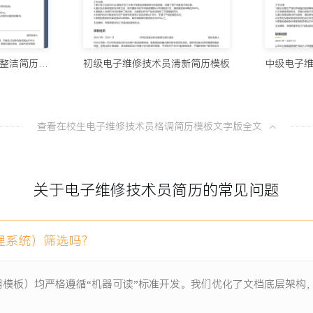
10个值得试
项目负责人
100分简历官方
原有维修流程依赖老师傅经
应届生电子维修技术员整洁简历模板
初级电子维修技术员清新简历模板
中级电子
8款AI简
导致约XXX%的板卡维修
100分简历官方
修效率与一次修复率。
查看在校生电子维修技术员格调简历模板文字版全文
从模板到A
具分析各环节耗时瓶颈，定
100分简历官方
修后快速验证温控、显示、
关于电子维修技术员简历的常见问题
一份让HR
象、对应检测点位及正常参数
100分简历官方
理系统）筛选吗？
事讲解演示关键维修步骤与注
用模板）均严格遵循“机器可读”标准开发。我们优化了文档底层架
至XXX分钟，效率提升