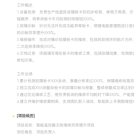
工作概述：
1.设备检测：负责生产线退回故障板卡的初步检测，使用万用表、
程顺序，将单块板卡平均检测时间缩短XXX%。
2.故障诊断：针对无法开机或功能异常板卡，根据电路原理图进行
的诊断效率提升XXX%。
3.维修操作：完成对确诊故障板卡的维修，包括拆卸损坏的贴片元
二次返修率降低XXX%。
4.文档记录：详细填写每张板卡的维修工单，包括故障现象、检测
修知识库。
工作业绩：
1.累计检测故障板卡XXX余块，准确分类率达XXX%，保障维修线高
2.独立完成XXX块复杂板卡的故障诊断与修复，整体修复成功率达到X
3.通过优化维修工艺，使负责板块的维修平均耗时下降XXX%，产能提
4.建立并维护维修案例库，支持团队新人培训，帮助其上手周期缩短X
[项目经历]
项目名称：智能温控器主板维修效率提升项目
担任角色：
项目负责人