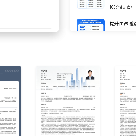
似故障元件后进行上电复
100分简历官方
X%。
片元件、焊接新的同规格元
提升面试邀
修过程与更换物料编号；通
%。
100分简历官方
检测数据、更换零件和最终
，为采购备件清单提供依
8个高质量
测
100分简历官方
修线高效运转。
不会写简历
步
达到XXX%以上。
产能提升XXX%。
100分简历官方
缩短XXX%。
你的简历为
100分简历官方