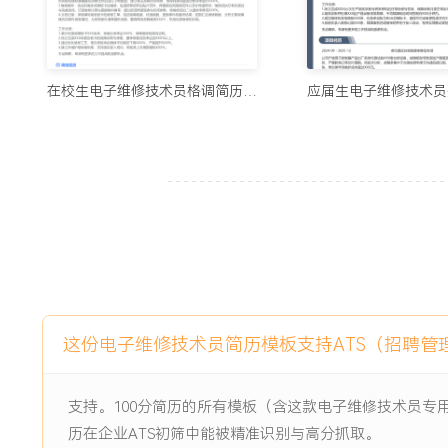
2024-09
-
2025-12
智能温控器主板维修效率提升
项目
公司主力产品智能温控器的主板在售后阶段返修量持续增加，
在校生电子维修技术员格调简历模板
验，新人上手慢，平均维修耗时长达XXX分钟，且因检测不全面
后再次返厂。项目目标是通过流程标准化与工具优化，提升维
项目职责：
1.流程分析：负责跟踪记录现有维修全流程步骤，使用计时工
位出故障诊断环节不确定性最高。
2.工具开发：协助工程师开发一套简易功能测试工装，用于维
通讯等核心功能是否正常。
3.SOP制定：参与编写标准维修作业指导书，将常见故障现
值制成速查表。
这份电子维修技术员简历模板支持ATS（招聘管
4.培训支持：利用编写的SOP和速查表，向XXX名新入职同
意事项。
支持。100分简历的所有模板（含这款电子维修技术员专
项目业绩：
历在企业ATS初筛中能被精准识别与高分抓取。
1.项目完成后，智能温控器主板的平均维修耗时从XXX分钟降