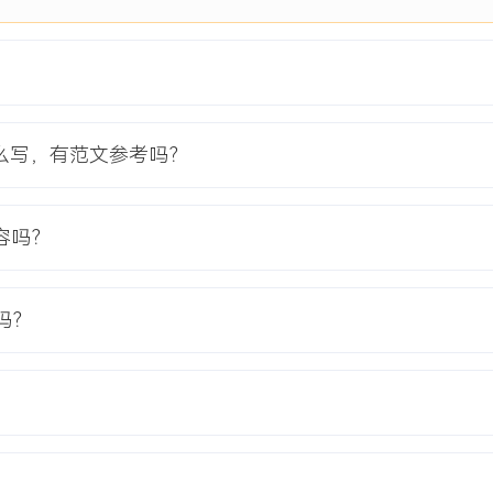
修的成本与客诉。
于后续所有新员工培训。
么写，有范文参考吗？
电子信息工程
本科
电路、单片机原理等核心课程，
容吗？
STM32的智能小车课程设
tium Designer软件
。
吗？
完成电路板检测、故障分析
成功率XXX%以上。项目
提升项目，通过标准化作业