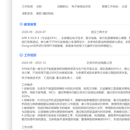
工作性质: 全职
应聘职位: 电子维修技术员
期望工作地址: 北京
期
求职状态: 离职-随时到岗
工作经历
2024-09
-
2025-12
北京XX科技有限公司
XXX电子是一家专注于智能家居控制模块研发与生产的中型企
心业务是为家电品牌提供定制化电路板解决方案，产品应用于超
多家区域知名家电企业建立稳定供货关系。
电子维修技术员
汇报对象：部门总监
工作概述：
1.设备检测：负责生产线退回故障板卡的初步检测，使用万用
电压与信号波形；依据维修手册判断故障类型，将板卡按电源
类并记录测试点数据；通过优化检测流程顺序，将单块板卡平均
2.故障诊断：针对无法开机或功能异常板卡，根据电路原理图