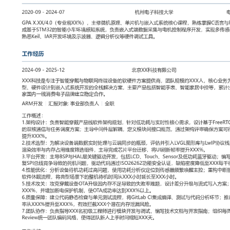
工作性质: 全职
应聘职位: ARM开发
期望工作地址: 北京
期望薪资: 8000
求职状态: 离职-随时到岗
工作经历
2024-09
-
2025-12
北京XX科技有限公司
XXX科技是专注于智能穿戴与物联网终端设备的软硬件方案提供商，
核心业务为品牌客户提供从芯片选型、硬件设计到嵌入式系统开发的
产品包括智能手表、智能家居中控等，累计出货量超过XXX万台，与
子品牌建立稳定合作。
ARM开发
汇报对象：部门总监
工作概述：
1.架构设计：负责智能穿戴产品线软件架构规划，针对低功耗与实时
于FreeRTOS与ARM Cortex-M系列的双核通信与任务调度方案；
模块间接口规范，通过架构评审确保方案可行性，使得后续项目复用率