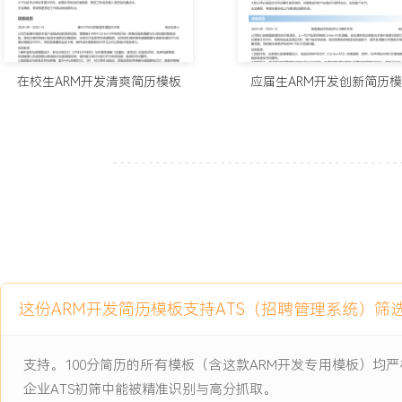
工作业绩：
1.主导完成X代智能手表主控平台软件架构设计与核心开发，支撑产品
台。
在校生ARM开发清爽简历模板
应届生ARM开发创新简历
2.通过驱动优化与电源管理，将主力产品续航性能提升XXX%，成为
3.攻克OTA升级等技术难点，产品售后返修率下降XXX%，客户满意
4.建立并推行开发质量体系，团队整体开发效率提升XXX%，代码缺陷
5.培养与指导团队，输出XX份技术文档，为后续项目储备关键技术能
主动离职，希望有更多的工作挑战和涨薪机会。
项目经历
2024-09
-
2025-12
新一代智能穿戴设备主控平台
这份ARM开发简历模板支持ATS（招聘管理系统）筛
开发
公司为应对市场竞争，启动新一代低功耗长续航智能手表项目，需基于
支持。100分简历的所有模板（含这款ARM开发专用模板）
ARM Cortex-MXX内核芯片进行平台开发。旧平台因软件架构耦
企业ATS初筛中能被精准识别与高分抓取。
缓慢，平均需XXX人月；图形界面卡顿严重，流畅度评分仅XX分；