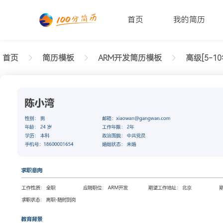
首页
我的简历
首页
简历模板
ARM开发简历模板
高级[5-10
返回样式图
正在查看高级ARM开发舒朗简历模板文字版
陈小湾
性别: 男
年龄: 26
学历: 本科
婚姻状态: 未婚
工作年限: 4年
政治面貌: 党
邮箱: xiaowan@gangwan.com
电话号码: 18600001654
求职意向