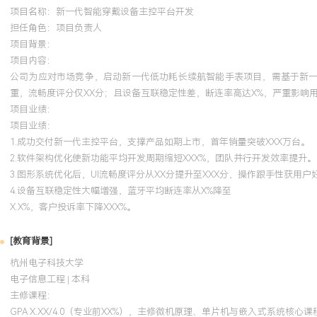
项目名称：新一代智能穿戴设备主控平台开发
担任角色：
项目负责人
项目背景：
项目内容：
公司为应对市场竞争，启动新一代低功耗长续航智能手表项目，需基于新一代X
重，流畅度评分仅XX分；且设备互联稳定性差，断连率高达X%，严重影响
项目业绩：
项目业绩：
1.成功交付新一代主控平台，支撑产品如期上市，首年销量突破XXX万台。
2.软件架构优化使新功能平均开发周期缩短XXX%，团队并行开发效率提升。
3.图形系统优化后，UI流畅度评分从XX分提升至XXX分，操作跟手性获用户
4.设备互联稳定性大幅增强，蓝牙平均断连率从X%降至
X.X%，客户投诉率下降XXX%。
[教育背景]
杭州电子科技大学
电子信息工程 | 本科
主修课程：
GPA X.XX/4.0（专业前XX%），主修微机原理、单片机与嵌入式系统