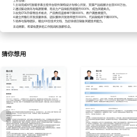
2.技术选型：为解决设备端数据实时处理与云端同步的瓶颈，评估并引
LwIP协议栈；编写对比测试用例，从渲染效率与内存占用维度筛选
台迁移，将UI刷新帧率提升XXX%。
3.平台开发：主导BSP与HAL层关键驱动开发，包括LCD、Touch、S
动；编写驱动稳定性测试脚本，修复SPI总线竞争导致的死机问题，
ISO26262功能安全认证，缺陷密度降低至XXX每千行。
4.性能优化：分析设备待机功耗过高问题，使用功耗分析仪定位到传
猜你想用
重构中断服务与电源管理策略，优化软件休眠流程，将典型场景下的整
小时延长至XXX小时。
5.技术攻关：攻克穿戴设备OTA升级因内存不足导致的失败率难题，
写入方案；实现升级包体积压缩XXX%，并增加断电保护机制，使OTA
上。
6.质量保障：建立代码静态检查与单元测试流程，将GitLab CI集
环节；推动核心模块单元测试覆盖率从XXX%提升至XXX%，有效拦截
风险。
7.团队协作：负责指导XXX名初级工程师进行模块开发与调试，编写
南；组织每周技术分享，通过代码Review统一团队编码风格，使得
XXX天。