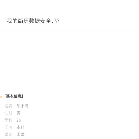
2020-09
-
2024-07
杭州电子科技大学
GPA X.XX/4.0（专业前XX%），主修微机原理、单片机与嵌入式
我的简历数据安全吗？
C语言与Python编程。课程设计完成基于STM32的智能小车环境感
数据采集与电机控制程序开发，实现多传感器数据融合与路径规划。熟悉K
境及示波器、逻辑分析仪等硬件调试工具。
自我评价
专业背景：拥有X年嵌入式及ARM平台开发经验，深度参与智能穿戴
到1的全流程，精通ARM Cortex-M/A系列架构，具备芯片级软件
力。架构设计能力：擅长设计高内聚低耦合的嵌入式软件架构，曾主
架，使核心代码复用率提升XXX%，长期支撑超XXX万台设备稳定运
[基本信息]
专注于解决低功耗、实时性与稳定性难题，通过电源管理优化与驱动
姓名：
陈小湾
品续航能力提升XXX%，关键交互响应延迟降低至XX毫秒以内。工
性别：
男
质量与开发流程，推动静态检查与单元测试落地，带领团队将核心模
年龄：
26
XXX%，有效保障了大规模量产产品的可靠性。个人特质：逻辑清晰
学历：
本科
婚姻：
未婚
件与软件资源，具备良好的技术文档撰写与团队培训能力，能适应快