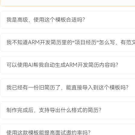
断连率高达X%，严重影响用户体验与品牌口碑。
项目职责：
我是高级，使用这个模板合适吗？
1.负责软件整体架构设计，制定基于消息总线的模块化解耦方案，明确
用层边界。
2.主导Touch、Display、IMU等关键传感器驱动的开发、调试与稳
我不知道ARM开发简历里的“项目经历”怎么写，有范
3.协调硬件团队完成原理图评审，解决电源时序与信号完整性问题，
性。
4.设计并实现低功耗管理框架，集成多种休眠唤醒策略，平衡性能与
可以使用AI帮我自动生成ARM开发简历内容吗？
项目业绩：
1.成功交付新一代主控平台，支撑产品如期上市，首年销量突破XXX
我已经有一份旧简历了，能直接导入到这个模板吗？
2.软件架构优化使新功能平均开发周期缩短XXX%，团队并行开发效
3.图形系统优化后，UI流畅度评分从XX分提升至XXX分，操作跟手
4.设备互联稳定性大幅增强，蓝牙平均断连率从X%降至
制作完成后，支持导出什么格式的简历？
X.X%，客户投诉率下降XXX%。
教育背景
使用这款模板能提高面试邀约率吗？