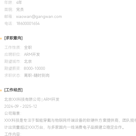
年限：
4年
与交付压力。
面貌：
党员
邮箱：
xiaowan@gangwan.com
培训经历
电话：
18600001654
2024-09
-
2025-12
岗湾培训中心
A
[求职意向]
系统学习了ARM体系架构、TrustZone安全技术及Cortex-A系列
工作性质：
全职
中的性能分析方法应用于智能家居网关项目，通过调整CPU缓存策略
应聘职位：
ARM开发
期望城市：
视频流处理延迟降低XXX%，同时主导完成了平台从Cortex-A7到Cort
北京
期望薪资：
8000-10000
方案迁移，提升了系统安全性。
求职状态：
离职-随时到岗
[工作经历]
北京XX科技有限公司 | ARM开发
2024-09 - 2025-12
公司背景：
XXX科技是专注于智能穿戴与物联网终端设备的软硬件方案提供商，团队规
计出货量超过XXX万台，与多家国内一线消费电子品牌建立稳定合作。
工作内容：