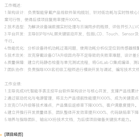
工作概述：
1.架构设计：负责智能穿戴产品线软件架构规划，针对低功耗与实时性核心需求
案可行性，使得后续项目复用率提升XXX%。
2.技术选型：为解决设备端数据实时处理与云端同步的瓶颈，评估并引入LV
3.平台开发：主导BSP与HAL层关键驱动开发，包括LCD、Touch、Sen
千行。
4.性能优化：分析设备待机功耗过高问题，使用功耗分析仪定位到传感器频
5.技术攻关：攻克穿戴设备OTA升级因内存不足导致的失败率难题，设计差
6.质量保障：建立代码静态检查与单元测试流程，将GitLab CI集成编译
7.团队协作：负责指导XXX名初级工程师进行模块开发与调试，编写技术文档
工作业绩：
1.主导完成X代智能手表主控平台软件架构设计与核心开发，支撑产品线累计
2.通过驱动优化与电源管理，将主力产品续航性能提升XXX%，成为关键卖点
3.攻克OTA升级等技术难点，产品售后返修率下降XXX%，客户满意度提升。
4.建立并推行开发质量体系，团队整体开发效率提升XXX%，代码缺陷率下降X
5.培养与指导团队，输出XX份技术文档，为后续项目储备关键技术能力。
[项目经历]