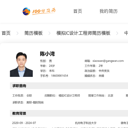
首页
我的简历
首页
简历模板
模拟IC设计工程师简历模板
中
返回样式图
正在查看中级模拟IC设计工程师亲和简历模板文字版
陈小湾
性别: 男
年龄: 26
学历: 本科
婚姻状态: 未婚
工作年限: 4年
政治面貌: 党
邮箱: xiaowan@gangwan.com
电话号码: 18600001654
求职意向