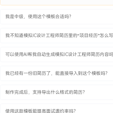
项目职责：
1.架构设计：参与芯片系统架构定义，负责电流平衡环路与误差放大
我是中级，使用这个模板合适吗？
关键模块的架构与指标分配。
2.电路实现：主导误差放大器与斜坡补偿电路的设计与仿真，优化环
速度，确保在负载阶跃XXXA时输出电压恢复时间小于XXX us。
我不知道模拟IC设计工程师简历里的“项目经历”怎么
3.仿真验证：搭建包含功率级模型的系统级仿真环境，验证多相并联
性，通过迭代设计将各相电流不平衡度优化至X%以内。
4.测试支持：制定模块性能测试计划，分析测试数据并与仿真结果对
可以使用AI帮我自动生成模拟IC设计工程师简历内容
中出现的环路振荡问题。
项目业绩：
我已经有一份旧简历了，能直接导入到这个模板吗？
1.芯片峰值效率达到XXX%，在XXXA满载条件下效率仍超过XXX%，
2.实现各相电流不平衡度小于X%，保障了大电流下的热分布均匀性
3.芯片成功量产，累计出货超XXX万颗，获得XX家客户认证并用于
制作完成后，支持导出什么格式的简历？
4.项目经验形成设计checklist，应用于后续项目，将同类设计周期缩短
教育背景
使用这款模板能提高面试邀约率吗？