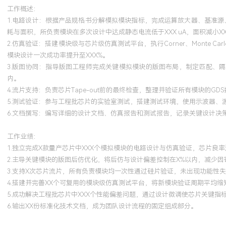
工作概述：
1.电路设计：根据产品规格书分解模拟模块指标，完成运算放大器、基准源、比
耗与面积，所负责模块在多次设计中达成静态电流低于XXX uA，面积减小X
2.仿真验证：搭建模块级与芯片级仿真测试平台，执行Corner、Mont
模块设计一次成功率提升至XXX%。
3.版图协同：指导版图工程师完成关键模拟模块的版图布局，制定匹配、
内。
4.流片支持：负责芯片Tape-out前的最终检查，整理并验证所有模块的G
5.测试验证：参与工程批芯片的实验室测试，搭建测试环境，使用示波器
6.文档撰写：编写详细的设计文档、仿真报告和测试报告，记录关键设计决
工作业绩：
1.独立完成X款量产芯片中XXX个模拟模块的电路设计与仿真验证，芯片良率
2.主导关键模块的版图后仿优化，将后仿与设计偏差控制在X%以内，减少
3.支持X次芯片流片，所有负责模块均一次性通过硅片验证，未出现功能性
4.搭建并完善XX个可复用的模块级仿真测试平台，将新模块验证周期平均缩短
5.成功解决工程批芯片中XXX个性能偏差问题，通过设计微调使芯片关键指
6.输出XX份标准化技术文档，成为团队设计流程的固定组成部分。