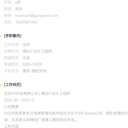
年限：
4年
培训经历
面貌：
党员
邮箱：
xiaowan@gangwan.com
2024-09
-
2025-12
岗湾培训中心
模拟I
电话：
18600001654
系统学习了深亚微米工艺下模拟电路设计的挑战与先进技术，包括低
[求职意向]
配及可靠性考虑。将所学应用于一款低功耗LDO的研发中，通过采用
保证XXXmA负载能力下将静态电流降至XXXnA级别，芯片已通过客
工作性质：
全职
段。
应聘职位：
模拟IC设计工程师
期望城市：
北京
期望薪资：
8000-10000
求职状态：
离职-随时到岗
[工作经历]
北京XX科技有限公司 | 模拟IC设计工程师
2024-09 - 2025-12
公司背景：
XXX半导体是专注电源管理和信号链芯片设计的Fabless公司，团队规模约
域，与多家头部模组厂商建立稳定供应关系。
工作内容：