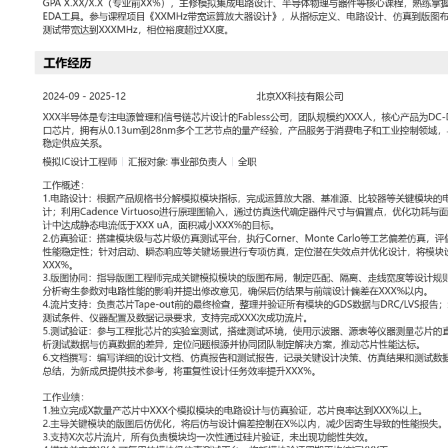
工作性质: 全职
应聘职位: 模拟IC设计工程师
期望工作地址: 北京
期望薪资
求职状态: 离职-随时到岗
工作经历
2024-09
-
2025-12
北京XX科技有限公司
XXX半导体是专注电源管理和信号链芯片设计的Fabless公司，团队
品为DC-DC转换器、LDO及高速接口芯片，拥有从0.13um到28n
验，产品服务于消费电子和工业控制领域，与多家头部模组厂商建立
模拟IC设计工程师
汇报对象：部门总监
工作概述：
1.电路设计：根据产品规格书分解模拟模块指标，完成运算放大器、
键模块的电路拓扑选择与晶体管级设计；利用Cadence Virtuoso
真迭代确定器件尺寸与偏置点，优化功耗与面积，所负责模块在多次
低于XXX uA，面积减小XXX%的目标。