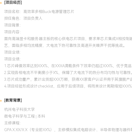
[项目经历]
项目名称：高效率多相Buck电源管理芯片
担任角色：
项目负责人
项目背景：
项目内容：
面向高端显卡和服务器主板的核心供电芯片项目，要求单芯片集成X相控制器与D
艺，面临多相均流精度、大电流下热可靠性及高速开关噪声干扰等挑战。
项目业绩：
项目业绩：
1.芯片峰值效率达到XXX%，在XXXA满载条件下效率仍超过XXX%，优于竞品
2.实现各相电流不平衡度小于X%，保障了大电流下的热分布均匀性与可靠性
3.芯片成功量产，累计出货超XXX万颗，获得XX家客户认证并用于其旗舰产
4.项目经验形成设计checklist，应用于后续项目，将同类设计周期缩短XXX
[教育背景]
杭州电子科技大学
微电子科学与工程 | 本科
主修课程：
GPA X.XX/X.X（专业前XX%），主修模拟集成电路设计、半导体物理与器