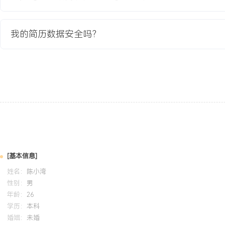
2020-09
-
2024-07
杭州电子科技大学
GPA X.XX/X.X（专业前XX%），主修模拟集成电路设计、半导体
我的简历数据安全吗？
熟练掌握Cadence、Spectre等EDA工具。参与课程项目《XXMHz
计》，从指标定义、电路设计、仿真到版图布局独立完成全流程，最
XXXMHz，相位裕度超过XX度。
自我评价
专业背景：X年模拟IC设计经验，专注于电源管理及高性能模拟芯片
设计、仿真到流片测试的全流程，主导或参与X款芯片的研发并实现
XXX万颗。全流程能力：具备扎实的晶体管级电路设计能力，能独立
准源、LDO等关键模块开发，并通过系统级仿真验证整体性能，成功
[基本信息]
片成功率提升至XXX%。团队协作：熟练掌握与版图、测试、应用工
姓名：
陈小湾
式，能有效指导版图实现并解决测试中的技术问题，主导编写的设计
性别：
男
为标准。个人特质：逻辑清晰，对设计细节敏感，善于通过数据分析
年龄：
26
源，能适应快节奏的芯片研发周期与多任务并行的压力。
学历：
本科
婚姻：
未婚