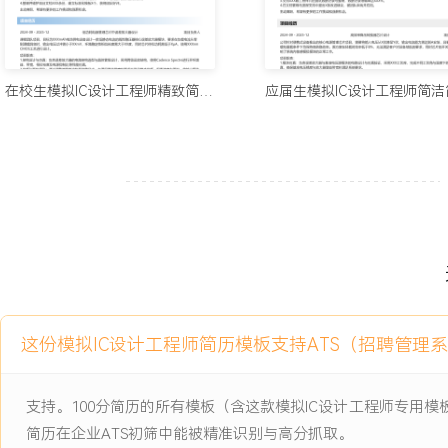
上。
2.主导关键模块的版图后仿优化，将后仿与设计偏差控制在X%以内
能损失。
3.支持X次芯片流片，所有负责模块均一次性通过硅片验证，未出现
在校生模拟IC设计工程师精致简历模板
4.搭建并完善XX个可复用的模块级仿真测试平台，将新模块验证周期
5.成功解决工程批芯片中XXX个性能偏差问题，通过设计微调使芯片
6.输出XX份标准化技术文档，成为团队设计流程的固定组成部分。
主动离职，希望有更多的工作挑战和涨薪机会。
项目经历
2024-09
-
2025-12
高效率多相Buck电源管理芯
片
这份模拟IC设计工程师简历模板支持ATS（招聘管理
面向高端显卡和服务器主板的核心供电芯片项目，要求单芯片集成X相
动器，支持高达XXXA的负载电流，峰值效率需超过XXX%，并具备
支持。100分简历的所有模板（含这款模拟IC设计工程师专用
护等复杂功能。项目采用XXXnm BCD工艺，面临多相均流精度、
简历在企业ATS初筛中能被精准识别与高分抓取。
速开关噪声干扰等挑战。