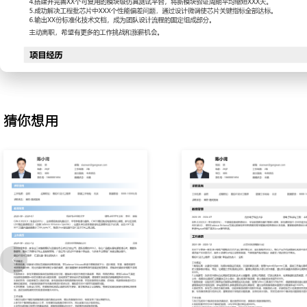
2.仿真验证：搭建模块级与芯片级仿真测试平台，执行Corner、Monte
仿真，评估电路在各种PVT条件下的性能稳定性；针对启动、瞬态响
项仿真，定位潜在失效点并优化设计，将模块设计一次成功率提升至X
3.版图协同：指导版图工程师完成关键模拟模块的版图布局，制定匹
等设计规则；参与版图后仿真验证，分析寄生参数对电路性能的影响
保后仿结果与前端设计偏差在XXX%以内。
4.流片支持：负责芯片Tape-out前的最终检查，整理并验证所有模块
猜你想用
DRC/LVS报告；编写芯片测试方案，明确测试条件、仪器配置及数
XXX次成功流片。
5.测试验证：参与工程批芯片的实验室测试，搭建测试环境，使用示
量芯片的直流、交流及瞬态性能；分析测试数据与仿真数据的差异，
团队制定解决方案，推动芯片性能达标。
6.文档撰写：编写详细的设计文档、仿真报告和测试报告，记录关键
和测试数据；建立模块设计库与经验总结，为新成员提供技术参考，
率提升XXX%。
工作业绩：
1.独立完成X款量产芯片中XXX个模拟模块的电路设计与仿真验证，芯