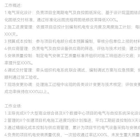
项目的电气设计审核与施工指导中，确保设计方案合规、经济、可靠。
工作概述：
目中，依据规范优化了柴油发电机房的通风与降噪设计，一次性通过
1.电气深化设计：负责项目全周期电气及自控图纸深化，基于设计院蓝图结
似项目建立了标准设计模板。
化图纸交付标准，通过标准化出图流程将图纸修改率降低XXX%。
2.施工进度管理：依据项目总控计划编制机电专业月度及周度施工计划；
XXX天。
3.预算成本控制：参与项目机电部分成本预算编制，审核分包单位上报的材
4.供应商管理：负责电气及自控设备供应商的筛选、评估与技术对接；建立
5.安装质量控制：制定电气安装工艺质量标准并组织对施工班组进行交底
率提升至XXX%。
6.调试交付管理：牵头组织机电系统联合调试，编制调试方案与应急预案；
顺利通过竣工验收。
7.现场变更协调：处理施工过程中出现的各类设计变更与技术核定；评估
成功率保持在XXX%以上。
工作业绩：
1.主导完成X个大型商业综合体及X个数据中心项目的电气与自控系统深化设
2.管理的X个在建项目机电施工进度均按计划推进，平均工期延误控制在X
3.通过精细化成本控制与供应商管理，累计为项目节约电气设备采购与安装成
4.负责的项目机电安装质量优良，一次验收通过率达XXX%，未发生重大质