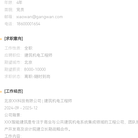
年限：
4年
自我评价
面貌：
党员
邮箱：
xiaowan@gangwan.com
专业背景：X年建筑机电工程领域经验，专注大型商业综合体与数据
电话：
18600001654
控系统全周期管理，精通从深化设计、成本控制到安装调试、交付运
责项目总面积超XXX万平方米，合同总额超XXX亿元。技术管理：擅
[求职意向]
机电管线综合与深化设计，通过标准化出图与碰撞检查，成功将项目
工作性质：
全职
XXX%，现场拆改成本节约XXX万元。成本与执行：具备扎实的预算
应聘职位：
建筑机电工程师
力，通过精细化设备选型与供应商管理，累计为项目节约采购成本约X
期望城市：
北京
键设备准时到场。团队与协作：拥有丰富的多专业、多单位现场协调
期望薪资：
8000-10000
工进度与质量，负责项目平均工期延误控制在X天以内，一次验收通过
求职状态：
离职-随时到岗
质：结果导向，善于在复杂项目中发现问题并推动解决，注重交付质
有注册电气工程师执业资格，能适应高强度、快节奏的工程现场工作
[工作经历]
北京XX科技有限公司 | 建筑机电工程师
培训经历
2024-09 - 2025-12
公司背景：
2024-09
-
2025-12
岗湾培训中心
XXX智能建筑是专注于商业与公共建筑机电系统集成领域的工程公司，团队
产开发商及设计院建立长期战略合作。
系统掌握了供配电、自动化及相关工程法规知识。将执业所需的规范
工作内容：