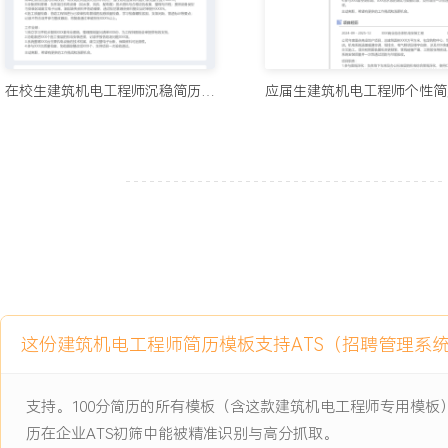
工作业绩：
1.主导完成X个大型商业综合体及X个数据中心项目的电气与自控系
XXX余张，支撑项目总合同额超XXX亿元。
在校生建筑机电工程师沉稳简历模板
2.管理的X个在建项目机电施工进度均按计划推进，平均工期延误控
目关键节点按时达成。
3.通过精细化成本控制与供应商管理，累计为项目节约电气设备采购与
元。
4.负责的项目机电安装质量优良，一次验收通过率达XXX%，未发生
5.成功交付X个总建筑面积超XXX万平方米的项目，系统调试一次性通
主单位书面表扬X次。
主动离职，希望有更多的工作挑战和涨薪机会。
这份建筑机电工程师简历模板支持ATS（招聘管理系
项目经历
2024-09
-
2025-12
XXX商业综合体机电总包工程
支持。100分简历的所有模板（含这款建筑机电工程师专用模
历在企业ATS初筛中能被精准识别与高分抓取。
公司承接的集购物、办公、酒店于一体的超高层城市地标项目，总建筑