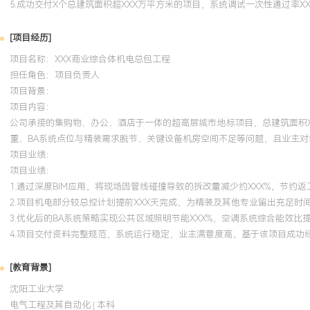
5.成功交付X个总建筑面积超XXX万平方米的项目，系统调试一次性通过率X
[项目经历]
项目名称：XXX商业综合体机电总包工程
担任角色：
项目负责人
项目背景：
项目内容：
公司承接的集购物、办公、酒店于一体的超高层城市地标项目，总建筑面积X
重、BA系统点位与精装需求脱节、关键设备机房空间不足等问题，且业主
项目业绩：
项目业绩：
1.通过深度BIM应用，将现场因管线碰撞导致的拆改量减少约XXX%，节约
2.项目机电部分较总控计划提前XXX天完成，为精装及其他专业留出充足时
3.优化后的BA系统策略实现公共区域照明节能XXX%，空调系统综合能效比
4.项目交付资料完整规范，系统运行稳定，业主满意度高，基于该项目成功
[教育背景]
沈阳工业大学
电气工程及其自动化 | 本科