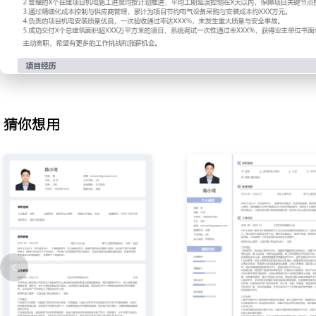
2.施工进度管理：依据项目总控计划编制机电专业月度及周度施工计
核对施工进度并与计划进行偏差分析；协调各分包单位施工界面与工
开进度协调会将关键路径延误平均缩短XXX天。
3.预算成本控制：参与项目机电部分成本预算编制，审核分包单位上
报价；主导关键设备选型与技术规格书制定，通过市场询价与供应商
备采购成本控制在预算的XXX%以内。
4.供应商管理：负责电气及自控设备供应商的筛选、评估与技术对接
猜你想用
案，对设备到场时间、产品质量及售后服务进行跟踪考核；优化供应
制，使关键设备供货周期平均缩短XXX%。
5.安装质量控制：制定电气安装工艺质量标准并组织对施工班组进行
桥架安装、盘柜接线等关键工序进行过程检查与旁站监督；组织分部
严格的过程管控将安装质量一次验收合格率提升至XXX%。
6.调试交付管理：牵头组织机电系统联合调试，编制调试方案与应急
家、弱电集成商及物业管理方共同参与调试，梳理并解决调试中发现的
责系统培训及竣工资料整理移交，确保项目顺利通过竣工验收。
7.现场变更协调：处理施工过程中出现的各类设计变更与技术核定；
期的影响，编制变更申请单并协调业主、设计、监理方确认；建立变
效控制因变更导致的成本增加，变更索赔成功率保持在XXX%以上。