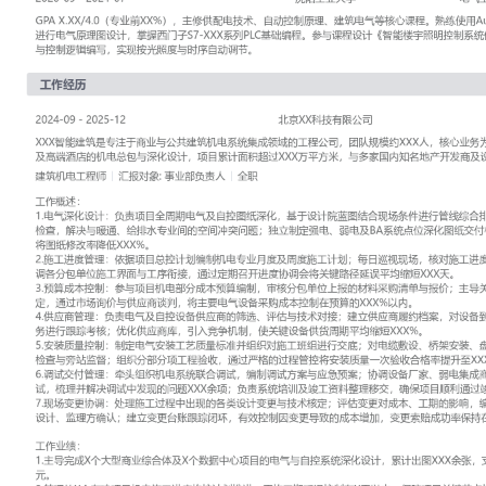
工作性质: 全职
应聘职位: 建筑机电工程师
期望工作地址: 北京
期望薪资:
求职状态: 离职-随时到岗
工作经历
2024-09
-
2025-12
北京XX科技有限公司
XXX智能建筑是专注于商业与公共建筑机电系统集成领域的工程公司，
人，核心业务为大型商业综合体、数据中心及高端酒店的机电总包与
面积超过XXX万平方米，与多家国内知名地产开发商及设计院建立长
建筑机电工程师
汇报对象：部门总监
工作概述：
1.电气深化设计：负责项目全周期电气及自控图纸深化，基于设计院
行管线综合排布；采用BIM软件进行碰撞检查，解决与暖通、给排水
题；独立制定强电、弱电及BA系统点位深化图纸交付标准，通过标
改率降低XXX%。