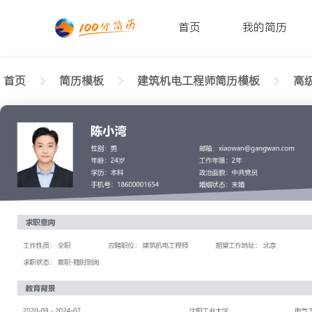
首页
我的简历
首页
简历模板
建筑机电工程师简历模板
高级
返回样式图
正在查看高级建筑机电工程师干练简历模板文字版
陈小湾
性别: 男
年龄: 26
学历: 本科
婚姻状态: 未婚
工作年限: 4年
政治面貌: 党
邮箱: xiaowan@gangwan.com
电话号码: 18600001654
求职意向