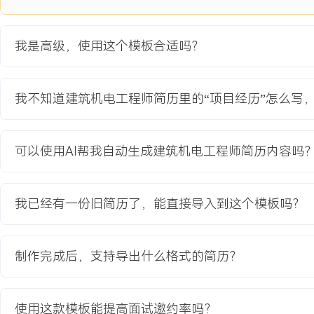
米。项目机电系统复杂，包含XXX千伏变电站、柴油发电机群、智能
据中心等。原有设计存在多专业管线碰撞严重、BA系统点位与精装
我是高级，使用这个模板合适吗？
房空间不足等问题，且业主对绿色建筑认证与节能运行有明确要求，
作业面多。
项目职责：
我不知道建筑机电工程师简历里的“项目经历”怎么写
1.深化设计统筹：负责电气、自控及弱电系统全专业BIM深化设计统
师利用Navisworks进行每周碰撞检查，累计解决碰撞点XXX余处；
点位图二次深化，确保与暖通、给排水设备联动精准匹配。
可以使用AI帮我自动生成建筑机电工程师简历内容吗
2.进度计划编制：基于项目总工期，使用Project软件编制详细的机
划分解至各施工班组，每周跟进并更新实际进度，针对滞后工序制定
3.设备选型与管理：负责高压柜、变压器、冷水机组群控系统等核心
我已经有一份旧简历了，能直接导入到这个模板吗？
判；制定设备到场验收标准，并驻厂监造关键设备，确保设备质量与
求。
4.调试与验收组织：作为调试总负责人，编制分系统及联合调试方案
制作完成后，支持导出什么格式的简历？
装单位及物业人员完成从单机试运行到全系统联调的完整流程，牵头处
项；整理汇编全部竣工图及技术资料。
使用这款模板能提高面试邀约率吗？
项目业绩：