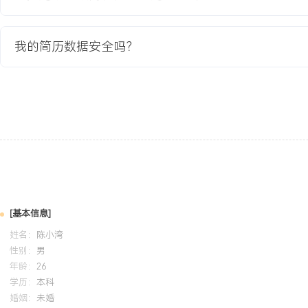
1.通过深度BIM应用，将现场因管线碰撞导致的拆改量减少约XXX%，
元，并保障了机房与管廊的净高要求。
我的简历数据安全吗？
2.项目机电部分较总控计划提前XXX天完成，为精装及其他专业留出
如期开业。
3.优化后的BA系统策略实现公共区域照明节能XXX%，空调系统综合
力项目获得国家绿色建筑二星认证。
4.项目交付资料完整规范，系统运行稳定，业主满意度高，基于该项
该业主续签了后续X个项目的合作协议。
教育背景
2020-09
-
2024-07
沈阳工业大学
电
[基本信息]
GPA X.XX/4.0（专业前XX%），主修供配电技术、自动控制原理
姓名：
陈小湾
熟练使用AutoCAD Electrical及EPLAN进行电气原理图设计，掌握西门
性别：
男
基础编程。参与课程设计《智能楼宇照明控制系统仿真》，负责系统
年龄：
26
编写，实现按光照度与时序自动调节。
学历：
本科
婚姻：
未婚