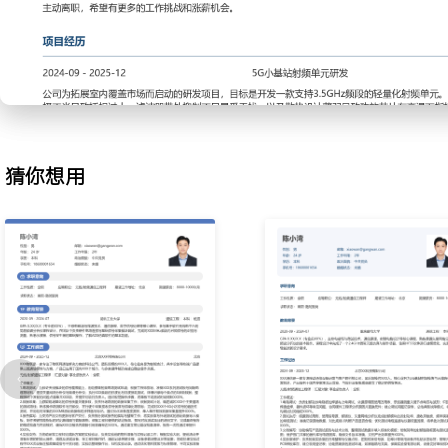
2.测试执行：根据测试用例，使用信号源、频谱仪、矢量网络分析仪
功率、接收灵敏度、频率误差等指标的常规测试；准确记录原始数据
品是否合格；优化测试电缆连接与仪器设置流程，将单批次测试耗时降
3.文档编写：协助编写产品测试报告与技术文档，整理测试数据并填
简单的射频链路框图与测试连接示意图；维护部门共享的器件库与电
本准确，文档产出效率提升XXX%。
4.实验室维护：负责射频实验室的日常整理与仪器点检，定期校准信
猜你想用
设备并粘贴状态标签；管理元器件与PCB样板库存，建立领用登记表
环境，如屏蔽箱与夹具，保障实验室有序运转，设备完好率保持XXX
工作业绩：
1.独立完成XXX块射频功放板的调试与基本功能验证，支持了XXX
2.高效执行超过XXX项射频指标测试任务，数据记录准确率达XXX%
量性问题。
3.整理并输出XXX份测试报告与技术文档，支持了XXX个项目的结项
4.维护包含XXX台套核心仪器的实验室，确保设备按时校准，保障了
进行。
主动离职，希望有更多的工作挑战和涨薪机会。