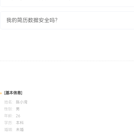
调试到测试的全流程，深入理解产品研发环节，通过大量测试数据积
题定位准确率超过XXX%。职业素养：工作严谨细致，坚持记录实验
重实验室规范与设备维护，能够适应研发测试岗位的节奏，具备良好
我的简历数据安全吗？
培训经历
2024-09
-
2025-12
岗湾培训中心
在校期间通过大学英语六级考试，具备阅读英文技术文档与器件手册
资料理解射频芯片Datasheet中的关键参数，辅助完成器件选型工
术资料的效率。
[基本信息]
姓名：
陈小湾
性别：
男
年龄：
26
学历：
本科
婚姻：
未婚