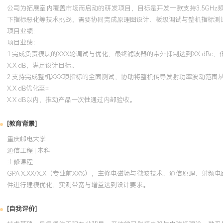
公司为拓展室内覆盖市场而启动的研发项目，目标是开发一款支持3.5GH
下指标恶化等技术挑战，需要协同完成原理图设计、板级调试与整机指标测
项目业绩：
项目业绩：
1.完成负责模块的XXX轮调试与优化，最终滤波器的带外抑制达到XX dBc
X.X dB，满足设计目标。
2.支持完成整机XXX项指标的全面测试，协助将整机传导发射功率波动范围从
X.X dB优化至±
X.X dB以内，推动产品一次性通过内部验收。
[教育背景]
重庆邮电大学
通信工程 | 本科
主修课程：
GPA X.XX/X.X（专业前XX%），主修电磁场与微波技术、通信原理、
件进行建模优化，实测带宽与增益达到设计要求。
[自我评价]