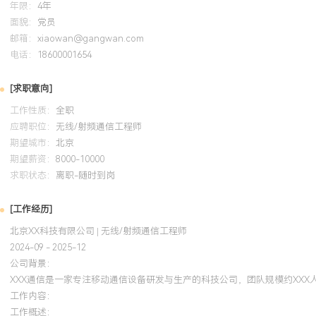
年限：
4年
面貌：
党员
邮箱：
xiaowan@gangwan.com
电话：
18600001654
[求职意向]
工作性质：
全职
应聘职位：
无线/射频通信工程师
期望城市：
北京
期望薪资：
8000-10000
求职状态：
离职-随时到岗
[工作经历]
北京XX科技有限公司 | 无线/射频通信工程师
2024-09 - 2025-12
公司背景：
XXX通信是一家专注移动通信设备研发与生产的科技公司，团队规模约XX
工作内容：
工作概述：