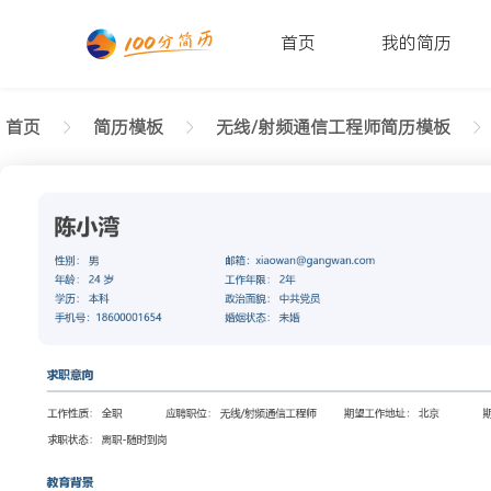
首页
我的简历
首页
简历模板
无线/射频通信工程师简历模板
返回样式图
正在查看应届生无线/射频通信工程师整洁简历模板文
陈小湾
性别: 男
年龄: 26
学历: 本科
婚姻状态: 未婚
工作年限: 4年
政治面貌: 党
邮箱: xiaowan@gangwan.com
电话号码: 18600001654
求职意向