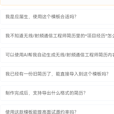
X.X dB，满足设计目标。
2.支持完成整机XXX项指标的全面测试，协助将整机传导发射功率波
我是应届生，使用这个模板合适吗？
X.X dB优化至±
X.X dB以内，推动产品一次性通过内部验收。
我不知道无线/射频通信工程师简历里的“项目经历”
教育背景
2020-09
-
2024-07
重庆邮电大学
可以使用AI帮我自动生成无线/射频通信工程师简历内
GPA X.XX/X.X（专业前XX%），主修电磁场与微波技术、通信原
课程，熟练掌握矢量网络分析仪、频谱分析仪的基本操作。课程设计中完
微带天线仿真与制作项目，使用HFSS软件进行建模优化，实测带宽
我已经有一份旧简历了，能直接导入到这个模板吗？
自我评价
制作完成后，支持导出什么格式的简历？
技术基础：具备通信工程专业背景，系统学习射频电路与电磁场理论
心器件与指标，能独立完成电路焊接、基础调试与常规测试，将课程
开发，调试效率在实习期提升XXX%。项目实践：作为项目成员参与
使用这款模板能提高面试邀约率吗？