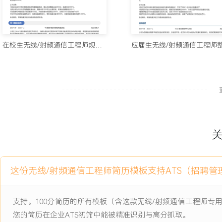
项目经历
在校生无线/射频通信工程师规整简历模板
2024-09
-
2025-12
5G小基站射频单元研发
公司为拓展室内覆盖市场而启动的研发项目，目标是开发一款支持3.5
频单元。项目初期面临PCB板材选择不当导致插损过大、滤波器带外
以及散热设计薄弱导致功放芯片在高温下指标恶化等技术挑战，需要
计、板级调试与整机指标测试以满足运营商入网标准。
项目职责：
1.功能开发：负责射频收发链路中滤波器和低噪声放大模块的电路焊
网络分析仪验证S参数是否满足仿真预期。
2.测试支持：参与整机传导测试与辐射测试，操作综测仪测量整机的EV
这份无线/射频通信工程师简历模板支持ATS（招聘管
标，记录数据并协助分析未达标项的根因。
项目业绩：
支持。100分简历的所有模板（含这款无线/射频通信工程师
1.完成负责模块的XXX轮调试与优化，最终滤波器的带外抑制达到XX 
您的简历在企业ATS初筛中能被精准识别与高分抓取。
噪声系数优于