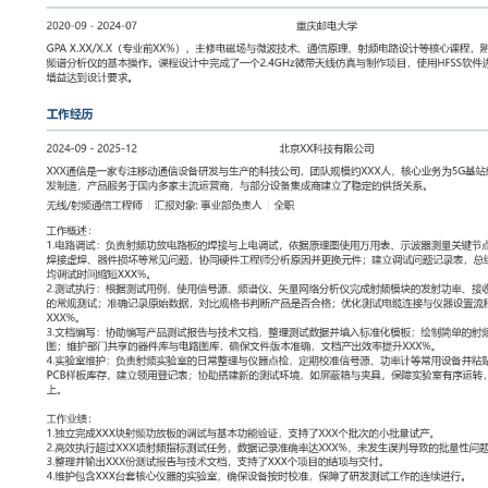
工作性质: 全职
应聘职位: 无线/射频通信工程师
期望工作地址: 北京
期望
求职状态: 离职-随时到岗
工作经历
2024-09
-
2025-12
北京XX科技有限公司
XXX通信是一家专注移动通信设备研发与生产的科技公司，团队规模
为5G基站射频模块与天线阵列的研发制造，产品服务于国内多家主
集成商建立了稳定的供货关系。
无线/射频通信工程师
汇报对象：部门总监
工作概述：
1.电路调试：负责射频功放电路板的焊接与上电调试，依据原理图使
量关键节点电压与波形；识别并定位焊接虚焊、器件损坏等常见问题
析原因并更换元件；建立调试问题记录表，总结典型故障模式，将单
XXX%。