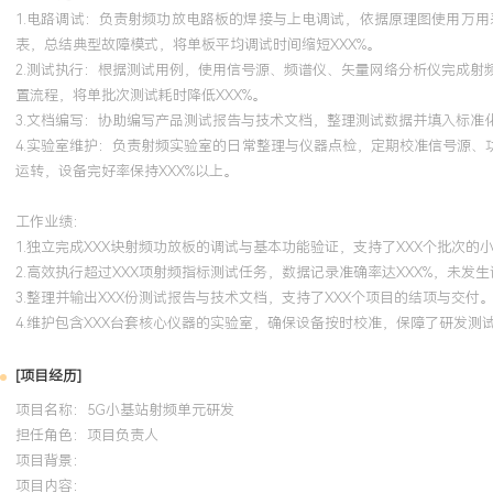
1.电路调试：负责射频功放电路板的焊接与上电调试，依据原理图使用万
表，总结典型故障模式，将单板平均调试时间缩短XXX%。
2.测试执行：根据测试用例，使用信号源、频谱仪、矢量网络分析仪完成
置流程，将单批次测试耗时降低XXX%。
3.文档编写：协助编写产品测试报告与技术文档，整理测试数据并填入标准
4.实验室维护：负责射频实验室的日常整理与仪器点检，定期校准信号源、
运转，设备完好率保持XXX%以上。
工作业绩：
1.独立完成XXX块射频功放板的调试与基本功能验证，支持了XXX个批次的
2.高效执行超过XXX项射频指标测试任务，数据记录准确率达XXX%，未发
3.整理并输出XXX份测试报告与技术文档，支持了XXX个项目的结项与交付
4.维护包含XXX台套核心仪器的实验室，确保设备按时校准，保障了研发测
[项目经历]
项目名称：5G小基站射频单元研发
担任角色：
项目负责人
项目背景：
项目内容：