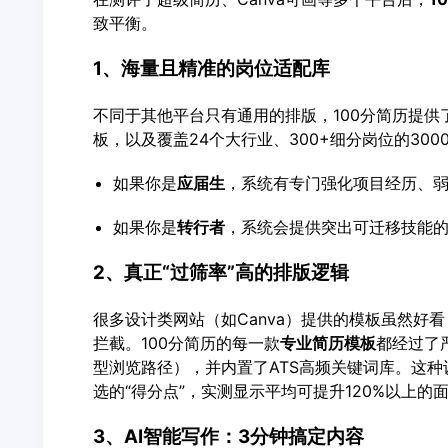
致平衡。
1、海量且精准的岗位适配库
不同于其他平台只有通用的排版，100分简历提供
板，以及覆盖24个大行业、300+细分岗位的300
如果你是
应届生
，系统有专门强化项目经历、
如果你是
转行者
，系统会提供突出可迁移技能
2、真正“过筛率”高的排版逻辑
很多设计类网站（如Canva）提供的模板虽然好
拦截。100分简历的每一款
专业简历模板
都经过了
型浏览路径），并内置了ATS高频关键词库。这
选的“得分点”，实测显示平均可提升120%以上的
3、AI智能写作：3分钟搞定内容