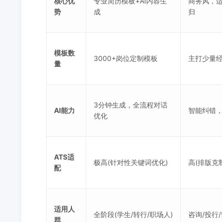
核心优
专业简历模板+AI内容生
商务风，适
势
成
归
模板数
3000+岗位定制模板
主打少量
量
3分钟生成，全流程对话
AI能力
智能纠错，
优化
ATS适
极高(针对性关键词优化)
高(排版克
配
适用人
全阶段(学生/转行/职场人)
咨询/投行
群