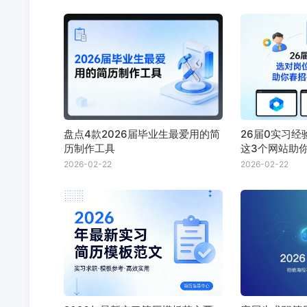
盘点4款2026届毕业生最爱用的简
26届0实习
历制作工具
这3个网站助
Offer
2026-02-22
2026-02-22