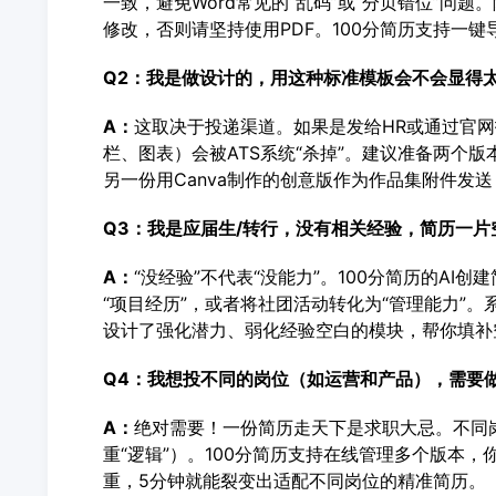
一致，避免Word常见的“乱码”或“分页错位”问
修改，否则请坚持使用PDF。100分简历支持一键
Q2：我是做设计的，用这种标准模板会不会显得
A：
这取决于投递渠道。如果是发给HR或通过官
栏、图表）会被ATS系统“杀掉”。建议准备两个版
另一份用Canva制作的创意版作为作品集附件发
Q3：我是应届生/转行，没有相关经验，简历一片
A：
“没经验”不代表“没能力”。100分简历的AI
“项目经历”，或者将社团活动转化为“管理能力”。
设计了强化潜力、弱化经验空白的模块，帮你填补
Q4：我想投不同的岗位（如运营和产品），需要
A：
绝对需要！一份简历走天下是求职大忌。不同岗
重“逻辑”）。100分简历支持在线管理多个版本
重，5分钟就能裂变出适配不同岗位的精准简历。