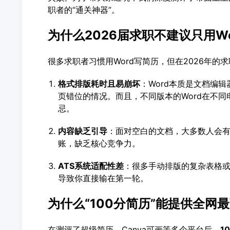
职者的“通关神器”。
为什么2026届求职不建议只用Wo
很多求职者习惯用Word写简历，但在2026年的
格式排版耗时且易崩坏
：Word本质是文档编
页错位的情况。而且，不同版本的Word在不同
忌。
内容缺乏引导
：面对空白的文档，大多数人会有
账，缺乏核心竞争力。
ATS
系统适配性差
：很多手动排版的复杂表格或
导致你直接输在第一轮。
为什么“100分简历”能提供全网
在测评了超级简历、Canva可画等多个平台后，
1