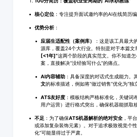
100分简历：覆盖职业全周期的“AI求职教练”
核心定位
：专注提升面试邀约率的AI在线简历
优势分析
：
应届生适配性（案例库）
：这是该工具最大
源库，覆盖24个大行业。特别是对于本篇文
[<1年]”
这两个阶段的真实范文。你不知道怎
案，直接解决“没经验写什么”的痛点。
AI内容辅助
：具备深度的对话式生成能力。其
文
的标准描述，例如将“做过销售”优化为“独
ATS
友好度
：模板结构严格标准化，关键词布
用户运营）进行格式突出，确保机器能抓取
不足
：为了确保
ATS
机器解析的绝对安全
，平台
或添加复杂装饰元素）。对于追求极致视觉个性
化”可能显得过于严肃。