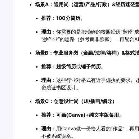
场景A：通用岗（运营/产品/行政）&经历迷茫
推荐
：
100分简历
。
理由
：你需要的是把琐碎的校园经历“翻译”成
“抄作业”的思路（参考而非照搬），再配合
场景B：专业服务岗（金融/法律/咨询）&格式
推荐
：
超级简历
或
锤子简历
。
理由
：这些行业对格式有近乎偏执的要求。
资质证书区设计。
场景C：创意设计岗（
UI
/插画/编导）
推荐
：
可画(Canva)
+
纯文本版备用
。
理由
：用Canva做一份给人看的“作品”，再
不被系统误杀。