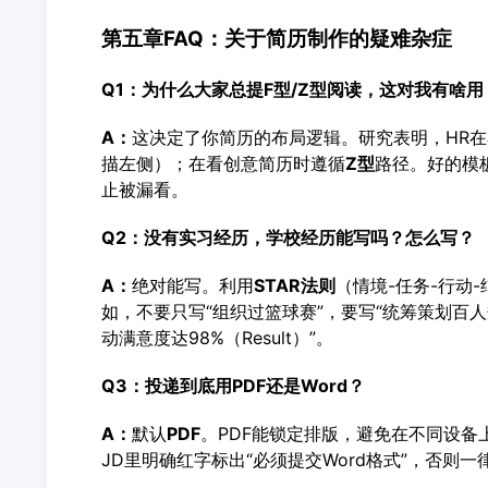
第五章FAQ：关于简历制作的疑难杂症
Q1：为什么大家总提F型/Z型阅读，这对我有啥用
A：
这决定了你简历的布局逻辑。研究表明，HR
描左侧）；在看创意简历时遵循
Z型
路径。好的模
止被漏看。
Q2：没有实习经历，学校经历能写吗？怎么写？
A：
绝对能写。利用
STAR法则
（情境-任务-行动
如，不要只写“组织过篮球赛”，要写“统筹策划百人规
动满意度达98%（Result）”。
Q3：投递到底用PDF还是Word？
A：
默认
PDF
。PDF能锁定排版，避免在不同设备上
JD里明确红字标出“必须提交Word格式”，否则一