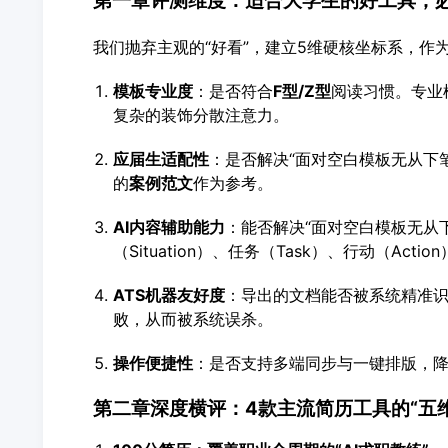
第一章评测维度：适合大学生的好工具，
我们抛弃主观的“好看”，建立5维硬核坐标系，作
模板专业度
：是否符合
F型/Z型
阅读习惯。专业
复杂的装饰分散注意力。
应届生适配性
：是否解决“面对空白模板无从下
的
案例范文
作为参考。
AI内容辅助能力
：能否解决“面对空白模板无从下
（Situation）、任务（Task）、行动（Acti
ATS
机器友好度
：导出的文档能否被系统精准
败，从而被系统误杀。
操作便捷性
：是否支持多端同步与一键排版，
第二章深度横评：4款主流简历工具的“五