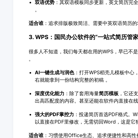
双语优势
：其双语模板同步更新，英文简历完
。
适合谁
：追求排版极致简洁、需要中英双语简历的
3. WPS：国民办公软件的“一站式简历管家
很多人不知道，我们每天都在用的WPS，早已不是
。
AI一键生成与润色
：打开WPS稻壳儿模板中心，
右就能拿到一份结构完整的初稿 。
深度优化能力
：除了套用海量
简历模板
，它还支
出高匹配度的内容。甚至还能在软件内直接在线
强大的PDF掌控力
：投递简历首选PDF格式。W
以直接在PDF里修改，无需切回Word，这是它
适合谁
：习惯使用Office生态、追求便捷性和高