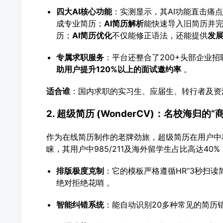
四大AI核心功能
：实测显示，其AI功能直击痛
成专业简历；
AI简历解析
能快速导入旧简历并
历；
AI简历优化
不仅能修正语法，还能提供
发
专属求职服务
：平台还整合了200+头部企业招
助用户提升120%以上的面试邀约率
。
适合谁
：国内求职的实习生、应届生、转行者及资
2. 超级简历 (WonderCV)：名校海归的“
作为在线简历制作的老牌劲旅，超级简历在用户中
睐，其用户中985/211及海外留学生占比高达40%
排版极度克制
：它的模板严格遵循HR“3秒扫读
绝对拒绝花哨 。
智能纠错系统
：能自动识别20多种常见的简历