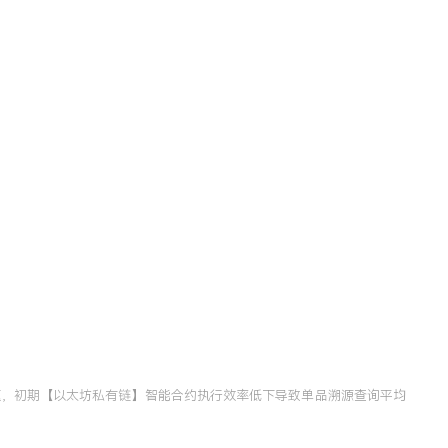
题，初期【以太坊私有链】智能合约执行效率低下导致单品溯源查询平均