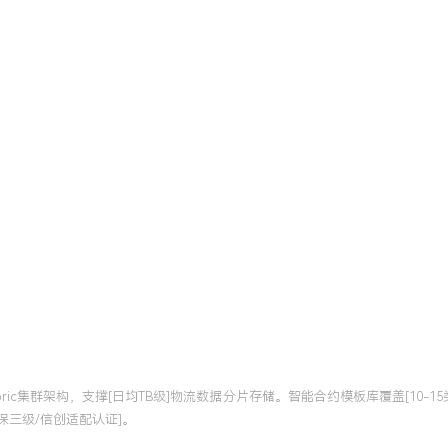
ric集群架构，支撑[日均TB级]物流数据分片存储。智能合约模板库覆盖[10-15类
[等保三级/信创适配认证]。