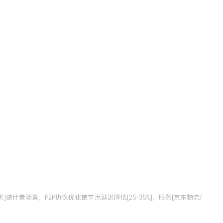
]碳计量场景，P2P协议优化使节点延迟降低[25-35%]，服务[京东物流/