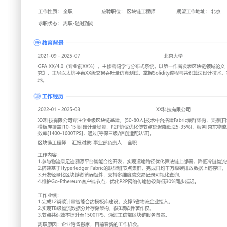
工作性质: 全职
应聘职位: 区块链工程师
期望工作地址: 北京
期望
求职状态: 离职-随时到岗
工作经历
2022-01
-
2025-03
XX科技有限公司
XX科技有限公司专注企业级区块链基建，[50-80人]技术中台搭
[日均TB级]物流数据分片存储。智能合约模板库覆盖[10-15类
使节点延迟降低[25-35%]，服务[京东物流/国家能源集团]等[2
[1400-1600TPS]，通过[等保三级/信创适配认证]。
区块链工程师
汇报对象：部门总监
工作内容：
1.参与物流碳足迹溯源平台智能合约开发，实现运输路径优化
流空载率18%。
2.搭建基于Hyperledger Fabric的联盟链节点集群，完