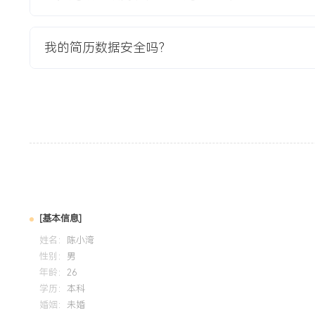
2024-01
-
2025-01
岗湾培训
我的简历数据安全吗？
精通分布式账本架构与链码智能合约开发，掌握高并发交易处
网络吞吐量从每秒XX笔提升至XX笔，实现企业级应用高效稳
[基本信息]
姓名：
陈小湾
性别：
男
年龄：
26
学历：
本科
婚姻：
未婚