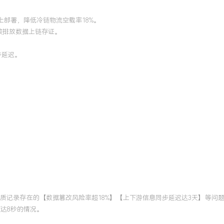
上部署，降低冷链物流空载率18%。
万级碳排放数据上链存证。
。
同步延迟。
质记录存在的【数据篡改风险率超18%】【上下游信息同步延迟达3天】等问
高达8秒的情况。