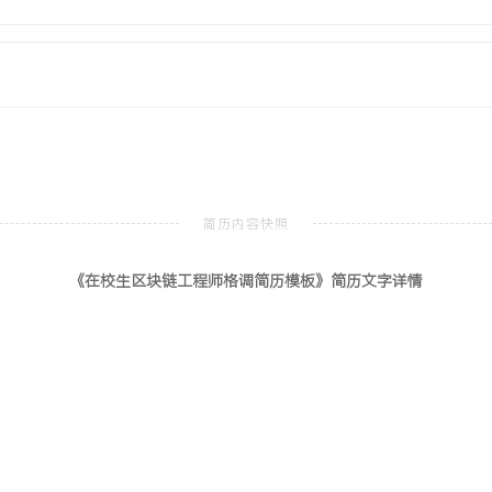
Hyperledger Fabric认证工程
师
北京
理优化技术，成功将区块链
定运行。
《在校生区块链工程师格调简历模板》简历文字详情