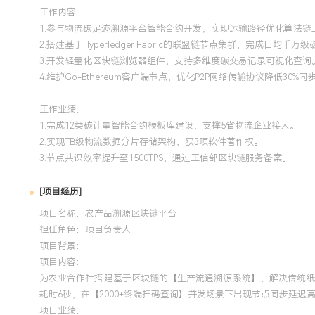
工作内容：
1.参与物流碳足迹溯源平台智能合约开发，实现运输路径优化算法链
2.搭建基于Hyperledger Fabric的联盟链节点集群，完成日均千
3.开发轻量化区块链浏览器组件，支持多维度碳交易记录可视化查询
4.维护Go-Ethereum客户端节点，优化P2P网络传输协议降低30%
工作业绩：
1.完成12类碳计量智能合约模板库建设，支撑5省物流企业接入。
2.实现TB级物流数据分片存储架构，获3项软件著作权。
3.节点共识效率提升至1500TPS，通过工信部区块链服务备案。
[项目经历]
项目名称：农产品溯源区块链平台
担任角色：
项目负责人
项目背景：
项目内容：
为农业合作社搭建基于区块链的【生产流通溯源系统】，解决传统纸
耗时6秒，在【2000+终端扫码查询】并发场景下出现节点同步延迟
项目业绩：