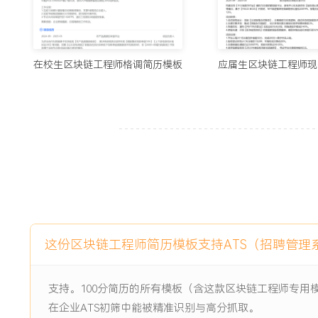
项目职责：
1.智能合约开发：实现【生产批次上链+流通节点签名验证】核心功
件日志】优化数据检索，关键节点信息查询速度提升3倍。
在校生区块链工程师格调简历模板
应届生区块链工程师现
2.数据上链优化：设计【批量数据压缩算法】，通过IPFS存
秒压缩至1.2秒。
3.节点部署：搭建【Hyperledger Besu】区块链网络，配
降低60%。
4.测试验证：编写【Truffle自动化测试脚本】，覆盖85%
复12处逻辑漏洞。
项目业绩：
1.系统日均处理10万+农产品溯源请求，数据不可篡改率达10
2.扫码查询响应时间稳定在800ms内，消费者信任度调研得分
3.区块链存储成本降低55%，成功接入8个省域农产品集散中
这份区块链工程师简历模板支持ATS（招聘管理
4.推动获得农业农村部【数字乡村创新应用示范项目】认证。
支持。100分简历的所有模板（含这款区块链工程师专用
教育背景
在企业ATS初筛中能被精准识别与高分抓取。