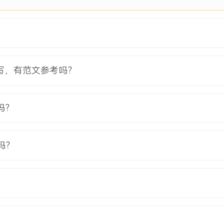
计算机科学与技术
本科
以第一作者发表区块链领域论文
XX级交易吞吐量仿真测试，
高并发处理方案落地。
写，有范文参考吗？
，掌握Solidity、Go
吗？
链底层原理与安全最佳实践，
yperledger等主流平
单元测试提升系统可靠性，
吗？
进，参与开源社区贡献，通过
解决能力。 个人特点：学习
块链入门认证，英语基础良