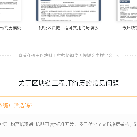
10个值得试
100分简历官方
能，采用【Solidity事
代简历模板
初级区块链工程师实用简历模板
中级区块
储辅助将单品数据上链耗时从4
8款AI简
100分简历官方
置轻节点模式使终端APP内存占用
查看在校生区块链工程师格调简历模板文字版全文
从模板到A
的智能合约边界条件，发现并修
100分简历官方
关于区块链工程师简历的常见问题
一份让HR
0%。
提升45%。
100分简历官方
心。
系统）筛选吗？
模板）均严格遵循“机器可读”标准开发。我们优化了文档底层架构