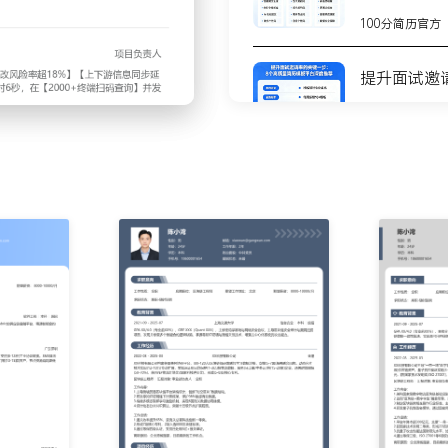
100分简历官方
化查询。
30%同步延迟。
提升面试邀
100分简历官方
入。
8个高质量
。
测
100分简历官方
不会写简历
步
100分简历官方
项目负责人
传统纸质记录存在的【数据
你的简历为
初期【以太坊私有链】智能合
100分简历官方
终端扫码查询】并发场景下出