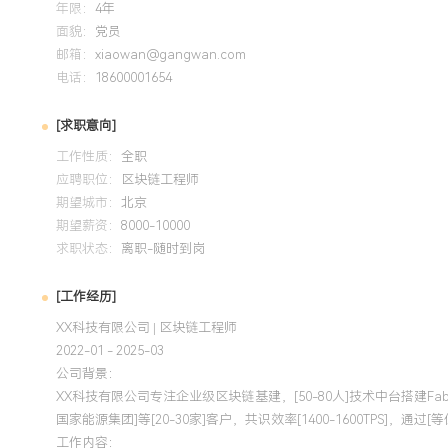
年限：
4年
面貌：
党员
邮箱：
xiaowan@gangwan.com
电话：
18600001654
[求职意向]
工作性质：
全职
应聘职位：
区块链工程师
期望城市：
北京
期望薪资：
8000-10000
求职状态：
离职-随时到岗
[工作经历]
XX科技有限公司 | 区块链工程师
2022-01 - 2025-03
公司背景：
XX科技有限公司专注企业级区块链基建，[50-80人]技术中台搭建Fab
国家能源集团]等[20-30家]客户，共识效率[1400-1600TPS]，通过
工作内容：