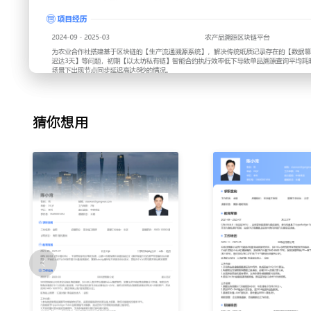
证。
3.开发轻量化区块链浏览器组件，支持多维度碳交易记录可视
4.维护Go-Ethereum客户端节点，优化P2P网络传输协议降低
工作业绩：
1.完成12类碳计量智能合约模板库建设，支撑5省物流企业接
2.实现TB级物流数据分片存储架构，获3项软件著作权。
猜你想用
3.节点共识效率提升至1500TPS，通过工信部区块链服务备案
离职原因：企业跨省搬家，目前看新的工作机会。
项目经历
2024-09
-
2025-03
农产品溯源区块链平台
为农业合作社搭建基于区块链的【生产流通溯源系统】，解决
篡改风险率超18%】【上下游信息同步延迟达3天】等问题，
约执行效率低下导致单品溯源查询平均耗时6秒，在【2000+
现节点同步延迟高达8秒的情况。