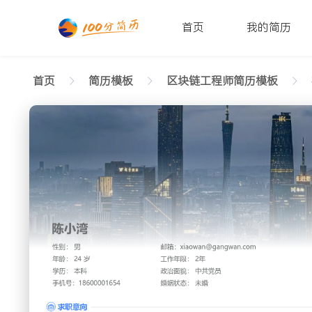
首页
我的简历
首页
简历模板
区块链工程师简历模板
返回样式图
正在查看在校生区块链工程师格调简历模板文字
陈小湾
性别: 男
年龄: 26
学历: 本科
婚姻状态: 未婚
工作年限: 4年
政治面
邮箱: xiaowan@gangwan.com
电话号码: 18600001654
求职意向