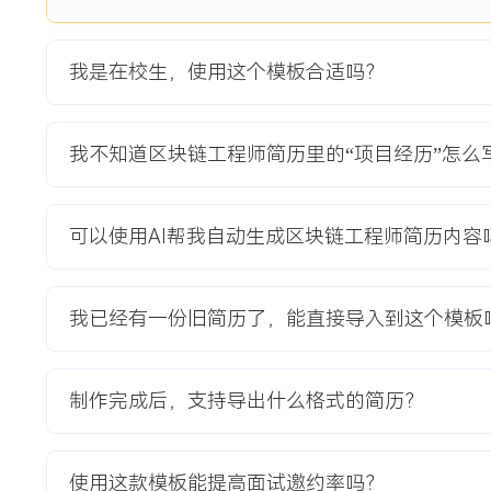
2021-09
-
2025-07
北京大学
GPA XX/4.0（专业前XX%），主修密码学与分布式系统，
我是在校生，使用这个模板合适吗？
《基于智能合约的资产交易模型优化研究》，主导以太坊平台
掌握Solidity编程与共识算法设计技术，实现去中心化应用
我不知道区块链工程师简历里的“项目经历”怎么
自我评价
工作背景：X年区块链开发经验，聚焦智能合约与分布式系统后端开发
可以使用AI帮我自动生成区块链工程师简历内容
等核心语言，参与多个DeFi及NFT项目模块实现，理解区块
积累跨链技术集成与测试部署流程经验。 技术基础：熟悉以太坊、H
台架构，能够编写高效安全的智能合约代码，通过代码审查与
我已经有一份旧简历了，能直接导入到这个模板
协助团队优化开发流程。 学习成长：主动跟进区块链技术演
项目实践深化对共识算法与加密机制的理解，培养问题定位与
能力强，逻辑思维清晰，具备团队协作意识与适应性，持有区
制作完成后，支持导出什么格式的简历？
好，致力于在快节奏环境中持续提升技术深度。
使用这款模板能提高面试邀约率吗？
培训经历