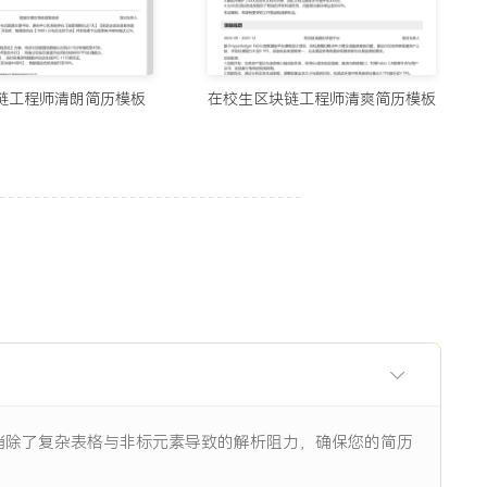
用的制作简历网站与在线简历工具推荐（2026）
5678阅读
链工程师清朗简历模板
在校生区块链工程师清爽简历模板
历生成工具实测：从智能制作到优化，国内外精选推荐
11938阅读
I辅助：八个值得尝试的简历制作平台
11844阅读
眼前一亮的简历：8个值得收藏的简历制作网站
9484阅读
，消除了复杂表格与非标元素导致的解析阻力，确保您的简历