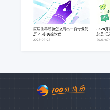
应届生零经验怎么写出一份专业简
Java
历？5步实操教程
总是“已
进方案
2026-07-23
2026-07