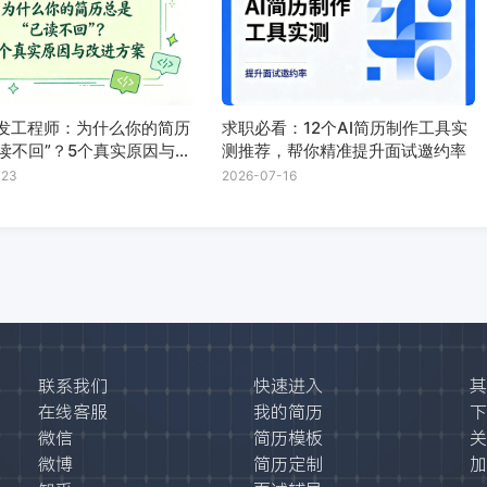
开发工程师：为什么你的简历
求职必看：12个AI简历制作工具实
读不回”？5个真实原因与改
测推荐，帮你精准提升面试邀约率
-23
2026-07-16
联系我们
快速进入
其
在线客服
我的简历
下
微信
简历模板
关
微博
简历定制
加