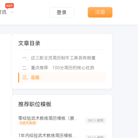
资讯
注册
登录
文章目录
一、这三款主流简历制作工具各有侧重
二、重点推荐：100分简历的核心优势
三、总结
推荐职位模板
零经验武术教练简历模板（展示排版）
582人使用
#武术教练
1年内经验武术教练简历模板（格局款）
561人使用