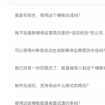
项目业绩：
1.在X个月内将公众号粉丝数从XXX人增长至XXX人，增长幅度
我是在校生，使用这个模板合适吗？
2.通过固定栏目运营，用户平均阅读完成率从XXX%提升至XX
XXX条。
3.策划的两次线上抽奖活动，平均单次活动新增关注XXX人，
我不知道新媒体运营简历里的“项目经历”怎么写
教育背景
可以使用AI帮我自动生成新媒体运营简历内容吗
2020-09
-
2024-07
河北大学
GPA X.XX/X.X（专业前XX%），主修新闻编辑、传播学理
基础图片处理与海报设计，掌握剪映进行短视频剪辑。参与校
我已经有一份旧简历了，能直接导入到这个模板
团队微信公众号的日常内容采编与排版，独立完成毕业季专题
XXX。
制作完成后，支持导出什么格式的简历？
自我评价
内容创作：具备从选题策划到文案撰写的完整内容生产能力，
使用这款模板能提高面试邀约率吗？