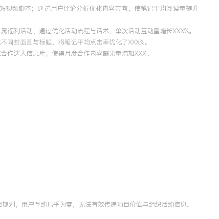
与短视频脚本；通过用户评论分析优化内容方向，使笔记平均阅读量提升
属福利活动，通过优化活动流程与话术，单次活动互动量增长XXX%。
不同封面图与标题，将笔记平均点击率优化了XXX%。
合作达人信息库，使得月度合作内容曝光量增加XXX。
目规划，用户互动几乎为零，无法有效传递项目价值与组织活动信息。