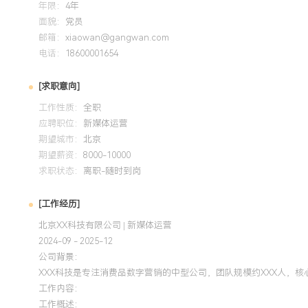
年限：
4年
面貌：
党员
邮箱：
xiaowan@gangwan.com
电话：
18600001654
[求职意向]
工作性质：
全职
应聘职位：
新媒体运营
期望城市：
北京
期望薪资：
8000-10000
求职状态：
离职-随时到岗
[工作经历]
北京XX科技有限公司 | 新媒体运营
2024-09 - 2025-12
公司背景：
XXX科技是专注消费品数字营销的中型公司，团队规模约XXX人，
工作内容：
工作概述：