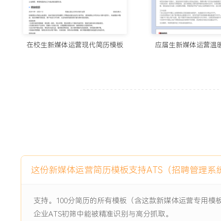
项目经历
在校生新媒体运营现代简历模板
应届生新媒体运营温
2024-09
-
2025-12
校园公益公众号从0到1运营
校级团队主导的公益项目，旨在为校内学生提供二手物品交换
公众号关注人数不足百人，内容更新不稳定，缺乏明确栏目规
法有效传递项目价值与组织活动信息。
项目职责：
1.负责内容体系搭建：规划周一资讯、周三好物、周五故事三
标准与排版规范。
2.协调内容生产与发布：组建X人内容小组，分配撰稿与排版
布。
这份新媒体运营简历模板支持ATS（招聘管理系
3.设计用户增长活动：策划关注送礼品、留言抽奖等活动，设
校园社群扩散。
4.复盘运营数据：每周分析后台用户增长、内容阅读、菜单点
支持。100分简历的所有模板（含这款新媒体运营专用模
容选题与活动形式。
企业ATS初筛中能被精准识别与高分抓取。