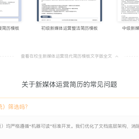
10个值得试
100分简历官方
暖简历模板
初级新媒体运营整洁简历模板
中级新
项目负责人
8款AI简
100分简历官方
与知识分享平台，项目初期
划，用户互动几乎为零，无
查看在校生新媒体运营现代简历模板文字版全文
从模板到A
100分简历官方
个固定内容栏目，制定内容
关于新媒体运营简历的常见问题
一份让HR
任务，确保每周三次按时发
100分简历官方
统）筛选吗？
计宣传海报与活动规则，在
击等数据，基于数据调整内
板）均严格遵循“机器可读”标准开发。我们优化了文档底层架构，