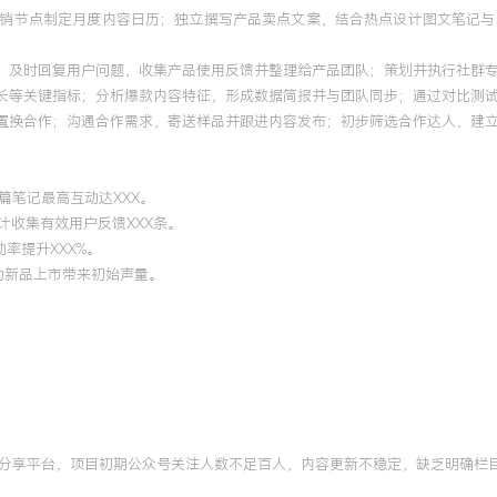
营销节点制定月度内容日历；独立撰写产品卖点文案，结合热点设计图文笔记
；及时回复用户问题，收集产品使用反馈并整理给产品团队；策划并执行社群专
长等关键指标；分析爆款内容特征，形成数据简报并与团队同步；通过对比测试
品置换合作；沟通合作需求，寄送样品并跟进内容发布；初步筛选合作达人，建立
单篇笔记最高互动达XXX。
计收集有效用户反馈XXX条。
率提升XXX%。
，为新品上市带来初始声量。
分享平台，项目初期公众号关注人数不足百人，内容更新不稳定，缺乏明确栏