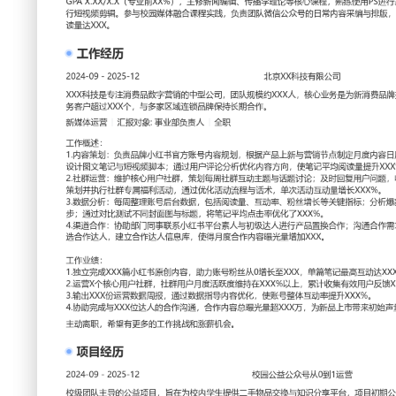
工作性质: 全职
应聘职位: 新媒体运营
期望工作地址: 北京
期望薪资
求职状态: 离职-随时到岗
工作经历
2024-09
-
2025-12
北京XX科技有限公司
XXX科技是专注消费品数字营销的中型公司，团队规模约XX
牌提供线上整合营销与私域运营服务，服务客户超过XXX个，
期合作。
新媒体运营
汇报对象：部门总监
工作概述：
1.内容策划：负责品牌小红书官方账号内容规划，根据产品上
日历；独立撰写产品卖点文案，结合热点设计图文笔记与短视
优化内容方向，使笔记平均阅读量提升XXX%。
2.社群运营：维护核心用户社群，策划每周社群互动主题与话