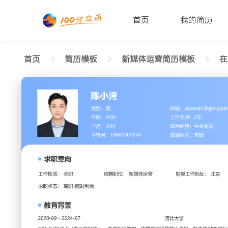
首页
我的简历
首页
简历模板
新媒体运营简历模板
在
返回样式图
正在查看在校生新媒体运营现代简历模板文字版
陈小湾
性别: 男
年龄: 26
学历: 本科
婚姻状态: 未婚
工作年限: 4年
政治面
邮箱: xiaowan@gangwan.com
电话号码: 18600001654
求职意向