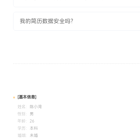
负责栏目规划与内容更新，实现粉丝量增长XXX%，证明了对
握能力。数据分析：能通过后台数据监控内容表现，利用基础
向，将账号平均互动率提升XXX%，展现了以数据驱动运营决
我的简历数据安全吗？
对新事物保持好奇与学习热情，能快速适应多任务环境，具备
队项目中能主动承担责任推动项目进度。
培训经历
2024-09
-
2025-12
岗湾培训中心
系统学习新媒体平台运营规则、内容策划方法与数据分析基础
众号项目，通过优化内容排期与互动活动设计，有效提升了账
效果。
[基本信息]
姓名：
陈小湾
性别：
男
年龄：
26
学历：
本科
婚姻：
未婚