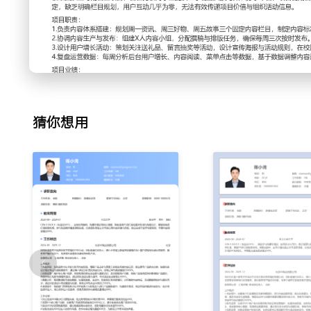
题，收集产品使用反馈并整理给产品团队；策划并执行社群专
流程与话术，单次活动互动量增长XXX%。
3.数据分析：每周整理账号后台数据，包括阅读量、互动率、
爆款内容特征，形成数据简报并与团队同步；通过对比测试不
均点击率优化了XXX%。
4.渠道合作：协助部门同事联系小红书平台素人与初级达人进
需求，寄送样品并跟进内容发布；初步筛选合作达人，建立合
猜你想用
作内容曝光量增加XXX。
工作业绩：
1.独立完成XXX篇小红书原创内容，助力账号粉丝从0增长至
XXX。
2.运营X个核心用户社群，社群用户月度活跃度维持在XXX%
XXX条。
3.输出XXX份运营数据周报，通过数据指导内容优化，使账号
4.协助完成与XXX位达人的合作沟通，合作内容总曝光量超X
声量。
主动离职，希望有更多的工作挑战和涨薪机会。