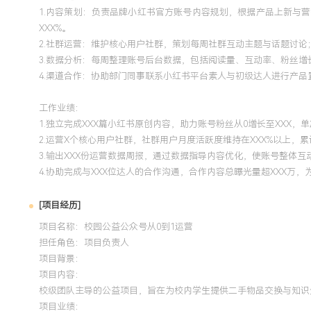
1.内容策划：负责品牌小红书官方账号内容规划，根据产品上新与
XXX%。
2.社群运营：维护核心用户社群，策划每周社群互动主题与话题讨论
3.数据分析：每周整理账号后台数据，包括阅读量、互动率、粉丝增
4.渠道合作：协助部门同事联系小红书平台素人与初级达人进行产
工作业绩：
1.独立完成XXX篇小红书原创内容，助力账号粉丝从0增长至XXX，
2.运营X个核心用户社群，社群用户月度活跃度维持在XXX%以上，累
3.输出XXX份运营数据周报，通过数据指导内容优化，使账号整体互动
4.协助完成与XXX位达人的合作沟通，合作内容总曝光量超XXX万
[项目经历]
项目名称：校园公益公众号从0到1运营
担任角色：
项目负责人
项目背景：
项目内容：
校级团队主导的公益项目，旨在为校内学生提供二手物品交换与知识
项目业绩：