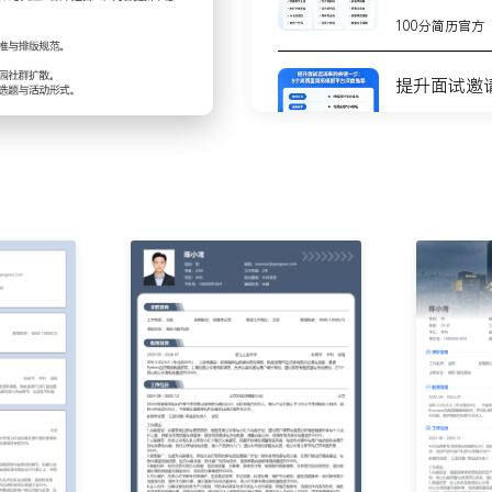
属福利活动，通过优化活动
100分简历官方
粉丝增长等关键指标；分析
提升面试邀
同封面图与标题，将笔记平
100分简历官方
行产品置换合作；沟通合作
作达人信息库，使得月度合
8个高质量
测
100分简历官方
XXX，单篇笔记最高互动达
不会写简历
步
以上，累计收集有效用户反馈
100分简历官方
整体互动率提升XXX%。
你的简历为
XX万，为新品上市带来初始
100分简历官方