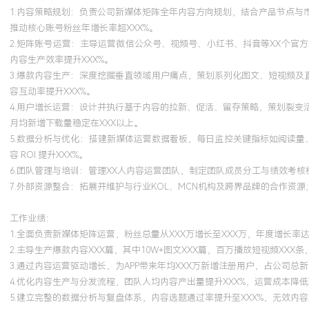
XXX%。所主导策划的整合营销战役获得行业奖项认可。
1.内容策略规划：负责公司新媒体矩阵全年内容方向规划，结合产品节点
推动核心账号粉丝年增长率超XXX%。
2.矩阵账号运营：主导运营微信公众号、视频号、小红书、抖音等XX个
内容生产效率提升XXX%。
3.爆款内容生产：深度挖掘垂直领域用户痛点，策划系列化图文、短视频及
容互动率提升XXX%。
4.用户增长运营：设计并执行基于内容的拉新、促活、留存策略，策划裂
月均新增下载量稳定在XXX以上。
5.数据分析与优化：搭建新媒体运营数据看板，每日监控关键指标如阅读量
容 ROI 提升XXX%。
6.团队管理与培训：管理XX人内容运营团队，制定团队成员分工与绩效考核标
7.外部资源整合：拓展并维护与行业KOL、MCN机构及跨界品牌的合作资
工作业绩：
1.全面负责新媒体矩阵运营，粉丝总量从XXX万增长至XXX万，年度增长率达
2.主导生产爆款内容XXX篇，其中10W+图文XXX篇，百万播放短视频XXX
3.通过内容运营驱动增长，为APP带来年均XXX万新增注册用户，占公司总新
4.优化内容生产与分发流程，团队人均内容产出量提升XXX%，运营成本降低X
5.建立完整的数据分析与复盘体系，内容选题通过率提升至XXX%，无效内容