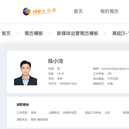
首页
我的简历
首页
简历模板
新媒体运营简历模板
高级[5-
返回样式图
正在查看高级新媒体运营学术简历模板文字版
陈小湾
性别: 男
年龄: 26
学历: 本科
婚姻状态: 未婚
工作年限: 4年
政治面貌: 党
邮箱: xiaowan@gangwan.com
电话号码: 18600001654
求职意向