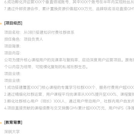
6.成功孵化并运营XXX个垂直领域账号，其中XXX个账号在半年内实现粉丝从
7.通过外部资源合作，累计置换资源价值超XXX万元，品牌联名活动直接GM
[项目经历]
项目名称：从0到1搭建知识付费社群体系
担任角色：
项目负责人
项目背景：
项目内容：
公司为提升核心课程用户的完课率与复购率，启动深度用户运营项目。原有
个以内容为纽带、可规模化复制的私域社群生态。
项目业绩：
项目业绩：
1.成功搭建覆盖XXX门核心课程的专属学习社群XXX个，服务付费用户超XX
2.通过精细化社群运营，用户课程平均完课率从XXX%提升至XXX%，课程复购
3.孵化社群核心用户（班长）XXX人，通过用户带动用户，社群内用户自发
4.项目直接贡献的课程续费与交叉销售GMV累计超XXX万元，用户NPS（净
[教育背景]
深圳大学