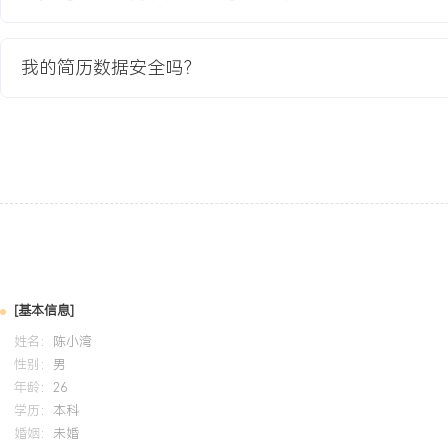
1.成功搭建覆盖XXX门核心课程的专属学习社群XXX个，服务付费用
课程用户入群率达到XXX%。
我的简历数据安全吗？
2.通过精细化社群运营，用户课程平均完课率从XXX%提升至XXX%
XXX%。
3.孵化社群核心用户（班长）XXX人，通过用户带动用户，社群内用
达XXX%，极大丰富了运营素材。
4.项目直接贡献的课程续费与交叉销售GMV累计超XXX万元，用户N
XXX分。
教育背景
2020-09
-
2024-07
深圳大学
[基本信息]
GPA X.XX/4.0（专业前XX%），主修消费者行为学、品牌管理与
姓名：
陈小湾
练运用Python进行基础数据分析，精通Tableau数据可视化工具。主
性别：
男
交媒体内容效果分析》课程项目，独立完成数据爬取、清洗、分析与
年龄：
26
优化建议被模拟客户采纳。
学历：
本科
婚姻：
未婚