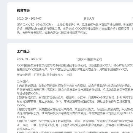
工作性质: 全职
应聘职位: 新媒体运营
期望工作地址: 北京
期望薪资: 800
求职状态: 离职-随时到岗
工作经历
2024-09
-
2025-12
北京XX科技有限公司
XXX科技是专注于数字阅读与知识付费领域的平台型公司，团队规模
为XXX读书APP及系列课程，服务超过XXX万注册用户，与XXX家出
合作，月均营收规模超XXX万。
新媒体运营
汇报对象：部门总监
工作概述：
1.内容策略规划：负责公司新媒体矩阵全年内容方向规划，结合产品
季度、月度选题日历；通过用户调研与竞品分析拆解内容指标，建立
分配机制，持续复盘数据指导策略迭代，推动核心账号粉丝年增长率超
2.矩阵账号运营：主导运营微信公众号、视频号、小红书、抖音等X