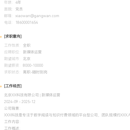
年限：
4年
自我评价
面貌：
党员
邮箱：
xiaowan@gangwan.com
专业背景：拥有X年新媒体与内容运营经验，专注知识付费与数字阅读
电话：
18600001654
搭建账号矩阵、孵化爆款IP及规模化用户增长的能力，年度管理内容预
运营矩阵粉丝超XXX万。体系化建设：擅长构建可复用的内容生产与
[求职意向]
制定标准流程与数据模型，将团队人效提升XXX%，内容质量稳定性提
工作性质：
全职
动：具备强数据思维，通过搭建数据分析模型指导内容策略与投放优
应聘职位：
新媒体运营
效率提升XXX%，并推动产品功能迭代XXX次。资源整合：具备丰富
期望城市：
北京
擅长策划跨界联名与资源置换，年度内整合外部资源价值超XXX万，
期望薪资：
8000-10000
个人特质：结果导向，逻辑清晰，具备出色的项目推动与团队管理能
求职状态：
离职-随时到岗
的业务环境，持续为业务增长贡献可衡量的价值。
[工作经历]
培训经历
北京XX科技有限公司 | 新媒体运营
2024-09 - 2025-12
2024-09
-
2025-12
岗湾培训中心
公司背景：
XXX科技是专注于数字阅读与知识付费领域的平台型公司，团队规模约XXX人
系统学习数字营销战略框架与前沿实践，将STP理论、内容营销漏斗
工作内容：
作，优化了公司新媒体用户转化路径，使得从内容曝光到付费转化的
工作概述：