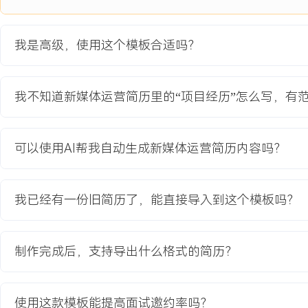
2024-09
-
2025-12
从0到1搭建知识付费社群体系
公司为提升核心课程用户的完课率与复购率，启动深度用户运营项目
我是高级，使用这个模板合适吗？
个微信群，缺乏系统化管理与持续价值供给，用户活跃度低，付费转
价值课程用户的LTV未达预期，需构建一个以内容为纽带、可规模化
态。
我不知道新媒体运营简历里的“项目经历”怎么写，有
项目职责：
1.体系设计：主导社群运营体系从0到1的顶层设计，规划社群定位
及生命周期管理路径，产出完整的SOP手册与执行日历。
可以使用AI帮我自动生成新媒体运营简历内容吗？
2.内容策划：策划社群专属的【每日一听】、【大咖周课】、【主题
动，结合课程进度设计互动话题与学习任务，确保用户持续获得价值
3.流程搭建：协调产品与技术团队，打通用户从购课到自动入群的全
我已经有一份旧简历了，能直接导入到这个模板吗？
业微信的社群管理工具链，实现用户标签自动化与消息精准触达。
4.团队赋能：组建并培训首批XXX名社群班长，制定班长招募、管理
群核心用户运营体系，保障基础运营动作的标准化执行。
制作完成后，支持导出什么格式的简历？
5.数据监控：建立社群健康度数据看板，关键指标涵盖入群率、发言
化率等，通过周度复盘持续迭代运营策略。
使用这款模板能提高面试邀约率吗？
项目业绩：