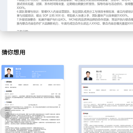
同平台特性制定差异化的内容形式与发布节奏；建立从选题、创作、
流程，通过团队协作与工具化管理，将内容生产效率提升XXX%。
3.爆款内容生产：深度挖掘垂直领域用户痛点，策划系列化图文、短
用热点结合、故事化叙事等方法提升内容吸引力，建立内容模版库与
单篇爆款内容平均引流新用户XXX人，内容互动率提升XXX%。
4.用户增长运营：设计并执行基于内容的拉新、促活、留存策略，策
营方案；通过引导用户完成关注、互动、下载、付费等关键行为，打
猜你想用
转化的路径，使得通过新媒体渠道带来的月均新增下载量稳定在XXX
5.数据分析与优化：搭建新媒体运营数据看板，每日监控关键指标如
化率、粉丝增长等；通过A/B测试优化标题、封面、发布时间等变量
报告，指导内容与活动优化，使得整体内容 ROI 提升XXX%。
6.团队管理与培训：管理XX人内容运营团队，制定团队成员分工与
部培训体系，定期组织案例分享与技能培训，输出 SOP 文档 XXX 
手，团队整体产出效率提升XXX%。
7.外部资源整合：拓展并维护与行业KOL、MCN机构及跨界品牌的
联合推广活动，通过资源互换与联合内容创作扩大品牌影响力，年度
XXX位，联合内容总曝光量超XXX万。