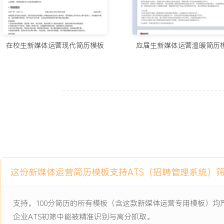
工作业绩：
1.全面负责新媒体矩阵运营，粉丝总量从XXX万增长至XXX万，年度增
2.主导生产爆款内容XXX篇，其中10W+图文XXX篇，百万播放短视
高观看人数XXX万。
在校生新媒体运营现代简历模板
应届生新媒体运营温暖简历
3.通过内容运营驱动增长，为APP带来年均XXX万新增注册用户，占
XXX%。
4.优化内容生产与分发流程，团队人均内容产出量提升XXX%，运营成
5.建立完整的数据分析与复盘体系，内容选题通过率提升至XXX%，
XXX%。
6.成功孵化并运营XXX个垂直领域账号，其中XXX个账号在半年内实现
突破。
7.通过外部资源合作，累计置换资源价值超XXX万元，品牌联名活动直
元。
这份新媒体运营简历模板支持ATS（招聘管理系统）
主动离职，希望有更多的工作挑战和涨薪机会。
支持。100分简历的所有模板（含这款新媒体运营专用模板）
项目经历
企业ATS初筛中能被精准识别与高分抓取。