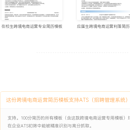
主动离职，希望有更多的工作挑战和涨薪机会。
项目经历
在校生跨境电商运营专业简历模板
应届生跨境电商运营利落简历
2024-09
-
2025-12
校园跨境电商推广项目
校创新创业实践项目，模拟运营一个面向北美市场的饰品独立站，项
量匮乏、社交媒体粉丝基数为零、支付与物流流程不熟悉等问题，网
XXX，且无真实成交订单，项目目标是在三个月内完成从零到一的冷
单。
项目职责：
1.市场分析与选品：负责目标市场趋势与竞品调研，利用谷歌趋势与
素；最终选定手工编织饰品作为主营品类，并确定XXX款首发产品。
这份跨境电商运营简历模板支持ATS（招聘管理系统
2.独立站搭建与基础运营：使用Shopify搭建独立站，完成域名注
页面设计；负责商品信息上传、价格设定与运费模板配置。
3.社交媒体引流：从零开始运营项目Instagram与Pinterest账号
支持。100分简历的所有模板（含这款跨境电商运营专用模板
标签调研并发布产品图文与制作过程短片，发起小型赠品互动活动。
在企业ATS初筛中能被精准识别与高分抓取。