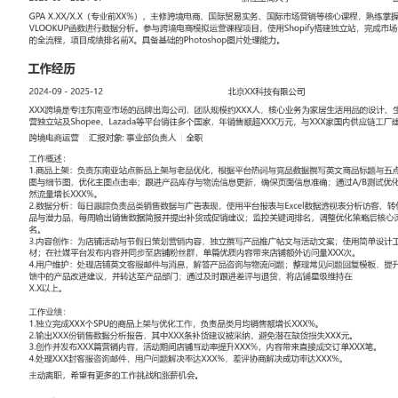
工作性质: 全职
应聘职位: 跨境电商运营
期望工作地址: 北京
期望薪资: 8
求职状态: 离职-随时到岗
工作经历
2024-09
-
2025-12
北京XX科技有限公司
XXX跨境是专注东南亚市场的品牌出海公司，团队规模约XXX人，
品的设计、生产与线上销售，产品通过自营独立站及Shopee、Laza
家，年销售额超XXX万元，与XXX家国内供应链工厂建立稳定合作。
跨境电商运营
汇报对象：部门总监
工作概述：
1.商品上架：负责东南亚站点新品上架与老品优化，根据平台热词与
品标题与五点描述；拍摄并处理产品场景图与细节图，优化主图点击
物流信息更新，确保页面信息准确；通过A/B测试优化图文组合，使
增长XXX%。