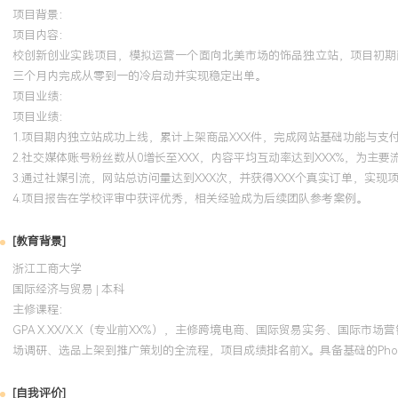
项目背景：
项目内容：
校创新创业实践项目，模拟运营一个面向北美市场的饰品独立站，项目初期
三个月内完成从零到一的冷启动并实现稳定出单。
项目业绩：
项目业绩：
1.项目期内独立站成功上线，累计上架商品XXX件，完成网站基础功能与支
2.社交媒体账号粉丝数从0增长至XXX，内容平均互动率达到XXX%，为主要
3.通过社媒引流，网站总访问量达到XXX次，并获得XXX个真实订单，实现
4.项目报告在学校评审中获评优秀，相关经验成为后续团队参考案例。
[教育背景]
浙江工商大学
国际经济与贸易 | 本科
主修课程：
GPA X.XX/X.X（专业前XX%），主修跨境电商、国际贸易实务、国际市
场调研、选品上架到推广策划的全流程，项目成绩排名前X。具备基础的Phot
[自我评价]