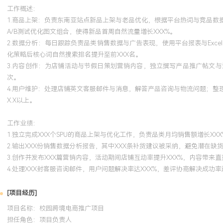
工作概述：
1.商品上架：负责东南亚站点新品上架与老品优化，根据平台热词与竞品
A/B测试优化图文组合，使得新品首周自然流量增长XXX%。
2.数据分析：每日跟踪负责品类销售数据与广告表现，使用平台报表与Ex
化策略后核心词自然搜索排名提升至前XXX名。
3.内容创作：为店铺活动与节假日策划营销内容，独立撰写产品推广帖文
次。
4.用户维护：处理店铺英文客服邮件与消息，解答产品咨询与物流问题；
X.X以上。
工作业绩：
1.独立完成XXX个SPU的商品上架与优化工作，负责品类月均销售额增长XXX
2.输出XXX份销售数据分析报告，其中XXX条补货建议被采纳，避免潜在缺货
3.创作并发布XXX篇营销内容，活动期间店铺互动率提升XXX%，内容带来直
4.处理XXX封客服咨询邮件，用户问题解决率达XXX%，差评协商解决成功率达
[项目经历]
项目名称：校园跨境电商推广项目
担任角色：
项目负责人