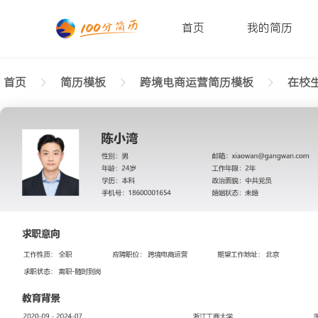
首页
我的简历
首页
简历模板
跨境电商运营简历模板
在校生
返回样式图
正在查看在校生跨境电商运营专业简历模板文字版
陈小湾
性别: 男
年龄: 26
学历: 本科
婚姻状态: 未婚
工作年限: 4年
政治面貌: 党
邮箱: xiaowan@gangwan.com
电话号码: 18600001654
求职意向