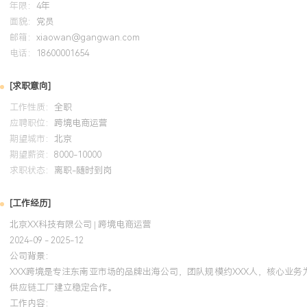
年限：
4年
面貌：
党员
邮箱：
xiaowan@gangwan.com
电话：
18600001654
[求职意向]
工作性质：
全职
应聘职位：
跨境电商运营
期望城市：
北京
期望薪资：
8000-10000
求职状态：
离职-随时到岗
[工作经历]
北京XX科技有限公司 | 跨境电商运营
2024-09 - 2025-12
公司背景：
XXX跨境是专注东南亚市场的品牌出海公司，团队规模约XXX人，核心业务为
供应链工厂建立稳定合作。
工作内容：