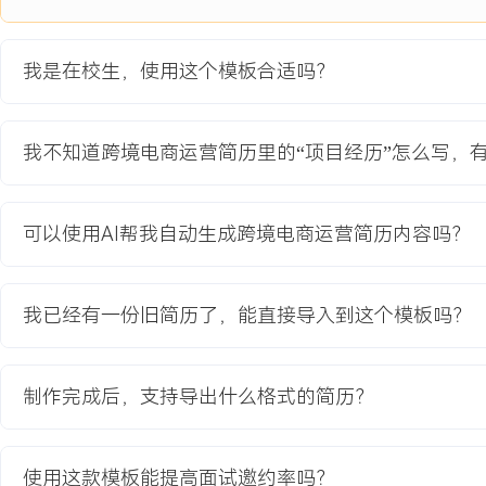
4.数据监测与复盘：使用Google Analytics监测网站流量来源与
动数据与网站转化漏斗，调整内容策略与落地页设计。
我是在校生，使用这个模板合适吗？
项目业绩：
1.项目期内独立站成功上线，累计上架商品XXX件，完成网站基础功
试。
我不知道跨境电商运营简历里的“项目经历”怎么写，
2.社交媒体账号粉丝数从0增长至XXX，内容平均互动率达到XXX%
3.通过社媒引流，网站总访问量达到XXX次，并获得XXX个真实订
到XXX元的突破。
可以使用AI帮我自动生成跨境电商运营简历内容吗？
4.项目报告在学校评审中获评优秀，相关经验成为后续团队参考案例
教育背景
我已经有一份旧简历了，能直接导入到这个模板吗？
2020-09
-
2024-07
浙江工商大学
GPA X.XX/X.X（专业前XX%），主修跨境电商、国际贸易实务、
制作完成后，支持导出什么格式的简历？
程，熟练掌握Excel数据透视表与VLOOKUP函数进行数据分析。参
程项目，使用Shopify搭建独立站，完成市场调研、选品上架到推广
成绩排名前X。具备基础的Photoshop图片处理能力。
使用这款模板能提高面试邀约率吗？