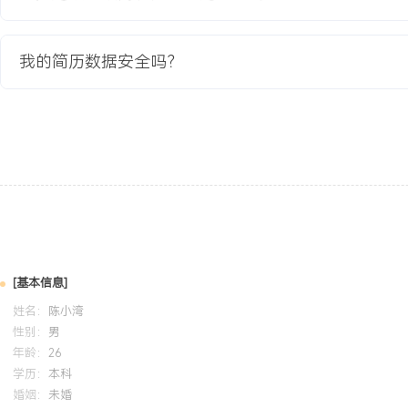
自我评价
我的简历数据安全吗？
电商运营基础：通过课程项目与实习，系统实践跨境电商从选品、上
的全流程，能独立完成商品页面优化，实习期间负责商品点击率提升X
敏感：具备内容创作与社媒运营基础，能根据平台调性撰写文案与制
间创作内容互动率高于店铺均值XXX%，善于通过客服沟通维护用户
力：具备数据跟踪与复盘意识，能使用Excel与平台工具进行基础销
营调整建议。学习与执行力强：对跨境电商行业有浓厚兴趣，能快速
具，适应快节奏工作，已备考雅思并取得X.X分，英语可作为工作语
培训经历
[基本信息]
2024-09
-
2025-12
岗湾培训中心
亚
姓名：
陈小湾
性别：
男
系统学习了亚马逊站内广告架构与优化策略，包括商品推广与品牌推
年龄：
26
匹配类型选择、出价策略调整及广告数据分析。在模拟项目中应用所
学历：
本科
与预算优化，将广告投入产出比模拟提升了XXX%，平均点击成本降低
婚姻：
未婚