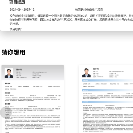
2.数据分析：每日跟踪负责品类销售数据与广告表现，使用平台报表与E
析访客、转化率与客单价变化；识别滞销品与潜力品，每周输出销售
或促销建议；监控关键词排名，调整优化策略后核心词自然搜索排名提
3.内容创作：为店铺活动与节假日策划营销内容，独立撰写产品推广
用简单设计工具制作促销海报与短视频素材；在社媒平台发布内容并
单篇优质内容带来店铺额外访问量XXX次。
4.用户维护：处理店铺英文客服邮件与消息，解答产品咨询与物流问
猜你想用
复模板，提升客服响应速度；收集用户反馈中的产品改进建议，并转
及时跟进差评与退货，将店铺星级维持在
X.X以上。
工作业绩：
1.独立完成XXX个SPU的商品上架与优化工作，负责品类月均销售额增
2.输出XXX份销售数据分析报告，其中XXX条补货建议被采纳，避免
元。
3.创作并发布XXX篇营销内容，活动期间店铺互动率提升XXX%，内
XXX笔。
4.处理XXX封客服咨询邮件，用户问题解决率达XXX%，差评协商解决