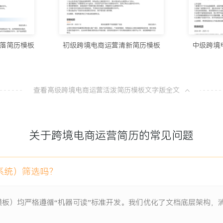
10个值得试
100分简历官方
万美元，年均复合增长率超过
落简历模板
初级跨境电商运营清新简历模板
中级跨境
8款AI简
值突破XXX万美元。
100分简历官方
查看高级跨境电商运营活泼简历模板文字版全文
从模板到A
品类Best Seller
100分简历官方
X万美元，清理滞销库存价值
关于跨境电商运营简历的常见问题
一份让HR
度总广告花费占比下降
100分简历官方
系统）筛选吗？
人效提升XXX%。
模板）均严格遵循“机器可读”标准开发。我们优化了文档底层架构