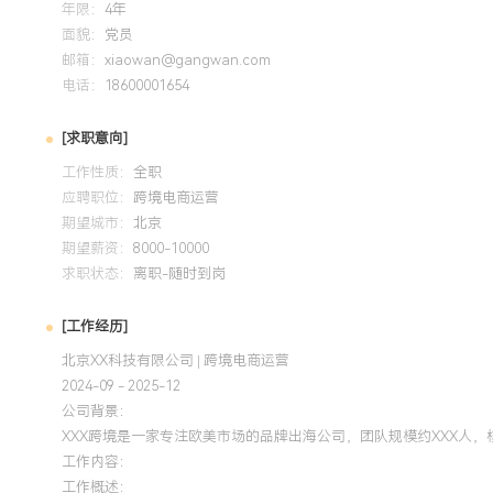
年限：
4年
面貌：
党员
工作背景：X年跨境电商全链路运营经验，精通亚马逊平台与
邮箱：
xiaowan@gangwan.com
品、销售增长、用户运营到供应链协同的完整操盘经验，年均管
电话：
18600001654
元。平台运营：擅长通过数据驱动进行精细化运营，曾将负责
XXX%，广告投资回报率优化XXX%，主导多款新品成功打入Best
[求职意向]
具备从0到1搭建新渠道的能力，成功主导独立站冷启动项目，
工作性质：
全职
突破，并通过红人营销以低成本获取高质量种子用户。供应链
应聘职位：
跨境电商运营
队高效协作的经验，通过精准的销售预测与库存计划，将库存周
期望城市：
北京
效平衡销售增长与库存健康。个人特质：结果导向，具备较强
期望薪资：
8000-10000
队协作能力，能够适应快节奏和跨国沟通的工作环境，致力于
求职状态：
离职-随时到岗
品牌长期增长。
[工作经历]
培训经历
北京XX科技有限公司 | 跨境电商运营
2024-09 - 2025-12
2024-09
-
2025-12
岗湾培训中心
公司背景：
XXX跨境是一家专注欧美市场的品牌出海公司，团队规模约XXX人
系统掌握亚马逊广告产品知识与优化策略，将认证所学应用于
工作内容：
构广告架构与精细化搜索词管理，在XXX万美元年度广告预算
工作概述：