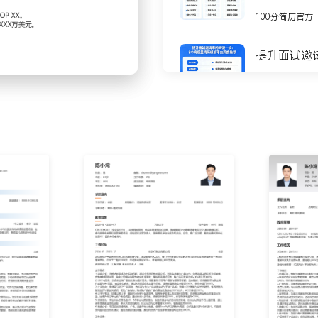
执行了会员日、黑五网一的大
100分简历官方
al站引流与站内秒杀结合，
X%。
提升面试邀
件的客户关怀体系，设计新
优化产品说明书与客服话术，
100分简历官方
8个高质量
品动态，使用第三方数据工
测
略，如调整产品组合或优化
100分简历官方
更新未来XXX个月的采购计
不会写简历
步
通过设置安全库存与促销清
X%。
100分简历官方
P/SB/SD广告活动的搭建
组合与出价策略，将核心产
你的简历为
100分简历官方
过程跟进与业绩复盘；建立新
力，小组负责的品类年销售