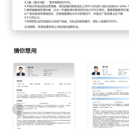
2.销售增长策略：为解决Q3-Q4销售增长乏力问题，策划并
促方案；提前XXX个月进行备货与广告预算规划，通过站外De
大促期间日均销售额达到平日的XXX倍，超额完成季度目标XX
3.用户运营与复购：为提升用户终身价值，搭建了基于购后邮
品通知与补货提醒流程；分析用户评论与QA中的高频问题，
将季度复购率提升了
X.X个百分点。
猜你想用
4.市场与竞品分析：每周监控主要竞争对手的价格、广告、新
具分析市场趋势与份额变化；将分析结论转化为具体的运营策
广告投放，成功抢占XXX个细分关键词的自然排名首位。
5.库存与供应链协同：根据销售预测与物流周期，制定并滚动
划；与供应链团队保持密切沟通，协调解决断货与滞销问题，
仓，将库存周转天数稳定在XXX天左右，滞销库存占比降低至
6.流量与广告优化：管理月度广告预算XXX万美元，负责亚马逊S
与优化；通过分析搜索词报告否定无效流量，测试不同的广告
品的广告投资回报率提升了XXX%。
7.团队管理与培训：带领X人运营小组，负责日常任务分配、
员工培训SOP与周报模板，通过案例分享提升团队数据分析能