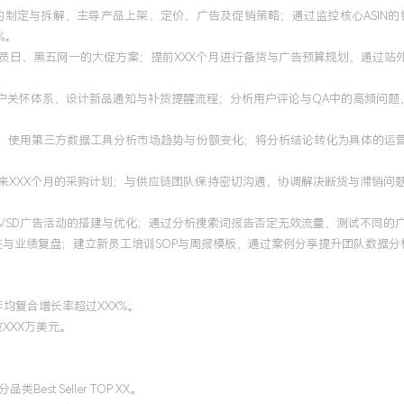
元的制定与拆解，主导产品上架、定价、广告及促销策略；通过监控核心ASI
%。
会员日、黑五网一的大促方案；提前XXX个月进行备货与广告预算规划，通过站外
客户关怀体系，设计新品通知与补货提醒流程；分析用户评论与QA中的高频问
态，使用第三方数据工具分析市场趋势与份额变化；将分析结论转化为具体的运营
来XXX个月的采购计划；与供应链团队保持密切沟通，协调解决断货与滞销问
/SB/SD广告活动的搭建与优化；通过分析搜索词报告否定无效流量，测试不同
进与业绩复盘；建立新员工培训SOP与周报模板，通过案例分享提升团队数据分
年均复合增长率超过XXX%。
XXX万美元。
t Seller TOP XX。