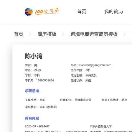
首页
我的简历
首页
简历模板
跨境电商运营简历模板
返回样式图
正在查看高级跨境电商运营活泼简历模板文字版
陈小湾
性别: 男
年龄: 26
学历: 本科
婚姻状态: 未婚
工作年限: 4年
政治面
邮箱: xiaowan@gangwan.com
电话号码: 18600001654
求职意向