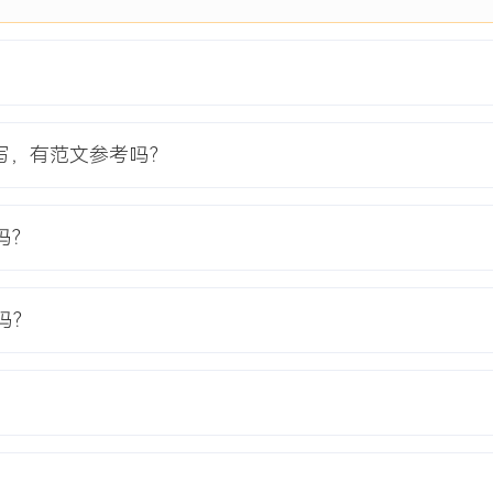
项目负责人
目，初期面临零流量基础、
写，有范文参考吗？
月内完成网站上线并实现月
吗？
流渠道对接、基础商品上架与页
gram/Pinterest）内容
吗？
。
有ERP与海外仓系统，设计
键转化事件追踪，建立销售、流量、