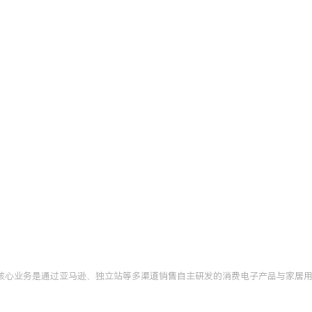
独立站运营，具备从市场选
理销售额超过XXX万美
站点的市场份额提升
 Seller榜单。增长策略：
实现从零到月销XXX美元的
协同：拥有与采购、物流团
转天数优化至XXX天，有
的数据分析、项目管理和团
通过可持续的运营策略实现
亚马逊广告高级认证
北京
，核心业务是通过亚马逊、独立站等多渠道销售自主研发的消费电子产品与家居
实际广告账户管理，通过重
规模下，实现核心品牌产品