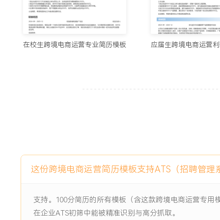
额同比增长XXX%。
工作业绩：
1.独立负责的亚马逊站点年销售额从XXX万美元增长至XXX
在校生跨境电商运营专业简历模板
应届生跨境电商运营利
XXX%。
2.主导的X次大型促销活动均达成销售目标，黑五周期销售额峰
3.通过用户运营体系优化，将客户满意度评分提升至
X.X星（满分X星），差评率降低XXX%。
4.市场分析驱动的运营策略，成功助推X款新品在上市X个月内进入细分
TOP XX。
5.库存健康度显著改善，过去一年避免潜在断货损失估计XX
XXX万美元。
6.广告投放效率持续优化，在销售额增长XXX%的情况下，年
X.X个百分点。
这份跨境电商运营简历模板支持ATS（招聘管理
7.所带团队成员均能独立负责产品线，X名成员获得晋升，团队
主动离职，希望有更多的工作挑战和涨薪机会。
支持。100分简历的所有模板（含这款跨境电商运营专用
在企业ATS初筛中能被精准识别与高分抓取。