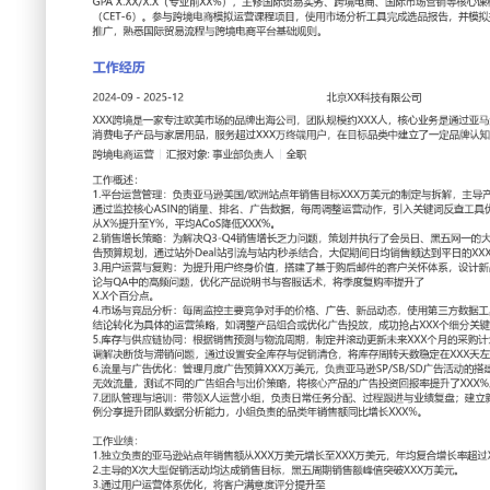
工作性质: 全职
应聘职位: 跨境电商运营
期望工作地址: 北京
期望
求职状态: 离职-随时到岗
工作经历
2024-09
-
2025-12
北京XX科技有限公司
XXX跨境是一家专注欧美市场的品牌出海公司，团队规模约X
逊、独立站等多渠道销售自主研发的消费电子产品与家居用品，
户，在目标品类中建立了一定品牌认知度。
跨境电商运营
汇报对象：部门总监
工作概述：
1.平台运营管理：负责亚马逊美国/欧洲站点年销售目标XXX
品上架、定价、广告及促销策略；通过监控核心ASIN的销量
运营动作，引入关键词反查工具优化Listing，使得核心品类市
均ACoS降低XXX%。