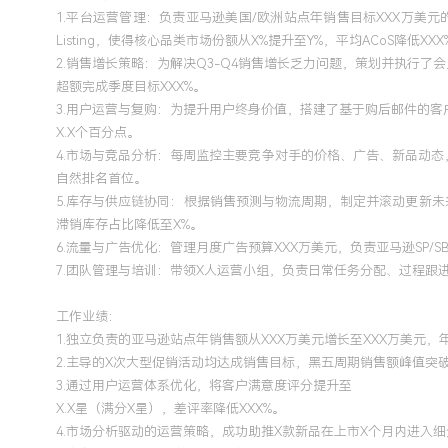
ACoS降低XXX%，新上市产品广告曝光份额提升XXX%。
1.平台运营管理：负责亚马逊美国/欧洲站点年销售目标XXX万美
Listing，使得核心品类市场份额从X%提升至Y%，平均ACoS降低XXX
2.销售增长策略：为解决Q3-Q4销售增长乏力问题，策划并执行了
超额完成季度目标XXX%。
3.用户运营与复购：为提升用户终身价值，搭建了基于购后邮件的
X.X个百分点。
4.市场与竞品分析：每周监控主要竞争对手的价格、广告、新品动
自然排名首位。
5.库存与供应链协同：根据销售预测与物流周期，制定并滚动更新未
滞销库存占比降低至X%。
6.流量与广告优化：管理月度广告预算XXX万美元，负责亚马逊SP
7.团队管理与培训：带领X人运营小组，负责日常任务分配、过程跟
工作业绩：
1.独立负责的亚马逊站点年销售额从XXX万美元增长至XXX万美元，
2.主导的X次大型促销活动均达成销售目标，黑五周期销售额峰值突破
3.通过用户运营体系优化，将客户满意度评分提升至
X.X星（满分X星），差评率降低XXX%。
4.市场分析驱动的运营策略，成功助推X款新品在上市X个月内进入细分品类Bes