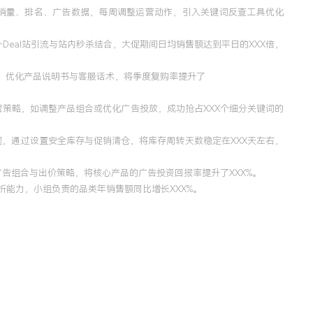
N的销量、排名、广告数据，每周调整运营动作，引入关键词反查工具优化
Deal站引流与站内秒杀结合，大促期间日均销售额达到平日的XXX倍，
题，优化产品说明书与客服话术，将季度复购率提升了
策略，如调整产品组合或优化广告投放，成功抢占XXX个细分关键词的
题，通过设置安全库存与促销清仓，将库存周转天数稳定在XXX天左右，
的广告组合与出价策略，将核心产品的广告投资回报率提升了XXX%。
析能力，小组负责的品类年销售额同比增长XXX%。