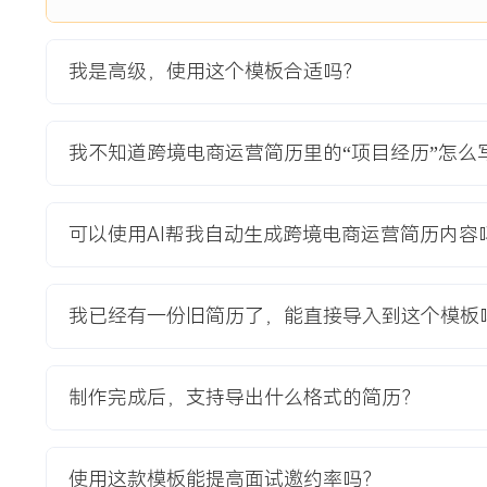
项目经历
2024-09
-
2025-12
独立站从0到1搭建与冷启动项
我是高级，使用这个模板合适吗？
目
公司为降低对第三方平台依赖与测试DTC模式而启动的战略项
我不知道跨境电商运营简历里的“项目经历”怎么
无品牌认知、供应链与仓储系统未打通等挑战，目标是在X个
均XXX美元销售额，验证新渠道可行性。
项目职责：
可以使用AI帮我自动生成跨境电商运营简历内容
1.负责独立站整体规划：牵头完成Shopify建站、支付与物
面设计，确保网站基础体验符合欧美用户习惯。
2.主导流量冷启动：从零开始规划并执行社交媒体（Facebook/Insta
我已经有一份旧简历了，能直接导入到这个模板
营销与红人合作计划，通过小预算测试快速定位有效流量来源
3.协调供应链与履约：推动内部流程，将独立站订单接入公司现
独立站专属的物流与包装方案，提升开箱体验。
制作完成后，支持导出什么格式的简历？
4.搭建数据监测体系：部署Google Analytics并设置关
用户行为日报看板，为优化决策提供数据支持。
使用这款模板能提高面试邀约率吗？
项目业绩：