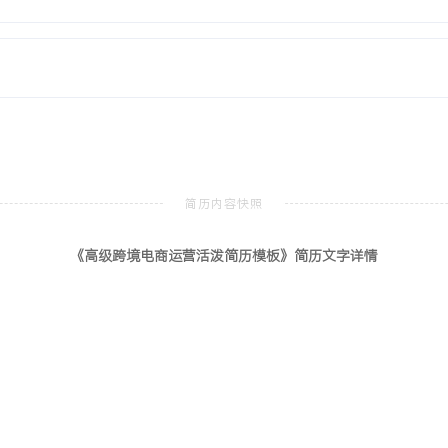
月均XXX美元销售目标，验证
获取了首批XXX名种子用
售额占比超过X%。
《高级跨境电商运营活泼简历模板》简历文字详情
国际经济与贸易
本科
电商、国际市场营销等核心课
模拟运营课程项目，使用市场
与广告推广，熟悉国际贸易