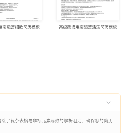
用的制作简历网站与在线简历工具推荐（2026）
5678阅读
电商运营细致简历模板
高级跨境电商运营活泼简历模板
历生成工具实测：从智能制作到优化，国内外精选推荐
11938阅读
I辅助：八个值得尝试的简历制作平台
11844阅读
眼前一亮的简历：8个值得收藏的简历制作网站
9484阅读
，消除了复杂表格与非标元素导致的解析阻力，确保您的简历