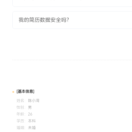
1.项目按计划上线，首月实现销售额XXX美元，X个月内达到
了DTC渠道的可行性。
我的简历数据安全吗？
2.通过红人合作与内容营销，以低于XXX美元的单次转化成本
户，社交媒体自然粉丝增长至XXX人。
3.网站平均转化率达到
X.X%，高于行业基准，用户平均访问时长超过XXX秒。
4.项目成功后，独立站成为公司常态化运营渠道，年度贡献销
教育背景
2020-09
-
2024-07
广东外语外贸大学
GPA X.XX/X.X（专业前XX%），主修国际贸易实务、跨境
[基本信息]
程，熟练掌握英语作为工作语言（CET-6）。参与跨境电商
姓名：
陈小湾
分析工具完成选品报告，并模拟操作亚马逊卖家后台完成上架
性别：
男
流程与跨境电商平台基础规则。
年龄：
26
学历：
本科
婚姻：
未婚
自我评价