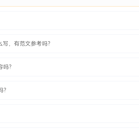
与产品上架文案草案。
月销售额达XXX美元，模拟
约XXX%。
么写，有范文参考吗？
列前XX%。
容吗？
电子商务
本科
管理与数据分析相关课程，参与跨
吗？
中负责产品市场调研与可行性
告，熟悉亚马逊平台基本规