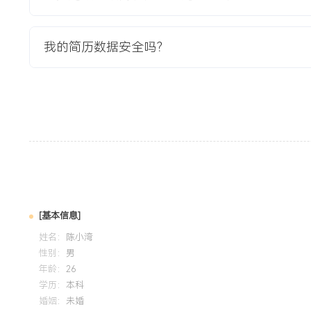
数据分析：具备扎实的数据收集与处理能力，能独立使用工具
销售数据的追踪分析，在模拟项目中分析超过XXX个产品数据
提升。市场洞察：对消费电子与家居用品类目有持续关注，能
我的简历数据安全吗？
求与产品改进点，在项目实践中成功跟踪XX个类目动态，并成
势。个人特质：逻辑清晰，责任心强，能高效执行标准化流程
战中深化对亚马逊产品开发全链条的理解，适应电商行业快节
培训经历
2024-09
-
2025-12
岗湾培训中心
系统学习亚马逊广告体系架构与投放策略，掌握SP广告活动
预算优化方法。在模拟运营项目中应用所学，为虚拟产品设计
[基本信息]
策略，使得项目方案中的广告模拟投放效率与成本控制模块获
姓名：
陈小湾
性别：
男
年龄：
26
学历：
本科
婚姻：
未婚