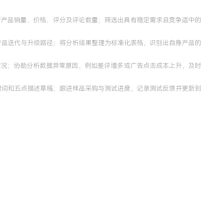
据，分析产品销量、价格、评分及评论数量；筛选出具有稳定需求且竞争适中的
其产品迭代与升级路径；将分析结果整理为标准化表格，识别出自身产品的
波动情况；协助分析数据异常原因，例如差评增多或广告点击成本上升，及时
键词和五点描述草稿；跟进样品采购与测试进度，记录测试反馈并更新到