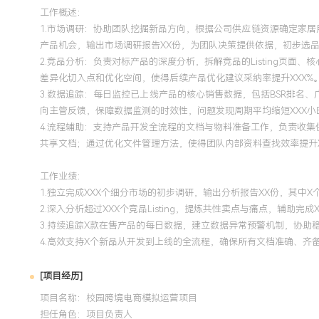
工作概述：
1.市场调研：协助团队挖掘新品方向，根据公司供应链资源确定家居用品
产品机会，输出市场调研报告XX份，为团队决策提供依据，初步选品
2.竞品分析：负责对标产品的深度分析，拆解竞品的Listing
差异化切入点和优化空间，使得后续产品优化建议采纳率提升XXX%
3.数据追踪：每日监控已上线产品的核心销售数据，包括BSR排名、
向主管反馈，保障数据监测的时效性，问题发现周期平均缩短XXX小
4.流程辅助：支持产品开发全流程的文档与物料准备工作，负责收
共享文档；通过优化文件管理方法，使得团队内部资料查找效率提升X
工作业绩：
1.独立完成XXX个细分市场的初步调研，输出分析报告XX份，其中
2.深入分析超过XXX个竞品Listing，提炼共性卖点与痛点，辅助完
3.持续追踪X款在售产品的每日数据，建立数据异常预警机制，协助稳
4.高效支持X个新品从开发到上线的全流程，确保所有文档准确、齐
[项目经历]
项目名称：校园跨境电商模拟运营项目
担任角色：
项目负责人