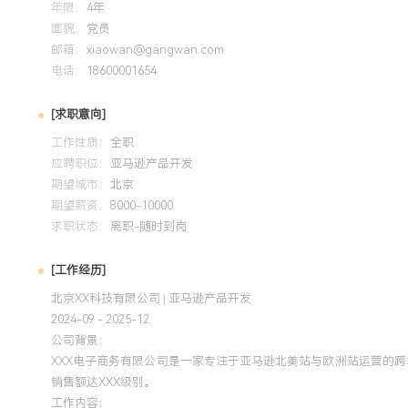
年限：
4年
面貌：
党员
邮箱：
xiaowan@gangwan.com
电话：
18600001654
[求职意向]
工作性质：
全职
应聘职位：
亚马逊产品开发
期望城市：
北京
期望薪资：
8000-10000
求职状态：
离职-随时到岗
[工作经历]
北京XX科技有限公司 | 亚马逊产品开发
2024-09 - 2025-12
公司背景：
XXX电子商务有限公司是一家专注于亚马逊北美站与欧洲站运营的跨
销售额达XXX级别。
工作内容：