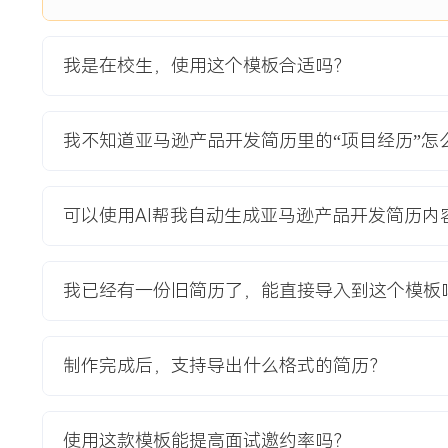
3.报告输出：协调团队汇总研究成果，撰写完整的商业计划书
项目业绩：
我是在校生，使用这个模板合适吗？
1.项目周期内成功完成X轮选品迭代，最终虚拟上架产品模拟首
利润率设定为XX%。
2.主导搭建的简易数据追踪看板，将团队内部信息同步效率提升
我不知道亚马逊产品开发简历里的“项目经历”怎
3.最终的项目报告在院系评选中获得优秀评级，团队综合评分位
教育背景
可以使用AI帮我自动生成亚马逊产品开发简历内
2020-09
-
2024-07
广东工业大学
GPA X.XX/ X.X（专业前XX%），主修网络营销、供应链
我已经有一份旧简历了，能直接导入到这个模板
境电商运营课程设计（使用市场分析工具与Excel），在团队
分析模块，完成包含市场容量、竞争格局与财务预测的完整报
则与SEO原理，掌握Python用于基础数据处理。
制作完成后，支持导出什么格式的简历？
自我评价
使用这款模板能提高面试邀约率吗？