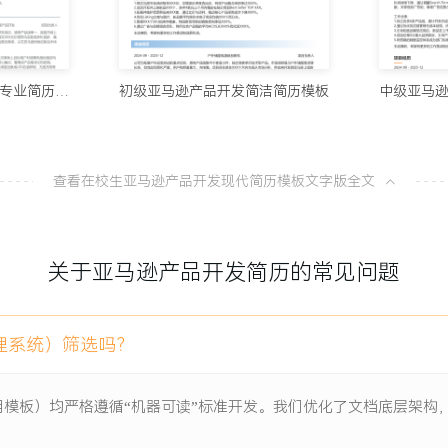
协助稳定产品毛利率在XX%
10个值得试
100分简历官方
确、齐备，流程衔接顺畅。
应届生亚马逊产品开发专业简历模板
初级亚马逊产品开发简洁简历模板
中级亚马
8款AI简
100分简历官方
查看在校生亚马逊产品开发现代简历模板文字版全文
从模板到A
项目负责人
100分简历官方
从零开始完成一款产品的市
不明确、数据来源有限、团
关于亚马逊产品开发简历的常见问题
一份让HR
100分简历官方
理系统）筛选吗？
 Trends、亚马逊前台及第
清洗与可视化，建立初步的利
用模板）均严格遵循“机器可读”标准开发。我们优化了文档底层架