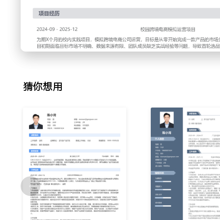
2.竞品分析：负责对标产品的深度分析，拆解竞品的Listin
广告投放情况；跟踪竞品的排名变化与促销活动，记录其产品
果整理为标准化表格，识别出自身产品的差异化切入点和优化
议采纳率提升XXX%。
3.数据追踪：每日监控已上线产品的核心销售数据，包括BSR
和ACOS；使用Excel建立数据看板，记录关键指标的波动情
例如差评增多或广告点击成本上升，及时向主管反馈，保障数
猜你想用
周期平均缩短XXX小时。
4.流程辅助：支持产品开发全流程的文档与物料准备工作，负
数、图片和认证文件；协助整理产品上架所需的文案、关键词
采购与测试进度，记录测试反馈并更新到共享文档；通过优化
部资料查找效率提升XXX%。
工作业绩：
1.独立完成XXX个细分市场的初步调研，输出分析报告XX份
阶段。
2.深入分析超过XXX个竞品Listing，提炼共性卖点与痛点，
位。