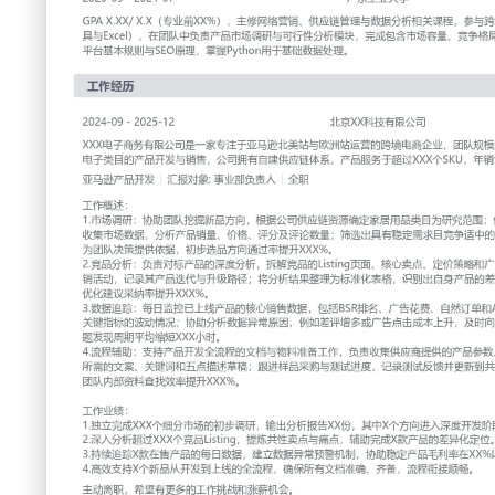
工作性质: 全职
应聘职位: 亚马逊产品开发
期望工作地址: 北京
期
求职状态: 离职-随时到岗
工作经历
2024-09
-
2025-12
北京XX科技有限公司
XXX电子商务有限公司是一家专注于亚马逊北美站与欧洲站运
模约XXX人，核心业务为家居用品、消费电子类目的产品开发
链体系，产品服务于超过XXX个SKU，年销售额达XXX级别。
亚马逊产品开发
汇报对象：部门总监
工作概述：
1.市场调研：协助团队挖掘新品方向，根据公司供应链资源确
围；使用Helium X和Jungle Scout等工具收集市场数据
论数量；筛选出具有稳定需求且竞争适中的产品机会，输出市
策提供依据，初步选品方向通过率提升XXX%。