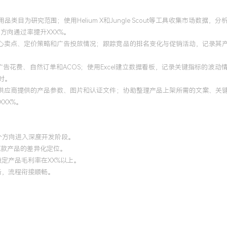
类目为研究范围；使用Helium X和Jungle Scout等工具收集市场数
方向通过率提升XXX%。
页面、核心卖点、定价策略和广告投放情况；跟踪竞品的排名变化与促销活动，记录
。
广告花费、自然订单和ACOS；使用Excel建立数据看板，记录关键指标的
时。
集供应商提供的产品参数、图片和认证文件；协助整理产品上架所需的文案、关
XX%。
X个方向进入深度开发阶段。
成X款产品的差异化定位。
定产品毛利率在XX%以上。
备，流程衔接顺畅。