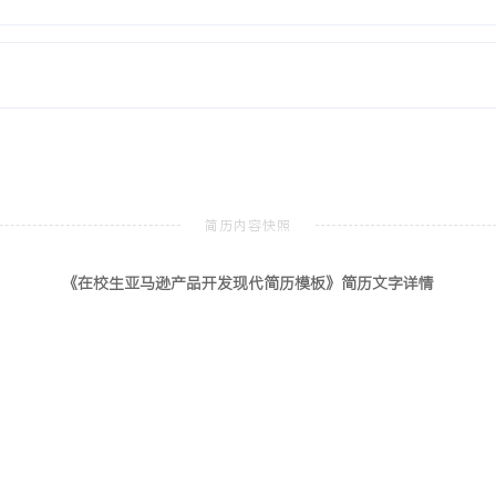
完成市场容量、竞品动态与
，辅助团队实现选品准确率
够通过用户评论挖掘潜在需
功预测X款产品的短期趋
并做好细节管理，渴望在实
奏的工作环境。
亚马逊广告认证
北京
《在校生亚马逊产品开发现代简历模板》简历文字详情
创建、关键词匹配类型选择及
广告结构，设定关键词出价
得导师好评。