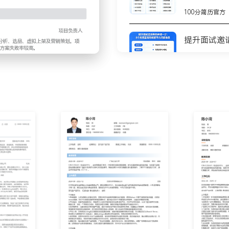
g页面、核心卖点、定价策略和
100分简历官方
迭代与升级路径；将分析结
空间，使得后续产品优化建
提升面试邀
排名、广告花费、自然订单
100分简历官方
况；协助分析数据异常原因，
据监测的时效性，问题发现
8个高质量
测
责收集供应商提供的产品参
100分简历官方
和五点描述草稿；跟进样品
文件管理方法，使得团队内
不会写简历
步
100分简历官方
，其中X个方向进入深度开发
你的简历为
100分简历官方
辅助完成X款产品的差异化定