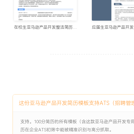
3.持续追踪X款在售产品的每日数据，建立数据异常预警机制，
以上。
4.高效支持X个新品从开发到上线的全流程，确保所有文档准
在校生亚马逊产品开发整洁简历模板
主动离职，希望有更多的工作挑战和涨薪机会。
项目经历
2024-09
-
2025-12
校园跨境电商模拟运营项目
为期X个月的校内实践项目，模拟跨境电商公司运营，目标是
场分析、选品、虚拟上架及营销策划。项目初期面临目标市场
队成员缺乏实战经验等问题，导致首轮选品方案失败率较高。
项目职责：
这份亚马逊产品开发简历模板支持ATS（招聘管
1.功能开发：负责项目核心的市场研究与选品模块，使用Google
三方工具进行数据采集与验证。
2.数据分析：主导竞品分析与价格定位，通过Excel进行数据
支持。100分简历的所有模板（含这款亚马逊产品开发专
润率测算模型。
历在企业ATS初筛中能被精准识别与高分抓取。