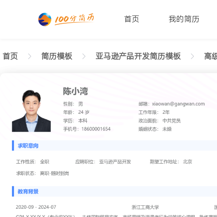
首页
我的简历
首页
简历模板
亚马逊产品开发简历模板
高级
返回样式图
正在查看高级亚马逊产品开发基础简历模板文字版
陈小湾
性别: 男
年龄: 26
学历: 本科
婚姻状态: 未婚
工作年限: 4年
政治面貌: 党
邮箱: xiaowan@gangwan.com
电话号码: 18600001654
求职意向