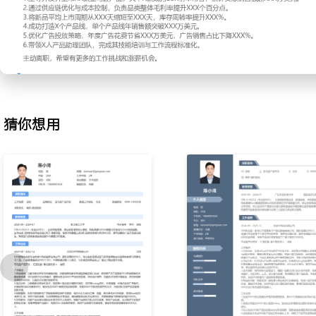
2.产品规划：根据市场分析结论规划新品路线图，明确产品功能、成
导与设计、供应链团队评审会，敲定产品ID设计、材质及包装方案；
首批订货量及目标毛利率的详细产品计划书，推动年度XX款新品成
于基线XXX%。
3.供应链协同：对接XXX家核心工厂，就产品打样、工艺改良及成本
建立样品评审与封样流程，对材质、功能及安全性进行测试，确保产
规；通过引入新供应商及谈判年度框架协议，将核心产品成本降低XX
猜你想用
缩短XXX天。
4.上架与推广：统筹新品上架前所有准备工作，包括英文标题、五点
视频的内容策划与制作；制定新品期推广计划，协调站内广告、测评
冷启动；通过优化Listing内容和广告结构，新品在上市X周内稳定进
首月广告ACOS控制在XXX%以内。
5.广告优化：负责亚马逊站内SP/SD广告活动的日常管理与预算分配
关键词表现，定期否定无效流量并拓展高转化词；通过调整竞价策略
熟产品的广告ACOS从XXX%优化至XXX%，同时保持自然排名稳步提
6.生命周期管理：监控在售产品的销量、利润率及库存健康度数据；
增多产品，制定清仓或改良方案，如推出升级版本或搭配配件销售；
品库存，回收成本XXX%，并推动X款产品完成迭代，生命周期延长X