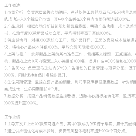
2024-09
-
2025-12
岗湾培训中心
亚
工作概述：
1.市场分析：负责家居品类市场调研，通过软件工具抓取亚马逊BSR榜单
系统化掌握亚马逊SP、SD、SB广告产品高级功能与优化策略。将认
队成功进入X个新细分市场，其中X个品类在X个月内市场份额达到XXX%。
容仪器等新品推广，通过科学架构广告活动、精准关键词策略与持续
2.产品规划：根据市场分析结论规划新品路线图，明确产品功能、成本及差
个月内将新品主要关键词推至自然搜索首页，并将成熟产品线的广告A
书，推动年度XX款新品成功立项，平均毛利率高于基线XXX%。
XXX个百分点，推广效率显著提升。
3.供应链协同：对接XXX家核心工厂，就产品打样、工艺改良及成本控
议，将核心产品成本降低XXX%，平均交货周期缩短XXX天。
4.上架与推广：统筹新品上架前所有准备工作，包括英文标题、五点描述、A
构，新品在上市X周内稳定进入小类目前XXX名，首月广告ACOS控制在XXX
5.广告优化：负责亚马逊站内SP/SD广告活动的日常管理与预算分配；
XXX%，同时保持自然排名稳步提升。
6.生命周期管理：监控在售产品的销量、利润率及库存健康度数据；针对销
完成迭代，生命周期延长X个月。
7.数据分析：搭建产品销售数据监控看板，追踪核心指标如转化率、退货
XXX%提升至XXX%。
工作业绩：
1.主导开发并上市XX款亚马逊产品，其中X款成为BSR榜单常客，累计贡献销
2.通过供应链优化与成本控制，负责品类整体毛利率提升XXX个百分点。