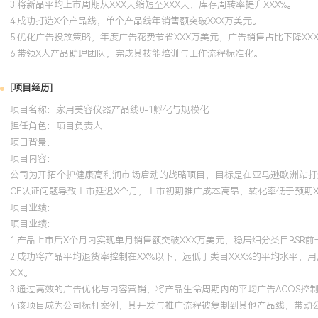
3.将新品平均上市周期从XXX天缩短至XXX天，库存周转率提升XXX%。
4.成功打造X个产品线，单个产品线年销售额突破XXX万美元。
5.优化广告投放策略，年度广告花费节省XXX万美元，广告销售占比下降XXX
6.带领X人产品助理团队，完成其技能培训与工作流程标准化。
[项目经历]
项目名称：家用美容仪器产品线0-1孵化与规模化
担任角色：
项目负责人
项目背景：
项目内容：
公司为开拓个护健康高利润市场启动的战略项目，目标是在亚马逊欧洲站打
CE认证问题导致上市延迟X个月，上市初期推广成本高昂，转化率低于预期
项目业绩：
项目业绩：
1.产品上市后X个月内实现单月销售额突破XXX万美元，稳居细分类目BSR前
2.成功将产品平均退货率控制在XX%以下，远低于类目XXX%的平均水平，
X.X。
3.通过高效的广告优化与内容营销，将产品生命周期内的平均广告ACOS控制在
4.该项目成为公司标杆案例，其开发与推广流程被复制到其他产品线，带动公