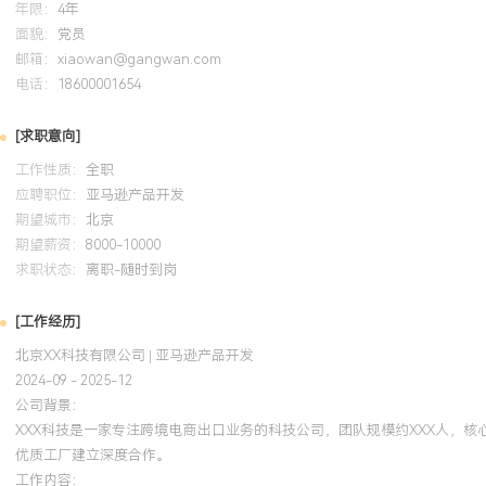
年限：
4年
悉国际贸易基本流程与跨境电商平台规则。
面貌：
党员
邮箱：
xiaowan@gangwan.com
自我评价
电话：
18600001654
专业背景：X年跨境电商产品开发与管理经验，深耕亚马逊平台，完
[求职意向]
产品规划、供应链落地到上市推广及生命周期管理的全流程，成功打造多款Be
工作性质：
全职
品，单产品线年销售额突破XXX万美元。产品开发：擅长数据驱动的
应聘职位：
亚马逊产品开发
定义，通过精细化竞品分析与用户痛点提炼，确保新品差异化竞争力
期望城市：
北京
XXX%，平均上市周期缩短XXX%。运营推广：精通亚马逊站内广告
期望薪资：
8000-10000
能够通过广告优化与内容营销组合拳，高效驱动新品冷启动与成熟产
求职状态：
离职-随时到岗
ACOS长期优化与自然排名稳步提升。数据分析：具备较强的业务数
搭建数据看板监控核心指标，并基于销售、广告及用户反馈数据进行
[工作经历]
代，助力库存周转率提升XXX%。个人特质：拥有出色的跨部门沟通
北京XX科技有限公司 | 亚马逊产品开发
够高效联动设计、供应链及运营团队。对目标市场消费者有深刻洞察
2024-09 - 2025-12
处理海外供应商与服务机构沟通，适应快节奏的跨境电商工作环境。
公司背景：
XXX科技是一家专注跨境电商出口业务的科技公司，团队规模约XXX人，
优质工厂建立深度合作。
培训经历
工作内容：