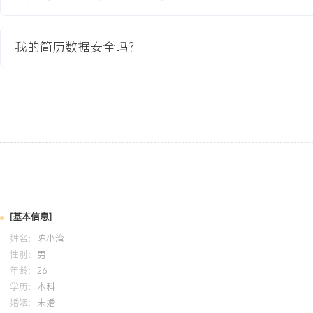
本。
项目业绩：
我的简历数据安全吗？
1.产品上市后X个月内实现单月销售额突破XXX万美元，稳居细分类目
达到XXX%。
2.成功将产品平均退货率控制在XX%以下，远低于类目XXX%的平均
X.X。
3.通过高效的广告优化与内容营销，将产品生命周期内的平均广告ACO
广成本占比下降XXX%。
4.该项目成为公司标杆案例，其开发与推广流程被复制到其他产品线
整体销售额增长XXX%。
教育背景
[基本信息]
姓名：
2020-09
陈小湾
-
2024-07
浙江工商大学
性别：
男
GPA X.XX/X.X（专业前XX%），主修国际贸易实务、市场营销及
年龄：
26
程，熟练掌握Excel数据透视表与SQL基础查询进行市场数据分析。
学历：
本科
课程设计，负责亚马逊美国站选品与定价策略模块，通过模拟系统实
婚姻：
未婚