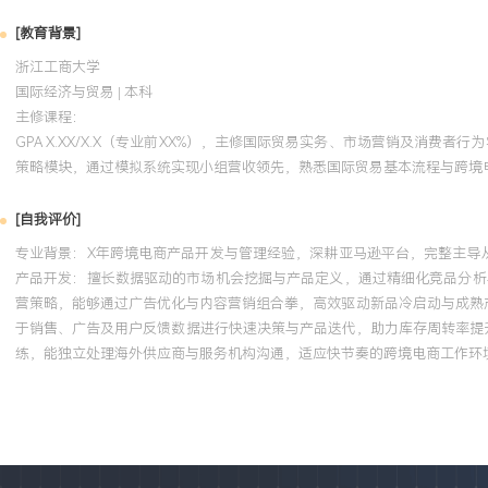
[教育背景]
浙江工商大学
国际经济与贸易 | 本科
主修课程：
GPA X.XX/X.X（专业前XX%），主修国际贸易实务、市场营销及消
策略模块，通过模拟系统实现小组营收领先，熟悉国际贸易基本流程与跨境
[自我评价]
专业背景：X年跨境电商产品开发与管理经验，深耕亚马逊平台，完整主导从市
产品开发：擅长数据驱动的市场机会挖掘与产品定义，通过精细化竞品分析与
营策略，能够通过广告优化与内容营销组合拳，高效驱动新品冷启动与成熟
于销售、广告及用户反馈数据进行快速决策与产品迭代，助力库存周转率提
练，能独立处理海外供应商与服务机构沟通，适应快节奏的跨境电商工作环