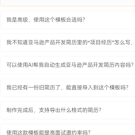
与规模化
公司为开拓个护健康高利润市场启动的战略项目，目标是在亚马逊欧
我是高级，使用这个模板合适吗？
牌认知的家用美容仪器系列。初期面临市场被国际大牌垄断、用户信
求复杂等挑战，首批样品因设计缺陷和CE认证问题导致上市延迟X个
本高昂，转化率低于预期X个百分点。
我不知道亚马逊产品开发简历里的“项目经历”怎么写
项目职责：
1.负责市场与竞品深度调研：分析XXX个竞品Listing及上万条用户
温控安全及使用便捷性三大核心痛点；据此主导定义产品核心功能参
可以使用AI帮我自动生成亚马逊产品开发简历内容吗
设计可拆卸磁吸头与三档控温。
2.协调产品开发与合规落地：全程跟进工业设计、结构开模及样机组
次跨部门评审会解决技术问题；独立研究并对接第三方机构，完成产品C
我已经有一份旧简历了，能直接导入到这个模板吗？
证，确保合规上市零风险。
3.设计整合营销方案：策划从测评视频、图文教程到社交媒体话题的
制定分阶段推广策略，首月聚焦精准关键词广告与顶级评测机构合作
制作完成后，支持导出什么格式的简历？
与品牌广告扩大曝光。
4.负责上市后数据分析与迭代：监控每日销售、广告及用户反馈数据
词与投放策略；根据首批用户差评，在一个月内推动工厂完成产品细
使用这款模板能提高面试邀约率吗？