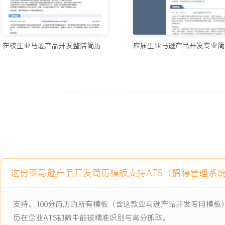
7.数据分析：搭建产品销售数据监控看板，追踪核心指标如转化率、
名；通过分析广告投放与自然流量的关系，调整资源分配策略；定期
可复制的打法文档，使新品推广成功率从XXX%提升至XXX%。
在校生亚马逊产品开发整洁简历模板
工作业绩：
1.主导开发并上市XX款亚马逊产品，其中X款成为BSR榜单常客，累
美元。
2.通过供应链优化与成本控制，负责品类整体毛利率提升XXX个百分
3.将新品平均上市周期从XXX天缩短至XXX天，库存周转率提升XXX
4.成功打造X个产品线，单个产品线年销售额突破XXX万美元。
5.优化广告投放策略，年度广告花费节省XXX万美元，广告销售占比下
6.带领X人产品助理团队，完成其技能培训与工作流程标准化。
主动离职，希望有更多的工作挑战和涨薪机会。
这份亚马逊产品开发简历模板支持ATS（招聘管理系
项目经历
支持。100分简历的所有模板（含这款亚马逊产品开发专用模
2024-09
-
2025-12
家用美容仪器产品线0-1孵化
历在企业ATS初筛中能被精准识别与高分抓取。