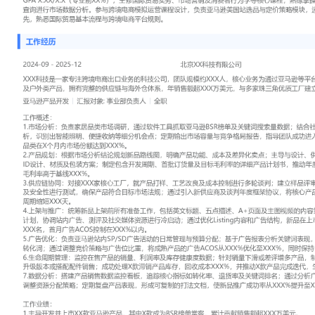
工作性质: 全职
应聘职位: 亚马逊产品开发
期望工作地址: 北京
期望薪资:
求职状态: 离职-随时到岗
工作经历
2024-09
-
2025-12
北京XX科技有限公司
XXX科技是一家专注跨境电商出口业务的科技公司，团队规模约XX
亚马逊等平台向欧美市场销售家居、电子及户外类产品，拥有完整的
系，年销售额超XXX万美元，与多家珠三角优质工厂建立深度合作。
亚马逊产品开发
汇报对象：部门总监
工作概述：
1.市场分析：负责家居品类市场调研，通过软件工具抓取亚马逊BSR
数据；结合社交媒体趋势与用户评价分析，识别出智能照明、便捷收
期输出市场容量与竞争格局报告，指导团队成功进入X个新细分市场，
月内市场份额达到XXX%。