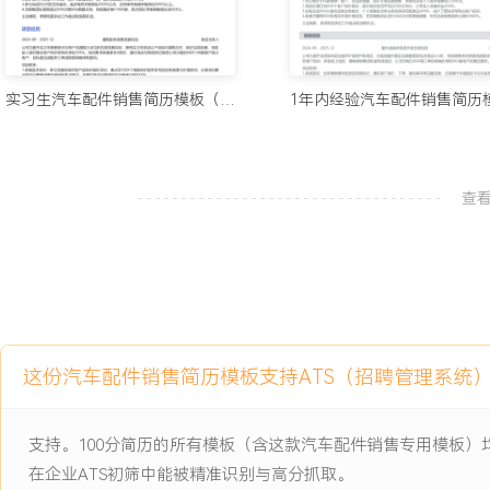
XXX%；带领X名初级销售员，通过陪访与案例复盘提升其独立成单
工作业绩：
1.连续X年超额完成公司下达的配件销售指标，个人年销售额从XXX万
实习生汽车配件销售简历模板（极简款）
年均复合增长率XXX%。
2.深度维护XXX家核心企业客户，其中XX家客户年采购额增长超过X
度框架协议。
查
3.通过优化库存结构与采购协调，将配件整体周转率提升XXX天，库
万元。
4.成功开拓并稳定运营XXX家二级分销渠道，渠道销售占比达到总销售
5.主导的X次季节性促销活动，平均拉动当月配件销售额增长XXX%
1:XXX。
6.培养X名初级销售员成长为业务骨干，所在团队销售目标达成率连
这份汽车配件销售简历模板支持ATS（招聘管理系统
主动离职，希望有更多的工作挑战和涨薪机会。
支持。100分简历的所有模板（含这款汽车配件销售专用模板
项目经历
在企业ATS初筛中能被精准识别与高分抓取。