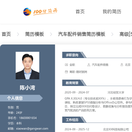
首页
我的简历
首页
简历模板
汽车配件销售简历模板
高级[5
返回样式图
正在查看5-10年经验汽车配件销售简历模板（商务风
陈小湾
性别: 男
年龄: 26
学历: 本科
婚姻状态: 未婚
工作年限: 4年
政治面貌: 党
邮箱: xiaowan@gangwan.com
电话号码: 18600001654
求职意向