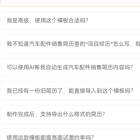
2024-09
-
2025-12
4S店配件供应链响应效率提升
项目
我是高级，使用这个模板合适吗？
为解决公司旗下多家4S店因配件缺货导致的客户车辆维修周期过长
散且信息不透明，紧急调拨依赖人工电话沟通，平均响应时间超过X
户投诉占售后服务总投诉的XXX%，严重影响了客户满意度和售后产
我不知道汽车配件销售简历里的“项目经历”怎么写，
项目职责：
1.需求调研与分析：负责收集各门店常用配件清单、历史缺货记录及
据，分析出XXX项高频缺货配件品类，定位信息孤岛和调拨流程冗长
可以使用AI帮我自动生成汽车配件销售简历内容吗？
2.流程优化设计：主导设计区域配件库存共享与紧急调拨线上流程，协
调拨平台，明确门店间调拨规则、结算方式与时效承诺。
3.试点与推广：选取X家门店进行流程试点，培训门店配件经理使用
我已经有一份旧简历了，能直接导入到这个模板吗？
订单满足率与响应时间，收集反馈优化操作细节后，向全区域XXX家
4.供应商协同：与X家核心配件供应商谈判，建立快速响应通道，对试
应商管理库存）模式，将部分库存压力转移，缩短补货周期。
制作完成后，支持导出什么格式的简历？
项目业绩：
1.区域内部配件调拨平均响应时间从X小时缩短至X小时以内，效率提
使用这款模板能提高面试邀约率吗？
2.项目覆盖的高频缺货配件品类，订单满足率从XXX%提升至XXX%