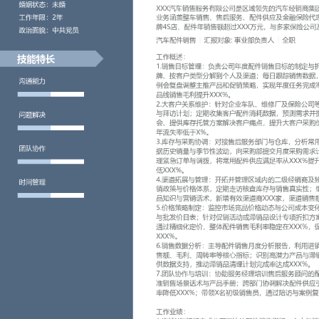
工作性质: 全职
应聘职位: 汽车配件销售
期望工作地址: 北京
期望薪资: 8
求职状态: 离职-随时到岗
工作经历
2024-09
-
2025-12
北京XX科技有限公司
XXX汽车销售服务有限公司是区域领先的汽车经销商集团，团队规模
涵盖整车销售、售后服务、配件供应及金融保险代理，旗下经营多个
配件年销售额超过XXX万元，与多家保险公司及企业车队建立稳定合
汽车配件销售
汇报对象：部门总监
工作概述：
1.销售目标管理：负责公司年度配件销售目标的制定与拆解，将总目
客户类型分解到个人及渠道；每日跟踪销售数据，分析完成进度偏差
整主推产品和促销策略，实现年度任务完成率保持在XXX%以上，核
升XXX%。