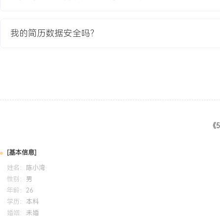
XXX%。
3.通过库存共享与VMI模式，试点门店的平均配件库存金额降低XXX
我的简历数据安全吗？
升。
4.项目成果形成标准化操作手册，培训覆盖区域所有XXX名配件相关
年度流程创新奖。
教育背景
2020-09
-
2024-07
河北经贸大学
《
GPA X.XX/4.0（专业排名前XX%），主修消费者行为学、渠道管
熟练掌握SPSS数据分析与Office办公软件。参与校园汽车配件消费
成XXX份问卷设计、数据收集与分析报告撰写，报告结论被用于优化
[基本信息]
陈列方案。
姓名：
陈小湾
性别：
男
年龄：
26
自我评价
学历：
本科
婚姻：
未婚
行业经验：X年汽车后市场销售经验，其中X年专注于汽车配件销售