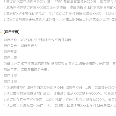
3.通过优化库存结构与采购协调，将配件整体周转率提升XXX天，库存资金占
4.成功开拓并稳定运营XXX家二级分销渠道，渠道销售占比达到总销售额的X
5.主导的X次季节性促销活动，平均拉动当月配件销售额增长XXX%，活动投入
6.培养X名初级销售员成长为业务骨干，所在团队销售目标达成率连续X年位
[项目经历]
项目名称：4S店配件供应链响应效率提升项目
担任角色：
项目负责人
项目背景：
项目内容：
为解决公司旗下多家4S店因配件缺货导致的客户车辆维修周期过长问题，原
影响了客户满意度和售后产值。
项目业绩：
项目业绩：
1.区域内部配件调拨平均响应时间从X小时缩短至X小时以内，效率提升超过X
2.项目覆盖的高频缺货配件品类，订单满足率从XXX%提升至XXX%，相关客
3.通过库存共享与VMI模式，试点门店的平均配件库存金额降低XXX%，资
4.项目成果形成标准化操作手册，培训覆盖区域所有XXX名配件相关岗位人