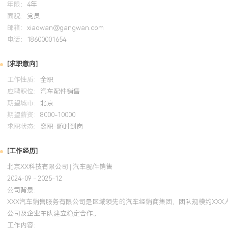
年限：
4年
库存到销售、服务的全业务流程，对乘用车主流品牌配件体系有深入
面貌：
党员
长从0到1建立并维护大客户体系，通过需求分析与方案定制，曾实
邮箱：
xiaowan@gangwan.com
额从零增长至XXX万元，大客户整体续约率超过XXX%。供应链协同
电话：
18600001654
划与供应链协调能力，曾主导库存优化项目，将配件周转效率提升XX
满足率在XXX%以上。团队培养：具备团队管理与培训经验，曾带领
[求职意向]
实战辅导与流程梳理，帮助下属提升独立作业能力，团队业绩连续增
工作性质：
全职
导向，数据敏感，能承受销售业绩压力，善于在复杂项目中协调多方
应聘职位：
汽车配件销售
C1驾照，能够适应频繁的客户拜访与出差。
期望城市：
北京
期望薪资：
8000-10000
培训经历
求职状态：
离职-随时到岗
2024-09
-
2025-12
岗湾培训中心
[工作经历]
北京XX科技有限公司 | 汽车配件销售
系统学习了供应链计划、采购与库存管理知识，并将VMI（供应商管
2024-09 - 2025-12
计算等模型应用于配件库存管理实践，通过优化采购频率与库存水位
公司背景：
前提下，使负责品类的平均库存周转天数减少XXX天，库存成本下降约
XXX汽车销售服务有限公司是区域领先的汽车经销商集团，团队规模约XX
公司及企业车队建立稳定合作。
工作内容：