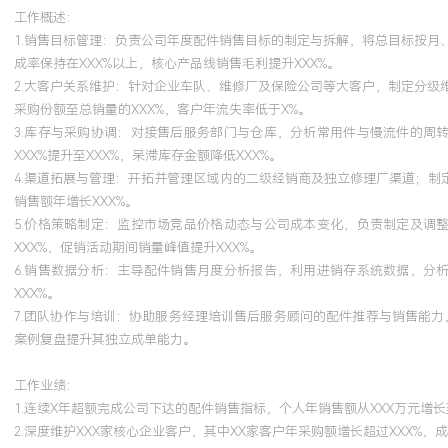
工作概述：
1.销售目标管理：负责公司年度配件销售目标的制定与拆解，将总目标按
成率保持在XXX%以上，核心产品线销售毛利提升XXX%。
2.大客户关系维护：针对企业车队、维修厂及保险公司等大客户，制定分
采购份额至总销量的XXX%，客户年流失率低于X%。
3.库存与采购协调：对接售后服务部门与仓库，分析常用件与慢流件的周
XXX%提升至XXX%，呆滞库存金额降低XXX%。
4.渠道拓展与管理：开拓并管理区域内的二级经销商及独立修理厂渠道；制
销售额年增长XXX%。
5.价格策略制定：监控市场竞品价格动态与公司成本变化，负责制定及调
XXX%，促销活动期间销量峰值提升XXX%。
6.销售数据分析：主导配件销售月度分析报告，利用进销存系统数据，分
XXX%。
7.团队协作与培训：协助服务经理培训售后服务顾问的配件推荐与销售能力
案例复盘提升其独立成单能力。
工作业绩：
1.连续X年超额完成公司下达的配件销售指标，个人年销售额从XXX万元增长至
2.深度维护XXX家核心企业客户，其中XX家客户年采购额增长超过XXX%，