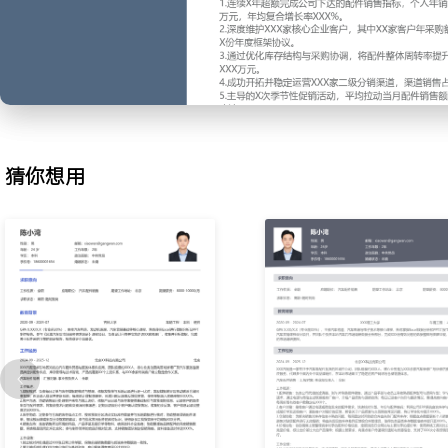
2.大客户关系维护：针对企业车队、维修厂及保险公司等大客户，制
访计划；定期收集客户配件消耗数据，预测需求并提前备货；通过组
库存托管方案解决客户痛点，提升大客户采购份额至总销量的XXX%
X%。
3.库存与采购协调：对接售后服务部门与仓库，分析常用件与慢流件
史销量与季节性波动，向采购部提交月度采购需求计划，优化安全库
单与调拨，将常用配件供应满足率从XXX%提升至XXX%，呆滞库存金
猜你想用
4.渠道拓展与管理：开拓并管理区域内的二级经销商及独立修理厂渠
策与价格体系，定期走访核查库存与销售真实性；组织渠道商培训会
营销话术，新增有效渠道商XXX家，渠道销售额年增长XXX%。
5.价格策略制定：监控市场竞品价格动态与公司成本变化，负责制定
发价目表；针对促销活动或滞销品设计专项折扣方案，平衡毛利与周
化定价，整体配件销售毛利率稳定在XXX%，促销活动期间销量峰值提
6.销售数据分析：主导配件销售月度分析报告，利用进销存系统数据
额、毛利、周转率等核心指标；识别高潜力产品与滞销风险，为采购
支持，推动滞销品清理计划完成率达成XXX%。
7.团队协作与培训：协助服务经理培训售后服务顾问的配件推荐与销
售场景话术与产品手册；跨部门协调解决配件供应引发的客户投诉，