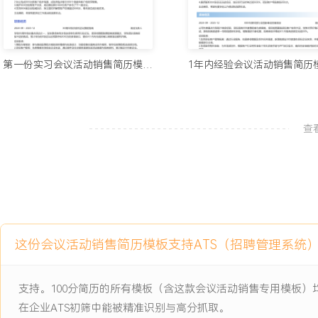
项目经历
2024-09
-
2025-12
XXX年度科技行业创新峰会招
商项目
第一份实习会议活动销售简历模板（标准风）
公司年度重点大型线下峰会项目，目标招商XXX家赞助商与参展商，
户名单不足、竞争对手价格压力等挑战，原有招商渠道单一导致线索
节奏松散，距离峰会开幕前X个月招商进度仅完成XX%。
查
项目职责：
1.负责目标客户清单拓展：通过行业报告、往届参会数据及合作伙伴
XXX家潜在目标企业名单，并按行业与规模进行分类。
2.协调宣传物料准备：与市场部协作，根据客户行业特性准备个性化招
本，确保内容准确并按时交付销售使用。
3.设计客户跟进策略：制定分阶段电话与邮件跟进计划表，设定不同
这份会议活动销售简历模板支持ATS（招聘管理系统
资料推送节点，并定期在团队内同步客户反馈。
4.整理招商反馈数据：收集销售在与客户沟通过程中遇到的共性问题
息，汇总成文档供团队调整策略时参考。
支持。100分简历的所有模板（含这款会议活动销售专用模板
在企业ATS初筛中能被精准识别与高分抓取。
项目业绩：