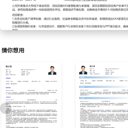
2.客户电话拜访：负责新客户初步电话沟通，使用标准化话术介绍公
解客户活动需求与预算，解答基础问题并判断合作意向；记录沟通要
或面谈时间；通过沟通技巧优化，将电话预约成功率提升至XXX%。
3.销售方案协助：协助销售经理准备客户提案资料，根据客户需求整
例；使用PPT制作基础方案框架，准备报价单与合同草案；跟进方案
文件，确保材料准确性与专业性，将方案准备时间平均缩短XXX小时
4.客户活动跟进：负责签约后客户的活动执行进度跟进，协调内部策
猜你想用
息；定期向客户汇报筹备进展，收集客户新增需求与反馈；协助处理
题，保障活动顺利交付，客户服务满意度评分达到XXX分。
工作业绩：
1.独立收集并初步筛选超过XXX条有效销售线索，为销售团队提供稳
2.累计完成XXX次新客户电话拜访，成功预约销售面谈XXX次。
3.协助完成XXX份销售方案与报价单的准备工作，支持销售经理完成
4.跟进服务XXX场会议活动项目，项目交付及时率达到XXX%，收到
主动离职，希望有更多的工作挑战和涨薪机会。