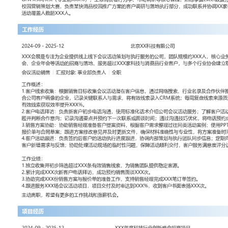
工作性质: 全职
应聘职位: 会议活动销售
期望工作地址: 北京
期望薪资: 8
求职状态: 离职-随时到岗
工作经历
2024-09
-
2025-12
北京XX科技有限公司
XXX会展是专注为企业提供线上线下会议活动策划与执行服务的公司，
人，核心业务包括行业峰会、新品发布会、企业年会等活动的招商与落
家科技与消费品行业客户，与多个行业协会建立稳定合作。
会议活动销售
汇报对象：部门总监
工作概述：
1.客户线索收集：根据销售目标收集会议活动潜在客户信息，通过网
合作伙伴推荐获取线索；初步筛选符合公司客户画像的企业，记录关
有效线索录入CRM系统；每周复盘线索来源质量，调整搜索关键词，
提升XXX%。