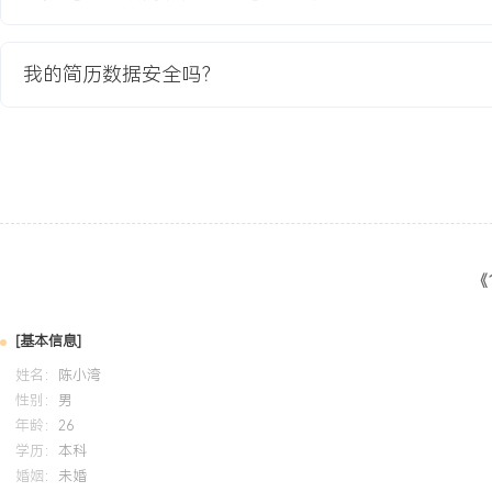
效协助销售流程各环节，从线索梳理、资料准备到客户跟进，注重细
XXX场活动的顺利交付与客户满意度。工具与学习：熟练使用CRM
户管理与数据分析，乐于学习行业知识，快速理解客户活动需求并协
我的简历数据安全吗？
人特质：积极主动，责任心强，能够适应会展行业快节奏与多线程的
的团队协作意识。
培训经历
2024-09
-
2025-12
岗湾培训中心
系统学习会议活动策划与运营管理知识，并将项目管控与客户沟通方
《
在跟进活动项目时，通过制定细致的进度检查清单，协助团队提前识别
在风险，保障了活动执行流程的顺畅，客户对流程管理的专业度表示
[基本信息]
姓名：
陈小湾
性别：
男
年龄：
26
学历：
本科
婚姻：
未婚