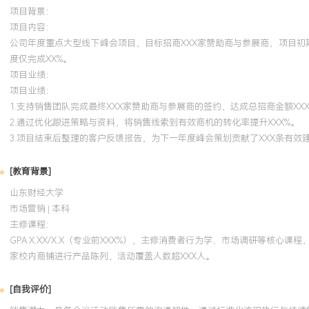
项目背景：
项目内容：
公司年度重点大型线下峰会项目，目标招商XXX家赞助商与参展商，项目
度仅完成XX%。
项目业绩：
项目业绩：
1.支持销售团队完成最终XXX家赞助商与参展商的签约，达成总招商金额XXX
2.通过优化跟进策略与资料，将销售线索到有效商机的转化率提升XXX%。
3.项目结束后整理的客户反馈报告，为下一年度峰会策划贡献了XXX条有效
[教育背景]
山东财经大学
市场营销 | 本科
主修课程：
GPA X.XX/X.X（专业前XXX%），主修消费者行为学、市场调研等核
家校内商铺进行产品陈列，活动覆盖人数超XXX人。
[自我评价]