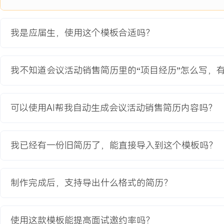
1.支持销售团队完成最终XXX家赞助商与参展商的签约，达成总招商
率XXX%。
我是应届生，使用这个模板合适吗？
2.通过优化跟进策略与资料，将销售线索到有效商机的转化率提升XX
3.项目结束后整理的客户反馈报告，为下一年度峰会策划贡献了XXX
我不知道会议活动销售简历里的“项目经历”怎么写，
教育背景
2020-09
-
2024-07
山东财经大学
可以使用AI帮我自动生成会议活动销售简历内容吗？
GPA X.XX/X.X（专业前XXX%），主修消费者行为学、市场调研等
Excel数据分析及PPT商务呈现。参与校园营销策划大赛，负责某快
户调研与落地执行部分，成功联系并协调XX家校内商铺进行产品陈
我已经有一份旧简历了，能直接导入到这个模板吗？
XXX人。
制作完成后，支持导出什么格式的简历？
自我评价
销售潜力：具备会议活动销售所需的沟通韧性，通过标准化流程执行
期内将电话预约成功率提升至XXX%，支持团队完成关键项目招商。
使用这款模板能提高面试邀约率吗？