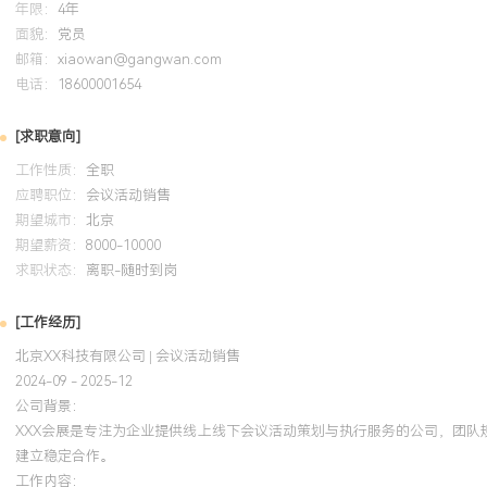
年限：
4年
面貌：
党员
邮箱：
xiaowan@gangwan.com
电话：
18600001654
[求职意向]
工作性质：
全职
应聘职位：
会议活动销售
期望城市：
北京
期望薪资：
8000-10000
求职状态：
离职-随时到岗
[工作经历]
北京XX科技有限公司 | 会议活动销售
2024-09 - 2025-12
公司背景：
XXX会展是专注为企业提供线上线下会议活动策划与执行服务的公司，团队
建立稳定合作。
工作内容：