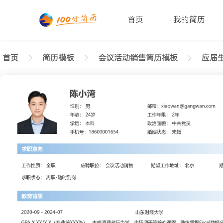
首页
我的简历
首页
简历模板
会议活动销售简历模板
应届生
返回样式图
正在查看1年内经验会议活动销售简历模板（简单布
陈小湾
性别: 男
年龄: 26
学历: 本科
婚姻状态: 未婚
工作年限: 4年
政治面貌: 党
邮箱: xiaowan@gangwan.com
电话号码: 18600001654
求职意向