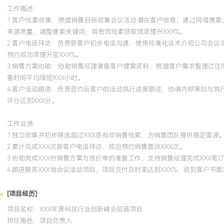
工作概述：
1.客户线索收集：根据销售目标收集会议活动潜在客户信息，通过网络搜
来源质量，调整搜索关键词，将有效线索获取效率提升XXX%。
2.客户电话拜访：负责新客户初步电话沟通，使用标准化话术介绍公司会
预约成功率提升至XXX%。
3.销售方案协助：协助销售经理准备客户提案资料，根据客户需求整理过往
备时间平均缩短XXX小时。
4.客户活动跟进：负责签约后客户的活动执行进度跟进，协调内部策划与
评分达到XXX分。
工作业绩：
1.独立收集并初步筛选超过XXX条有效销售线索，为销售团队提供稳定客源
2.累计完成XXX次新客户电话拜访，成功预约销售面谈XXX次。
3.协助完成XXX份销售方案与报价单的准备工作，支持销售经理完成XXX笔
4.跟进服务XXX场会议活动项目，项目交付及时率达到XXX%，收到客户书面
[项目经历]
项目名称：XXX年度科技行业创新峰会招商项目
担任角色：
项目负责人