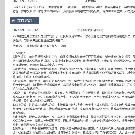
工作性质: 全职
应聘职位: 结算会计
期望工作地址: 北京
期望薪资: 8000
求职状态: 离职-随时到岗
工作经历
2024-09
-
2025-12
北京XX科技有限公司
XXX制造是专注工业设备生产的公司，团队规模约XXX人，核心业
造设备，产品服务于国内外超过XXX家客户，与多家供应链企业建立
结算会计
汇报对象：部门总监
工作概述：
1.账务核对：负责日常账务核对工作，确保银行流水与会计凭证匹配
对流程，引入自动化工具扫描异常数据；每日完成XXX笔交易核对，
起；通过流程优化，将核对时间缩短XXX%，错误率下降XXX%；定
规则库以减少人工干预。
2.资金结算：管理公司资金结算流程，协调银行与业务部门付款事宜