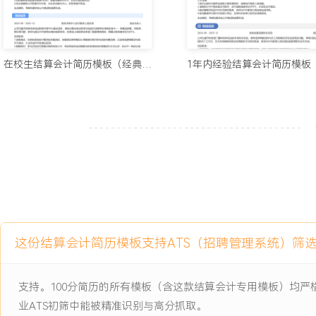
7.流程优化：主导财务流程优化项目，识别结算与报表环节的瓶颈；
化处理重复性任务，减少人工操作错误；优化结算对账和报表生成流
率；将流程执行时间降低XXX%，人力成本节约XXX%；制定标准化
XXX名成员确保规范执行。
在校生结算会计简历模板（经典风）
工作业绩：
1.独立完成XXX笔账务核对任务，保障财务数据准确率维持在XXX%
2.高效处理资金结算XXX万元，准时支付率达到XXX%，累计节约滞纳
3.编制财务报表XXX份，提交准时率XXX%，有效支持管理层经营决
4.完成税务申报XXX项，合规率XXX%，年度节约税务成本XXX万元。
5.成本分析推动实现节约XXX万元，成本控制效果提升XXX%。
6.配合审计XXX次，审计通过率XXX%，整改完成率XXX%。
7.流程优化项目节省时间XXX小时，人力效率提升XXX%，支持业务
这份结算会计简历模板支持ATS（招聘管理系统）筛
主动离职，希望有更多的工作挑战和涨薪机会。
支持。100分简历的所有模板（含这款结算会计专用模板）均
项目经历
业ATS初筛中能被精准识别与高分抓取。