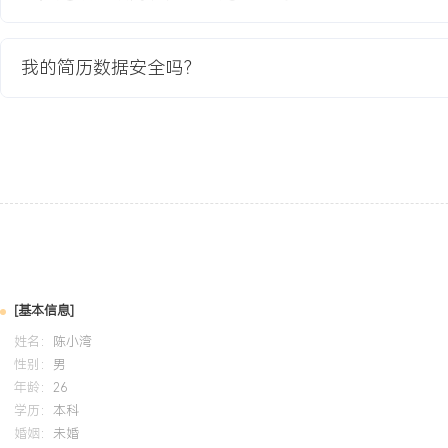
3.人力成本节约XXX%，年度运营成本下降XXX万元。
4.支持公司业务扩张，新增服务子公司XXX家，处理能力提升XXX%
我的简历数据安全吗？
教育背景
2020-09
-
2024-07
河北大学
GPA X.XX（专业前XX%），主修财务会计、管理会计、税法等核
金蝶财务软件及Excel高级数据分析功能，参与模拟企业财务决策课
与成本分析模块，完成XXX家虚拟公司的财务报告与绩效评估。
自我评价
[基本信息]
专业背景：10+年结算会计经验，专注财务流程优化与资金管理，主
姓名：
陈小湾
与共享中心建设项目，年处理结算金额超XXX万元，错误率持续降低X
性别：
男
行：策划并实施财务共享中心建设，整合分散流程，将结算效率提升X
年龄：
26
务规模扩张至XXX家客户。资源统筹：管理银行、税务、审计等多方
学历：
本科
婚姻：
未婚
与申报流程，节约资金成本XXX%，确保供应链与合规稳定。数据分