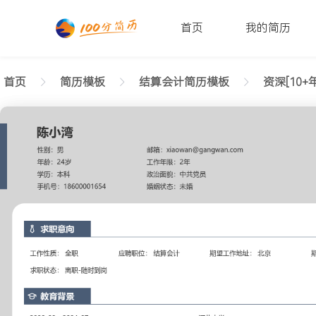
首页
我的简历
首页
简历模板
结算会计简历模板
资深[10+年
返回样式图
正在查看10+年经验结算会计简历模板（独特风）文
陈小湾
性别: 男
年龄: 26
学历: 本科
婚姻状态: 未婚
工作年限: 4年
政治面貌: 党
邮箱: xiaowan@gangwan.com
电话号码: 18600001654
求职意向