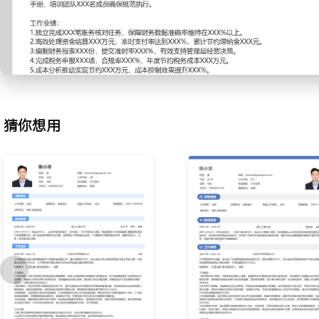
程，使用电子签批系统加快处理速度；处理月度结算金额XXX万元，
款项；将结算周期从XXX天缩短至XXX天，减少滞纳金XXX元；建
识别流动性风险。
3.报表编制：负责月度、季度财务报表编制工作；整合各业务部门提
财务软件生成标准化报表；确保报表符合会计准则，准时提交给管理
时间减少XXX%，准确性提升至XXX%；开发统一报表模板，标准化
异。
猜你想用
4.税务申报：处理公司各项税务申报工作，包括增值税、企业所得税
策，合理规划税务筹划方案；按时完成XXX项税务申报，避免罚款和
化申报流程，节约税务成本XXX%，申报效率提升XXX%；与税务机
涉税争议问题。
5.成本分析：进行成本核算与分析，支持预算控制与决策；收集生产
与预算 variances；每月出具成本分析报告，识别成本节约机会；
地，实现年度节约XXX万元；将成本分析周期缩短XXX%，提高管理
6.审计配合：配合内外部审计工作，准备并提供所需审计资料；协调
件，确保审计流程顺利进行；协助完成XXX次年度审计，无重大审计
准备与沟通，将审计时间减少XXX%，提升审计满意度；建立审计问
改落实率达到XXX%。