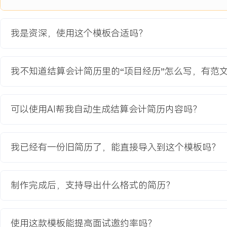
2024-09
-
2025-12
财务共享中心建设项目
公司为提升财务处理效率与标准化水平启动的财务共享中心项目，原
我是资深，使用这个模板合适吗？
致处理效率低下，错误率高，服务XXX家子公司时，每月结算延迟达
期经常出现账务积压，ERP系统与银行支付接口存在兼容性问题，对账
小时。
我不知道结算会计简历里的“项目经历”怎么写，有范
项目职责：
1.流程设计：负责结算与报表流程标准化设计，采用集中处理模式，
审核节点，将分散流程整合为可复用的模板。
可以使用AI帮我自动生成结算会计简历内容吗？
2.系统实施：协调IT部门实施财务系统升级与集成，测试银行接口与E
保交易数据准确导入与处理。
3.团队培训：组织培训 sessions，编写操作指南与常见问题手册，培
我已经有一份旧简历了，能直接导入到这个模板吗？
握新系统与流程。
4.质量监控：建立质量控制点与抽查机制，定期检查处理质量，通过
误，输出质量报告。
制作完成后，支持导出什么格式的简历？
项目业绩：
1.项目上线后，结算处理时间从XXX天缩短至XXX天，整体效率提升X
使用这款模板能提高面试邀约率吗？
2.财务处理错误率降低XXX%，内部客户满意度评分提高至XXX分。