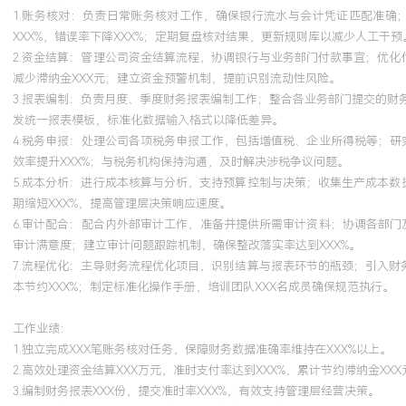
1.账务核对：负责日常账务核对工作，确保银行流水与会计凭证匹配准确
XXX%，错误率下降XXX%；定期复盘核对结果，更新规则库以减少人工干预
2.资金结算：管理公司资金结算流程，协调银行与业务部门付款事宜；优化
减少滞纳金XXX元；建立资金预警机制，提前识别流动性风险。
3.报表编制：负责月度、季度财务报表编制工作；整合各业务部门提交的财
发统一报表模板，标准化数据输入格式以降低差异。
4.税务申报：处理公司各项税务申报工作，包括增值税、企业所得税等；研
效率提升XXX%；与税务机构保持沟通，及时解决涉税争议问题。
5.成本分析：进行成本核算与分析，支持预算控制与决策；收集生产成本数据
期缩短XXX%，提高管理层决策响应速度。
6.审计配合：配合内外部审计工作，准备并提供所需审计资料；协调各部门
审计满意度；建立审计问题跟踪机制，确保整改落实率达到XXX%。
7.流程优化：主导财务流程优化项目，识别结算与报表环节的瓶颈；引入财
本节约XXX%；制定标准化操作手册，培训团队XXX名成员确保规范执行。
工作业绩：
1.独立完成XXX笔账务核对任务，保障财务数据准确率维持在XXX%以上。
2.高效处理资金结算XXX万元，准时支付率达到XXX%，累计节约滞纳金XXX
3.编制财务报表XXX份，提交准时率XXX%，有效支持管理层经营决策。