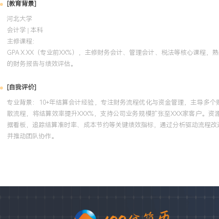
[教育背景]
河北大学
会计学 | 本科
主修课程：
GPA X.XX（专业前XX%），主修财务会计、管理会计、税法等核心课程
的财务报告与绩效评估。
[自我评价]
专业背景：10+年结算会计经验，专注财务流程优化与资金管理，主导多个
散流程，将结算效率提升XXX%，支持公司业务规模扩张至XXX家客户。
据看板，追踪结算准时率、成本节约等关键绩效指标，通过分析驱动流程改
并推动团队协作。