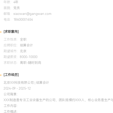
年限：
4年
板，追踪结算准时率、成本节约等关键绩效指标，通过分析驱动流程
面貌：
党员
缩短XXX%。个人特质：严谨细致，具备较强的跨部门沟通与问题解
邮箱：
xiaowan@gangwan.com
计师证书，能够适应快节奏工作环境并推动团队协作。
电话：
18600001654
培训经历
[求职意向]
工作性质：
全职
2024-09
-
2025-12
岗湾培训中心
应聘职位：
结算会计
期望城市：
202X年获得注册会计师证书，将专业知识应用于公司税务筹划与审
北京
期望薪资：
8000-10000
申报策略与合规检查，年度节税XXX万元，提升财务报表可信度与审
求职状态：
离职-随时到岗
成功通过ISO认证及多次融资尽调。
[工作经历]
北京XX科技有限公司 | 结算会计
2024-09 - 2025-12
公司背景：
XXX制造是专注工业设备生产的公司，团队规模约XXX人，核心业务是生
工作内容：
工作概述：