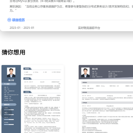
现库存预扣减。
2.设计并实现大转盘抽奖系统，采用分级缓存策略（本地缓存+Redi
QPS达到12000+。
3.主导订单退款服务重构，基于Golang实现分布式事务方案，通过e
现。
4.优化排行榜服务性能，重构Redis ZSET使用模式，将响应时间从230
5.使用Golang重构PHP老系统的支付回调模块，通过context实现
猜你想用
性。
技术亮点：
深入理解Golang runtime机制及GC调优。
熟练使用Gin/Echo框架开发高并发服务。
具备分布式系统设计能力，熟悉熔断降级策略。
主导过MySQL索引优化（B+树深度从4层降至3层）。
离职原因：“当前业务以存量系统维护为主，希望参与更复杂的[分布
构优化]，提升技术决策与全链路攻坚能力。”