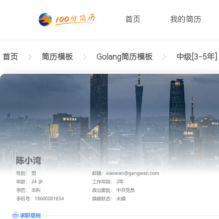
首页
我的简历
首页
简历模板
Golang简历模板
中级[3-5年]
返回样式图
正在查看中级Golang干练简历模板文字版
陈小湾
性别: 男
年龄: 26
学历: 本科
婚姻状态: 未婚
工作年限: 4年
政治面貌: 党
邮箱: xiaowan@gangwan.com
电话号码: 18600001654
求职意向