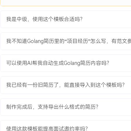
1.系统QPS从300提升至800，支持日均2000万条物流数据处理，接
家。
我是中级，使用这个模板合适吗？
2.轨迹计算准确率提升至99.4%，系统可用性达到99.8%，云资源成本
3.生产环境BUG数减少22%，迭代速度提升28%，获评公司年度技术
4.直接推动平台通过ISO27001认证，客户满意度提升15%，支撑物
我不知道Golang简历里的“项目经历”怎么写，有范文
教育背景
可以使用AI帮我自动生成Golang简历内容吗？
2021-09
-
2025-07
电子科技大学
GPA XX/4.0（专业前XX%），主修数据库系统与并发程序设计，主导
件开发，掌握Go语言运行时调度与性能调优技术，实现消息队列系统与
我已经有一份旧简历了，能直接导入到这个模板吗？
成，完成系统响应时间优化与稳定性保障。
制作完成后，支持导出什么格式的简历？
自我评价
工作背景：X年资深Golang后端开发经验，聚焦高并发平台与系统
技术战略视野，主导从0到1构建多个大型分布式系统，涉及复杂业务
使用这款模板能提高面试邀约率吗？