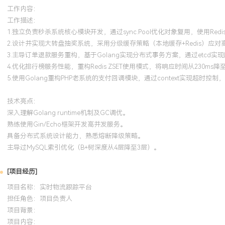
工作内容：
工作描述：
1.独立负责秒杀系统核心模块开发，通过sync.Pool优化对象复用，使用Red
2.设计并实现大转盘抽奖系统，采用分级缓存策略（本地缓存+Redis）应对高并
3.主导订单退款服务重构，基于Golang实现分布式事务方案，通过etcd实
4.优化排行榜服务性能，重构Redis ZSET使用模式，将响应时间从230ms降至
5.使用Golang重构PHP老系统的支付回调模块，通过context实现超时控
技术亮点：
深入理解Golang runtime机制及GC调优。
熟练使用Gin/Echo框架开发高并发服务。
具备分布式系统设计能力，熟悉熔断降级策略。
主导过MySQL索引优化（B+树深度从4层降至3层）。
[项目经历]
项目名称：实时物流跟踪平台
担任角色：
项目负责人
项目背景：
项目内容：