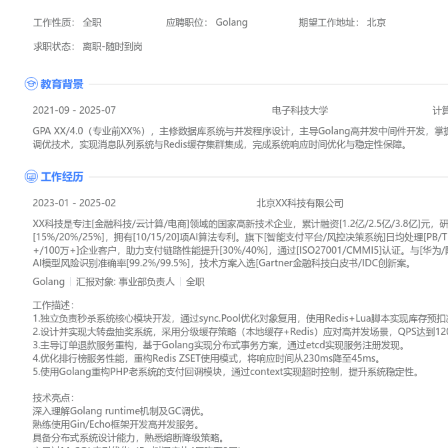
工作性质: 全职
应聘职位: Golang
期望工作地址: 北京
期望薪资: 8000-
求职状态: 离职-随时到岗
工作经历
2023-01
-
2025-02
北京XX科技有限公司
XX科技是专注[金融科技/云计算/电商]领域的国家高新技术企业，累计融资
亿/3.8亿]元，研发投入占比[15%/20%/25%]，拥有[10/15/20]项A
付平台/风控决策系统]日均处理[PB/TB级]交易数据，服务[50万+/10
支付链路性能提升[30%/40%]，通过[ISO27001/CMMI5]认证。与[
发架构，AI模型风险识别准确率[99.2%/99.5%]，技术方案入选[Gart
书/IDC创新案。
Golang
汇报对象：部门总监
工作描述：
1.独立负责秒杀系统核心模块开发，通过sync.Pool优化对象复用，使用R