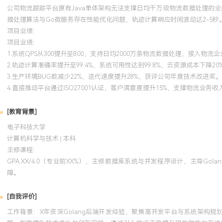
公司物流跟踪平台原有Java单体架构无法支撑日均千万级物流数据处理的业
据处理算法与Go微服务存在性能优化问题，轨迹计算响应时间波动达2-5秒
项目业绩：
项目业绩：
1.系统QPS从300提升至800，支持日均2000万条物流数据处理，接入物流企
2.轨迹计算准确率提升至99.4%，系统可用性达到99.8%，云资源成本下降20
3.生产环境BUG数减少22%，迭代速度提升28%，获评公司年度技术改进奖。
4.直接推动平台通过ISO27001认证，客户满意度提升15%，支撑物流业务收
[教育背景]
电子科技大学
计算机科学与技术 | 本科
主修课程：
GPA XX/4.0（专业前XX%），主修数据库系统与并发程序设计，主导
障。
[自我评价]
工作背景：X年资深Golang后端开发经验，聚焦高并发平台与系统架构