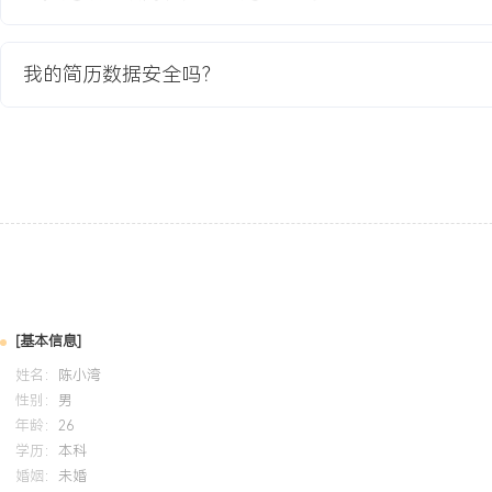
术领导：制定技术标准与架构治理策略，指导团队技术成长与创新实
具提升研发效能与系统鲁棒性。 业务影响：深度参与产品规划，将
值，驱动平台稳定性与可扩展性突破，支撑企业核心战略落地。 个
我的简历数据安全吗？
出，善于复杂系统抽象与决策，具备强抗压与跨部门推动能力，持有
语流利，胜任全球化技术领导角色。
培训经历
2024-01
-
2025-01
岗湾科技
深入应用OAuth2.0授权框架与零信任安全模型，强化RESTful接口
XX%潜在注入攻击。
[基本信息]
姓名：
陈小湾
性别：
男
年龄：
26
学历：
本科
婚姻：
未婚