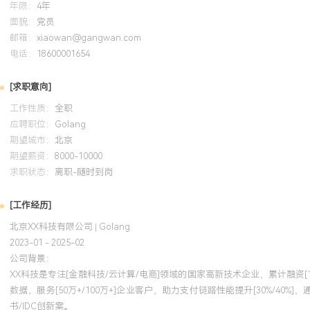
年限：
4年
面貌：
党员
邮箱：
xiaowan@gangwan.com
电话：
18600001654
[求职意向]
工作性质：
全职
应聘职位：
Golang
期望城市：
北京
期望薪资：
8000-10000
求职状态：
离职-随时到岗
[工作经历]
北京XX科技有限公司 | Golang
2023-01 - 2025-02
公司背景：
XX科技是专注[金融科技/云计算/电商]领域的国家高新技术企业，累计融资[1.2亿/2
数据，服务[50万+/100万+]企业客户，助力支付链路性能提升[30%/40%]，通过
书/IDC创新案。