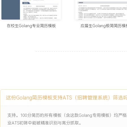
项目经历
2023-01
-
2025-01
实时物流跟踪平台
公司物流跟踪平台原有Java单体架构无法支撑日均千万级物流数据
在校生Golang专业简历模板
应届生Golang极简简历模
信息处理环节存在3秒延迟瓶颈，服务100家物流合作伙伴时同步接口
300，在业务高峰期频繁触发限流，GPS数据处理算法与Go微服务
迹计算响应时间波动达2-5秒。
项目职责：
1.功能开发：主导物流轨迹计算模块和实时推送功能开发，采用Go-mi
计Redis集群缓存方案降低数据库负载28%。
2.性能优化：通过NSQ消息队列重构物流数据处理流程，利用Channel和
发处理，将位置更新响应时间从3秒降至800毫秒。
3.技术攻坚：解决WebSocket连接内存泄漏问题，集成Elasticsea
这份Golang简历模板支持ATS（招聘管理系统）筛选
索，提升查询效率45%。
4.质量保障：建立集成测试框架和性能监控体系，推动核心模块代码重
元测试覆盖率提升至82%。
支持。100分简历的所有模板（含这款Golang专用模板）
业ATS初筛中能被精准识别与高分抓取。
项目业绩：