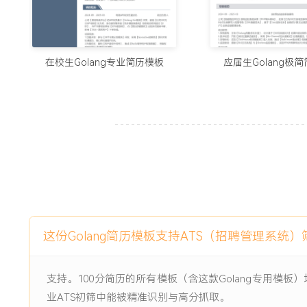
项目经历
2024-09
-
2025-03
电商API网关性能优化
公司【跨境电商平台】的API网关基于【Golang Gin框架】开
在校生Golang专业简历模板
应届生Golang极
调用】压力时，身份鉴权模块因【同步数据库查询】导致响应时
校验存在【30%错误率】，在【黑五促销期间】出现多次服务中
户】下单体验。
项目职责：
1.功能开发：参与【JWT令牌分发模块】开发，采用【Gorout
力，接口吞吐量提升2倍。
2.性能优化：重构【用户鉴权中间件】，集成【Redis缓存
间从2秒降至300毫秒。
3.问题修复：排查【内存泄漏】问题，优化【JSON序列化库】
这份Golang简历模板支持ATS（招聘管理系统
时间。
4.测试支持：编写【Go Test基准测试】覆盖核心路由，修
率从60%提升至85%。
支持。100分简历的所有模板（含这款Golang专用
业ATS初筛中能被精准识别与高分抓取。
项目业绩：