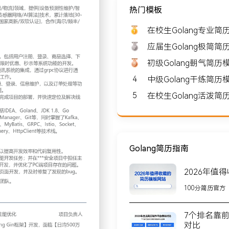
热门模板
8000-10000
在校生Golang专业简
应届生Golang极简简
初级Golang朝气简历
4
中级Golang干练简历
江苏苏州
5
在校生Golang活泼简
供[设备预测性维护/智能仓
，累计落地[30-100]个案
[海尔/顺丰/上汽]等企业，年
Golang简历指南
2026年值
100分简历官方
册、登录、商品选择、下单、
统功能的开发。
7个排名靠
，通过grpc协议进行通信；独
对比