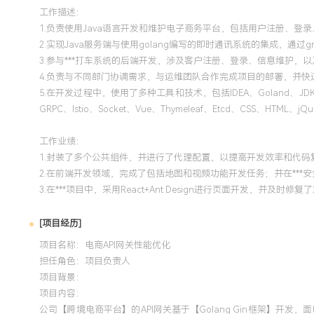
工作描述：
1.负责使用Java语言开发和维护电子商务平台，包括用户注册、
2.实现Java服务端与使用golang编写的即时通讯系统的集成，通
3.参与***打车系统的后端开发，涉及客户注册、登录、信息维护，以及
4.负责与不同部门协调需求，与运维团队合作完成项目的部署，并快
5.在开发过程中，使用了多种工具和技术，包括IDEA、Goland、JDK 1.8、Go 1.
GRPC、Istio、Socket、Vue、Thymeleaf、Etcd、CSS、HTML、jQ
工作业绩：
1.封装了多个公共组件，并进行了代理配置，以提高开发效率和代码
2.在前端开发领域，完成了包括地图和视频功能开发任务；并在***安
3.在***项目中，采用React+Ant Design进行页面开发，并及时修复
[项目经历]
项目名称：电商API网关性能优化
担任角色：
项目负责人
项目背景：
项目内容：
公司【跨境电商平台】的API网关基于【Golang Gin框架】开