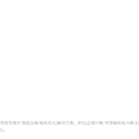
测性维护/智能仓储/能耗优化]解决方案。依托[边缘计算/传感器网络/AI算法]技术
]%。