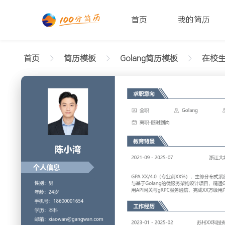
首页
我的简历
首页
简历模板
Golang简历模板
在校生
返回样式图
正在查看在校生Golang专业简历模板文字版
陈小湾
性别: 男
年龄: 26
学历: 本科
婚姻状态: 未婚
工作年限: 4年
政治面
邮箱: xiaowan@gangwan.com
电话号码: 18600001654
求职意向