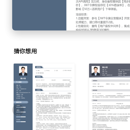
立负责电商平台的架构设计及后端开发工作。
3.参与***打车系统的后端开发，涉及客户注册、登录、信息
并处理Java和golang服务端开发中的问题。
4.负责与不同部门协调需求，与运维团队合作完成项目的部署
题。
5.在开发过程中，使用了多种工具和技术，包括IDEA、Goland、JD
Navicat、Protobuf、Redis Desktop Manager、Git等，同
猜你想用
ElasticSearch、Vitess、POI、Spring Cloud、MyBatis、GRP
Thymeleaf、Etcd、CSS、HTML、jQuery、HttpClient等技术
工作业绩：
1.封装了多个公共组件，并进行了代理配置，以提高开发效率
2.在前端开发领域，完成了包括地图和视频功能开发任务；并在
端开发者，使用uniapp+vue完成移动端开发，并优化了PC
3.在***项目中，采用React+Ant Design进行页面开发，并
离职原因：想要加入一个创新或更有吸引力的团队。