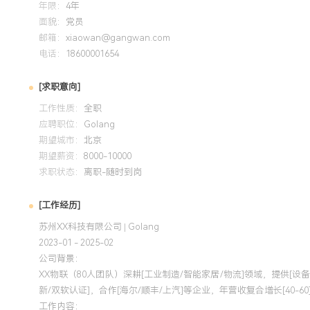
年限：
4年
面貌：
党员
邮箱：
xiaowan@gangwan.com
电话：
18600001654
[求职意向]
工作性质：
全职
应聘职位：
Golang
期望城市：
北京
期望薪资：
8000-10000
求职状态：
离职-随时到岗
[工作经历]
苏州XX科技有限公司 | Golang
2023-01 - 2025-02
公司背景：
XX物联（80人团队）深耕[工业制造/智能家居/物流]领域，提供[设备预
新/双软认证]，合作[海尔/顺丰/上汽]等企业，年营收复合增长[40-60
工作内容：