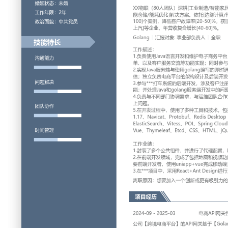
工作性质: 全职
应聘职位: Golang
期望工作地址: 北京
期望薪资: 
求职状态: 离职-随时到岗
工作经历
2023-01
-
2025-02
苏州XX科技有限公司
XX物联（80人团队）深耕[工业制造/智能家居/物流]领域，提
储/能耗优化]解决方案。依托[边缘计算/传感器网络/AI算法]技术
例，降低客户故障率[20-50]%，获[国家高新/双软认证]，合作
营收复合增长[40-60]%。
Golang
汇报对象：部门总监
工作描述：
1.负责使用Java语言开发和维护电子商务平台，包括用户注
以及客户服务交流等功能实现；同时参与限时优惠、秒杀等系
2.实现Java服务端与使用golang编写的即时通讯系统的集成