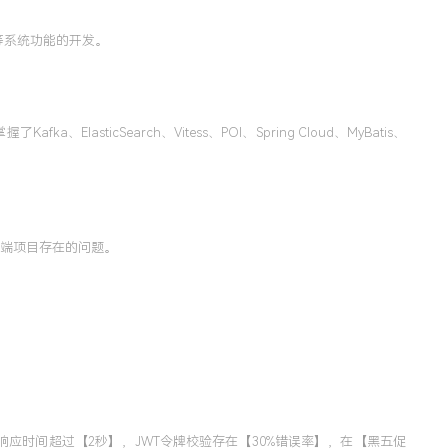
等系统功能的开发。
fka、ElasticSearch、Vitess、POI、Spring Cloud、MyBatis、
PC端项目存在的问题。
致响应时间超过【2秒】，JWT令牌校验存在【30%错误率】，在【黑五促