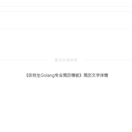
动态，参与内部技术分享，快
强学习能力与团队协作精神，
Go Expert Cert
北京
下的协程调度优化，将API
《在校生Golang专业简历模板》简历文字详情