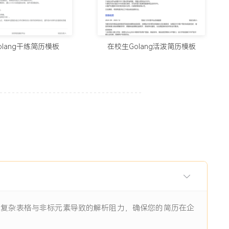
用的制作简历网站与在线简历工具推荐（2026）
5678阅读
olang干练简历模板
在校生Golang活泼简历模板
历生成工具实测：从智能制作到优化，国内外精选推荐
11938阅读
I辅助：八个值得尝试的简历制作平台
11844阅读
眼前一亮的简历：8个值得收藏的简历制作网站
9484阅读
除了复杂表格与非标元素导致的解析阻力，确保您的简历在企