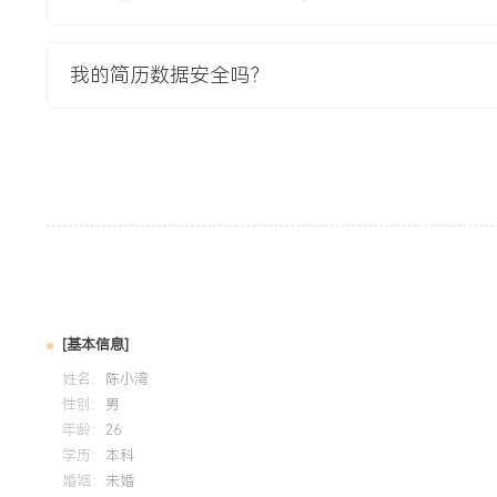
构提升可读性和可维护性。 学习与成长：积极跟进技术社区
速适应团队开发流程与工具链。 个人特点：踏实严谨，具备
持有计算机相关学历证书，英语基础良好，能阅读技术文档。
我的简历数据安全吗？
培训经历
2024-01
-
2025-01
岗湾科技
掌握Golang高并发编程与内存管理优化技术，实现微服务架构
接口响应耗时从XXms压缩至XXms。
[基本信息]
姓名：
陈小湾
性别：
男
年龄：
26
学历：
本科
婚姻：
未婚