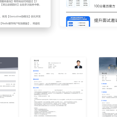
100分简历官方
维护，以及订单处理等功能；
提升面试邀
，并快速定位及解决线上问
100分简历官方
K 1.8、Go 1.17、
时掌握了Kafka、
8个高质量
C、Istio、Socket、Vue、
测
栈。
100分简历官方
不会写简历
步
和代码复用性。
***安全项目中担任主要前
100分简历官方
端项目存在的问题。
及时修复了发现的bug。
你的简历为
100分简历官方