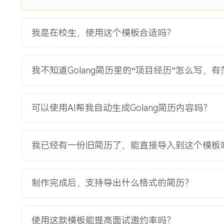
1.网关QPS从1200提升至3500，错误率从30%降至5%。
2.服务响应时间P99从5秒优化至800毫秒，促销期间可用性达9
我是在校生，使用这个模板合适吗？
3.内存使用量减少35%，获团队"性能优化标兵"称号。
4.支撑平台日订单量增长40%，客户投诉率下降55%。
我不知道Golang简历里的“项目经历”怎么写，
教育背景
2021-09
-
2025-07
浙江大学
可以使用AI帮我自动生成Golang简历内容吗？
GPA XX/4.0（专业前XX%），主修分布式系统与高级编程
Golang的微服务架构设计项目，精通Gin框架与并发编程模型
gRPC服务通信，完成XX万级用户在线系统的性能优化与容器
我已经有一份旧简历了，能直接导入到这个模板
自我评价
制作完成后，支持导出什么格式的简历？
工作背景：X年Golang后端开发经验，聚焦Web服务与基础架
及数据库优化等核心技能，参与多个中小型项目开发，支持系
术能力：熟悉Golang标准库及常用框架，能够独立完成模块
使用这款模板能提高面试邀约率吗？