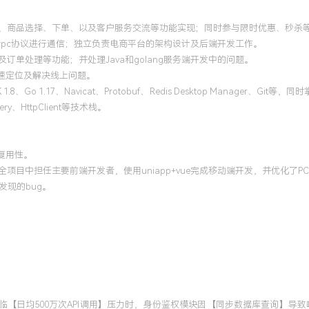
登录、商品选择、下单、以及客户服务交流等功能实现；同时参与限时优惠、秒杀
过grpc协议进行通信；独立负责电商平台的架构设计及后端开发工作。
订单处理等功能；并处理Java和golang服务端开发中的问题。
速定位及解决线上问题。
17、Navicat、Protobuf、Redis Desktop Manager、Git等，同时掌握了Ka
uery、HttpClient等技术栈。
复用性。
全项目中担任主要前端开发者，使用uniapp+vue完成移动端开发，并优化了
了发现的bug。
发，面临【日均500万次API调用】压力时，身份鉴权模块因【同步数据库查询】导