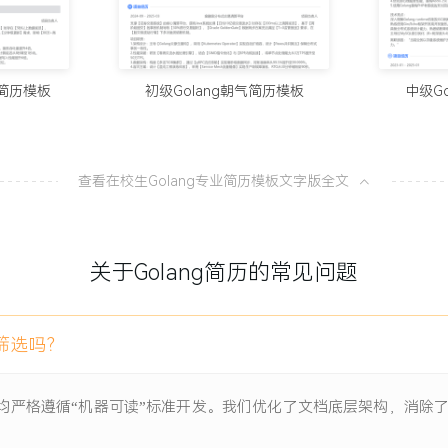
10个值得试
100分简历官方
项目负责人
发，面临【日均500万次API
简简历模板
初级Golang朝气简历模板
中级G
8款AI简
间超过【2秒】，JWT令牌
100分简历官方
断，影响【50万+活跃用
查看在校生Golang专业简历模板文字版全文
从模板到A
ine协程池】优化并发处理能
100分简历官方
关于Golang简历的常见问题
用户权限数据】，将鉴权响应时
一份让HR
100分简历官方
选择，减少40%的GC停顿
）筛选吗？
复鉴权逻辑错误，单元测试覆盖
模板）均严格遵循“机器可读”标准开发。我们优化了文档底层架构，消