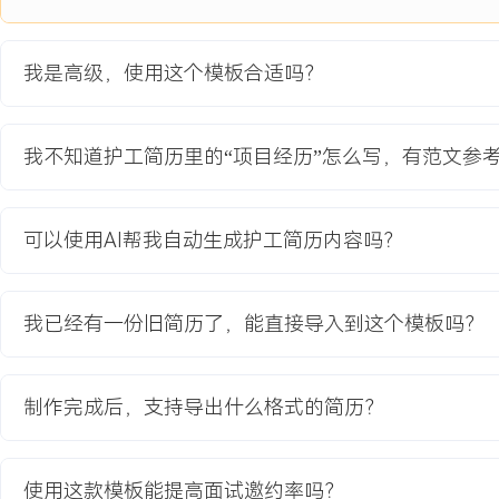
预与风险防控体系。
项目职责：
我是高级，使用这个模板合适吗？
1.方案设计：负责非药物干预活动模块设计，基于怀旧疗法与音乐疗
家环境开展的记忆唤起与情绪安抚活动箱。
2.流程建立：主导制定防走失与应急处理标准流程，包括环境安全评
我不知道护工简历里的“项目经历”怎么写，有范文参
别信号与分级上报机制。
3.工具开发：协调资源制作家属指导手册与护工工作指引卡，将专业
并茂的简易操作步骤。
可以使用AI帮我自动生成护工简历内容吗？
4.培训实施：作为核心讲师，对项目组内XX名护工进行专项培训与
位护工掌握核心技能。
我已经有一份旧简历了，能直接导入到这个模板吗？
项目业绩：
1.项目服务XX个失智老人家庭，客户满意度从XX分提升至XXX分，
XXX%。
制作完成后，支持导出什么格式的简历？
2.通过流程与工具应用，项目内护工报告的照护压力感平均下降XXX
发生率降低XXX%。
3.输出的《失智老人居家照护指引》成为公司标准化服务文件之一，支
使用这款模板能提高面试邀约率吗？
的培训工作。