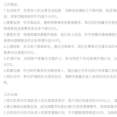
工作概述：
1.生活照护：负责老人的日常生活起居，为解决自理能力下降问题，制定
线，将单项服务耗时平均减少XXX%。
2.健康监测：针对高血压、糖尿病等慢性病管理需求，每日定时测量并记
使得急性送医事件发生率下降XXX%。
3.康复支持：根据医嘱或康复师指导，执行床上活动、关节按摩及器械辅
使得关键康复动作达标率提升至XXX%。
4.心理疏导：关注老人情绪变化，通过日常聊天、回忆往事等方式建立信
意度评分提高XXX分。
5.护理计划：对接客户家属与主管护士，参与制定个性化周度护理计划；
XXX%。
6.家属沟通：作为照护服务的主要联络人，每日通过文字与图片向家属汇报
7.团队协作：参与护理团队交接班会议，清晰传递重点老人夜间状况及当
性。
工作业绩：
1.独立负责XX位高龄老人的长期居家照护，客户续约率维持在XXX%以上，
2.通过精细化健康监测，成功预警并协助处理X次突发健康事件，获得家属
3.主导执行XX位术后老人的居家康复计划，平均康复周期缩短XXX%，功能恢