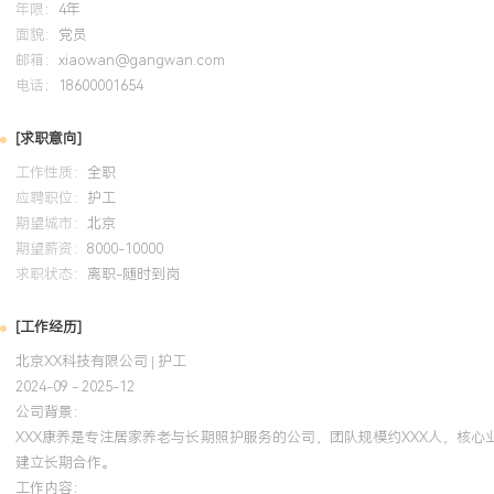
年限：
4年
升XXX%。个人特质：责任心强，富有同理心与耐心，能在高压照护
面貌：
党员
与专业判断，致力于通过专业服务提升老人晚年生活质量。
邮箱：
xiaowan@gangwan.com
电话：
18600001654
培训经历
[求职意向]
2024-09
-
2025-12
岗湾培训中心
工作性质：
全职
系统学习并掌握了国际先进的老年综合评估方法与介护技术。将评估
应聘职位：
护工
期望城市：
务，对XX位老人进行能力等级精准划分，据此制定个性化护理计划
北京
期望薪资：
8000-10000
源利用效率提升XXX%。培训所学的情景模拟教学方法，应用于团队
求职状态：
离职-随时到岗
提升了处理复杂照护问题的能力。
[工作经历]
北京XX科技有限公司 | 护工
2024-09 - 2025-12
公司背景：
XXX康养是专注居家养老与长期照护服务的公司，团队规模约XXX人，核
建立长期合作。
工作内容：