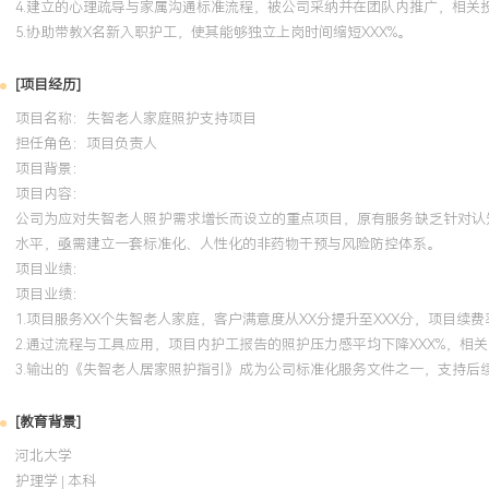
4.建立的心理疏导与家属沟通标准流程，被公司采纳并在团队内推广，相关投
5.协助带教X名新入职护工，使其能够独立上岗时间缩短XXX%。
[项目经历]
项目名称：失智老人家庭照护支持项目
担任角色：
项目负责人
项目背景：
项目内容：
公司为应对失智老人照护需求增长而设立的重点项目，原有服务缺乏针对认知障
水平，亟需建立一套标准化、人性化的非药物干预与风险防控体系。
项目业绩：
项目业绩：
1.项目服务XX个失智老人家庭，客户满意度从XX分提升至XXX分，项目续费
2.通过流程与工具应用，项目内护工报告的照护压力感平均下降XXX%，相关
3.输出的《失智老人居家照护指引》成为公司标准化服务文件之一，支持后续
[教育背景]
河北大学
护理学 | 本科