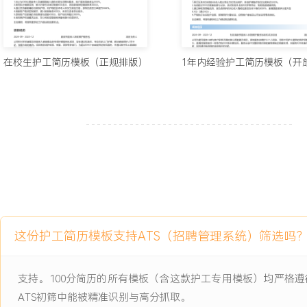
工作业绩：
1.独立负责XX位高龄老人的长期居家照护，客户续约率维持在XXX
达X年。
2.通过精细化健康监测，成功预警并协助处理X次突发健康事件，获
在校生护工简历模板（正规排版）
3.主导执行XX位术后老人的居家康复计划，平均康复周期缩短XXX
XXX%。
4.建立的心理疏导与家属沟通标准流程，被公司采纳并在团队内推广
XXX%。
5.协助带教X名新入职护工，使其能够独立上岗时间缩短XXX%。
主动离职，希望有更多的工作挑战和涨薪机会。
项目经历
这份护工简历模板支持ATS（招聘管理系统）筛选吗
2024-09
-
2025-12
失智老人家庭照护支持项目
公司为应对失智老人照护需求增长而设立的重点项目，原有服务缺乏
支持。100分简历的所有模板（含这款护工专用模板）均严格
方法，照护者面临老人情绪暴躁、走失风险高、沟通困难等挑战，服
ATS初筛中能被精准识别与高分抓取。
于XX分，护工 burnout 率显著高于平均水平，亟需建立一套标准