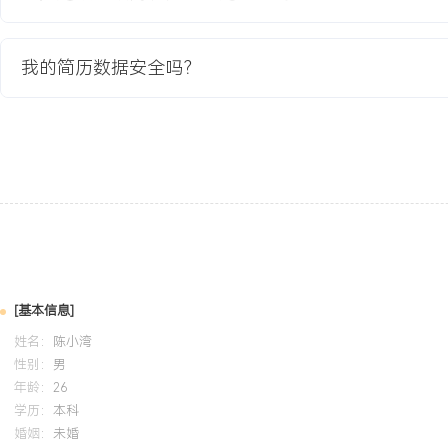
教育背景
我的简历数据安全吗？
2020-09
-
2024-07
河北大学
GPA X.XX/X.X（专业前XX%），主修老年护理学、康复医学基础
程，熟练掌握生命体征监测、基础急救操作等硬技能。参与社区老人
带领小组完成XX份老人健康档案的建立与初步分析，熟悉居家环境
自我评价
专业背景：拥有X年居家养老一线照护与团队协作经验，深耕失能失
域，累计服务超过XXX个家庭，客户年度服务续约率稳定在XXX%以
[基本信息]
慢病管理、术后康复及失智症非药物干预，擅长通过精细化生活照护
姓名：
陈小湾
险，成功预警并协助处理多次健康危机，直接提升客户安全感与满意度
性别：
男
调：作为照护服务的核心纽带，建立高效透明的家属沟通机制与多角
年龄：
26
传递误差率降低XXX%，有效化解服务矛盾。管理能力：具备护理计
学历：
本科
婚姻：
未婚
参与公司重点项目并主导流程标准化工作，输出实务指南赋能团队，