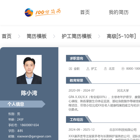
首页
我的简历
首页
简历模板
护工简历模板
高级[5-10年]
返回样式图
正在查看5-10年经验护工简历模板（现代风格）文字
陈小湾
性别: 男
年龄: 26
学历: 本科
婚姻状态: 未婚
工作年限: 4年
政治面貌: 党
邮箱: xiaowan@gangwan.com
电话号码: 18600001654
求职意向