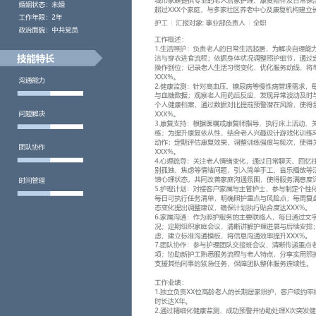
工作性质: 全职
应聘职位: 护工
期望工作地址: 北京
期望薪资: 8000-10
求职状态: 离职-随时到岗
工作经历
2024-09
-
2025-12
北京XX科技有限公司
XXX康养是专注居家养老与长期照护服务的公司，团队规模约XXX
家庭提供专业的老人居家护理、康复陪伴及日常保洁维修一体化服务，
个家庭，与多家社区养老中心及康复机构建立长期合作。
护工
汇报对象：部门总监
工作概述：
1.生活照护：负责老人的日常生活起居，为解决自理能力下降问题，
穿衣进食流程；依据身体状况调整照护细节，通过定时提醒与辅助工
位；记录老人生活习惯变化，优化服务动线，将单项服务耗时平均减少
2.健康监测：针对高血压、糖尿病等慢性病管理需求，每日定时测量