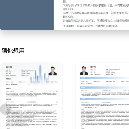
糖数据；观察老人用药后反应，发现异常波动及时与家属及医护人员
档案，通过数据对比提前预警潜在风险，使得急性送医事件发生率下降
3.康复支持：根据医嘱或康复师指导，执行床上活动、关节按摩及器
为提升康复依从性，结合老人兴趣设计游戏化训练环节，利用简单器
期评估康复效果，调整训练强度与频次，使得关键康复动作达标率提升
4.心理疏导：关注老人情绪变化，通过日常聊天、回忆往事等方式建
独、焦虑等情绪问题，引入简单手工、音乐播放等活动进行干预；及
猜你想用
态，共同改善家庭沟通氛围，使得服务满意度评分提高XXX分。
5.护理计划：对接客户家属与主管护士，参与制定个性化周度护理计
可执行任务清单，明确照护重点与风险点；每周复盘计划完成情况，
出调整建议，确保计划执行贴合度达XXX%。
6.家属沟通：作为照护服务的主要联络人，每日通过文字与图片向家
期组织家庭会议，清晰讲解护理进展与后续安排；处理家属的临时需
沟通模板，将信息沟通效率提升XXX%。
7.团队协作：参与护理团队交接班会议，清晰传递重点老人夜间状况
助新护工熟悉服务流程与老人特点，分享实用照护技巧；在主管协调
事的紧急任务，保障团队整体服务连续性。