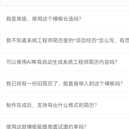
7.培养出XXX名技术骨干晋升为团队负责人或高级工程师，团队连续
术团队。
我是高级，使用这个模板合适吗？
主动离职，希望有更多的工作挑战和涨薪机会。
项目经历
我不知道系统工程师简历里的“项目经历”怎么写，有
2024-09
-
2025-12
混合云统一运维平台建设
可以使用AI帮我自动生成系统工程师简历内容吗？
为解决公司早期多套运维工具（如Zabbix、Ansible、Jenkins）
率低下且难以支撑快速增长的混合云环境管理需求而启动的核心平台
建一个能够统一纳管公有云、私有云及物理服务器，实现监控、CMD
我已经有一份旧简历了，能直接导入到这个模板吗？
CI/CD流水线和服务目录一体化管理的平台，以提升运维效率、规范
人的依赖。
项目职责：
制作完成后，支持导出什么格式的简历？
1.架构设计：负责平台整体技术架构设计，采用微服务架构划分核心
作业引擎、监控告警），确定以Go和Vue.js为主要技术栈，并设计各
据流转方案。
使用这款模板能提高面试邀约率吗？