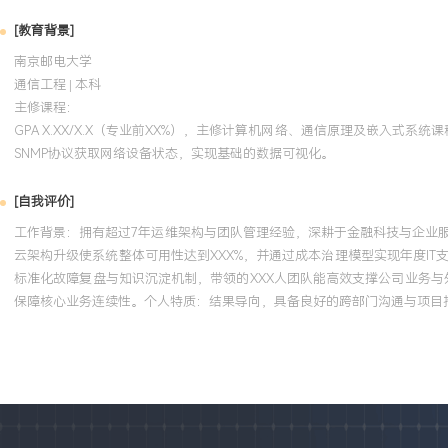
[教育背景]
南京邮电大学
通信工程 | 本科
主修课程：
GPA X.XX/X.X（专业前XX%），主修计算机网络、通信原理及嵌入式
SNMP协议获取网络设备状态，实现基础的数据可视化。
[自我评价]
工作背景：拥有超过7年运维架构与团队管理经验，深耕于金融科技与企业
云架构升级使系统整体可用性达到XXX%，并通过成本治理模型实现年度IT
标准化故障复盘与知识沉淀机制，带领的XXX人团队能高效支撑公司业务与
保障核心业务连续性。个人特质：结果导向，具备良好的跨部门沟通与项目