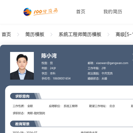
首页
我的简历
首页
简历模板
系统工程师简历模板
高级[5-
返回样式图
正在查看高级系统工程师经典简历模板文字版
陈小湾
性别: 男
年龄: 26
学历: 本科
婚姻状态: 未婚
工作年限: 4年
政治面貌: 党
邮箱: xiaowan@gangwan.com
电话号码: 18600001654
求职意向