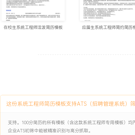
间缩短XXX%。
7.团队建设：负责运维团队（XXX人）的技术能力建设与人才培养，
实战培训计划；指导团队成员完成自动化脚本开发、架构优化方案设
清晰的岗位技能模型与晋升路径，团队整体技能考核优秀率提升XXX
在校生系统工程师活泼简历模板
应届生系统工程师简约简历
留率达XXX%。
工作业绩：
1.规划并落地公司新一代混合云技术架构，支撑业务三年内增长XXX
XXX家。
2.通过精细化成本管控，三年累计节省IT支出超过XXX万元，成本占
3.主导公司通过国家信息安全等级保护三级认证，并助力XXX家重点
审计。
4.建成的自动化运维平台承载了公司XXX%以上的业务系统交付与变更
维人力投入更高价值工作。
这份系统工程师简历模板支持ATS（招聘管理系统）
5.建成的容灾体系成功经受住XXX次真实机房级故障考验，保障了客
销售关键亮点。
支持。100分简历的所有模板（含这款系统工程师专用模板）
6.作为技术负责人，累计解决XXX起P0/P1级重大故障，主导编写的
队标准。
企业ATS初筛中能被精准识别与高分抓取。