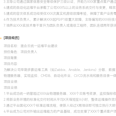
3.主导公司通过国家信息安全等级保护三级认证，并助力XXX家重点客户通
4.建成的自动化运维平台承载了公司XXX%以上的业务系统交付与变更，释放
5.建成的容灾体系成功经受住XXX次真实机房级故障考验，保障了客户业务
6.作为技术负责人，累计解决XXX起P0/P1级重大故障，主导编写的XXX份
7.培养出XXX名技术骨干晋升为团队负责人或高级工程师，团队连续两年获
[项目经历]
项目名称：混合云统一运维平台建设
担任角色：
项目负责人
项目背景：
项目内容：
为解决公司早期多套运维工具（如Zabbix、Ansible、Jenkin
物理服务器，实现监控、CMDB、自动化作业、CI/CD流水线和服务目录
项目业绩：
项目业绩：
1.平台成功统一纳管超过XXX台物理服务器、XXX个云账号资源，监控指标
2.将新业务环境的标准化交付时间从平均X天缩短至X小时，整体运维操作效率
3.通过平台固化XXX个标准运维流程，使新人经过X周培训即可独立执行大
4.平台成为公司对外输出运维能力的产品基础，成功支撑了XXX个重点客户