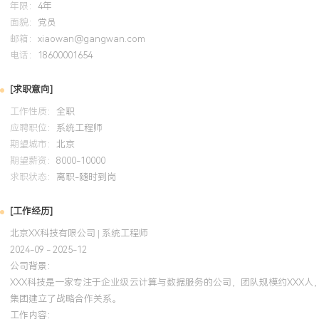
教育背景
年限：
4年
面貌：
党员
2020-09
-
2024-07
南京邮电大学
邮箱：
xiaowan@gangwan.com
电话：
18600001654
GPA X.XX/X.X（专业前XX%），主修计算机网络、通信原理及嵌
Linux系统操作与网络协议分析。参与校园网络流量监控与分析系统
[求职意向]
据采集与处理模块，使用Python脚本与SNMP协议获取网络设备状
工作性质：
全职
视化。
应聘职位：
系统工程师
期望城市：
北京
自我评价
期望薪资：
8000-10000
求职状态：
离职-随时到岗
工作背景：拥有超过7年运维架构与团队管理经验，深耕于金融科技
长从零一到一规划并落地支撑百亿级业务流量的混合云基础设施与自
[工作经历]
与规划：具备全局技术视野，主导的混合云架构升级使系统整体可用性
北京XX科技有限公司 | 系统工程师
过成本治理模型实现年度IT支出降低XXX%，平衡了稳定性、效率与
2024-09 - 2025-12
注于运维体系化建设，通过打造统一运维平台将关键操作效率提升XX
公司背景：
故障复盘与知识沉淀机制，带领的XXX人团队能高效支撑公司业务与
XXX科技是一家专注于企业级云计算与数据服务的公司，团队规模约XXX
攻坚：擅长解决大规模分布式环境下的复杂性技术难题，如容量瓶颈
集团建立了战略合作关系。
主导处理P0/P1级故障XXX余起，保障核心业务连续性。个人特质：
工作内容：