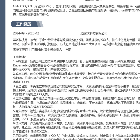
工作性质: 全职
应聘职位: 系统工程师
期望工作地址: 北京
期望薪资: 800
求职状态: 离职-随时到岗
工作经历
2024-09
-
2025-12
北京XX科技有限公司
XXX科技是一家专注于企业级云计算与数据服务的公司，团队规模约
向金融、零售等行业客户提供私有云建设、混合云管理及运维托管服
XXX个大型项目，与多家区域银行和连锁集团建立了战略合作关系。
系统工程师
汇报对象：部门总监
工作概述：
1.架构规划：负责公司运维技术体系的中长期规划，基于业务发展趋
进路线；组织技术评审，确定以Kubernetes为核心的容器化平台和
选型并引入服务网格与可观测性套件，推动整体系统可用性从XXX%提
合利用率提高XXX%。