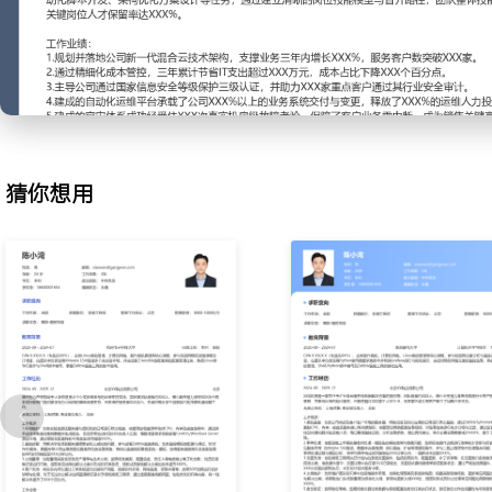
2.成本治理：建立公司IT基础设施的精细化成本核算模型，按月分析
房能耗支出；识别资源闲置与配置浪费问题，推动实施自动弹性伸缩
化；通过谈判优化云厂商商务条款与集中采购硬件，年度总体IT基础设
3.安全合规：牵头建立并持续运维公司的信息安全体系，以满足金融
求；制定安全基线并落实到自动化巡检工具中，定期执行漏洞扫描与
控制与审计日志留存策略，推动完成XXX次重大安全演练，将高危漏
至XXX天内。
猜你想用
4.自动化运维：主导建设公司统一的自动化运维平台，整合配置管理
警功能；设计并开发核心的作业调度与流程编排引擎，将复杂的产品
动化；平台上线后，标准应用的平均部署时间从XXX小时缩短至XX
率下降XXX%。
5.容灾建设：规划并实施核心业务系统的同城双活与异地灾备架构，
切换方案；组织编写详细的灾难恢复预案，并每半年主导执行一次真
通过该体系，将核心系统的RTO（恢复时间目标）从XXX小时降低至X
复点目标）达到秒级。
6.技术支持：作为最高级别的技术专家，处理由一线团队升级的全局
题，如大规模服务雪崩、数据库集群脑裂等；建立重大问题分析与复
析报告与改进措施，沉淀为知识库案例与标准化应对手册，将类似复