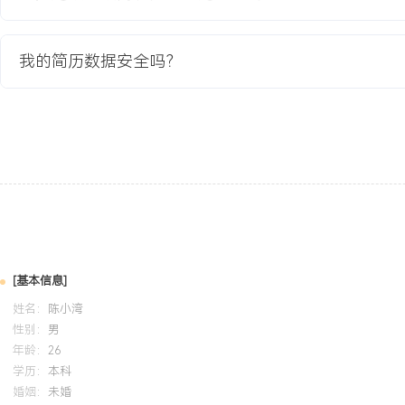
2.核心开发：带领一个XXX人的研发小组，主导资源纳管模块与作业
现主流云厂商API的兼容性适配，并设计基于队列的分布式任务执行
业的可靠执行。
我的简历数据安全吗？
3.团队协作：协调前端、后端及基础设施团队协同工作，制定开发规
主持每周技术评审会，解决跨团队的技术争议与集成难题。
4.运维规范：设计平台自身的部署、监控与运维规范，推动平台采用
立平台使用者的培训和认证机制，确保平稳上线与推广。
项目业绩：
1.平台成功统一纳管超过XXX台物理服务器、XXX个云账号资源，
均XXX亿条。
2.将新业务环境的标准化交付时间从平均X天缩短至X小时，整体运
XXX%。
[基本信息]
3.通过平台固化XXX个标准运维流程，使新人经过X周培训即可独立
姓名：
务。
陈小湾
性别：
男
4.平台成为公司对外输出运维能力的产品基础，成功支撑了XXX个重
年龄：
26
带来直接收入XXX万元。
学历：
本科
婚姻：
未婚