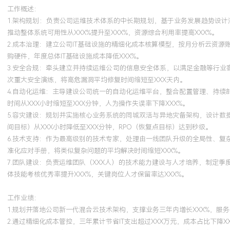
跨部门沟通与项目推动能力，坚持通过技术驱动业务价值，能够承受
工作概述：
做出有效决策。
1.架构规划：负责公司运维技术体系的中长期规划，基于业务发展趋势设计混
推动整体系统可用性从XXX%提升至XXX%，资源综合利用率提高XXX%。
2.成本治理：建立公司IT基础设施的精细化成本核算模型，按月分析云资
培训经历
购硬件，年度总体IT基础设施成本降低XXX%。
3.安全合规：牵头建立并持续运维公司的信息安全体系，以满足金融等行业
2024-09
-
2025-12
岗湾培训中心
次重大安全演练，将高危漏洞平均修复时间缩短至XXX天内。
4.自动化运维：主导建设公司统一的自动化运维平台，整合配置管理、持
系统掌握Kubernetes架构核心概念与运维管理技能。将认证知识应
时间从XXX小时缩短至XXX分钟，人为操作失误率下降XXX%。
计并部署了公司内部的Kubernetes多集群管理方案，优化了Ingres
5.容灾建设：规划并实施核心业务系统的同城双活与异地灾备架构，设计数
得容器化应用的部署发布成功率从XXX%提升至XXX%，集群资源利用
间目标）从XXX小时降低至XXX分钟，RPO（恢复点目标）达到秒级。
6.技术支持：作为最高级别的技术专家，处理由一线团队升级的全局性、
准化应对手册，将类似复杂问题的平均解决时间缩短XXX%。
7.团队建设：负责运维团队（XXX人）的技术能力建设与人才培养，制定
体技能考核优秀率提升XXX%，关键岗位人才保留率达XXX%。
工作业绩：
1.规划并落地公司新一代混合云技术架构，支撑业务三年内增长XXX%，服务
2.通过精细化成本管控，三年累计节省IT支出超过XXX万元，成本占比下降X