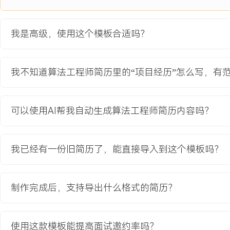
2024-09
-
2025-12
智能客服推荐系统升级
我是高级，使用这个模板合适吗？
公司核心智能客服系统的推荐模块优化项目，原有基于规则的问答匹
多轮对话，知识库覆盖度仅XXX%，导致客户问题转人工率高达XXX
度学习模型实现精准的语义匹配与主动推荐，降低人工成本并提升客
我不知道算法工程师简历里的“项目经历”怎么写，有
高可用的前提下，将模型响应时间控制在XXX毫秒内，服务公司XXX
项目职责：
1.算法设计：负责推荐模型的整体架构设计，采用召回与排序两阶段模
可以使用AI帮我自动生成算法工程师简历内容吗？
语义召回模型，利用用户行为序列构建排序模型特征。
2.性能优化：优化模型推理流程，通过ONNX转换与TensorRT加速
XXX毫秒降至XXX毫秒；设计缓存策略预热高频问答对，缓存命中率提
我已经有一份旧简历了，能直接导入到这个模板吗？
3.模型迭代：建立离线评估与在线A/B测试流程，基于用户反馈数据
难样本挖掘策略，针对badcase进行定向数据补充与模型重训。
4.工程落地：协调工程团队完成模型服务接口开发与部署，设计流量
制作完成后，支持导出什么格式的简历？
现模型热更新功能，支持业务无感知迭代。
项目业绩：
使用这款模板能提高面试邀约率吗？
1.上线后，智能客服问题直接解决率从XXX%提升至XXX%，转人工率