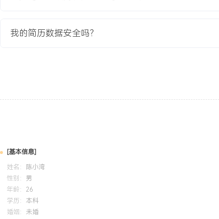
意度评分提升XXX%。
2.模型服务平均响应时间稳定在XXX毫秒，P99延迟低于XXX毫秒，支
我的简历数据安全吗？
XXX。
3.项目成功服务XXX家头部客户，助力产品续约率提升XXX%，获得
4.项目经验沉淀为标准化实施流程，支持后续XXX个类似场景的快速
教育背景
2020-09
-
2024-07
河北工业大学
GPA X.XX（专业前XX%），主修机器学习、数据挖掘等核心课程，熟练
Java编程语言及TensorFlow、PyTorch框架。课程设计完成基于
分析系统，负责数据预处理、模型训练与评估模块，在测试集上取得X
[基本信息]
姓名：
陈小湾
性别：
男
自我评价
年龄：
26
专业背景：拥有X年人工智能算法研发与落地经验，深度参与智能客
学历：
本科
婚姻：
未婚
产品从0到1的构建与迭代，熟悉完整的技术闭环从业务理解、算法