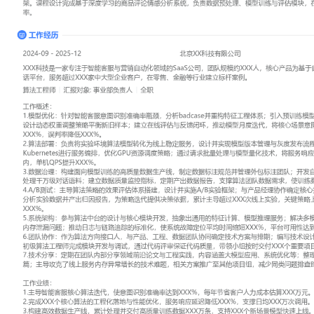
工作性质: 全职
应聘职位: 算法工程师
期望工作地址: 北京
期望薪资: 800
求职状态: 离职-随时到岗
工作经历
2024-09
-
2025-12
北京XX科技有限公司
XXX科技是一家专注于智能客服与营销自动化领域的SaaS公司，团队
产品为基于自然语言处理技术的企业级对话平台，服务超过XXX家中
售、金融等行业建立标杆案例。
算法工程师
汇报对象：部门总监
工作概述：
1.模型优化：针对智能客服意图识别准确率瓶颈，分析badcase并
入预训练模型并结合业务数据finetune，设计动态权重调整策略平
评估与反馈闭环，推动模型月度迭代，将核心场景意图识别准确率从XX
误判率降低XXX%。