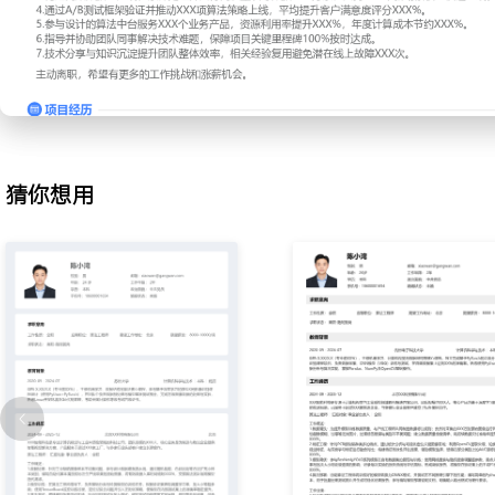
2.算法部署：负责将实验环境算法模型转化为线上稳定服务，设计并
灰度发布流程；采用Docker容器化与Kubernetes进行服务编排，优
通过请求批量处理与模型量化技术，将服务响应P99延迟稳定在XXX毫
升XXX%。
3.数据治理：构建面向模型训练的高质量数据生产线，制定数据标注
团队；开发自动化数据清洗与增强工具，处理千万级对话语料；建立
定期产出数据报告，支撑算法团队数据需求，使训练数据有效利用率提
猜你想用
4.A/B测试：主导算法策略的效果评估体系搭建，设计并实施A/B实
作确定核心指标，如转化率、满意度；分析实验数据并产出归因报告
策依据，累计主导超过XXX次线上实验，关键策略上线后客户问题解决
5.系统架构：参与算法中台的设计与核心模块开发，抽象出通用的特
务；解决多模型并行推理时的资源竞争与内存泄漏问题；推动日志与
使系统故障定位平均时间缩短XXX%，平台可用性达到XXX%。
6.团队协作：作为算法方向接口人，与产品、工程、数据团队协同确
编写技术设计文档与API接口规范；指导初级算法工程师完成模块开
审保证代码质量，带领小组按时交付XXX个重要项目模块。
7.技术分享：定期在团队内部分享领域前沿论文与工程实践，内容涵
优化等；整理形成内部知识库文档XXX篇；主导攻克了线上服务内存