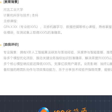
[教育背景]
河北工业大学
计算机科学与技术 | 本科
主修课程：
GPA X.XX（专业前XX%），主修机器学习、数据挖掘等核心课程，熟练掌握P
估模块，在测试集上取得XXX%的准确率。
[自我评价]
专业背景：拥有X年人工智能算法研发与落地经验，深度参与智能客服、推
导多个模型优化项目，推动关键业务指标如识别准确率、解决率提升XXX
多个核心模型响应延迟降低XXX%，支撑亿级用户请求。业务影响：始终以
备较强的跨团队协作与项目推动能力，乐于分享技术经验并指导同事，能够