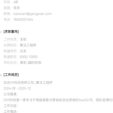
年限：
4年
能力：擅长自然语言处理与机器学习，主导多个模型优化项目，推动
面貌：
党员
准确率、解决率提升XXX%以上，具备将学术成果转化为商业价值的
邮箱：
xiaowan@gangwan.com
重算法可用性与系统效率，精通模型服务化、性能优化与高可用架构
电话：
18600001654
心模型响应延迟降低XXX%，支撑亿级用户请求。业务影响：始终以
导向，通过数据驱动与A/B测试验证技术方案，所负责的算法模块直
[求职意向]
升与客户成本节约。个人特质：具备较强的跨团队协作与项目推动能
工作性质：
全职
验并指导同事，能够适应快速发展业务下的高强度工作节奏与挑战。
应聘职位：
算法工程师
期望城市：
北京
培训经历
期望薪资：
8000-10000
求职状态：
离职-随时到岗
2024-09
-
2025-12
岗湾培训中心
[工作经历]
系统学习大规模AI系统架构设计，将知识应用于智能客服推荐系统项
北京XX科技有限公司 | 算法工程师
服务的高可用与弹性伸缩方案，通过资源动态调度与故障自动转移，
2024-09 - 2025-12
XXX%。输出的模型部署规范与压测报告成为团队标准文档，保障大
公司背景：
XXX科技是一家专注于智能客服与营销自动化领域的SaaS公司，团队规模
工作内容：
工作概述：