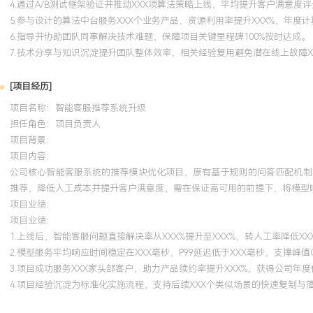
4.通过A/B测试框架验证并推动XXX项算法策略上线，平均提升客户满意度评分
5.参与设计的算法中台服务XXX个业务产品，资源利用率提升XXX%，年度计
6.指导并协助团队同事解决技术难题，保障项目关键里程碑100%按时达成。
7.技术分享与知识沉淀提升团队整体效率，相关经验复用避免潜在线上故障X
[项目经历]
项目名称：智能客服推荐系统升级
担任角色：
项目负责人
项目背景：
项目内容：
公司核心智能客服系统的推荐模块优化项目，原有基于规则的问答匹配机制无
推荐，降低人工成本并提升客户满意度，需在保证高可用的前提下，将模型响
项目业绩：
项目业绩：
1.上线后，智能客服问题直接解决率从XXX%提升至XXX%，转人工率降低XX
2.模型服务平均响应时间稳定在XXX毫秒，P99延迟低于XXX毫秒，支撑峰值Q
3.项目成功服务XXX家头部客户，助力产品续约率提升XXX%，获得公司年
4.项目经验沉淀为标准化实施流程，支持后续XXX个类似场景的快速复制与