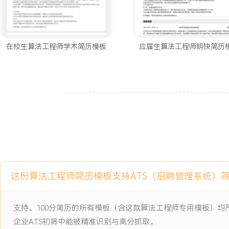
题，相关方案推广至其他项目组，减少同类问题排查时间XXX%。
工作业绩：
1.主导智能客服核心算法迭代，使意图识别准确率达到XXX%，每年
在校生算法工程师学术简历模板
应届生算法工程师明快简历
XXX万元。
2.完成XXX个核心算法的工程化落地与性能优化，服务响应延迟降低X
万次调用。
3.构建高效数据生产线，累计处理并交付高质量训练数据XXX万条，
型快速上线。
4.通过A/B测试框架验证并推动XXX项算法策略上线，平均提升客户满
5.参与设计的算法中台服务XXX个业务产品，资源利用率提升XXX%
XXX%。
6.指导并协助团队同事解决技术难题，保障项目关键里程碑100%按
7.技术分享与知识沉淀提升团队整体效率，相关经验复用避免潜在线上
这份算法工程师简历模板支持ATS（招聘管理系统）
主动离职，希望有更多的工作挑战和涨薪机会。
支持。100分简历的所有模板（含这款算法工程师专用模板）
项目经历
企业ATS初筛中能被精准识别与高分抓取。