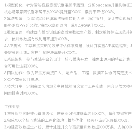
1.模型优化：针对智能客服意图识别准确率瓶颈，分析badcase并重构特
核心场景意图识别准确率从XXX%提升至XXX%，误判率降低XXX%。
2.算法部署：负责将实验环境算法模型转化为线上稳定服务，设计并实现模型版
服务响应P99延迟稳定在XXX毫秒以内，单机QPS提升XXX%。
3.数据治理：构建面向模型训练的高质量数据生产线，制定数据标注规范
求，使训练数据有效利用率提升XXX%。
4.A/B测试：主导算法策略的效果评估体系搭建，设计并实施A/B实验框
关键策略上线后客户问题解决率提升XXX%。
5.系统架构：参与算法中台的设计与核心模块开发，抽象出通用的特征计算
台可用性达到XXX%。
6.团队协作：作为算法方向接口人，与产品、工程、数据团队协同确定技
XXX个重要项目模块。
7.技术分享：定期在团队内部分享领域前沿论文与工程实践，内容涵盖大模
问题排查时间XXX%。
工作业绩：
1.主导智能客服核心算法迭代，使意图识别准确率达到XXX%，每年节省客户
2.完成XXX个核心算法的工程化落地与性能优化，服务响应延迟降低XXX%，
3.构建高效数据生产线，累计处理并交付高质量训练数据XXX万条，支持XX