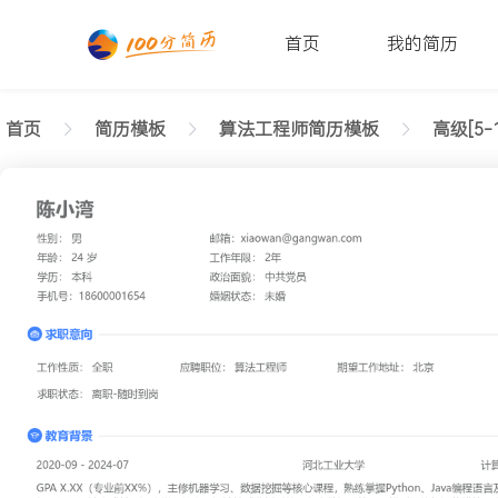
首页
我的简历
首页
简历模板
算法工程师简历模板
高级[5-
返回样式图
正在查看高级算法工程师清爽简历模板文字版
陈小湾
性别: 男
年龄: 26
学历: 本科
婚姻状态: 未婚
工作年限: 4年
政治面貌: 党
邮箱: xiaowan@gangwan.com
电话号码: 18600001654
求职意向