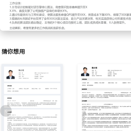
X.X%，并推动该架构成为团队后续项目的标准方案。
2.算法性能优化：负责线上推理服务的延迟与吞吐量优化，分析发现
化是瓶颈点；采用特征选择与模型蒸馏技术，在保证效果的前提下压
模型的单次推理响应时间从XXX毫秒降至XXX毫秒，支撑了日均XX
用。
3.工程落地支持：为解决算法模型与工程系统集成效率低的问题，主
部署框架；封装了模型版本管理、A/B测试分流与监控告警等核心功
猜你想用
范；将模型从实验环境到上线生产的平均周期从X周缩短至X天，显
度。
4.A/B测试体系搭建：为科学评估算法迭代效果，从零搭建了公司级的
设计并实现了流量分配、指标计算与统计分析模块，编写测试实验的
动业务方采纳数据驱动的决策方式，使新算法上线前必须经过A/B测
整导致的业务指标波动风险降低了XXX%。
5.模型迭代管理：建立核心业务模型的常态化迭代机制，通过自动化
馈数据；定期进行模型重训练与效果评估，设定关键指标预警线；主
型的季度迭代，确保了模型效果在面对数据分布变化时保持稳定，年
制在X%以内。
6.团队指导与分享：指导X名中级及以下算法工程师，负责其技术方