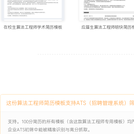
期组织内部技术分享，主讲模型优化与工程化实践等主题；所指导的
块的能力得到提升，团队整体项目交付准时率提高了XXX%。
7.跨部门协作：深度参与产品需求评审，从算法可实现性与效果预期
与工程团队紧密协作，共同制定性能与资源消耗的平衡方案；通过高
在校生算法工程师学术简历模板
应届生算法工程师明快简历
个重要算法特性在产品版本中落地，获得了产品与业务部门的好评。
工作业绩：
1.主导设计的智能对话引擎核心算法，将意图识别准确率提升至X
X.X%，直接支撑了公司旗舰产品续约率增长X%。
2.通过性能优化与工程化建设，使算法服务峰值QPS提升至XXX，资
障了XXX家重点客户活动的稳定运行。
3.搭建的A/B测试平台支持了全年XXX次算法实验，助力产品关键决
年度技术创新奖。
4.负责的算法团队输出稳定，主导的X个核心项目均按时上线，团队
这份算法工程师简历模板支持ATS（招聘管理系统）
得晋升。
主动离职，希望有更多的工作挑战和涨薪机会。
支持。100分简历的所有模板（含这款算法工程师专用模板）
企业ATS初筛中能被精准识别与高分抓取。