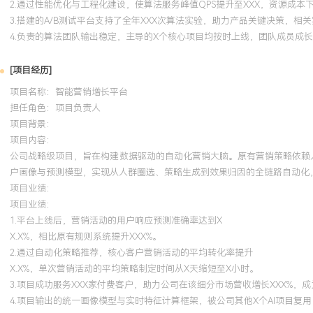
2.通过性能优化与工程化建设，使算法服务峰值QPS提升至XXX，资源成本
3.搭建的A/B测试平台支持了全年XXX次算法实验，助力产品关键决策，相
4.负责的算法团队输出稳定，主导的X个核心项目均按时上线，团队成员成
[项目经历]
项目名称：智能营销增长平台
担任角色：
项目负责人
项目背景：
项目内容：
公司战略级项目，旨在构建数据驱动的自动化营销大脑。原有营销策略依赖
户画像与预测模型，实现从人群圈选、策略生成到效果归因的全链路自动化，
项目业绩：
项目业绩：
1.平台上线后，营销活动的用户响应预测准确率达到X
X.X%，相比原有规则系统提升XXX%。
2.通过自动化策略推荐，核心客户营销活动的平均转化率提升
X.X%，单次营销活动的平均策略制定时间从X天缩短至X小时。
3.项目成功服务XXX家付费客户，助力公司在该细分市场营收增长XXX%，
4.项目输出的统一画像模型与实时特征计算框架，被公司其他X个AI项目复