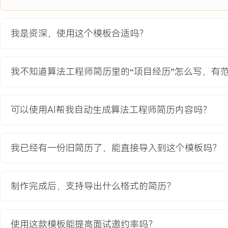
项目经历
2024-09
-
2025-12
智能营销增长平台
我是资深，使用这个模板合适吗？
公司战略级项目，旨在构建数据驱动的自动化营销大脑。原有营销策
单规则，用户画像分散在多个系统，导致个性化触达准确率不足XX%
我不知道算法工程师简历里的“项目经历”怎么写，有
X天。项目需整合多源数据，构建精准用户画像与预测模型，实现从
到效果归因的全链路自动化，服务公司超过XXX家KA客户。
项目职责：
可以使用AI帮我自动生成算法工程师简历内容吗？
1.负责用户画像与标签体系算法建模，设计融合行为序列、实时兴趣
征模型，利用图神经网络挖掘用户关联，构建了包含XXX+维度的标
2.主导营销策略推荐算法开发，将营销目标转化为多目标优化问题，
我已经有一份旧简历了，能直接导入到这个模板吗？
习的策略生成模型，实现根据不同客群与渠道自动生成最优营销动作
3.解决冷启动与数据稀疏场景下的预测不准问题，引入迁移学习与元
数据知识辅助新客户建模，将新客营销活动的转化率预测误差降低了X
制作完成后，支持导出什么格式的简历？
4.推动算法服务的工程化与平台化，主导设计并实现了模型在线服务
块，确保高并发下的稳定低延迟响应，支撑运营人员实时调整策略。
使用这款模板能提高面试邀约率吗？
项目业绩：