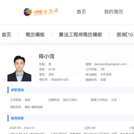
首页
我的简历
首页
简历模板
算法工程师简历模板
资深[10
返回样式图
正在查看资深算法工程师利落简历模板文字版
陈小湾
性别: 男
年龄: 26
学历: 本科
婚姻状态: 未婚
工作年限: 4年
政治面貌: 党
邮箱: xiaowan@gangwan.com
电话号码: 18600001654
求职意向