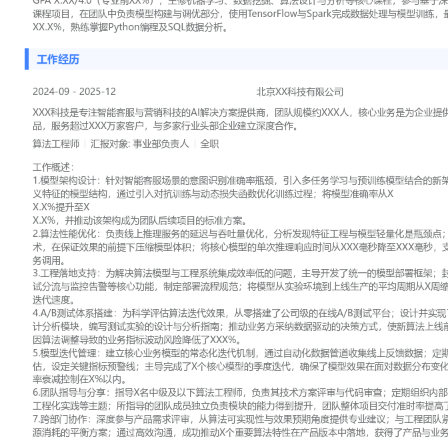
工作性质: 全职
应聘职位: 算法工程师
期望工作地址: 北京
期望薪资: 800
求职状态: 离职-随时到岗
工作经历
2024-09
-
2025-12
北京XX科技有限公司
XXX科技是专注智能客服与营销科技的AI解决方案提供商，团队规模
是为企业提供AI对话与营销自动化SaaS产品，服务超过XXX万家客
业建立深度合作。
算法工程师
汇报对象：部门总监
工作概述：
1.模型架构设计：针对智能客服场景的意图识别准确率瓶颈，引入多
型结合的新架构；设计融合业务规则与语义特征的模型结构，通过引
失函数优化训练过程；将模型准确率从X
X.X%提升至X