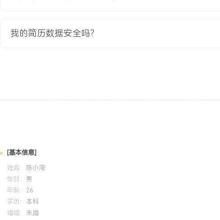
1.平台上线后，营销活动的用户响应预测准确率达到X
X.X%，相比原有规则系统提升XXX%。
我的简历数据安全吗？
2.通过自动化策略推荐，核心客户营销活动的平均转化率提升
X.X%，单次营销活动的平均策略制定时间从X天缩短至X小时。
3.项目成功服务XXX家付费客户，助力公司在该细分市场营收增长XX
长点。
4.项目输出的统一画像模型与实时特征计算框架，被公司其他X个AI
开发成本。
教育背景
2020-09
-
2024-07
江苏大学
[基本信息]
GPA X.XX/4.0（专业前XX%），主修机器学习、数据挖掘、算法
姓名：
陈小湾
参与基于深度学习的电商评论情感分析课程项目，在团队中负责模型
性别：
男
用TensorFlow与Spark完成数据处理与模型训练，最终模型F1-scor
年龄：
26
握Python编程及SQL数据分析。
学历：
本科
婚姻：
未婚