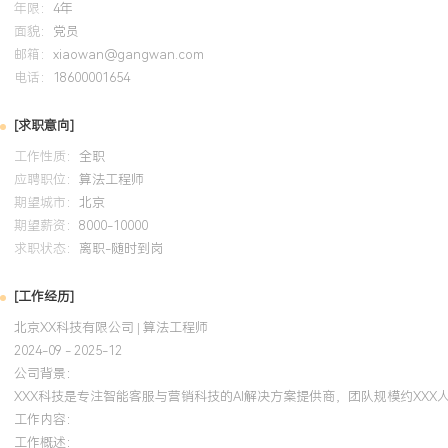
年限：
4年
自我评价
面貌：
党员
邮箱：
xiaowan@gangwan.com
专业背景：XXX年人工智能算法研发与工程落地经验，专注于机器学
电话：
18600001654
推荐系统领域，主导过智能客服、营销增长等多个千万级用户体量的核
从技术方案到业务价值闭环有深刻理解。技术攻坚：擅长解决复杂业
[求职意向]
题，如通过多任务学习与模型蒸馏提升意图识别准确率至XX.X%，并
工作性质：
全职
XXX%，平衡效果与性能。工程落地：具备强烈的工程化思维，主导
应聘职位：
算法工程师
A/B测试平台，将算法迭代周期缩短XX%，有力支撑了业务的快速实
期望城市：
北京
作：具备跨部门协同与团队管理经验，能有效对齐产品、工程与业务
期望薪资：
8000-10000
队成员能力，所带团队项目交付准时率高。个人特质：逻辑清晰，结
求职状态：
离职-随时到岗
驱动决策，对新技术保持好奇并注重实际应用，能够适应快速变化的
发节奏。
[工作经历]
北京XX科技有限公司 | 算法工程师
培训经历
2024-09 - 2025-12
公司背景：
2024-09
-
2025-12
岗湾培训中心
AWS
XXX科技是专注智能客服与营销科技的AI解决方案提供商，团队规模约XXX
工作内容：
获得该认证后，将AWS SageMaker等云上机器学习工具链应用于
工作概述：