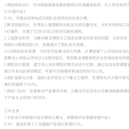
练与部署环节，通过自动化流水线优化了特征工程与模型评估流程，
1.模型架构设计：针对智能客服场景的意图识别准确率瓶颈，引入多任务
率提升约XX%，并基于认证知识设计了符合公司实际情况的MLOps
X.X%提升至X
X.X%，并推动该架构成为团队后续项目的标准方案。
2.算法性能优化：负责线上推理服务的延迟与吞吐量优化，分析发现特征工
XXX毫秒，支撑了日均XXX亿次的对话服务调用。
3.工程落地支持：为解决算法模型与工程系统集成效率低的问题，主导开发
周期从X周缩短至X天，显著提升了团队迭代速度。
4.A/B测试体系搭建：为科学评估算法迭代效果，从零搭建了公司级的在
新算法上线前必须经过A/B测试验证，将因算法调整导致的业务指标波动风险
5.模型迭代管理：建立核心业务模型的常态化迭代机制，通过自动化数据
据分布变化时保持稳定，年度平均准确率衰减控制在X%以内。
6.团队指导与分享：指导X名中级及以下算法工程师，负责其技术方案评
准时率提高了XXX%。
7.跨部门协作：深度参与产品需求评审，从算法可实现性与效果预期角度
了产品与业务部门的好评。
工作业绩：
1.主导设计的智能对话引擎核心算法，将意图识别准确率提升至X
X.X%，直接支撑了公司旗舰产品续约率增长X%。