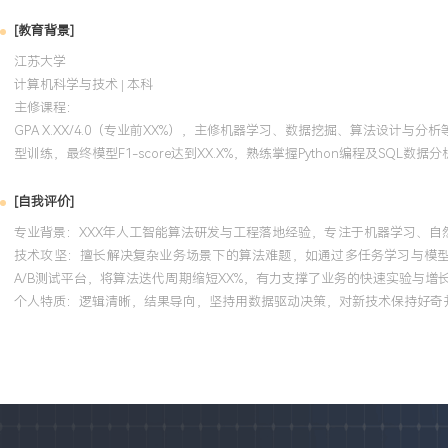
[教育背景]
江苏大学
计算机科学与技术 | 本科
主修课程：
GPA X.XX/4.0（专业前XX%），主修机器学习、数据挖掘、算法设计与
型训练，最终模型F1-score达到XX.X%，熟练掌握Python编程及SQL数据分
[自我评价]
专业背景：XXX年人工智能算法研发与工程落地经验，专注于机器学习、自
技术攻坚：擅长解决复杂业务场景下的算法难题，如通过多任务学习与模型蒸
A/B测试平台，将算法迭代周期缩短XX%，有力支撑了业务的快速实验与
个人特质：逻辑清晰，结果导向，坚持用数据驱动决策，对新技术保持好奇