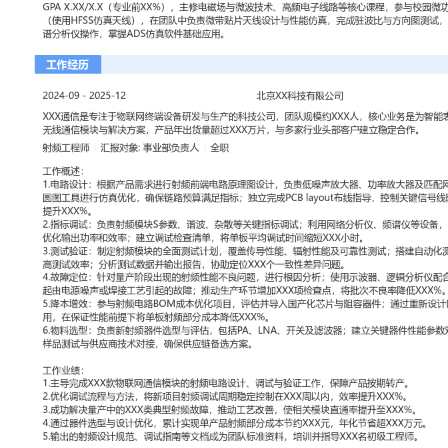
工作性质: 全职
应聘职位: 射频工程师
期望工作地址: 北京
期望薪资: 800
求职状态: 离职-随时到岗
工作经历
2024-09
-
2025-12
北京XX科技有限公司
XXX通信是专注于物联网终端设备研发与生产的科技公司，团队规模
是为智能表计、资产追踪等领域提供无线通信模块与解决方案，产品年
片，与多家行业头部客户建立稳定合作。
射频工程师
汇报对象：部门总监
工作概述：
1.电路设计：根据产品需求进行射频前端电路原理图设计，负责低噪
器及匹配网络设计；使用ADS/Smith圆图工具进行仿真优化，确保
立完成PCB layout布线指导，控制关键信号线阻抗，将设计一次成功
2.指标调试：负责射频模块S参数、谐波、杂散等关键指标调试；利