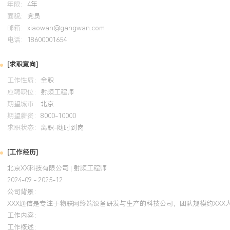
年限：
4年
2024-09
-
2025-12
岗湾培训中心
CE
面貌：
党员
获得该行业认证，系统化学习了射频电路工程设计与测试方法。将认
邮箱：
xiaowan@gangwan.com
电话：
调试方法与故障诊断流程应用于实际项目，有效解决了XXX项目中天
18600001654
一致的问题，将调试效率提升XXX%，相关实践案例纳入部门知识库
[求职意向]
工作性质：
全职
应聘职位：
射频工程师
期望城市：
北京
期望薪资：
8000-10000
求职状态：
离职-随时到岗
[工作经历]
北京XX科技有限公司 | 射频工程师
2024-09 - 2025-12
公司背景：
XXX通信是专注于物联网终端设备研发与生产的科技公司，团队规模约XX
工作内容：
工作概述：