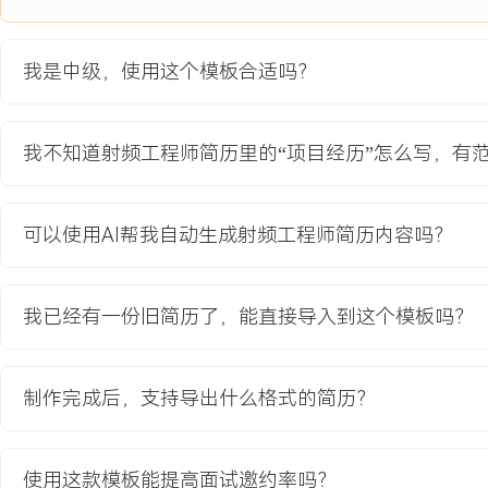
1.干扰分析：负责多射频系统共存干扰问题的分析与定位，使用频谱
PCB，确定干扰耦合路径主要为电源噪声与空间辐射。
2.电路改进：重新设计蜂窝PA与GPS LNA的供电滤波电路，增加磁
我是中级，使用这个模板合适吗？
合，将电源纹波降低XXX mV；优化射频屏蔽罩设计与接地过孔布局
3.指标调试：独立调试Cat.1射频指标与DMR发射频谱模板，通过
满足效率要求的同时将带外杂散抑制提升XXX dB。
我不知道射频工程师简历里的“项目经历”怎么写，有
4.测试验证：主导整机射频认证预测试，包括CE/FCC辐射发射测试
源，一次性通过全部认证项目。
可以使用AI帮我自动生成射频工程师简历内容吗？
项目业绩：
1.成功解决多射频干扰问题，GPS接收灵敏度在蜂窝业务并发时恶化值
对讲音频质量评分达到XXX分。
我已经有一份旧简历了，能直接导入到这个模板吗？
2.整机射频传导与辐射杂散余量均超过X dB，一次性通过客户验收
障项目按时交付。
3.项目终端实现量产，累计出货XXX万台，客户满意度达XXX%，并
制作完成后，支持导出什么格式的简历？
教育背景
使用这款模板能提高面试邀约率吗？
2020-09
-
2024-07
南京邮电大学