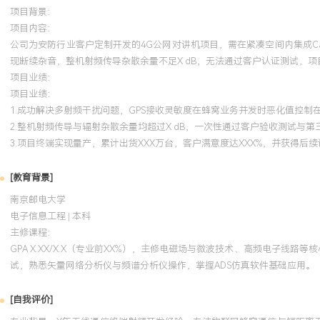
项目背景：
项目内容：
公司为安防行业客户定制开发的4G公网对讲机项目，需在紧凑空间内集成Cat
现断续杂音，整机射频传导杂散余量不足X dB，无法通过客户认证测试，
项目业绩：
项目业绩：
1.成功解决多射频干扰问题，GPS接收灵敏度在蜂窝业务并发时恶化值控制在
2.整机射频传导与辐射杂散余量均超过X dB，一次性通过客户验收测试与
3.项目终端实现量产，累计出货XXX万台，客户满意度达XXX%，并获得后
[教育背景]
南京邮电大学
电子信息工程 | 本科
主修课程：
GPA X.XX/X.X（专业前XX%），主修电磁场与微波技术、高频电子
试，熟悉矢量网络分析仪与频谱分析仪操作，掌握ADS仿真软件基础应用。
[自我评价]