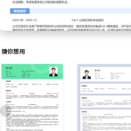
等设备，通过调整匹配电路元件值优化输出功率和效率；建立调试检
调试时间缩短XXX小时。
3.测试验证：制定射频模块的全面测试计划，覆盖传导性能、辐射性
建自动化测试环境，编写测试脚本提高测试效率；分析测试数据并输
XXX个一致性差异问题。
4.故障定位：针对量产阶段出现的射频性能不良问题，进行根因分析
分析仪配合原理图排查，定位了XXX起由电源噪声或焊接工艺引起的
猜你想用
增加XXX项检查点，将批次不良率降低XXX%。
5.降本增效：参与射频电路BOM成本优化项目，评估并导入国产化
重新设计匹配网络减少昂贵器件使用，在保证性能前提下将单板射频
XXX%。
6.物料选型：负责新射频器件选型与评估，包括PA、LNA、开关及
性能参数对比表，完成XXX款器件的样品测试与供应商技术对接，确
工作业绩：
1.主导完成XXX款物联网通信模块的射频电路设计、调试与验证工作
产。
2.优化调试流程与方法，将新项目射频调试周期稳定控制在XXX周以内