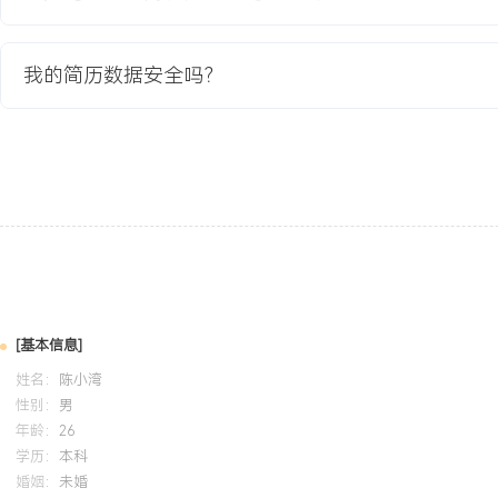
GPA X.XX/X.X（专业前XX%），主修电磁场与微波技术、高频电
校园微功率无线通信系统课程设计（使用HFSS仿真天线），在团队
我的简历数据安全吗？
计与性能仿真，完成驻波比与方向图测试，熟悉矢量网络分析仪与频
ADS仿真软件基础应用。
自我评价
专业背景：X年无线通信终端射频开发经验，专注物联网蜂窝通信与
通从电路设计、仿真优化到调试测试、量产导入的全流程，主导完成X
端产品的射频开发。技术攻坚：擅长解决多射频系统共存干扰、EMC
统性分析与电路改进，多次成功解决量产故障，将产品不良率降低XX
备强烈的成本与量产意识，通过器件选型与设计优化推动单板成本下降
[基本信息]
目均实现稳定量产，累计出货超XXX万。个人特质：逻辑清晰，注重
姓名：
陈小湾
承，能有效指导初级同事，适应快节奏的研发与项目交付压力。
性别：
男
年龄：
26
学历：
本科
培训经历
婚姻：
未婚