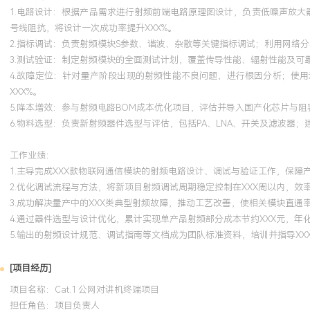
1.电路设计：根据产品需求进行射频前端电路原理图设计，负责低噪声放大器、
号线阻抗，将设计一次成功率提升XXX%。
2.指标调试：负责射频模块S参数、谐波、杂散等关键指标调试；利用网络
3.测试验证：制定射频模块的全面测试计划，覆盖传导性能、辐射性能及可
4.故障定位：针对量产阶段出现的射频性能不良问题，进行根因分析；使用
XXX%。
5.降本增效：参与射频电路BOM成本优化项目，评估并导入国产化芯片与
6.物料选型：负责新射频器件选型与评估，包括PA、LNA、开关及滤波器
工作业绩：
1.主导完成XXX款物联网通信模块的射频电路设计、调试与验证工作，保障
2.优化调试流程与方法，将新项目射频调试周期稳定控制在XXX周以内，效率
3.成功解决量产中的XXX类典型射频故障，推动工艺改善，使相关模块直通率
4.通过器件选型与设计优化，累计实现单产品射频部分成本节约XXX元，年化
5.输出的射频设计规范、调试指南等文档成为团队标准资料，培训并指导XX
[项目经历]
项目名称：Cat.1 公网对讲机终端项目
担任角色：
项目负责人