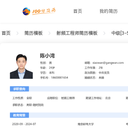
首页
我的简历
首页
简历模板
射频工程师简历模板
中级[3-
返回样式图
正在查看中级射频工程师轻商务简历模板文字版
陈小湾
性别: 男
年龄: 26
学历: 本科
婚姻状态: 未婚
工作年限: 4年
政治面貌: 党
邮箱: xiaowan@gangwan.com
电话号码: 18600001654
求职意向