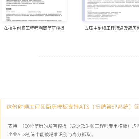
3.成功解决量产中的XXX类典型射频故障，推动工艺改善，使相关模
XXX%。
4.通过器件选型与设计优化，累计实现单产品射频部分成本节约XXX
万元。
在校生射频工程师利落简历模板
应届生射频工程师温暖简历
5.输出的射频设计规范、调试指南等文档成为团队标准资料，培训并指
师。
主动离职，希望有更多的工作挑战和涨薪机会。
项目经历
2024-09
-
2025-12
Cat.1 公网对讲机终端项目
公司为安防行业客户定制开发的4G公网对讲机项目，需在紧凑空间内集
信、GPS及DMR数字对讲功能，存在严重的共存干扰风险。初期样机
这份射频工程师简历模板支持ATS（招聘管理系统）
接收灵敏度恶化超过XX dB，对讲机音频出现断续杂音，整机射频传
dB，无法通过客户认证测试，项目交付面临延期风险。
支持。100分简历的所有模板（含这款射频工程师专用模板）
项目职责：
企业ATS初筛中能被精准识别与高分抓取。