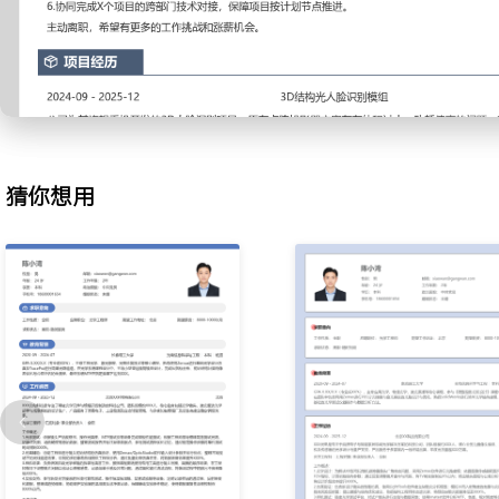
与结构工程师核对关键尺寸，制定来料检验标准；通过优化公差分配
升XXX个百分点。
3.光机调试：参与工程样机的装调与测试，搭建简易光路验证成像效
影、杂光等问题，反馈至设计端进行结构或镀膜优化；协同完成多轮
率达到XXX%。
4.测试测量：负责镜头模组的性能数据采集，操作MTF、畸变、相对
照客户规格书编写测试用例，记录并整理原始数据；通过优化测试流
猜你想用
测试时间减少XXX分钟。
5.文档管理：维护光学设计BOM、图纸、测试报告等全套技术文档
档版本，确保与结构、电子团队文件一致；建立关键参数检索表，支
复沟通时间XXX%。
6.跨部门协作：支持结构工程师完成镜筒与遮光筒设计评审，从光学
度建议；与电子工程师沟通传感器匹配问题；参与每周项目例会并汇
题及时同步。
工作业绩：
1.独立完成X款手机辅助镜头及X款车载内视镜头的光学设计，均通
开模阶段。