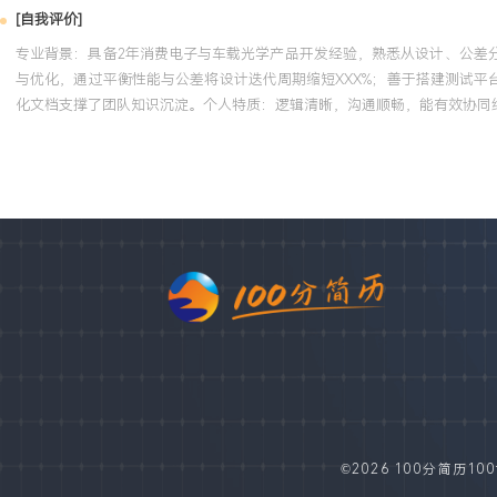
[自我评价]
专业背景：具备2年消费电子与车载光学产品开发经验，熟悉从设计、公差
与优化，通过平衡性能与公差将设计迭代周期缩短XXX%；善于搭建测试平
化文档支撑了团队知识沉淀。个人特质：逻辑清晰，沟通顺畅，能有效协同
©2026 100分简历100fe