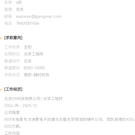
年限：
4年
系统学习Zemax高级优化与公差分析方法，并将技能应用于车载镜
面貌：
党员
义评价函数优化了广角镜头的场曲与畸变，将设计性能提升XXX%；
邮箱：
xiaowan@gangwan.com
电话：
准确预测了量产良率，与实测结果偏差小于X个百分点，相关设计准
18600001654
档。
[求职意向]
工作性质：
全职
应聘职位：
光学工程师
期望城市：
北京
期望薪资：
8000-10000
求职状态：
离职-随时到岗
[工作经历]
北京XX科技有限公司 | 光学工程师
2024-09 - 2025-12
公司背景：
XXX光电是专注消费电子成像与车载光学领域的硬件公司，团队规模约XXX
XXX万颗。
工作内容：