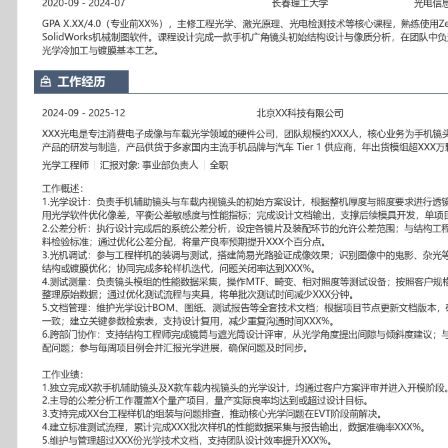
工作性质: 全职
应聘职位: 光学工程师
期望工作地址: 北京
期望薪资: 800
求职状态: 离职-随时到岗
工作经历
2024-09
-
2025-12
北京XX科技有限公司
XXX光电是专注消费电子成像与车载光学领域的硬件公司，团队规模
为手机镜头模组、车载传感与3D视觉产品的研发与制造，产品供货
牌与汽车 Tier 1 供应商，年出货模组超XXX万颗。
光学工程师
汇报对象：部门总监
工作概述：
1.光学设计：负责手机辅助镜头与车载内视镜头的初始方案设计，根
求进行透镜选型与初始结构搭建；使用光学软件优化像差，平衡公差
完成设计文档输出，支撑后续模具开发，单项目设计周期缩短XXX%
2.公差分析：执行设计完成后的系统公差分析，设定各镜片及装配环