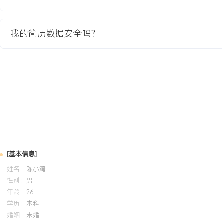
GPA X.XX/4.0（专业前XX%），主修工程光学、激光原理、光电
练使用Zemax光学设计软件与SolidWorks机械制图软件。课程设
初始结构设计与像质分析，在团队中负责公差分析与优化，熟悉光学
我的简历数据安全吗？
艺。
自我评价
专业背景：具备2年消费电子与车载光学产品开发经验，熟悉从设计
试的全流程，主导或参与X个镜头产品从0到1的开发并实现量产。设
立完成中小型孔径、中低像素镜头的设计与优化，通过平衡性能与公
短XXX%；善于搭建测试平台定位光学问题，推动样机不良率降低XX
设计可制造性，主导的公差分析工作成为量产良率达标的关键环节；
撑了团队知识沉淀。个人特质：逻辑清晰，沟通顺畅，能有效协同结
[基本信息]
题；对光学细节有耐心，能适应快节奏、多项目并行的开发环境。
姓名：
陈小湾
性别：
男
年龄：
26
培训经历
学历：
本科
婚姻：
未婚
2024-09
-
2025-12
岗湾培训中心
Ze