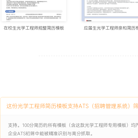
2.主导的公差分析工作覆盖X个量产项目，量产实际良率均达到或超
3.支持完成XX台工程样机的组装与问题排查，推动核心光学问题在E
4.建立标准测试流程，累计完成XXX批次样机的性能数据采集与报告
XXX%。
在校生光学工程师规整简历模板
应届生光学工程师亲和简历
5.维护与管理超过XXX份光学技术文档，支持团队设计效率提升XXX
6.协同完成X个项目的跨部门技术对接，保障项目按计划节点推进。
主动离职，希望有更多的工作挑战和涨薪机会。
项目经历
2024-09
-
2025-12
3D结构光人脸识别模组
公司为某旗舰手机开发的3D人脸识别项目，原有点阵投影器方案存
的问题，在狭小刘海区域内难以满足整机堆叠要求，且衍射光学元件（
这份光学工程师简历模板支持ATS（招聘管理系统）
仅XX%，导致在户外强光下识别率波动超过XX%，成为产品量产的主
项目职责：
支持。100分简历的所有模板（含这款光学工程师专用模板）
1.负责辅助照明用匀光透镜设计，优化其光强分布与发散角，以满足
企业ATS初筛中能被精准识别与高分抓取。