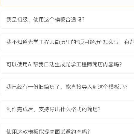
功耗降低的要求，采用非球面透镜组合将照明效率提升XXX%。
2.参与DOE性能验证测试，搭建测试光路测量其衍射效率与点阵均
据，为供应商筛选提供关键依据。
我是初级，使用这个模板合适吗？
3.支持整机光学性能调试，在暗室环境下采集不同距离的人脸点云数
噪点问题，协同算法团队优化识别阈值。
4.负责所有光学部件的技术文档、图纸与BOM整理，并输出测试规
我不知道光学工程师简历里的“项目经历”怎么写，有
验。
项目业绩：
可以使用AI帮我自动生成光学工程师简历内容吗？
1.最终投影模组厚度减少XXX毫米，满足整机ID堆叠要求，整体功耗降
2.DOE筛选后，批量来料的平均衍射效率稳定在XX%以上，户外强
至XX%。
我已经有一份旧简历了，能直接导入到这个模板吗？
3.完成整机光学测试与调试，保障项目按时进入量产阶段，累计出货模
4.输出的测试规范成为同类项目标准，产线来料检验效率提升XXX%
制作完成后，支持导出什么格式的简历？
教育背景
2020-09
-
2024-07
长春理工大学
光
使用这款模板能提高面试邀约率吗？