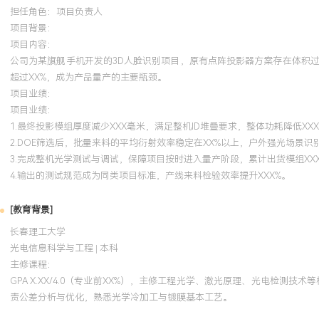
担任角色：
项目负责人
项目背景：
项目内容：
公司为某旗舰手机开发的3D人脸识别项目，原有点阵投影器方案存在体积过
超过XX%，成为产品量产的主要瓶颈。
项目业绩：
项目业绩：
1.最终投影模组厚度减少XXX毫米，满足整机ID堆叠要求，整体功耗降低XXX
2.DOE筛选后，批量来料的平均衍射效率稳定在XX%以上，户外强光场景识
3.完成整机光学测试与调试，保障项目按时进入量产阶段，累计出货模组XX
4.输出的测试规范成为同类项目标准，产线来料检验效率提升XXX%。
[教育背景]
长春理工大学
光电信息科学与工程 | 本科
主修课程：
GPA X.XX/4.0（专业前XX%），主修工程光学、激光原理、光电检测
责公差分析与优化，熟悉光学冷加工与镀膜基本工艺。