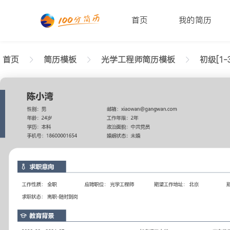
首页
我的简历
首页
简历模板
光学工程师简历模板
初级[1-
返回样式图
正在查看初级光学工程师清晰简历模板文字版
陈小湾
性别: 男
年龄: 26
学历: 本科
婚姻状态: 未婚
工作年限: 4年
政治面貌: 党
邮箱: xiaowan@gangwan.com
电话号码: 18600001654
求职意向