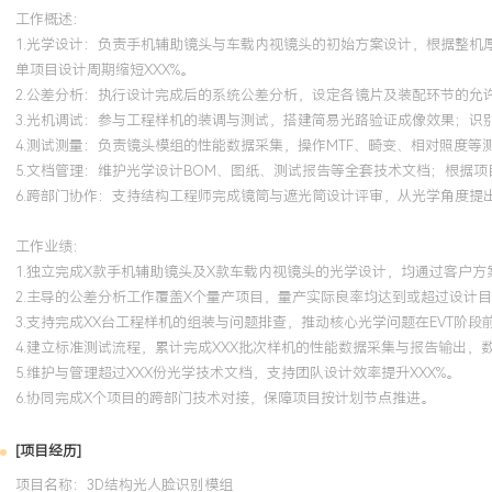
工作概述：
1.光学设计：负责手机辅助镜头与车载内视镜头的初始方案设计，根据整
单项目设计周期缩短XXX%。
2.公差分析：执行设计完成后的系统公差分析，设定各镜片及装配环节的允
3.光机调试：参与工程样机的装调与测试，搭建简易光路验证成像效果；识
4.测试测量：负责镜头模组的性能数据采集，操作MTF、畸变、相对照度
5.文档管理：维护光学设计BOM、图纸、测试报告等全套技术文档；根据
6.跨部门协作：支持结构工程师完成镜筒与遮光筒设计评审，从光学角度
工作业绩：
1.独立完成X款手机辅助镜头及X款车载内视镜头的光学设计，均通过客户
2.主导的公差分析工作覆盖X个量产项目，量产实际良率均达到或超过设计
3.支持完成XX台工程样机的组装与问题排查，推动核心光学问题在EVT阶段
4.建立标准测试流程，累计完成XXX批次样机的性能数据采集与报告输出，数
5.维护与管理超过XXX份光学技术文档，支持团队设计效率提升XXX%。
6.协同完成X个项目的跨部门技术对接，保障项目按计划节点推进。
[项目经历]
项目名称：3D结构光人脸识别模组