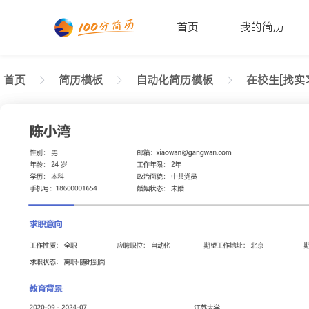
首页
我的简历
首页
简历模板
自动化简历模板
在校生[找实
返回样式图
正在查看在校生自动化简约简历模板文字版
陈小湾
性别: 男
年龄: 26
学历: 本科
婚姻状态: 未婚
工作年限: 4年
政治面貌: 党
邮箱: xiaowan@gangwan.com
电话号码: 18600001654
求职意向