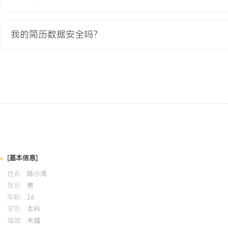
课程所学应用于设备调试与程序编写实践，在实习中独立完成XXX台
实践：拥有完整的自动化产线改造项目参与经验，了解从图纸设计、
的全流程，协助将生产线效率提升XXX%，问题排查准确率提升XXX
我的简历数据安全吗？
力强，做事严谨细致，能适应工厂现场环境与项目节奏，具备良好的
力，致力于在工业自动化领域深入发展。
培训经历
2024-09
-
2025-12
岗湾培训中心
电
系统学习安全用电规程、低压电气设备操作与维护知识。在实习期间
行设备接线与检修，保障个人与设备安全，参与的所有现场作业均实
[基本信息]
姓名：
陈小湾
性别：
男
年龄：
26
学历：
本科
婚姻：
未婚