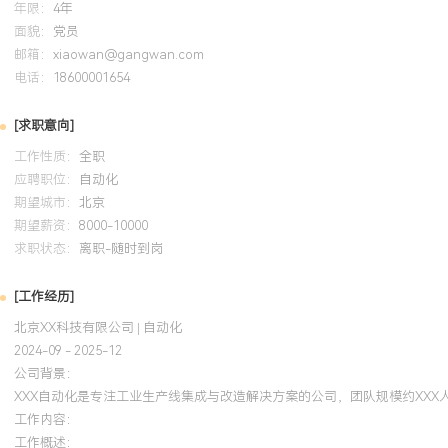
年限：
4年
面貌：
党员
邮箱：
xiaowan@gangwan.com
电话：
18600001654
[求职意向]
工作性质：
全职
应聘职位：
自动化
期望城市：
北京
期望薪资：
8000-10000
求职状态：
离职-随时到岗
[工作经历]
北京XX科技有限公司 | 自动化
2024-09 - 2025-12
公司背景：
XXX自动化是专注工业生产线集成与改造解决方案的公司，团队规模约XX
工作内容：
工作概述：