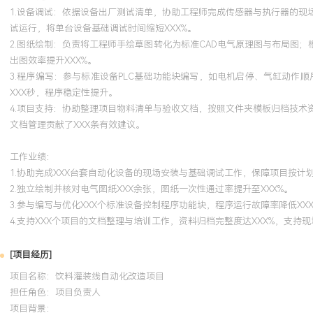
1.设备调试：依据设备出厂测试清单，协助工程师完成传感器与执行器的
试运行，将单台设备基础调试时间缩短XXX%。
2.图纸绘制：负责将工程师手绘草图转化为标准CAD电气原理图与布局图
出图效率提升XXX%。
3.程序编写：参与标准设备PLC基础功能块编写，如电机启停、气缸动
XXX秒，程序稳定性提升。
4.项目支持：协助整理项目物料清单与验收文档，按照文件夹模板归档技
文档管理贡献了XXX条有效建议。
工作业绩：
1.协助完成XXX台套自动化设备的现场安装与基础调试工作，保障项目按计
2.独立绘制并核对电气图纸XXX余张，图纸一次性通过率提升至XXX%。
3.参与编写与优化XXX个标准设备控制程序功能块，程序运行故障率降低XXX
4.支持XXX个项目的文档整理与培训工作，资料归档完整度达XXX%，支持现
[项目经历]
项目名称：饮料灌装线自动化改造项目
担任角色：
项目负责人
项目背景：