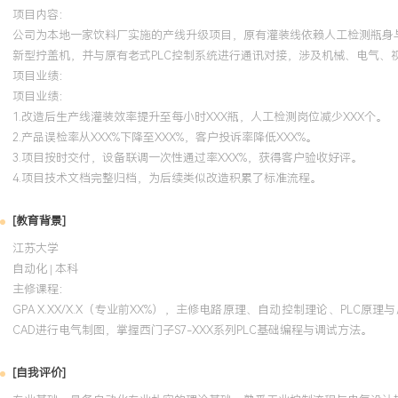
项目内容：
公司为本地一家饮料厂实施的产线升级项目，原有灌装线依赖人工检测瓶身
新型拧盖机，并与原有老式PLC控制系统进行通讯对接，涉及机械、电气、
项目业绩：
项目业绩：
1.改造后生产线灌装效率提升至每小时XXX瓶，人工检测岗位减少XXX个。
2.产品误检率从XXX%下降至XXX%，客户投诉率降低XXX%。
3.项目按时交付，设备联调一次性通过率XXX%，获得客户验收好评。
4.项目技术文档完整归档，为后续类似改造积累了标准流程。
[教育背景]
江苏大学
自动化 | 本科
主修课程：
GPA X.XX/X.X（专业前XX%），主修电路原理、自动控制理论、P
CAD进行电气制图，掌握西门子S7-XXX系列PLC基础编程与调试方法。
[自我评价]