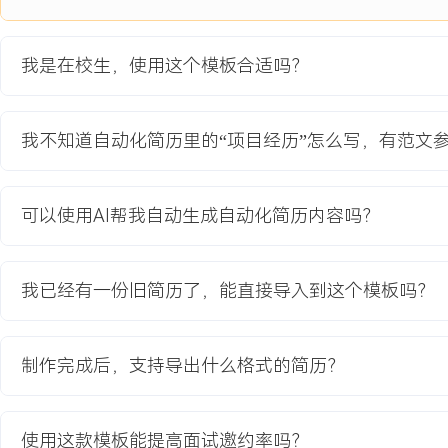
项目业绩：
1.改造后生产线灌装效率提升至每小时XXX瓶，人工检测岗位减少XX
我是在校生，使用这个模板合适吗？
2.产品误检率从XXX%下降至XXX%，客户投诉率降低XXX%。
3.项目按时交付，设备联调一次性通过率XXX%，获得客户验收好评
4.项目技术文档完整归档，为后续类似改造积累了标准流程。
我不知道自动化简历里的“项目经历”怎么写，有范文
教育背景
可以使用AI帮我自动生成自动化简历内容吗？
2020-09
-
2024-07
江苏大学
GPA X.XX/X.X（专业前XX%），主修电路原理、自动控制理论、P
程。参与课程设计“基于PLC的物料分拣系统仿真”，负责电气图纸绘
我已经有一份旧简历了，能直接导入到这个模板吗？
现多种物料自动识别与分拣。熟练使用CAD进行电气制图，掌握西门子S
础编程与调试方法。
制作完成后，支持导出什么格式的简历？
自我评价
专业基础：具备自动化专业扎实的理论基础，熟悉工业控制流程与电
使用这款模板能提高面试邀约率吗？