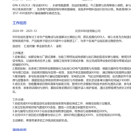
工作性质: 全职
应聘职位: 自动化
期望工作地址: 北京
期望薪资: 8000-1
求职状态: 离职-随时到岗
工作经历
2024-09
-
2025-12
北京XX科技有限公司
XXX自动化是专注工业生产线集成与改造解决方案的公司，团队规模
为为制造企业提供非标自动化设备与控制系统升级，产品服务于超过X
厂，与多个区域产业园区建立稳定合作。
自动化
汇报对象：部门总监
工作概述：
1.设备调试：依据设备出厂测试清单，协助工程师完成传感器与执行
线；使用万用表等工具核对线路通断与信号电压，记录异常点位并上
调试步骤，独立完成简单设备的空载与带载试运行，将单台设备基础
XXX%。