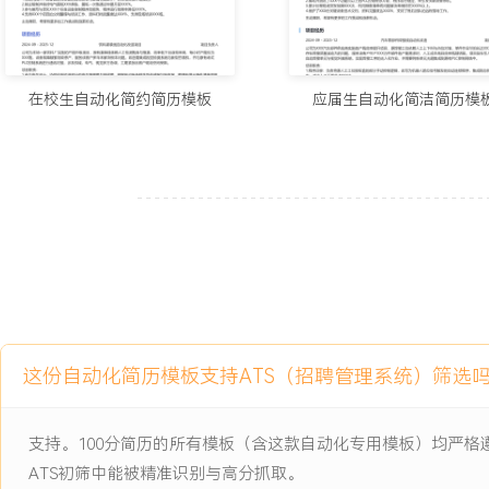
项目经历
2024-09
-
2025-12
饮料灌装线自动化改造项目
在校生自动化简约简历模板
应届生自动化简洁简历模
公司为本地一家饮料厂实施的产线升级项目，原有灌装线依赖人工检
低下且误检率高，每小时产能仅为XXX瓶，设备故障频繁导致停产，
决根本问题。改造需集成视觉检测系统与新型拧盖机，并与原有老式P
讯对接，涉及机械、电气、视觉多方协调，工期紧张且客户现场空间
项目职责：
1.参与电气设计：协助绘制改造部分的电气原理图与接线图，根据新
与继电器，整理新增元器件清单并提交采购。
2.辅助程序编写：负责在现有PLC程序中新增视觉系统触发与结果接
机启停与速度控制子程序，并在模拟器中进行基本逻辑测试。
这份自动化简历模板支持ATS（招聘管理系统）筛选
3.支持现场调试：跟随工程师进行传感器安装位置调试与视觉系统标
协助进行联机空载运行测试，观察设备动作顺序并报告异常。
4.文档整理测试：整理新设备的操作说明书与维护要点，协助工程师制
支持。100分简历的所有模板（含这款自动化专用模板）均严
造后的产能测试，记录运行数据与问题点。
ATS初筛中能被精准识别与高分抓取。