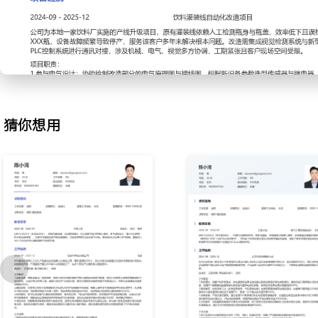
2.图纸绘制：负责将工程师手绘草图转化为标准CAD电气原理图与布
号在图纸库中匹配标准符号，标注线号与接口信息；协助核对图纸与
修正图纸错误XXX处，通过模板化绘图将出图效率提升XXX%。
3.程序编写：参与标准设备PLC基础功能块编写，如电机启停、气缸
真软件中测试逻辑功能，记录运行时序与报警条件；根据现场反馈修
锁参数，优化后设备单次循环时间减少XXX秒，程序稳定性提升。
4.项目支持：协助整理项目物料清单与验收文档，按照文件夹模板归
猜你想用
录；参与客户现场设备操作培训的会务支持，准备培训器材与资料；
题并录入维护系统，通过流程梳理为优化文档管理贡献了XXX条有效
工作业绩：
1.协助完成XXX台套自动化设备的现场安装与基础调试工作，保障项
2.独立绘制并核对电气图纸XXX余张，图纸一次性通过率提升至XXX
3.参与编写与优化XXX个标准设备控制程序功能块，程序运行故障率降
4.支持XXX个项目的文档整理与培训工作，资料归档完整度达XXX%，
场。
主动离职，希望有更多的工作挑战和涨薪机会。