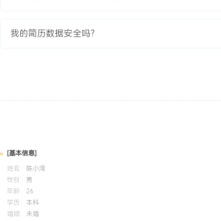
集、进度跟踪到文档管理的端到端辅助工作流程，能够独立完成会议
步，在实习期间支持的项目任务按时完成率达XXX%。执行与沟通：
通，能清晰传达信息并跟进待办事项闭环，主导过小型用户培训与测
我的简历数据安全吗？
台用户满意度达到X.X分。工具与学习能力：能熟练运用主流办公软
持日常工作，主动学习项目管理方法论，已考取PMP认证，致力于将
工作场景以提升团队效率。
培训经历
2024-09
-
2025-12
岗湾培训中心
系统学习了项目管理知识体系指南，掌握了项目启动、规划、执行、
组的核心方法论。将所学应用于校园活动管理平台项目，协助运用W
[基本信息]
通过甘特图跟踪关键路径，有效识别了进度风险点，为项目按计划上
姓名：
陈小湾
性别：
男
年龄：
26
学历：
本科
婚姻：
未婚