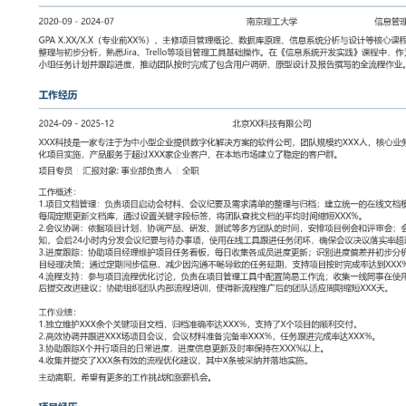
工作性质: 全职
应聘职位: 项目专员
期望工作地址: 北京
期望薪资: 8000
求职状态: 离职-随时到岗
工作经历
2024-09
-
2025-12
北京XX科技有限公司
XXX科技是一家专注于为中小型企业提供数字化解决方案的软件公司，
人，核心业务包括SaaS产品研发与定制化项目实施，产品服务于超过
本地市场建立了稳定的客户群。
项目专员
汇报对象：部门总监
工作概述：
1.项目文档管理：负责项目启动会材料、会议纪要及需求清单的整理
在线文档模板，规范团队填写格式；每周定期更新文档库，通过设置
队查找文档的平均时间缩短XXX%。
2.会议协调：依据项目计划，协调产品、研发、测试等多方团队的时