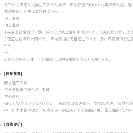
该平台为满足在校学生团体活动申请、审批及宣传的线上化需求而发起，解
学期处理活动申请量超过XXX项。
项目业绩：
项目业绩：
1.平台上线后首个学期，成功处理线上活动申请XXX项，较原纸质流程处理效
2.覆盖校内活跃社团XX个，平台月均访问量超过XXX次，用户满意度评分达
X.X/
5.0。
3.通过流程线上化，平均每项活动的审批周期从X天缩短至X天。
[教育背景]
南京理工大学
信息管理与信息系统 | 本科
主修课程：
GPA X.XX/X.X（专业前XX%），主修项目管理概论、数据库原理、信息
中，作为小组协调员，负责制定小组任务计划并跟踪进度，推动团队按时完
[自我评价]