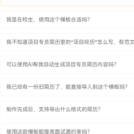
XXX%。
2.覆盖校内活跃社团XX个，平台月均访问量超过XXX次，用户满意
我是在校生，使用这个模板合适吗？
X.X/
5.0。
3.通过流程线上化，平均每项活动的审批周期从X天缩短至X天。
我不知道项目专员简历里的“项目经历”怎么写，有范
教育背景
可以使用AI帮我自动生成项目专员简历内容吗？
2020-09
-
2024-07
南京理工大学
信
GPA X.XX/X.X（专业前XX%），主修项目管理概论、数据库原理
核心课程，熟练使用Excel进行数据整理与初步分析，熟悉Jira、Trel
我已经有一份旧简历了，能直接导入到这个模板吗？
操作。在《信息系统开发实践》课程中，作为小组协调员，负责制定
进度，推动团队按时完成了包含用户调研、原型设计及报告撰写的全
制作完成后，支持导出什么格式的简历？
自我评价
项目管理基础：具备项目生命周期的基础认知，通过课程实践与项目
使用这款模板能提高面试邀约率吗？