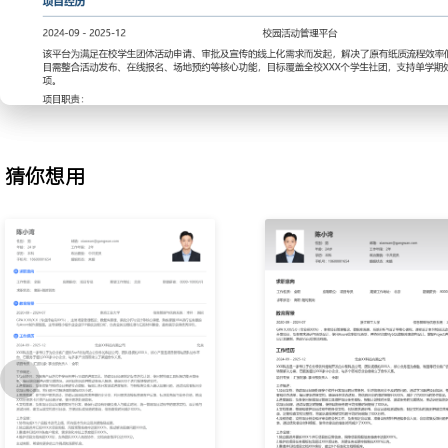
评审会；会前准备议程并提前发出通知，会后24小时内分发会议纪
线工具跟进任务闭环，确保会议决议落实率超过XXX%。
3.进度跟踪：协助项目经理维护项目任务看板，每日收集各成员进度
并初步分析原因，形成简版报告供项目经理决策；通过定期同步信息
致的任务延期，支持项目按时完成率达到XXX%。
4.流程支持：参与项目流程优化讨论，负责在项目管理工具中配置简
同事在使用流程中遇到的问题，汇总后提交改进建议；协助组织团队
猜你想用
新流程推广后的团队适应周期缩短XXX天。
工作业绩：
1.独立维护XXX余个关键项目文档，归档准确率达XXX%，支持了X
2.高效协调并跟进XXX场项目会议，会议材料准备完备率XXX%，任
XXX%。
3.协助跟踪X个并行项目的日常进度，进度信息更新及时率保持在XX
4.收集并提交了XXX条有效的流程优化建议，其中X条被采纳并落地
主动离职，希望有更多的工作挑战和涨薪机会。