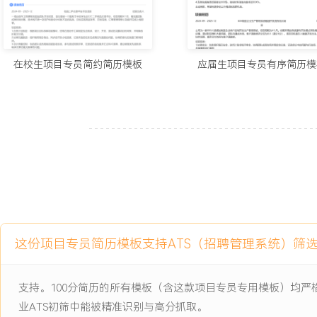
项目经历
2024-09
-
2025-12
校园活动管理平台
该平台为满足在校学生团体活动申请、审批及宣传的线上化需求而发
在校生项目专员简约简历模板
应届生项目专员有序简历模
流程效率低、信息不透明的问题，项目需整合活动发布、在线报名、
能，目标覆盖全校XXX个学生社团，支持单学期处理活动申请量超过X
项目职责：
1.需求收集：负责与校学生会及X个典型社团沟通，组织小型访谈会
程的痛点与期望功能，整理形成包含XXX条条目的原始需求清单。
2.进度协调：协助制定项目月度开发计划，使用在线看板跟踪前端界
进度，每周与开发、测试同学同步两次进展，及时暴露并协调解决资
3.测试支持：根据产品需求文档设计基础的测试用例，并组织X名同
测试，记录并汇总反馈的XXX个问题，按优先级分类后提交给开发团
这份项目专员简历模板支持ATS（招聘管理系统）筛
4.用户培训：项目上线前，针对首批使用的XX个社团负责人制作操
场线上培训会，讲解平台核心功能与使用流程，现场解答疑问。
支持。100分简历的所有模板（含这款项目专员专用模板）均
项目业绩：
业ATS初筛中能被精准识别与高分抓取。
1.平台上线后首个学期，成功处理线上活动申请XXX项，较原纸质流