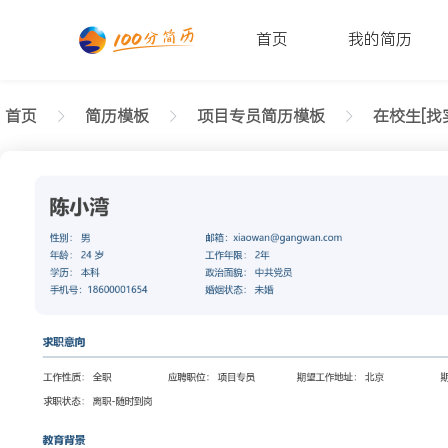
首页
我的简历
首页
简历模板
项目专员简历模板
在校生[找
返回样式图
正在查看在校生项目专员舒朗简历模板文字版
陈小湾
性别: 男
年龄: 26
学历: 本科
婚姻状态: 未婚
工作年限: 4年
政治面貌: 党
邮箱: xiaowan@gangwan.com
电话号码: 18600001654
求职意向