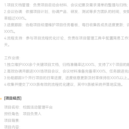
1.项目文档管理：负责项目启动会材料、会议纪要及需求清单的整理与归档
2.会议协调：依据项目计划，协调产品、研发、测试等多方团队的时间，安
率超过XXX%。
3.进度跟踪：协助项目经理维护项目任务看板，每日收集各成员进度更新
XXX%。
4.流程支持：参与项目流程优化讨论，负责在项目管理工具中配置简易工
天。
工作业绩：
1.独立维护XXX余个关键项目文档，归档准确率达XXX%，支持了X个项目的
2.高效协调并跟进XXX场项目会议，会议材料准备完备率XXX%，任务跟进完
3.协助跟踪X个并行项目的日常进度，进度信息更新及时率保持在XXX%以上
4.收集并提交了XXX条有效的流程优化建议，其中X条被采纳并落地实施。
[项目经历]
项目名称：校园活动管理平台
担任角色：
项目负责人
项目背景：
项目内容：