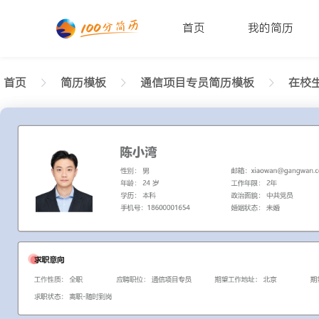
首页
我的简历
首页
简历模板
通信项目专员简历模板
在校生
返回样式图
正在查看在校生通信项目专员雅致简历模板文字版
陈小湾
性别: 男
年龄: 26
学历: 本科
婚姻状态: 未婚
工作年限: 4年
政治面貌: 党
邮箱: xiaowan@gangwan.com
电话号码: 18600001654
求职意向