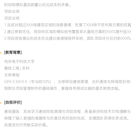
时控制模拟基站数量以优化成本的矛盾。
项目业绩：
项目业绩：
1.完成对超过XXX栋建筑区域的场景建模，支撑了XXX种不同布局方案的仿
2.通过参数优化，将目标区域的模拟信号覆盖率从基线方案的XXX%提升至XX
3.项目报告提出的成本优化建议被课程导师采纳，团队项目评分位列前XXX%
[教育背景]
杭州电子科技大学
通信工程 | 本科
主修课程：
GPA X.XX/X.X（专业前XX%），主修移动通信原理、光纤通信与网
制图与项目管理软件的基础操作，掌握信号测试仪器的基本使用流程。
[自我评价]
通信基础：系统学习通信网络原理与项目流程，具备良好的技术文档理解与
保障了输入数据的准确性与仿真任务的按时完成，支撑团队获得优异成绩。
目高效交付贡献实际价值。