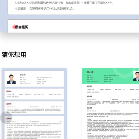
竣工图纸的准确性；建立电子化文件存储目录，统一命名规则，使得
间平均缩短XXX分钟。
3.物料跟踪：协助监控项目物料库存与使用情况，根据施工计划核对
库，记录设备与线缆的损耗数据，并与采购部门对接补货需求，帮助
期延误XXX天。
4.现场支持：跟随工程师进行站点巡检与简单测试，协助记录信号测
置；在项目经理指导下，向施工队分发安全规范与施工要点备忘单，
猜你想用
点XXX条，为周例会提供讨论素材。
工作业绩：
1.独立跟进并辅助协调XXX个中小型通信项目，保障所有项目周报数
2.系统化管理超过XXX份项目文档，归档准确率达到XXX%，支持了X
3.跟踪XXX批主要设备与物料流转，库存数据准确率提升至XXX%，
4.参与XXX次现场勘测与数据记录任务，协助识别并上报潜在施工问题
主动离职，希望有更多的工作挑战和涨薪机会。
项目经历