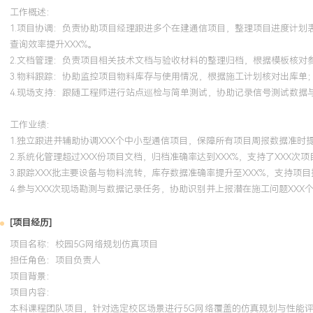
工作概述：
1.项目协调：负责协助项目经理跟进多个在建通信项目，整理项目进度计
查询效率提升XXX%。
2.文档管理：负责项目相关技术文档与验收材料的整理归档，根据模板核对
3.物料跟踪：协助监控项目物料库存与使用情况，根据施工计划核对出库单
4.现场支持：跟随工程师进行站点巡检与简单测试，协助记录信号测试数据
工作业绩：
1.独立跟进并辅助协调XXX个中小型通信项目，保障所有项目周报数据准时
2.系统化管理超过XXX份项目文档，归档准确率达到XXX%，支持了XXX次
3.跟踪XXX批主要设备与物料流转，库存数据准确率提升至XXX%，支持项
4.参与XXX次现场勘测与数据记录任务，协助识别并上报潜在施工问题XXX
[项目经历]
项目名称：校园5G网络规划仿真项目
担任角色：
项目负责人
项目背景：
项目内容：
本科课程团队项目，针对选定校区场景进行5G网络覆盖的仿真规划与性能