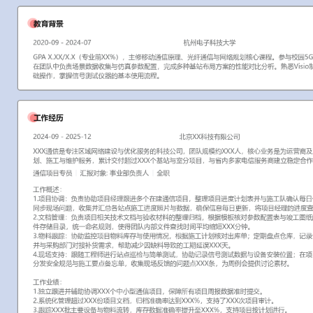
工作性质: 全职
应聘职位: 通信项目专员
期望工作地址: 北京
期望薪资: 8
求职状态: 离职-随时到岗
工作经历
2024-09
-
2025-12
北京XX科技有限公司
XXX通信是专注区域网络建设与优化服务的科技公司，团队规模约X
运营商及政企客户提供通信项目规划、施工与维护服务，累计交付超过
项目，与省内多家电信服务商建立稳定合作。
通信项目专员
汇报对象：部门总监
工作概述：
1.项目协调：负责协助项目经理跟进多个在建通信项目，整理项目进
确认每日任务；通过微信群与电话同步现场问题，收集并汇总各站点
据，确保信息每日更新，将项目经理的进度查询效率提升XXX%。
2.文档管理：负责项目相关技术文档与验收材料的整理归档，根据模