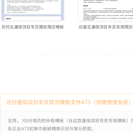
2024-09
-
2025-12
校园5G网络规划仿真项目
本科课程团队项目，针对选定校区场景进行5G网络覆盖的仿真规划
有限仿真资源下，完成从场景建模、基站布局、参数配置到覆盖与容
在校生通信项目专员雅致简历模板
应届生通信项目专员实用简历
解决如何在保证重点区域信号质量的同时控制模拟基站数量以优化成
项目职责：
1.数据收集：负责收集目标校区的建筑分布图与主要道路信息，调研
人流区域的业务需求特点，为仿真提供输入数据。
2.参数配置：在仿真软件中协助设置基站发射功率、天线倾角等基础
册完成不同场景下的传播模型选择。
3.仿真辅助：执行预设的多种基站布局方案的仿真任务，记录并整理
率、平均吞吐量等关键指标数据。
4.报告整理：汇总仿真数据，使用图表对比不同方案的性能与成本，
这份通信项目专员简历模板支持ATS（招聘管理系统
告的建议部分。
项目业绩：
支持。100分简历的所有模板（含这款通信项目专员专用模板
1.完成对超过XXX栋建筑区域的场景建模，支撑了XXX种不同布局方
在企业ATS初筛中能被精准识别与高分抓取。
2.通过参数优化，将目标区域的模拟信号覆盖率从基线方案的XXX%提