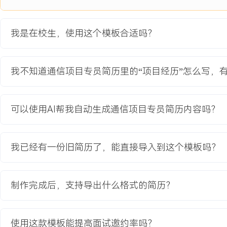
3.项目报告提出的成本优化建议被课程导师采纳，团队项目评分位列前
我是在校生，使用这个模板合适吗？
教育背景
2020-09
-
2024-07
杭州电子科技大学
我不知道通信项目专员简历里的“项目经历”怎么写，
GPA X.XX/X.X（专业前XX%），主修移动通信原理、光纤通信与
校园5G网络规划仿真课程设计，在团队中负责场景数据收集与仿真
站布局方案的性能对比分析。熟悉Visio制图与项目管理软件的基础
可以使用AI帮我自动生成通信项目专员简历内容吗？
器的基本使用流程。
我已经有一份旧简历了，能直接导入到这个模板吗？
自我评价
通信基础：系统学习通信网络原理与项目流程，具备良好的技术文档
力，能快速融入项目团队支持日常协调与跟踪工作。执行能力：在课
制作完成后，支持导出什么格式的简历？
块的数据收集与仿真任务，通过细致操作保障了输入数据的准确性与
成，支撑团队获得优异成绩。学习特质：对通信项目实施流程有浓厚
目动态并协助整理信息，适应多任务并行的支持性工作节奏，致力于
使用这款模板能提高面试邀约率吗？