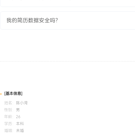
交付贡献实际价值。
我的简历数据安全吗？
培训经历
2024-09
-
2025-12
岗湾培训中心
华
系统学习了5G网络架构、关键技术及应用场景。将认证知识应用于
目，在仿真参数配置环节中，更准确地理解了基站天线参数对覆盖效
团队筛选出更优的布局方案，使项目方案对比的逻辑性与完整性获得
[基本信息]
姓名：
陈小湾
性别：
男
年龄：
26
学历：
本科
婚姻：
未婚